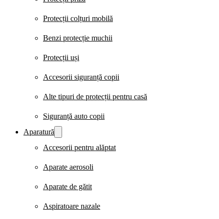
Protecții colțuri mobilă
Benzi protecție muchii
Protecții uși
Accesorii siguranță copii
Alte tipuri de protecții pentru casă
Siguranță auto copii
Aparatură
Accesorii pentru alăptat
Aparate aerosoli
Aparate de gătit
Aspiratoare nazale