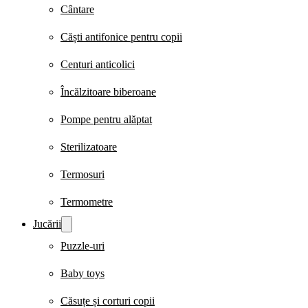
Cântare
Căști antifonice pentru copii
Centuri anticolici
Încălzitoare biberoane
Pompe pentru alăptat
Sterilizatoare
Termosuri
Termometre
Jucării
Puzzle-uri
Baby toys
Căsuțe și corturi copii