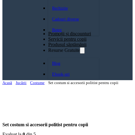
Rechizite
Cadouri diverse
Botez
Promoții și discounturi
Servicii pentru copii
Produsul săptămănii
Resurse Gratuite
Blog
Ebook-uri
Acasă
Jucării
Costume
Set costum si accesorii politist pentru copii
Set costum si accesorii politist pentru copii
Evaluat la
0
din 5