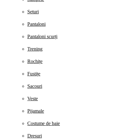
Seturi
Pantaloni
Pantaloni scurți
Trening
Rochițe
Fustițe
Sacouri
Veste
Pijamale
Costume de baie
Dresuri