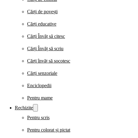
Cărți de povești
Cărți educative
Cărți Învăț să citesc
Cărți Învăț să scriu
Cărți învăț să socotesc
Cărți senzoriale
Enciclopedii
Pentru mame
Rechizite
Pentru scris
Pentru colorat și pictat