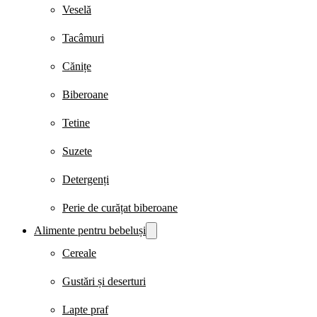
Veselă
Tacâmuri
Cănițe
Biberoane
Tetine
Suzete
Detergenți
Perie de curățat biberoane
Alimente pentru bebeluși
Cereale
Gustări și deserturi
Lapte praf