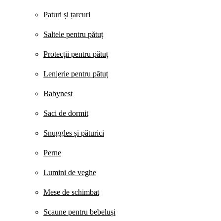
Paturi și țarcuri
Saltele pentru pătuț
Protecții pentru pătuț
Lenjerie pentru pătuț
Babynest
Saci de dormit
Snuggles și păturici
Perne
Lumini de veghe
Mese de schimbat
Scaune pentru bebeluși