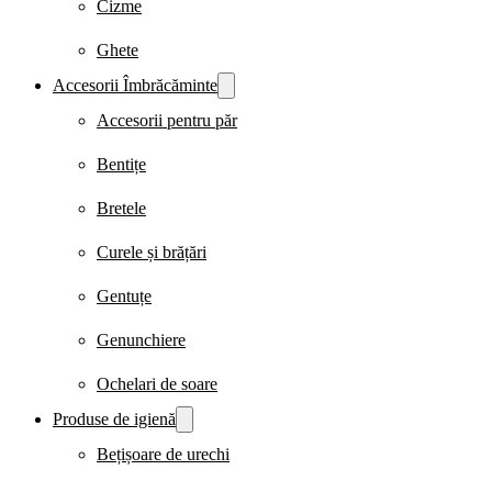
Cizme
Ghete
Accesorii Îmbrăcăminte
Accesorii pentru păr
Bentițe
Bretele
Curele și brățări
Gentuțe
Genunchiere
Ochelari de soare
Produse de igienă
Bețișoare de urechi