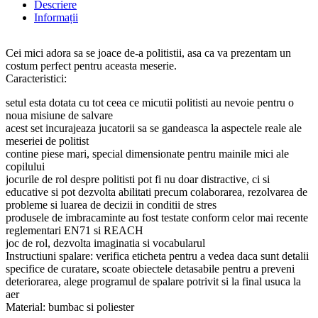
Descriere
Informații
Cei mici adora sa se joace de-a politistii, asa ca va prezentam un
costum perfect pentru aceasta meserie.
Caracteristici:
setul esta dotata cu tot ceea ce micutii politisti au nevoie pentru o
noua misiune de salvare
acest set incurajeaza jucatorii sa se gandeasca la aspectele reale ale
meseriei de politist
contine piese mari, special dimensionate pentru mainile mici ale
copilului
jocurile de rol despre politisti pot fi nu doar distractive, ci si
educative si pot dezvolta abilitati precum colaborarea, rezolvarea de
probleme si luarea de decizii in conditii de stres
produsele de imbracaminte au fost testate conform celor mai recente
reglementari EN71 si REACH
joc de rol, dezvolta imaginatia si vocabularul
Instructiuni spalare: verifica eticheta pentru a vedea daca sunt detalii
specifice de curatare, scoate obiectele detasabile pentru a preveni
deteriorarea, alege programul de spalare potrivit si la final usuca la
aer
Material: bumbac si poliester