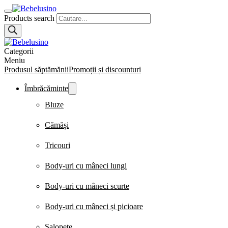
Products search
Categorii
Meniu
Produsul săptămănii
Promoții și discounturi
Îmbrăcăminte
Bluze
Cămăși
Tricouri
Body-uri cu mâneci lungi
Body-uri cu mâneci scurte
Body-uri cu mâneci și picioare
Salopete