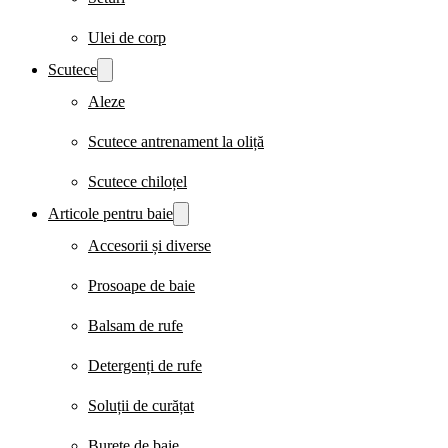
Ulei de corp
Scutece
Aleze
Scutece antrenament la oliță
Scutece chiloțel
Articole pentru baie
Accesorii și diverse
Prosoape de baie
Balsam de rufe
Detergenți de rufe
Soluții de curățat
Burete de baie