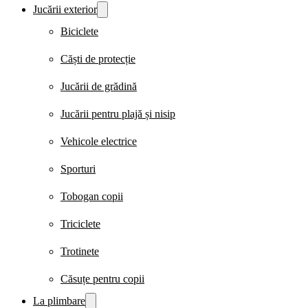
Jucării exterior
Biciclete
Căști de protecție
Jucării de grădină
Jucării pentru plajă și nisip
Vehicole electrice
Sporturi
Tobogan copii
Triciclete
Trotinete
Căsuțe pentru copii
La plimbare