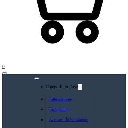
0
Categorii produse
Îmbrăcăminte
Încălțăminte
Accesorii Îmbrăcăminte