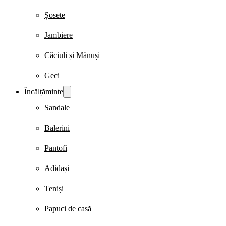
Șosete
Jambiere
Căciuli și Mănuși
Geci
Încălțăminte
Sandale
Balerini
Pantofi
Adidași
Teniși
Papuci de casă