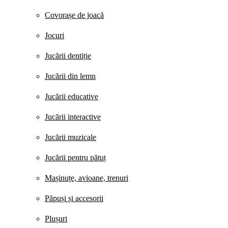
Covorașe de joacă
Jocuri
Jucării dentiție
Jucării din lemn
Jucării educative
Jucării interactive
Jucării muzicale
Jucării pentru pătuț
Mașinuțe, avioane, trenuri
Păpuși și accesorii
Plușuri