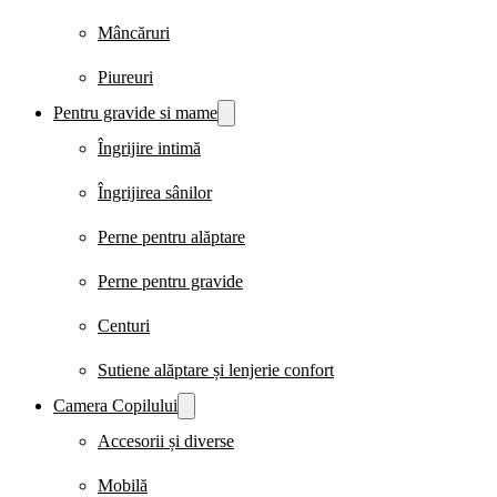
Mâncăruri
Piureuri
Pentru gravide si mame
Îngrijire intimă
Îngrijirea sânilor
Perne pentru alăptare
Perne pentru gravide
Centuri
Sutiene alăptare și lenjerie confort
Camera Copilului
Accesorii și diverse
Mobilă