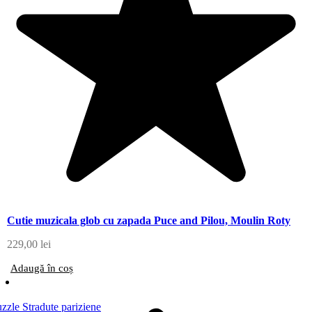
Cutie muzicala glob cu zapada Puce and Pilou, Moulin Roty
229,00
lei
Adaugă în coș