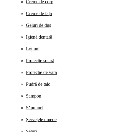
Creme de corp
Creme de față
Geluri de duș
Igienă dentară
Loțiuni
Protecție solară
Protecție de vară
Pudră de talc
Șampon
Săpunuri
Șervețele umede
Seturi