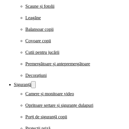
Scaune și fotolii
Leagăne
Balansoar copii
Covoare copii
Cutii pentru jucării
Premergătoare și antepremergătoare
Decorațiuni
Siguranță
Camere și monitoare video
Opritoare sertare și siguranțe dulapuri
Porți de siguranță copii
Protecții priză