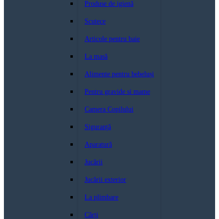
Produse de igienă
Scutece
Articole pentru baie
La masă
Alimente pentru bebeluși
Pentru gravide si mame
Camera Copilului
Siguranță
Aparatură
Jucării
Jucării exterior
La plimbare
Cărți