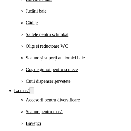
Jucării baie
Cădițe
Saltele pentru schimbat
Olițe și reductoare WC
Scaune și suporți anatomici baie
Coș de gunoi pentru scutece
Cutii dispenser șervețete
La masă
Accesorii pentru diversificare
Scaune pentru masă
Bavețici