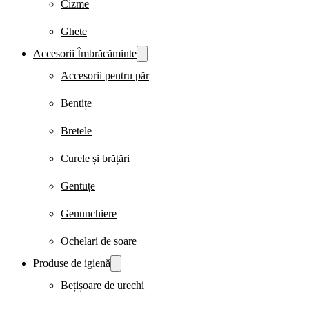
Cizme
Ghete
Accesorii Îmbrăcăminte
Accesorii pentru păr
Bentițe
Bretele
Curele și brățări
Gentuțe
Genunchiere
Ochelari de soare
Produse de igienă
Bețișoare de urechi