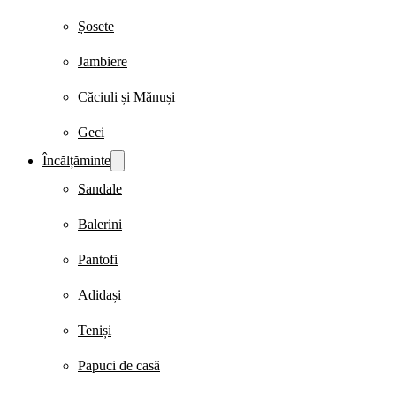
Șosete
Jambiere
Căciuli și Mănuși
Geci
Încălțăminte
Sandale
Balerini
Pantofi
Adidași
Teniși
Papuci de casă