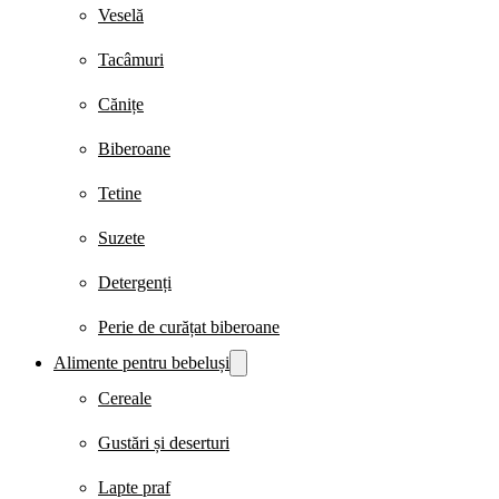
Veselă
Tacâmuri
Cănițe
Biberoane
Tetine
Suzete
Detergenți
Perie de curățat biberoane
Alimente pentru bebeluși
Cereale
Gustări și deserturi
Lapte praf