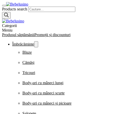
Products search
Categorii
Meniu
Produsul săptămănii
Promoții și discounturi
Îmbrăcăminte
Bluze
Cămăși
Tricouri
Body-uri cu mâneci lungi
Body-uri cu mâneci scurte
Body-uri cu mâneci și picioare
Salopete