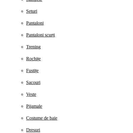
Seturi
Pantaloni
Pantaloni scurți
Trening
Rochițe
Fustițe
Sacouri
Veste
Pijamale
Costume de baie
Dresuri