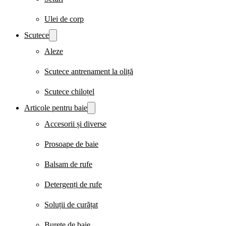
Ulei de corp
Scutece
Aleze
Scutece antrenament la oliță
Scutece chiloțel
Articole pentru baie
Accesorii și diverse
Prosoape de baie
Balsam de rufe
Detergenți de rufe
Soluții de curățat
Burete de baie