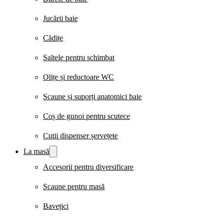
Jucării baie
Cădițe
Saltele pentru schimbat
Olițe și reductoare WC
Scaune și suporți anatomici baie
Coș de gunoi pentru scutece
Cutii dispenser șervețete
La masă
Accesorii pentru diversificare
Scaune pentru masă
Bavețici