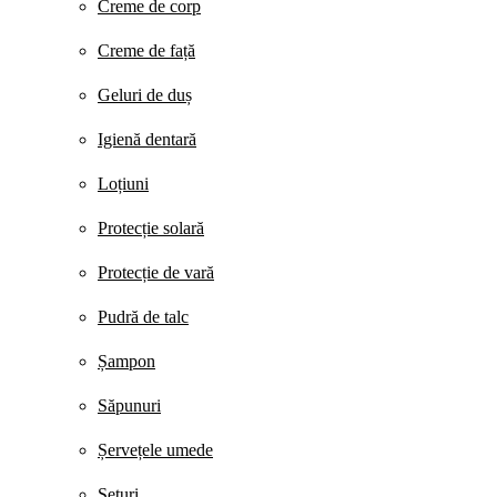
Creme de corp
Creme de față
Geluri de duș
Igienă dentară
Loțiuni
Protecție solară
Protecție de vară
Pudră de talc
Șampon
Săpunuri
Șervețele umede
Seturi