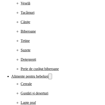
Veselă
Tacâmuri
Cănițe
Biberoane
Tetine
Suzete
Detergenți
Perie de curățat biberoane
Alimente pentru bebeluși
Cereale
Gustări și deserturi
Lapte praf