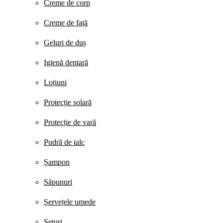
Creme de corp
Creme de față
Geluri de duș
Igienă dentară
Loțiuni
Protecție solară
Protecție de vară
Pudră de talc
Șampon
Săpunuri
Șervețele umede
Seturi