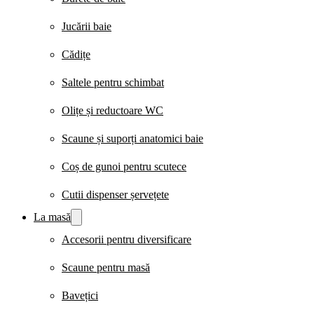
Jucării baie
Cădițe
Saltele pentru schimbat
Olițe și reductoare WC
Scaune și suporți anatomici baie
Coș de gunoi pentru scutece
Cutii dispenser șervețete
La masă
Accesorii pentru diversificare
Scaune pentru masă
Bavețici