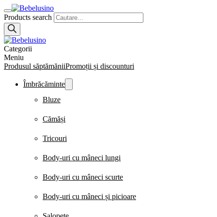
Products search
Categorii
Meniu
Produsul săptămănii
Promoții și discounturi
Îmbrăcăminte
Bluze
Cămăși
Tricouri
Body-uri cu mâneci lungi
Body-uri cu mâneci scurte
Body-uri cu mâneci și picioare
Salopete