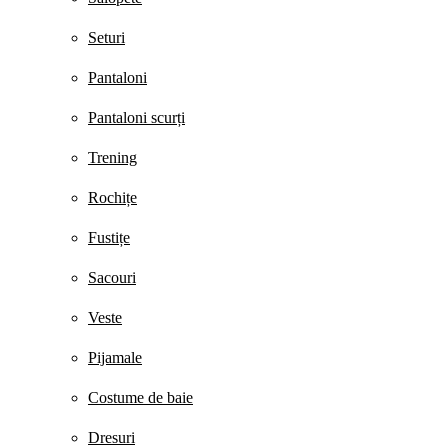
Seturi
Pantaloni
Pantaloni scurți
Trening
Rochițe
Fustițe
Sacouri
Veste
Pijamale
Costume de baie
Dresuri