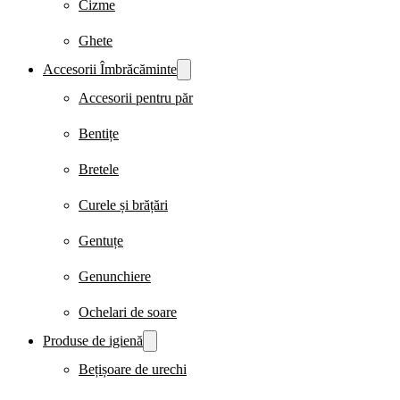
Cizme
Ghete
Accesorii Îmbrăcăminte
Accesorii pentru păr
Bentițe
Bretele
Curele și brățări
Gentuțe
Genunchiere
Ochelari de soare
Produse de igienă
Bețișoare de urechi