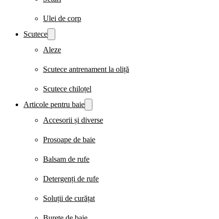
Ulei de corp
Scutece
Aleze
Scutece antrenament la oliță
Scutece chiloțel
Articole pentru baie
Accesorii și diverse
Prosoape de baie
Balsam de rufe
Detergenți de rufe
Soluții de curățat
Burete de baie