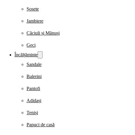
Șosete
Jambiere
Căciuli și Mănuși
Geci
Încălțăminte
Sandale
Balerini
Pantofi
Adidași
Teniși
Papuci de casă