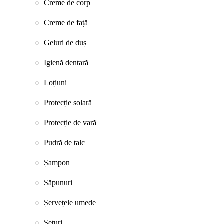
Creme de corp
Creme de față
Geluri de duș
Igienă dentară
Loțiuni
Protecție solară
Protecție de vară
Pudră de talc
Șampon
Săpunuri
Șervețele umede
Seturi