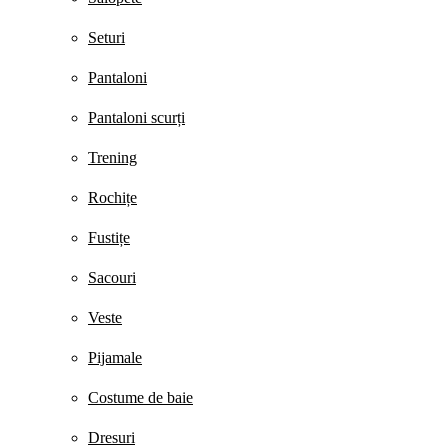
Seturi
Pantaloni
Pantaloni scurți
Trening
Rochițe
Fustițe
Sacouri
Veste
Pijamale
Costume de baie
Dresuri