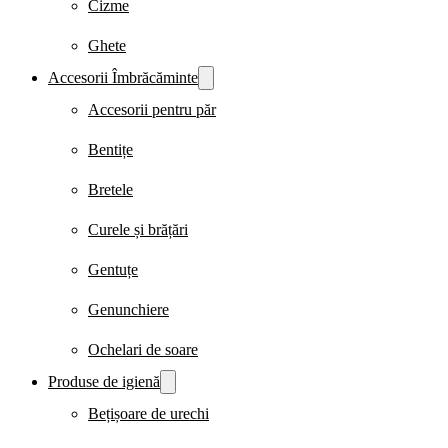
Cizme
Ghete
Accesorii Îmbrăcăminte
Accesorii pentru păr
Bentițe
Bretele
Curele și brățări
Gentuțe
Genunchiere
Ochelari de soare
Produse de igienă
Bețișoare de urechi