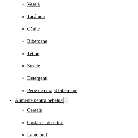
Veselă
Tacâmuri
Cănițe
Biberoane
Tetine
Suzete
Detergenți
Perie de curățat biberoane
Alimente pentru bebeluși
Cereale
Gustări și deserturi
Lapte praf