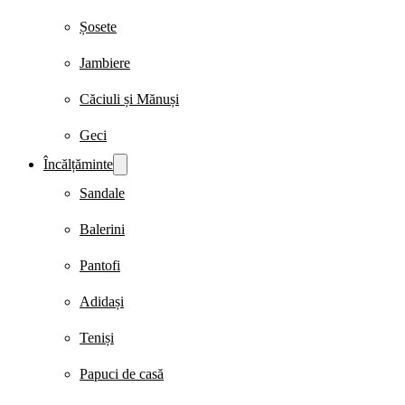
Șosete
Jambiere
Căciuli și Mănuși
Geci
Încălțăminte
Sandale
Balerini
Pantofi
Adidași
Teniși
Papuci de casă