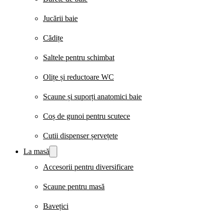
Jucării baie
Cădițe
Saltele pentru schimbat
Olițe și reductoare WC
Scaune și suporți anatomici baie
Coș de gunoi pentru scutece
Cutii dispenser șervețete
La masă
Accesorii pentru diversificare
Scaune pentru masă
Bavețici