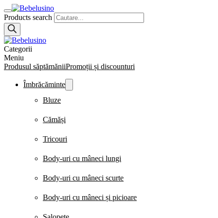
Products search
Categorii
Meniu
Produsul săptămănii
Promoții și discounturi
Îmbrăcăminte
Bluze
Cămăși
Tricouri
Body-uri cu mâneci lungi
Body-uri cu mâneci scurte
Body-uri cu mâneci și picioare
Salopete