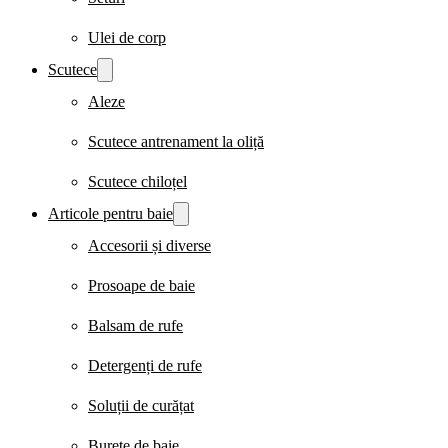
Ulei de corp
Scutece
Aleze
Scutece antrenament la oliță
Scutece chiloțel
Articole pentru baie
Accesorii și diverse
Prosoape de baie
Balsam de rufe
Detergenți de rufe
Soluții de curățat
Burete de baie