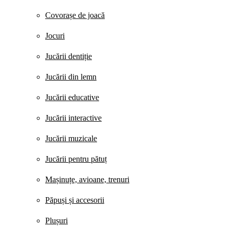
Covorașe de joacă
Jocuri
Jucării dentiție
Jucării din lemn
Jucării educative
Jucării interactive
Jucării muzicale
Jucării pentru pătuț
Mașinuțe, avioane, trenuri
Păpuși și accesorii
Plușuri