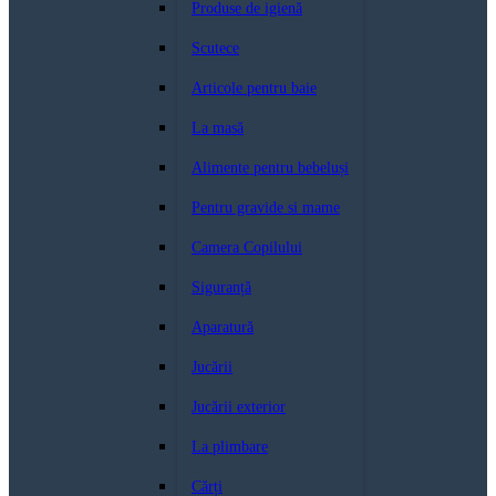
Produse de igienă
Scutece
Articole pentru baie
La masă
Alimente pentru bebeluși
Pentru gravide si mame
Camera Copilului
Siguranță
Aparatură
Jucării
Jucării exterior
La plimbare
Cărți