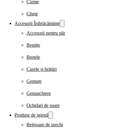
Cizme
Ghete
Accesorii Îmbrăcăminte
Accesorii pentru păr
Bentițe
Bretele
Curele și brățări
Gentuțe
Genunchiere
Ochelari de soare
Produse de igienă
Bețișoare de urechi