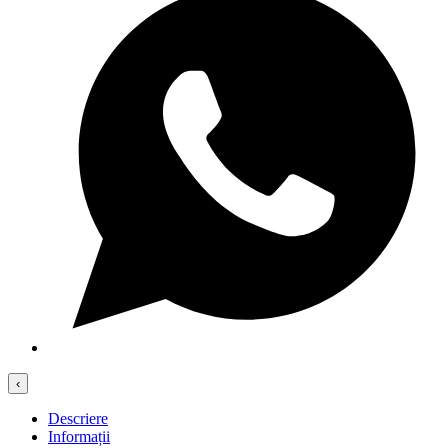
‹
Descriere
Informații