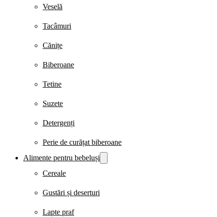
Veselă
Tacâmuri
Cănițe
Biberoane
Tetine
Suzete
Detergenți
Perie de curățat biberoane
Alimente pentru bebeluși
Cereale
Gustări și deserturi
Lapte praf