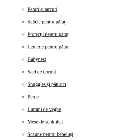
Paturi și țarcuri
Saltele pentru pătuț
Protecții pentru pătuț
Lenjerie pentru pătuț
Babynest
Saci de dormit
Snuggles și păturici
Perne
Lumini de veghe
Mese de schimbat
Scaune pentru bebeluși