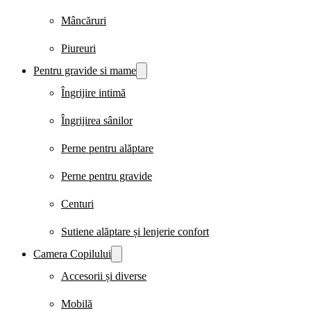
Mâncăruri
Piureuri
Pentru gravide si mame
Îngrijire intimă
Îngrijirea sânilor
Perne pentru alăptare
Perne pentru gravide
Centuri
Sutiene alăptare și lenjerie confort
Camera Copilului
Accesorii și diverse
Mobilă