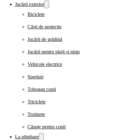
Jucării exterior
Biciclete
Căști de protecție
Jucării de grădină
Jucării pentru plajă și nisip
Vehicole electrice
Sporturi
Tobogan copii
Triciclete
Trotinete
Căsuțe pentru copii
La plimbare