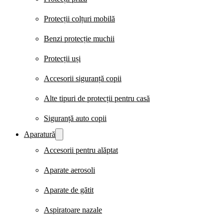
Protecții colțuri mobilă
Benzi protecție muchii
Protecții uși
Accesorii siguranță copii
Alte tipuri de protecții pentru casă
Siguranță auto copii
Aparatură
Accesorii pentru alăptat
Aparate aerosoli
Aparate de gătit
Aspiratoare nazale