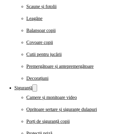
Scaune și fotolii
Leagăne
Balansoar copii
Covoare copii
Cutii pentru jucării
Premergătoare și antepremergătoare
Decorațiuni
Siguranță
Camere și monitoare video
Opritoare sertare și siguranțe dulapuri
Porți de siguranță copii
Protecții priză