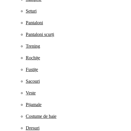
Seturi
Pantaloni
Pantaloni scurți
Trening
Rochițe
Fustițe
Sacouri
Veste
Pijamale
Costume de baie
Dresuri