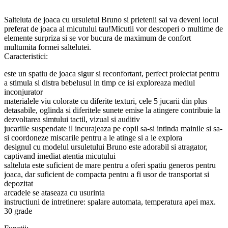
Salteluta de joaca cu ursuletul Bruno si prietenii sai va deveni locul
preferat de joaca al micutului tau!Micutii vor descoperi o multime de
elemente surpriza si se vor bucura de maximum de confort
multumita formei saltelutei.
Caracteristici:
este un spatiu de joaca sigur si reconfortant, perfect proiectat pentru
a stimula si distra bebelusul in timp ce isi exploreaza mediul
inconjurator
materialele viu colorate cu diferite texturi, cele 5 jucarii din plus
detasabile, oglinda si diferitele sunete emise la atingere contribuie la
dezvoltarea simtului tactil, vizual si auditiv
jucariile suspendate il incurajeaza pe copil sa-si intinda mainile si sa-
si coordoneze miscarile pentru a le atinge si a le explora
designul cu modelul ursuletului Bruno este adorabil si atragator,
captivand imediat atentia micutului
salteluta este suficient de mare pentru a oferi spatiu generos pentru
joaca, dar suficient de compacta pentru a fi usor de transportat si
depozitat
arcadele se ataseaza cu usurinta
instructiuni de intretinere: spalare automata, temperatura apei max.
30 grade