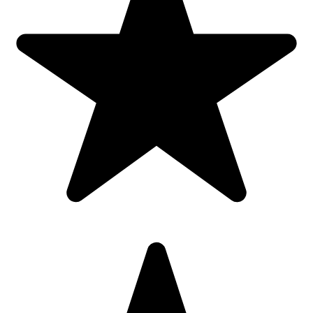
etichetele pentru referinte viitoare. Pastrati jucaria/produsul departe
de foc, feriti jucaria/produsul de temperaturi ridicate si umiditate.
Jucaria/produsul se poate curata cu o carpa usor umeda. Stergeti si
uscati la aer imediat dupa curatare.
Pentru | 9084: Baieti;