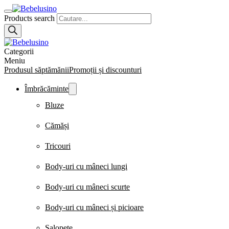
Products search
Categorii
Meniu
Produsul săptămănii
Promoții și discounturi
Îmbrăcăminte
Bluze
Cămăși
Tricouri
Body-uri cu mâneci lungi
Body-uri cu mâneci scurte
Body-uri cu mâneci și picioare
Salopete