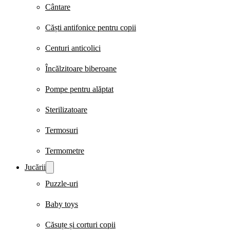
Cântare
Căști antifonice pentru copii
Centuri anticolici
Încălzitoare biberoane
Pompe pentru alăptat
Sterilizatoare
Termosuri
Termometre
Jucării
Puzzle-uri
Baby toys
Căsuțe și corturi copii