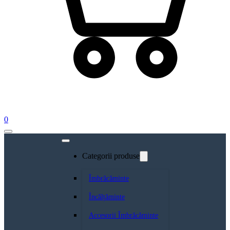
0
Categorii produse
Îmbrăcăminte
Încălțăminte
Accesorii Îmbrăcăminte