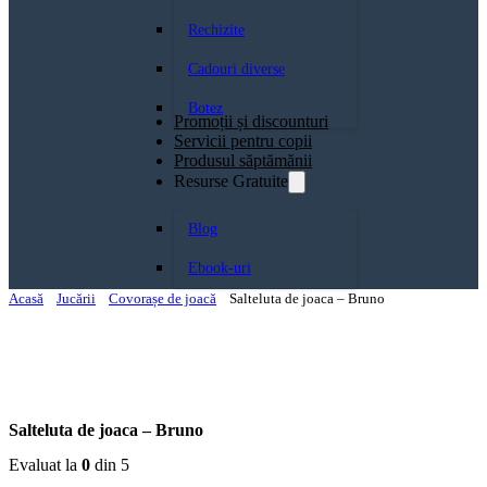
Rechizite
Cadouri diverse
Botez
Promoții și discounturi
Servicii pentru copii
Produsul săptămănii
Resurse Gratuite
Blog
Ebook-uri
Acasă
Jucării
Covorașe de joacă
Salteluta de joaca – Bruno
Salteluta de joaca – Bruno
Evaluat la
0
din 5