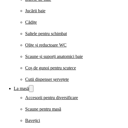
Jucării baie
Cădițe
Saltele pentru schimbat
Olițe și reductoare WC
Scaune și suporți anatomici baie
Coș de gunoi pentru scutece
Cutii dispenser șervețete
La masă
Accesorii pentru diversificare
Scaune pentru masă
Bavețici