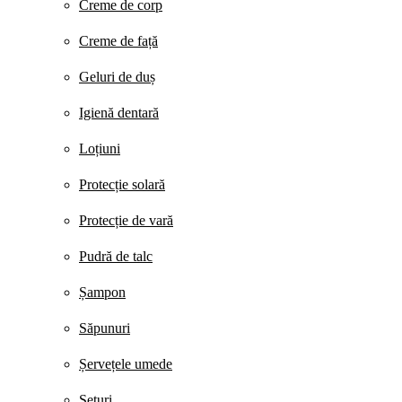
Creme de corp
Creme de față
Geluri de duș
Igienă dentară
Loțiuni
Protecție solară
Protecție de vară
Pudră de talc
Șampon
Săpunuri
Șervețele umede
Seturi