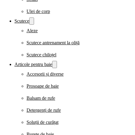
Ulei de corp
Scutece
Aleze
Scutece antrenament la oliță
Scutece chiloțel
Articole pentru baie
Accesorii și diverse
Prosoape de baie
Balsam de rufe
Detergenți de rufe
Soluții de curățat
Burete de baie