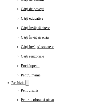
Cărți de povești
Cărți educative
Cărți Învăț să citesc
Cărți Învăț să scriu
Cărți învăț să socotesc
Cărți senzoriale
Enciclopedii
Pentru mame
Rechizite
Pentru scris
Pentru colorat și pictat