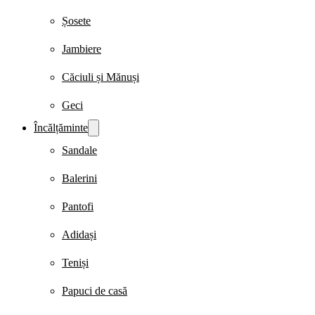
Șosete
Jambiere
Căciuli și Mănuși
Geci
Încălțăminte
Sandale
Balerini
Pantofi
Adidași
Teniși
Papuci de casă