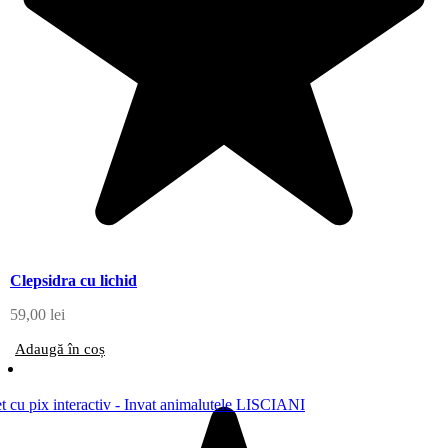
Clepsidra cu lichid
59,00
lei
Adaugă în coș