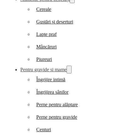
Cereale
Gustări și deserturi
Lapte praf
Mâncăruri
Piureuri
Pentru gravide si mame
Îngrijire intimă
Îngrijirea sânilor
Perne pentru alăptare
Perne pentru gravide
Centuri