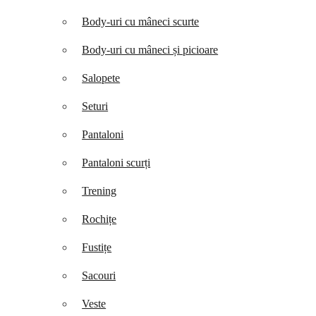
Body-uri cu mâneci scurte
Body-uri cu mâneci și picioare
Salopete
Seturi
Pantaloni
Pantaloni scurți
Trening
Rochițe
Fustițe
Sacouri
Veste