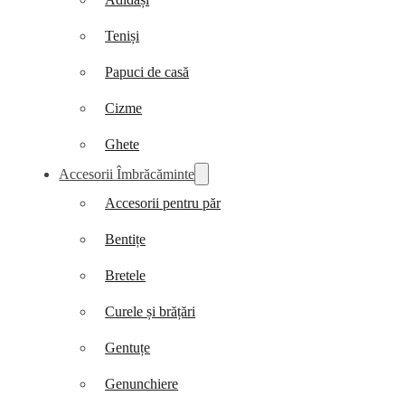
Teniși
Papuci de casă
Cizme
Ghete
Accesorii Îmbrăcăminte
Accesorii pentru păr
Bentițe
Bretele
Curele și brățări
Gentuțe
Genunchiere