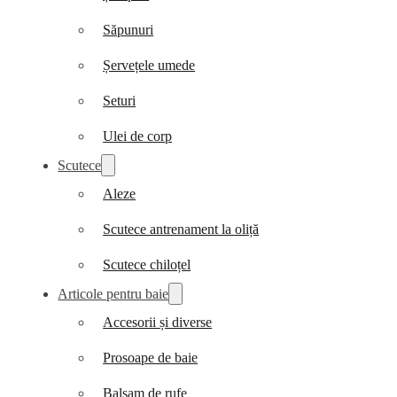
Săpunuri
Șervețele umede
Seturi
Ulei de corp
Scutece
Aleze
Scutece antrenament la oliță
Scutece chiloțel
Articole pentru baie
Accesorii și diverse
Prosoape de baie
Balsam de rufe