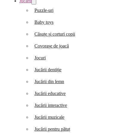
Jucării
Puzzle-uri
Baby toys
Căsuțe și corturi copii
Covorașe de joacă
Jocuri
Jucării dentiție
Jucării din lemn
Jucării educative
Jucării interactive
Jucării muzicale
Jucării pentru pătuț