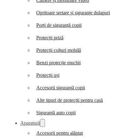
Camere și monitoare video
Opritoare sertare și siguranțe dulapuri
Porți de siguranță copii
Protecții priză
Protecții colțuri mobilă
Benzi protecție muchii
Protecții uși
Accesorii siguranță copii
Alte tipuri de protecții pentru casă
Siguranță auto copii
Aparatură
Accesorii pentru alăptat