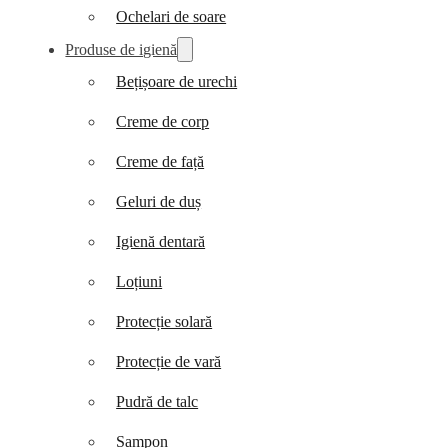
Ochelari de soare
Produse de igienă
Bețișoare de urechi
Creme de corp
Creme de față
Geluri de duș
Igienă dentară
Loțiuni
Protecție solară
Protecție de vară
Pudră de talc
Șampon