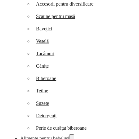
Accesorii pentru diversificare
Scaune pentru masă
Bavețici
Veselă
Tacâmuri
Cănițe
Biberoane
Tetine
Suzete
Detergenți
Perie de curățat biberoane
Alimente pentru bebeluși