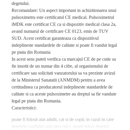
degetului.
Recomandare: Un aspect important in achizitionarea unui
pulsoximetru este certificatul CE medical. Pulsoximetrul
iMDK este certificat CE ca si dispozitiv medical clasa 2a,
avand numarul de certificare CE 0123, emis de TUV
SUD. Acest certificat garanteaza ca dispozitivul
indeplineste standardele de calitate si poate fi vandut legal
pe piata din Romania
In acest sens puteti verifica ca marcajul CE de pe cutie sa
fie insotit de un numar din 4 cifre, al organismului de
certificare sau solicitati vanzatorului sa va prezinte avizul
de la Ministerul Sanatatii (ANMDM) pentru a avea
certitudinea ca producatorul indeplineste standardele de
calitate si ca aceste pulsoximetre au dreptul sa fie vandute
legal pe piata din Romania.
Caracteristici:
poate fi folosit atat adulti, cat si de copii; in cazul in care
degetele copilului sunt prea mici, puteti folosi degetul