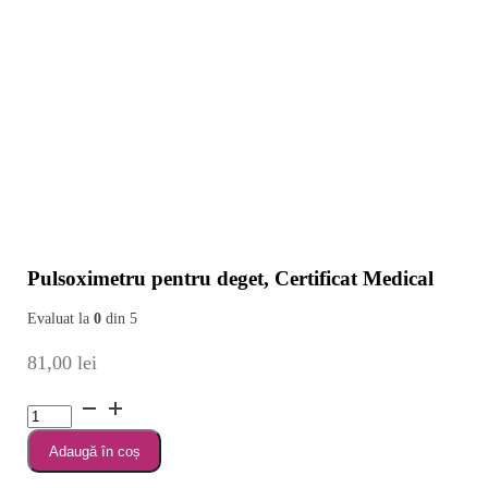
Pulsoximetru pentru deget, Certificat Medical
Evaluat la
0
din 5
81,00
lei
Cantitate
Pulsoximetru
Adaugă în coș
pentru
deget,