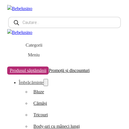
Products
search
Categorii
Meniu
Produsul săptămănii
Promoții și discounturi
Îmbrăcăminte
Bluze
Cămăși
Tricouri
Body-uri cu mâneci lungi