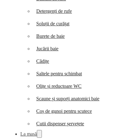
Detergenți de rufe
Soluții de curățat
Burete de baie
Jucării baie
Cădițe
Saltele pentru schimbat
Olițe și reductoare WC
Scaune și suporți anatomici baie
Coș de gunoi pentru scutece
Cutii dispenser șervețete
La masă