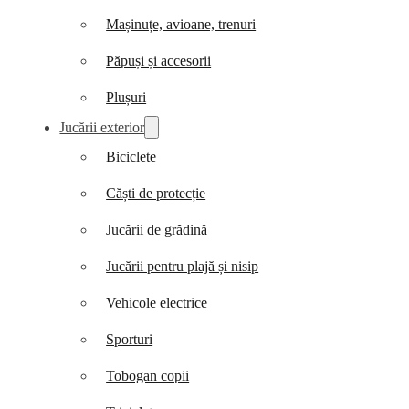
Mașinuțe, avioane, trenuri
Păpuși și accesorii
Plușuri
Jucării exterior
Biciclete
Căști de protecție
Jucării de grădină
Jucării pentru plajă și nisip
Vehicole electrice
Sporturi
Tobogan copii