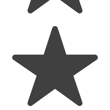
afisare valoare SpO2
afisare valoare puls
indicator baterie
plestimograma
indice de perfuzie
Specificatii tehnice:
intervale masurare SpO2: 70%-99%
acuratete ±2% pentru 70%～99%, sub 70% nespecificat
rezolutie: ±1%
interval masurare puls: 30 bpm～240 bpm
acuratete ±1 bpm sau ±1%
rezolutie: ±1%
perfuzie joasa: ≤ 0,4
interval indice perfuzie 0,1 – 20%
Pachetul include:
pulsoximetru x 1 buc