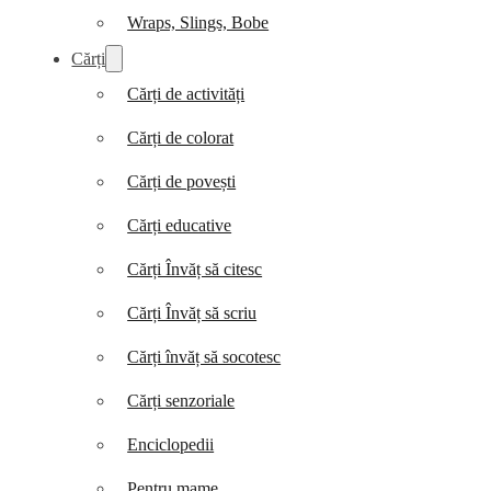
Wraps, Slings, Bobe
Cărți
Cărți de activități
Cărți de colorat
Cărți de povești
Cărți educative
Cărți Învăț să citesc
Cărți Învăț să scriu
Cărți învăț să socotesc
Cărți senzoriale
Enciclopedii
Pentru mame