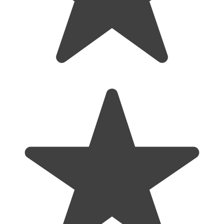
de asemenea, are un consum redus de energie si se
inchide automat in caz de neutilizare mai mult de 8
secunde
un singur buton de operare
usor de utilizat: puneti unul dintre degete in orificiul de
cauciuc al pulsoximetrului (o zona cat mai mare posibil)
cu suprafata unghiei indreptata in sus, apoi eliberati
clama. Apasati butonul de pornire si pulsoximetrul va
intra in stare de functionare
temperatura de functionare: 5°C pana la 40°C
temperatura de depozitare: -10°C pana la 40°C
mediu de depozitare – umiditate relativa: 15%- 80%
greutate: 65 grame (fara baterii)
alimentare: 2 baterii tip AAA (neincluse)
autonomie: 30 ore
material: plastic ABS
Caracteristici afisare: