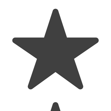
snur textil x 1 buc
manual de utilizare
Dimensiune ambalaj produs: 10.5 x 6.4 x 4
cm Dimensiune produs: 6 x 3.5 x 3.5 cm
Atentie! Cititi cu atentie instructiunile de
utilizare. Aparatul poate fi utilizat numai in scopul
mentionat in instructiunile de utilizare. Produsele medicale
nu sunt jucarii. Aparatul a fost conceput pentru utilizarea
practica, insa nu poate inlocui un consult medical.
Pulsoximetrul NU are scop de diagnosticare. In caz de
valori anormale afisate, va rugam mergeti la spital pentru
o examinare ulterioara. In timpul perioadelor prelungite de
utilizare, daca simtiti disconfort sau durere in deget, va
rugam sa scoateti pulsoximetrul imediat pentru a
impiedica ranirea degetului. Nu folositi pulsoximetrul intr-
un mediu RMN sau CT. Nu folositi niciodata materiale de
curatare abraziva, precum lana de otel sau lustru pentru
metale. Nu lasati niciun lichid sa patrunda in produs, si nu