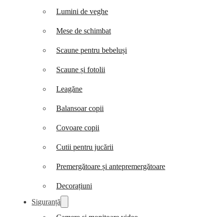
Lumini de veghe
Mese de schimbat
Scaune pentru bebeluși
Scaune și fotolii
Leagăne
Balansoar copii
Covoare copii
Cutii pentru jucării
Premergătoare și antepremergătoare
Decorațiuni
Siguranță