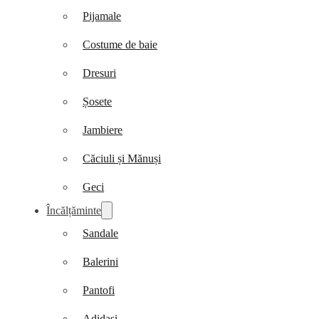
Pijamale
Costume de baie
Dresuri
Șosete
Jambiere
Căciuli și Mănuși
Geci
Încălțăminte
Sandale
Balerini
Pantofi
Adidași