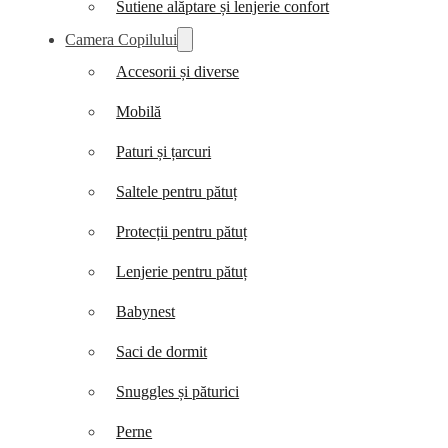
Sutiene alăptare și lenjerie confort
Camera Copilului
Accesorii și diverse
Mobilă
Paturi și țarcuri
Saltele pentru pătuț
Protecții pentru pătuț
Lenjerie pentru pătuț
Babynest
Saci de dormit
Snuggles și păturici
Perne