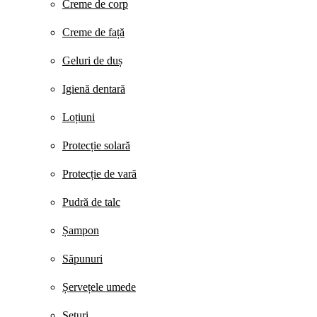
Creme de corp
Creme de față
Geluri de duș
Igienă dentară
Loțiuni
Protecție solară
Protecție de vară
Pudră de talc
Șampon
Săpunuri
Șervețele umede
Seturi