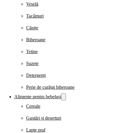
Veselă
Tacâmuri
Cănițe
Biberoane
Tetine
Suzete
Detergenți
Perie de curățat biberoane
Alimente pentru bebeluși
Cereale
Gustări și deserturi
Lapte praf