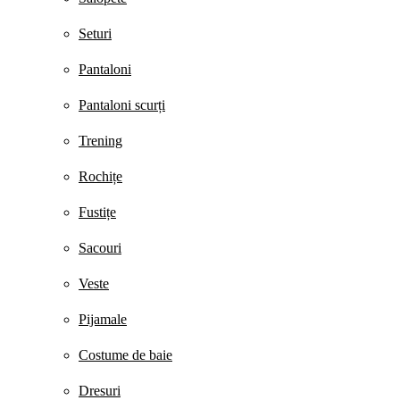
Seturi
Pantaloni
Pantaloni scurți
Trening
Rochițe
Fustițe
Sacouri
Veste
Pijamale
Costume de baie
Dresuri