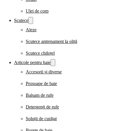
Ulei de corp
Scutece
Aleze
Scutece antrenament la oliță
Scutece chiloțel
Articole pentru baie
Accesorii și diverse
Prosoape de baie
Balsam de rufe
Detergenți de rufe
Soluții de curățat
Burete de baie