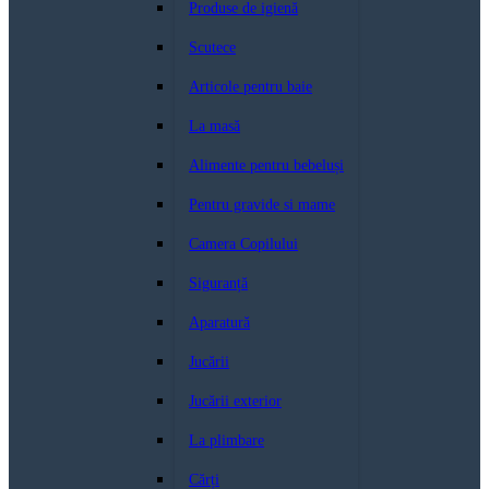
Produse de igienă
Scutece
Articole pentru baie
La masă
Alimente pentru bebeluși
Pentru gravide si mame
Camera Copilului
Siguranță
Aparatură
Jucării
Jucării exterior
La plimbare
Cărți