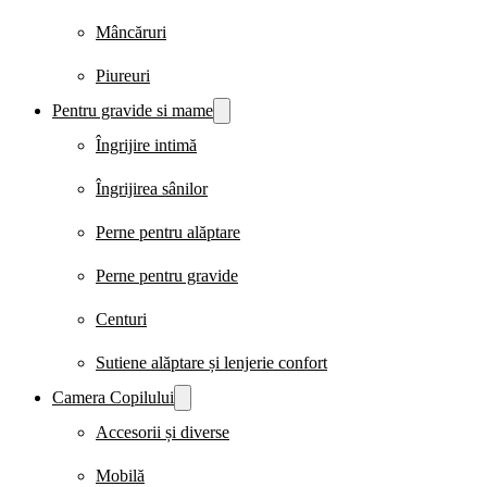
Mâncăruri
Piureuri
Pentru gravide si mame
Îngrijire intimă
Îngrijirea sânilor
Perne pentru alăptare
Perne pentru gravide
Centuri
Sutiene alăptare și lenjerie confort
Camera Copilului
Accesorii și diverse
Mobilă