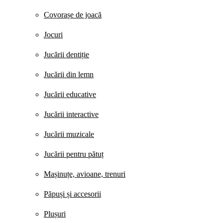
Covorașe de joacă
Jocuri
Jucării dentiție
Jucării din lemn
Jucării educative
Jucării interactive
Jucării muzicale
Jucării pentru pătuț
Mașinuțe, avioane, trenuri
Păpuși și accesorii
Plușuri