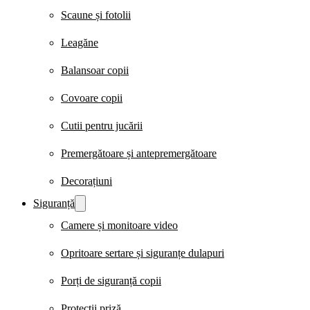
Scaune și fotolii
Leagăne
Balansoar copii
Covoare copii
Cutii pentru jucării
Premergătoare și antepremergătoare
Decorațiuni
Siguranță
Camere și monitoare video
Opritoare sertare și siguranțe dulapuri
Porți de siguranță copii
Protecții priză