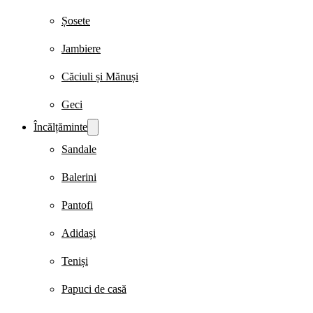
Șosete
Jambiere
Căciuli și Mănuși
Geci
Încălțăminte
Sandale
Balerini
Pantofi
Adidași
Teniși
Papuci de casă