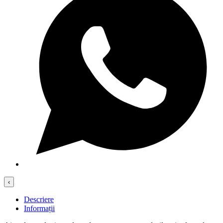
‹
Descriere
Informații