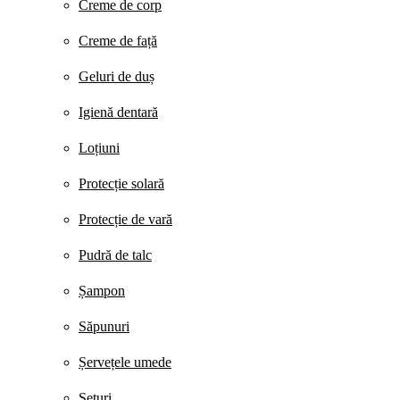
Creme de corp
Creme de față
Geluri de duș
Igienă dentară
Loțiuni
Protecție solară
Protecție de vară
Pudră de talc
Șampon
Săpunuri
Șervețele umede
Seturi