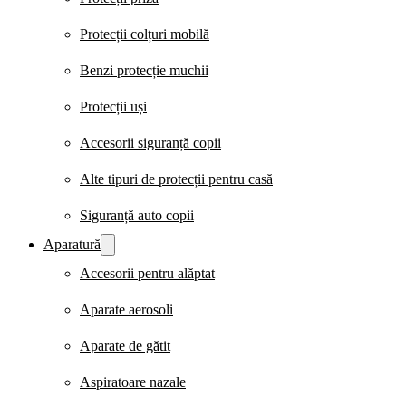
Protecții colțuri mobilă
Benzi protecție muchii
Protecții uși
Accesorii siguranță copii
Alte tipuri de protecții pentru casă
Siguranță auto copii
Aparatură
Accesorii pentru alăptat
Aparate aerosoli
Aparate de gătit
Aspiratoare nazale