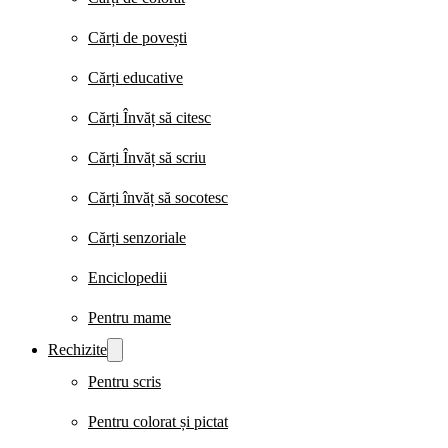
Cărți de povești
Cărți educative
Cărți Învăț să citesc
Cărți Învăț să scriu
Cărți învăț să socotesc
Cărți senzoriale
Enciclopedii
Pentru mame
Rechizite
Pentru scris
Pentru colorat și pictat