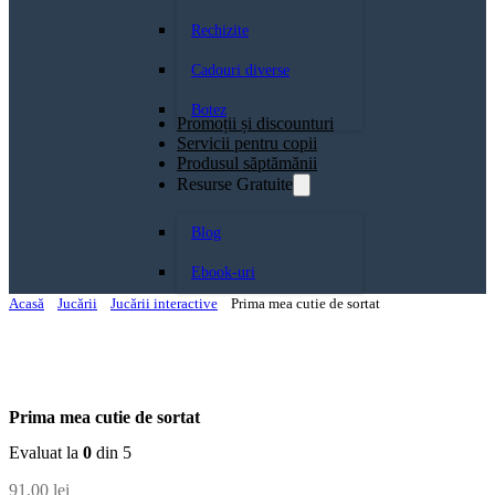
Rechizite
Cadouri diverse
Botez
Promoții și discounturi
Servicii pentru copii
Produsul săptămănii
Resurse Gratuite
Blog
Ebook-uri
Acasă
Jucării
Jucării interactive
Prima mea cutie de sortat
Prima mea cutie de sortat
Evaluat la
0
din 5
91,00
lei