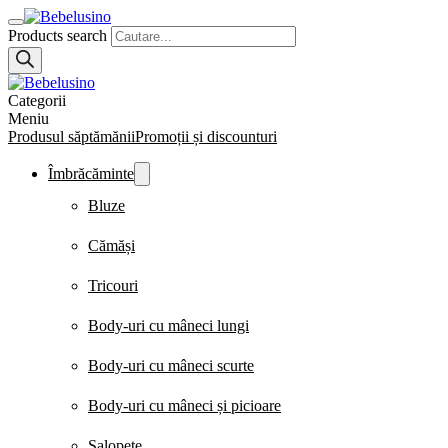
Products search
Categorii
Meniu
Produsul săptămănii
Promoții și discounturi
Îmbrăcăminte
Bluze
Cămăși
Tricouri
Body-uri cu mâneci lungi
Body-uri cu mâneci scurte
Body-uri cu mâneci și picioare
Salopete