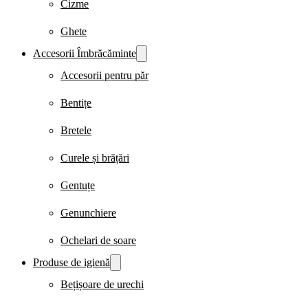
Cizme
Ghete
Accesorii Îmbrăcăminte
Accesorii pentru păr
Bentițe
Bretele
Curele și brățări
Gentuțe
Genunchiere
Ochelari de soare
Produse de igienă
Bețișoare de urechi