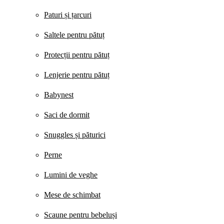
Paturi și țarcuri
Saltele pentru pătuț
Protecții pentru pătuț
Lenjerie pentru pătuț
Babynest
Saci de dormit
Snuggles și păturici
Perne
Lumini de veghe
Mese de schimbat
Scaune pentru bebeluși