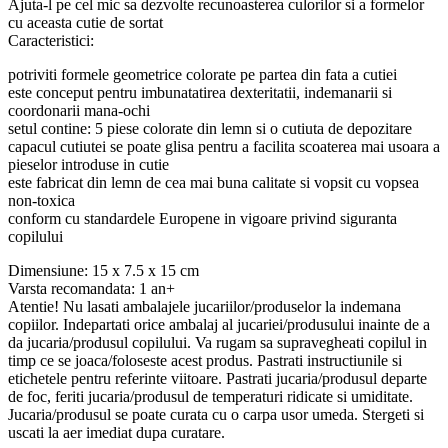
Ajuta-l pe cel mic sa dezvolte recunoasterea culorilor si a formelor
cu aceasta cutie de sortat
Caracteristici:
potriviti formele geometrice colorate pe partea din fata a cutiei
este conceput pentru imbunatatirea dexteritatii, indemanarii si
coordonarii mana-ochi
setul contine: 5 piese colorate din lemn si o cutiuta de depozitare
capacul cutiutei se poate glisa pentru a facilita scoaterea mai usoara a
pieselor introduse in cutie
este fabricat din lemn de cea mai buna calitate si vopsit cu vopsea
non-toxica
conform cu standardele Europene in vigoare privind siguranta
copilului
Dimensiune: 15 x 7.5 x 15 cm
Varsta recomandata: 1 an+
Atentie! Nu lasati ambalajele jucariilor/produselor la indemana
copiilor. Indepartati orice ambalaj al jucariei/produsului inainte de a
da jucaria/produsul copilului. Va rugam sa supravegheati copilul in
timp ce se joaca/foloseste acest produs. Pastrati instructiunile si
etichetele pentru referinte viitoare. Pastrati jucaria/produsul departe
de foc, feriti jucaria/produsul de temperaturi ridicate si umiditate.
Jucaria/produsul se poate curata cu o carpa usor umeda. Stergeti si
uscati la aer imediat dupa curatare.