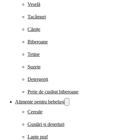
Veselă
Tacâmuri
Cănițe
Biberoane
Tetine
Suzete
Detergenți
Perie de curățat biberoane
Alimente pentru bebeluși
Cereale
Gustări și deserturi
Lapte praf