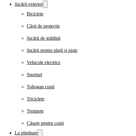
Jucării exterior
Biciclete
Căști de protecție
Jucării de grădină
Jucării pentru plajă și nisip
Vehicole electrice
Sporturi
Tobogan copii
Triciclete
Trotinete
Căsuțe pentru copii
La plimbare