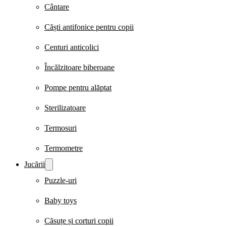
Cântare
Căști antifonice pentru copii
Centuri anticolici
Încălzitoare biberoane
Pompe pentru alăptat
Sterilizatoare
Termosuri
Termometre
Jucării
Puzzle-uri
Baby toys
Căsuțe și corturi copii