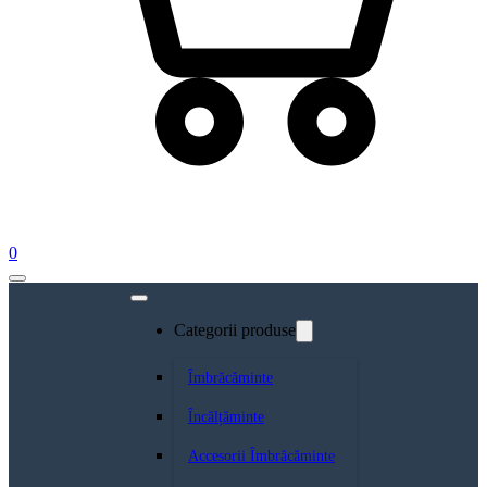
0
Categorii produse
Îmbrăcăminte
Încălțăminte
Accesorii Îmbrăcăminte