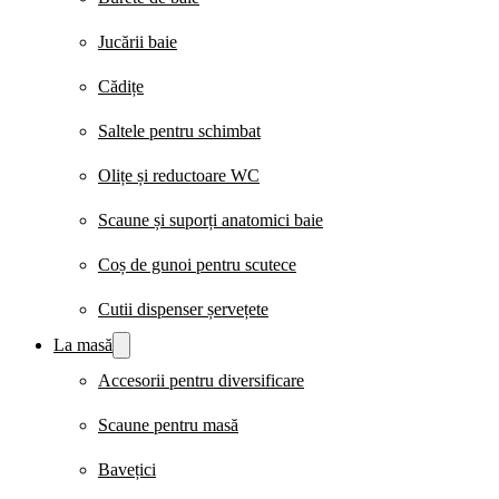
Jucării baie
Cădițe
Saltele pentru schimbat
Olițe și reductoare WC
Scaune și suporți anatomici baie
Coș de gunoi pentru scutece
Cutii dispenser șervețete
La masă
Accesorii pentru diversificare
Scaune pentru masă
Bavețici