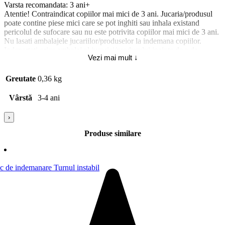
Varsta recomandata: 3 ani+
Atentie! Contraindicat copiilor mai mici de 3 ani. Jucaria/produsul
poate contine piese mici care se pot inghiti sau inhala existand
pericolul de sufocare sau nu este potrivita copiilor mai mici de 3 ani.
Nu lasati ambalajele jucariilor/produselor la indemana copiilor.
Indepartati orice ambalaj al jucariei/produsului inainte de a da
Vezi mai mult ↓
jucaria/produsul copilului. Va rugam sa supravegheati copilul in timp
ce se joaca/foloseste acest produs. Pastrati instructiunile si etichetele
pentru referinte viitoare. Pastrati jucaria/produsul departe de foc,
Greutate
0,36 kg
feriti jucaria/produsul de temperaturi ridicate si umiditate.
Vârstă
3-4 ani
›
Produse similare