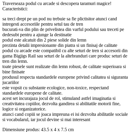
Traverseaza podul cu arcade si descopera taramuri magice!
Caracteristici:
sa treci drept pe un pod nu trebuie sa fie plictisitor atunci cand
intregesti accesoriile pentru setul tau de tren
bucurati-va din plin de privelistea din varful podului sau treceti pe
dedesubt pentru a ajunge la destinatie
podul este alcatuit din 2 piese solide din lemn
prezinta detalii impresionante din piatra si un finisaj de calitate
podul cu arcade este compatibil cu alte seturi de tren si accesorii din
gama Bigjigs Rail sau seturi de la altebranduri care produc seturi de
tren din lemn.
toate piesele sunt realizate din lemn robust, de calitate superioara si
bine finisate
produsul respecta standardele europene privind calitatea si siguranta
jucariilor
este vopsit cu substante ecologice, non-toxice, respectand
standardele europene de calitate.
acest set incurajaza jocul de rol, stimuland astfel imaginatia si
creativitatea copiilor, dezvolta gandirea si abilitatile motorii fine,
logice si organizatorice.
atunci cand copiii se joaca impreuna ei isi dezvolta abilitatile sociale
si vocabularul, iar jocul devine si mai interesant
Dimensiune produs: 43.5 x 4 x 7.5 cm