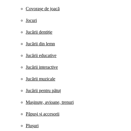
Covorașe de joacă
Jocuri
Jucării dentiție
Jucării din lemn
Jucării educative
Jucării interactive
Jucării muzicale
Jucării pentru pătuț
Mașinuțe, avioane, trenuri
Păpuși și accesorii
Plușuri