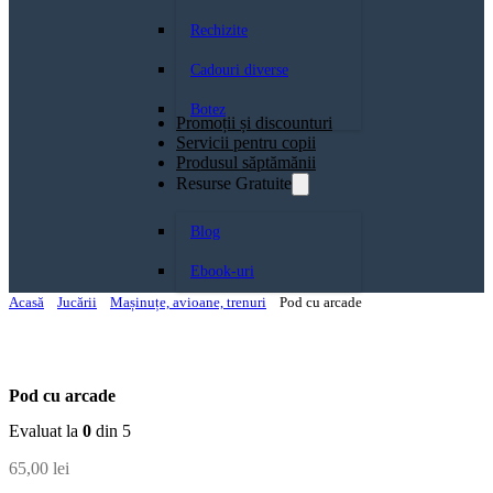
Rechizite
Cadouri diverse
Botez
Promoții și discounturi
Servicii pentru copii
Produsul săptămănii
Resurse Gratuite
Blog
Ebook-uri
Acasă
Jucării
Mașinuțe, avioane, trenuri
Pod cu arcade
Pod cu arcade
Evaluat la
0
din 5
65,00
lei