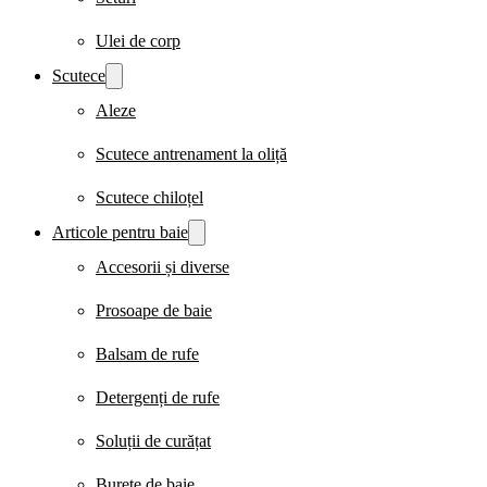
Ulei de corp
Scutece
Aleze
Scutece antrenament la oliță
Scutece chiloțel
Articole pentru baie
Accesorii și diverse
Prosoape de baie
Balsam de rufe
Detergenți de rufe
Soluții de curățat
Burete de baie