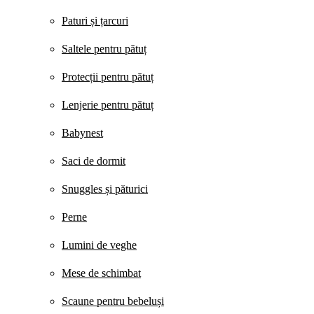
Paturi și țarcuri
Saltele pentru pătuț
Protecții pentru pătuț
Lenjerie pentru pătuț
Babynest
Saci de dormit
Snuggles și păturici
Perne
Lumini de veghe
Mese de schimbat
Scaune pentru bebeluși