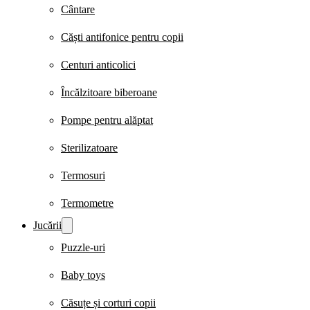
Cântare
Căști antifonice pentru copii
Centuri anticolici
Încălzitoare biberoane
Pompe pentru alăptat
Sterilizatoare
Termosuri
Termometre
Jucării
Puzzle-uri
Baby toys
Căsuțe și corturi copii