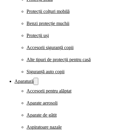
Protecții colțuri mobilă
Benzi protecție muchii
Protecții uși
Accesorii siguranță copii
Alte tipuri de protecții pentru casă
Siguranță auto copii
Aparatură
Accesorii pentru alăptat
Aparate aerosoli
Aparate de gătit
Aspiratoare nazale