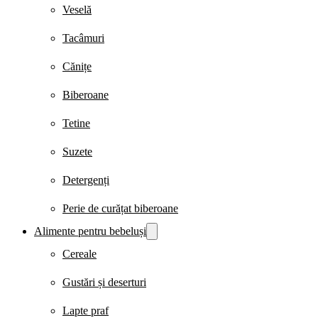
Veselă
Tacâmuri
Cănițe
Biberoane
Tetine
Suzete
Detergenți
Perie de curățat biberoane
Alimente pentru bebeluși
Cereale
Gustări și deserturi
Lapte praf