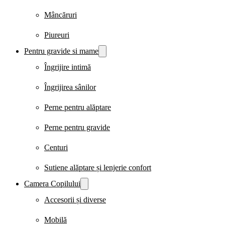
Mâncăruri
Piureuri
Pentru gravide si mame
Îngrijire intimă
Îngrijirea sânilor
Perne pentru alăptare
Perne pentru gravide
Centuri
Sutiene alăptare și lenjerie confort
Camera Copilului
Accesorii și diverse
Mobilă