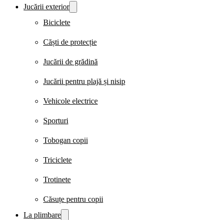
Jucării exterior
Biciclete
Căști de protecție
Jucării de grădină
Jucării pentru plajă și nisip
Vehicole electrice
Sporturi
Tobogan copii
Triciclete
Trotinete
Căsuțe pentru copii
La plimbare