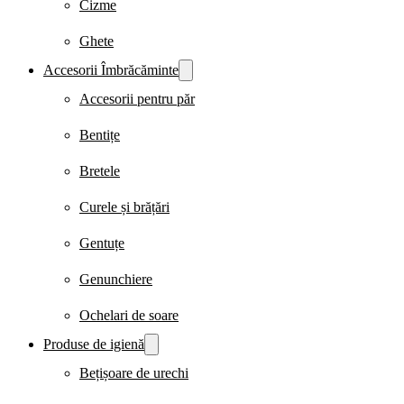
Cizme
Ghete
Accesorii Îmbrăcăminte
Accesorii pentru păr
Bentițe
Bretele
Curele și brățări
Gentuțe
Genunchiere
Ochelari de soare
Produse de igienă
Bețișoare de urechi