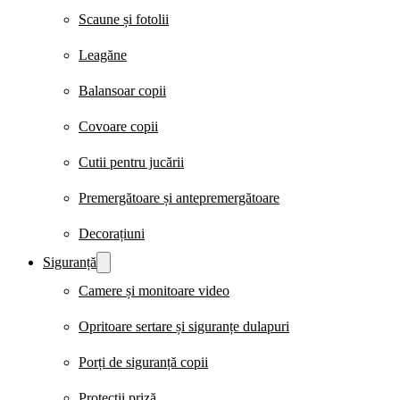
Scaune și fotolii
Leagăne
Balansoar copii
Covoare copii
Cutii pentru jucării
Premergătoare și antepremergătoare
Decorațiuni
Siguranță
Camere și monitoare video
Opritoare sertare și siguranțe dulapuri
Porți de siguranță copii
Protecții priză