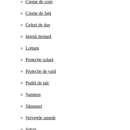
Creme de corp
Creme de față
Geluri de duș
Igienă dentară
Loțiuni
Protecție solară
Protecție de vară
Pudră de talc
Șampon
Săpunuri
Șervețele umede
Seturi