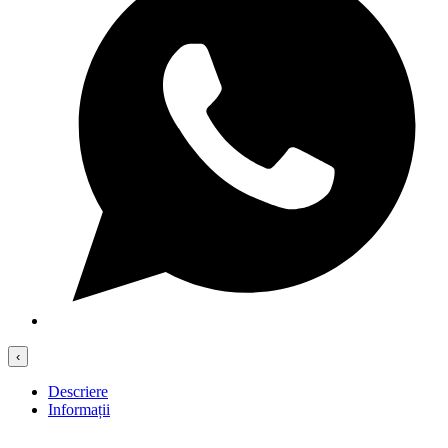
‹
Descriere
Informații