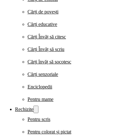
Cărți de povești
Cărți educative
Cărți Învăț să citesc
Cărți Învăț să scriu
Cărți învăț să socotesc
Cărți senzoriale
Enciclopedii
Pentru mame
Rechizite
Pentru scris
Pentru colorat și pictat