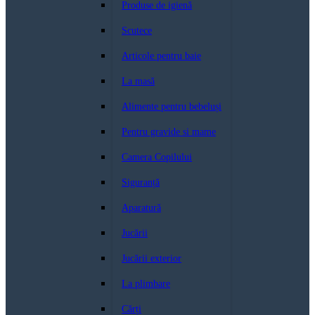
Produse de igienă
Scutece
Articole pentru baie
La masă
Alimente pentru bebeluși
Pentru gravide si mame
Camera Copilului
Siguranță
Aparatură
Jucării
Jucării exterior
La plimbare
Cărți