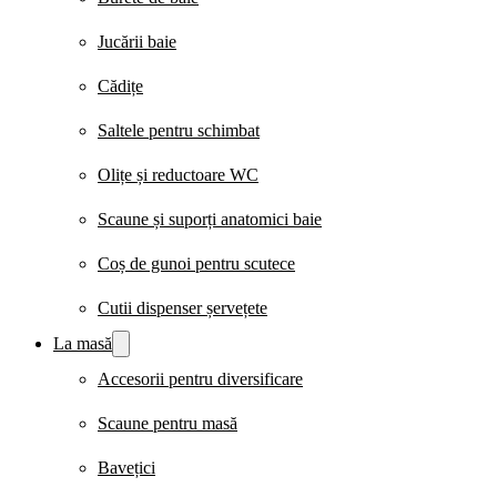
Jucării baie
Cădițe
Saltele pentru schimbat
Olițe și reductoare WC
Scaune și suporți anatomici baie
Coș de gunoi pentru scutece
Cutii dispenser șervețete
La masă
Accesorii pentru diversificare
Scaune pentru masă
Bavețici