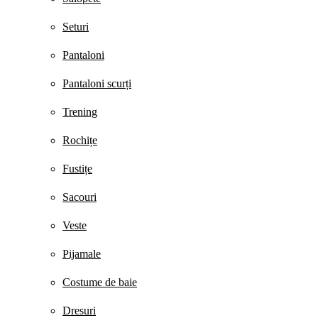
Seturi
Pantaloni
Pantaloni scurți
Trening
Rochițe
Fustițe
Sacouri
Veste
Pijamale
Costume de baie
Dresuri