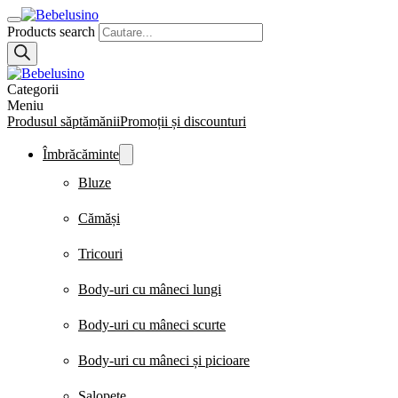
Products search
Categorii
Meniu
Produsul săptămănii
Promoții și discounturi
Îmbrăcăminte
Bluze
Cămăși
Tricouri
Body-uri cu mâneci lungi
Body-uri cu mâneci scurte
Body-uri cu mâneci și picioare
Salopete