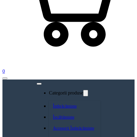
0
Categorii produse
Îmbrăcăminte
Încălțăminte
Accesorii Îmbrăcăminte