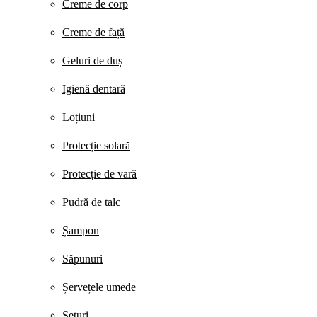
Creme de corp
Creme de față
Geluri de duș
Igienă dentară
Loțiuni
Protecție solară
Protecție de vară
Pudră de talc
Șampon
Săpunuri
Șervețele umede
Seturi