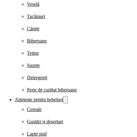
Veselă
Tacâmuri
Cănițe
Biberoane
Tetine
Suzete
Detergenți
Perie de curățat biberoane
Alimente pentru bebeluși
Cereale
Gustări și deserturi
Lapte praf