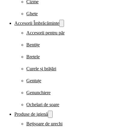
Cizme
Ghete
Accesorii Îmbrăcăminte
Accesorii pentru păr
Bentițe
Bretele
Curele și brățări
Gentuțe
Genunchiere
Ochelari de soare
Produse de igienă
Bețișoare de urechi