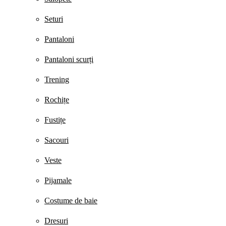
Seturi
Pantaloni
Pantaloni scurți
Trening
Rochițe
Fustițe
Sacouri
Veste
Pijamale
Costume de baie
Dresuri