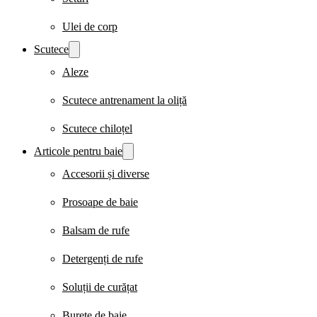
Ulei de corp
Scutece
Aleze
Scutece antrenament la oliță
Scutece chiloțel
Articole pentru baie
Accesorii și diverse
Prosoape de baie
Balsam de rufe
Detergenți de rufe
Soluții de curățat
Burete de baie