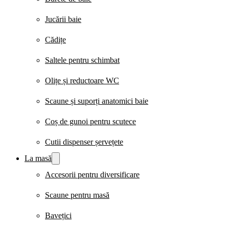
Jucării baie
Cădițe
Saltele pentru schimbat
Olițe și reductoare WC
Scaune și suporți anatomici baie
Coș de gunoi pentru scutece
Cutii dispenser șervețete
La masă
Accesorii pentru diversificare
Scaune pentru masă
Bavețici