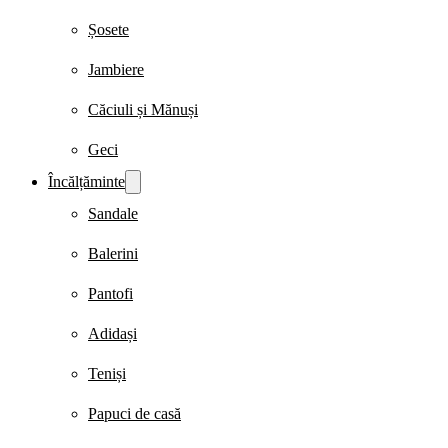
Șosete
Jambiere
Căciuli și Mănuși
Geci
Încălțăminte
Sandale
Balerini
Pantofi
Adidași
Teniși
Papuci de casă