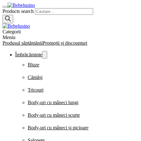
Products search
Categorii
Meniu
Produsul săptămănii
Promoții și discounturi
Îmbrăcăminte
Bluze
Cămăși
Tricouri
Body-uri cu mâneci lungi
Body-uri cu mâneci scurte
Body-uri cu mâneci și picioare
Salopete