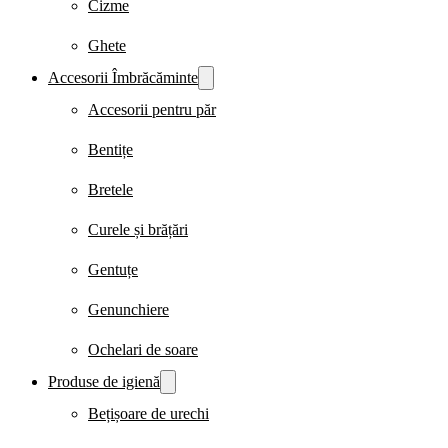
Cizme
Ghete
Accesorii Îmbrăcăminte
Accesorii pentru păr
Bentițe
Bretele
Curele și brățări
Gentuțe
Genunchiere
Ochelari de soare
Produse de igienă
Bețișoare de urechi