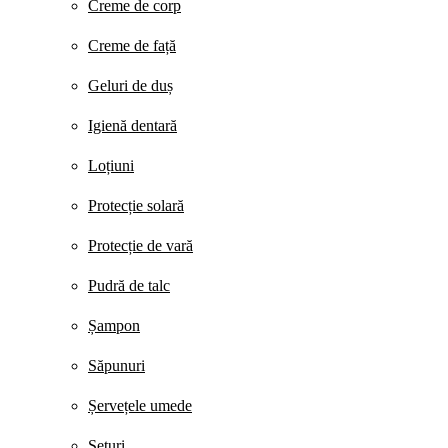
Creme de corp
Creme de față
Geluri de duș
Igienă dentară
Loțiuni
Protecție solară
Protecție de vară
Pudră de talc
Șampon
Săpunuri
Șervețele umede
Seturi