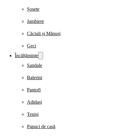
Șosete
Jambiere
Căciuli și Mănuși
Geci
Încălțăminte
Sandale
Balerini
Pantofi
Adidași
Teniși
Papuci de casă