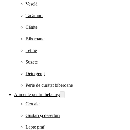
Veselă
Tacâmuri
Cănițe
Biberoane
Tetine
Suzete
Detergenți
Perie de curățat biberoane
Alimente pentru bebeluși
Cereale
Gustări și deserturi
Lapte praf