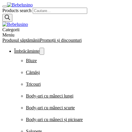
Products search
Categorii
Meniu
Produsul săptămănii
Promoții și discounturi
Îmbrăcăminte
Bluze
Cămăși
Tricouri
Body-uri cu mâneci lungi
Body-uri cu mâneci scurte
Body-uri cu mâneci și picioare
Salopete