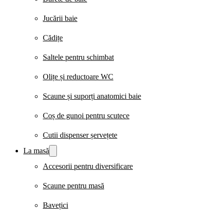
Jucării baie
Cădițe
Saltele pentru schimbat
Olițe și reductoare WC
Scaune și suporți anatomici baie
Coș de gunoi pentru scutece
Cutii dispenser șervețete
La masă
Accesorii pentru diversificare
Scaune pentru masă
Bavețici