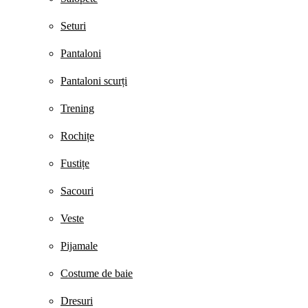
Seturi
Pantaloni
Pantaloni scurți
Trening
Rochițe
Fustițe
Sacouri
Veste
Pijamale
Costume de baie
Dresuri