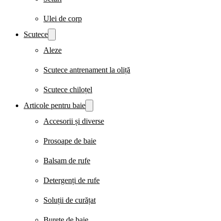
Ulei de corp
Scutece
Aleze
Scutece antrenament la oliță
Scutece chiloțel
Articole pentru baie
Accesorii și diverse
Prosoape de baie
Balsam de rufe
Detergenți de rufe
Soluții de curățat
Burete de baie