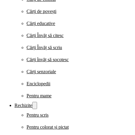
Cărți de povești
Cărți educative
Cărți Învăț să citesc
Cărți Învăț să scriu
Cărți învăț să socotesc
Cărți senzoriale
Enciclopedii
Pentru mame
Rechizite
Pentru scris
Pentru colorat și pictat