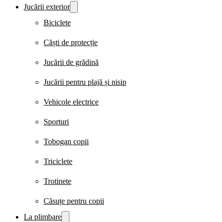
Jucării exterior
Biciclete
Căști de protecție
Jucării de grădină
Jucării pentru plajă și nisip
Vehicole electrice
Sporturi
Tobogan copii
Triciclete
Trotinete
Căsuțe pentru copii
La plimbare