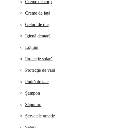
Creme de corp
Creme de față
Geluri de duș
Igienă dentară
Loțiuni
Protecție solară
Protecție de vară
Pudră de talc
Șampon
Săpunuri
Șervețele umede
Seturi