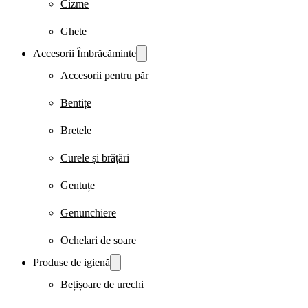
Cizme
Ghete
Accesorii Îmbrăcăminte
Accesorii pentru păr
Bentițe
Bretele
Curele și brățări
Gentuțe
Genunchiere
Ochelari de soare
Produse de igienă
Bețișoare de urechi