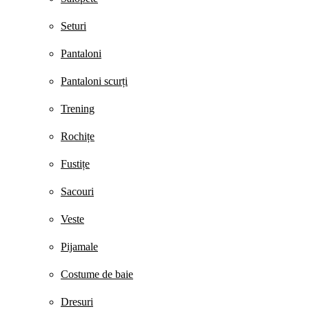
Seturi
Pantaloni
Pantaloni scurți
Trening
Rochițe
Fustițe
Sacouri
Veste
Pijamale
Costume de baie
Dresuri