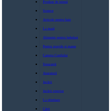
Produse de igienă
Scutece
Articole pentru baie
La masă
Alimente pentru bebeluși
Pentru gravide si mame
Camera Copilului
Siguranță
Aparatură
Jucării
Jucării exterior
La plimbare
Cărți