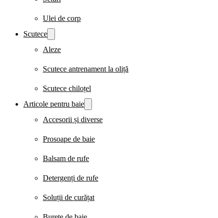
Ulei de corp
Scutece
Aleze
Scutece antrenament la oliță
Scutece chiloțel
Articole pentru baie
Accesorii și diverse
Prosoape de baie
Balsam de rufe
Detergenți de rufe
Soluții de curățat
Burete de baie