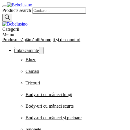
Products search
Categorii
Meniu
Produsul săptămănii
Promoții și discounturi
Îmbrăcăminte
Bluze
Cămăși
Tricouri
Body-uri cu mâneci lungi
Body-uri cu mâneci scurte
Body-uri cu mâneci și picioare
Salopete