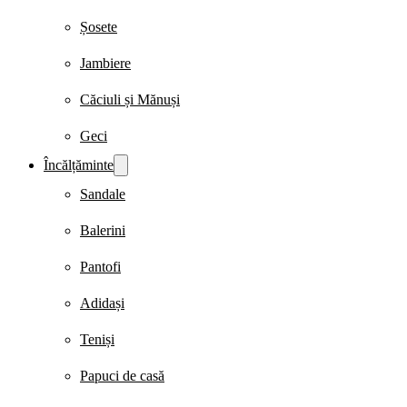
Șosete
Jambiere
Căciuli și Mănuși
Geci
Încălțăminte
Sandale
Balerini
Pantofi
Adidași
Teniși
Papuci de casă