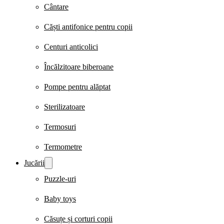
Cântare
Căști antifonice pentru copii
Centuri anticolici
Încălzitoare biberoane
Pompe pentru alăptat
Sterilizatoare
Termosuri
Termometre
Jucării
Puzzle-uri
Baby toys
Căsuțe și corturi copii