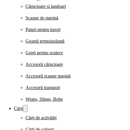
Cărucioare și landouri
Scaune de mașină
Paturi pentru travel
Geantă termoizolantă
Genți pentru scutece
Accesorii cărucioare
Accesorii scaune mașină
Accesorii transport
Wraps, Slings, Bobe
Cărți
Cărți de activități
Cărți de colorat