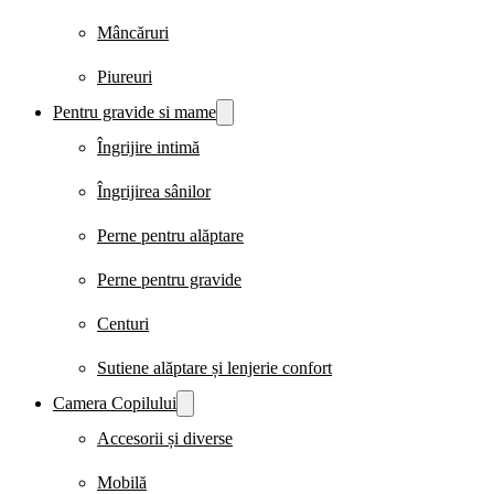
Mâncăruri
Piureuri
Pentru gravide si mame
Îngrijire intimă
Îngrijirea sânilor
Perne pentru alăptare
Perne pentru gravide
Centuri
Sutiene alăptare și lenjerie confort
Camera Copilului
Accesorii și diverse
Mobilă