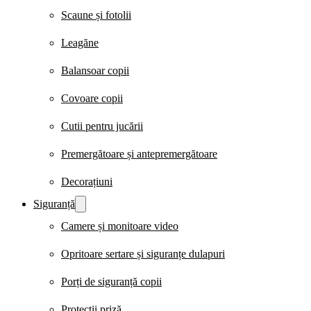
Scaune și fotolii
Leagăne
Balansoar copii
Covoare copii
Cutii pentru jucării
Premergătoare și antepremergătoare
Decorațiuni
Siguranță
Camere și monitoare video
Opritoare sertare și siguranțe dulapuri
Porți de siguranță copii
Protecții priză