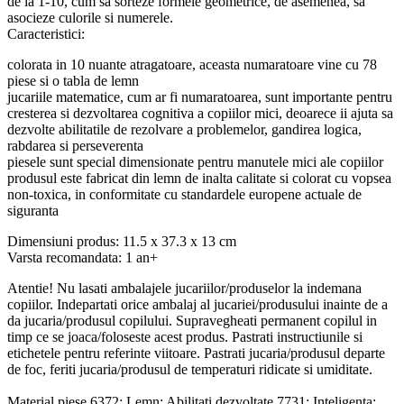
de la 1-10, cum sa sorteze formele geometrice, de asemenea, sa
asocieze culorile si numerele.
Caracteristici:
colorata in 10 nuante atragatoare, aceasta numaratoare vine cu 78
piese si o tabla de lemn
jucariile matematice, cum ar fi numaratoarea, sunt importante pentru
cresterea si dezvoltarea cognitiva a copiilor mici, deoarece ii ajuta sa
dezvolte abilitatile de rezolvare a problemelor, gandirea logica,
rabdarea si perseverenta
piesele sunt special dimensionate pentru manutele mici ale copiilor
produsul este fabricat din lemn de inalta calitate si colorat cu vopsea
non-toxica, in conformitate cu standardele europene actuale de
siguranta
Dimensiuni produs: 11.5 x 37.3 x 13 cm
Varsta recomandata: 1 an+
Atentie! Nu lasati ambalajele jucariilor/produselor la indemana
copiilor. Indepartati orice ambalaj al jucariei/produsului inainte de a
da jucaria/produsul copilului. Supravegheati permanent copilul in
timp ce se joaca/foloseste acest produs. Pastrati instructiunile si
etichetele pentru referinte viitoare. Pastrati jucaria/produsul departe
de foc, feriti jucaria/produsul de temperaturi ridicate si umiditate.
Material piese 6372: Lemn; Abilitati dezvoltate 7731: Inteligenta;