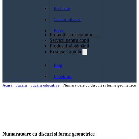
Rechizite
Cadouri diverse
Botez
Promoții și discounturi
Servicii pentru copii
Produsul săptămănii
Resurse Gratuite
Blog
Ebook-uri
Acasă
Jucării
Jucării educative
Numaratoare cu discuri si forme geometrice
Numaratoare cu discuri si forme geometrice