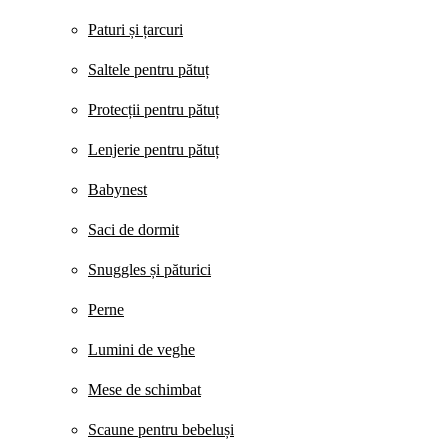
Paturi și țarcuri
Saltele pentru pătuț
Protecții pentru pătuț
Lenjerie pentru pătuț
Babynest
Saci de dormit
Snuggles și păturici
Perne
Lumini de veghe
Mese de schimbat
Scaune pentru bebeluși