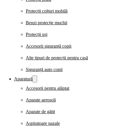
Protecții colțuri mobilă
Benzi protecție muchii
Protecții uși
Accesorii siguranță copii
Alte tipuri de protecții pentru casă
Siguranță auto copii
Aparatură
Accesorii pentru alăptat
Aparate aerosoli
Aparate de gătit
Aspiratoare nazale