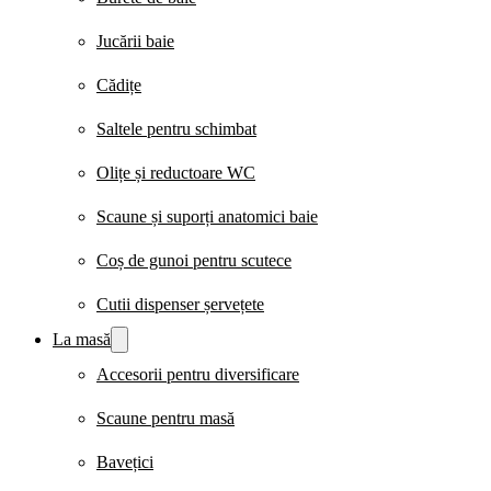
Jucării baie
Cădițe
Saltele pentru schimbat
Olițe și reductoare WC
Scaune și suporți anatomici baie
Coș de gunoi pentru scutece
Cutii dispenser șervețete
La masă
Accesorii pentru diversificare
Scaune pentru masă
Bavețici