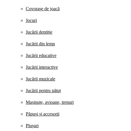
Covorașe de joacă
Jocuri
Jucării dentiție
Jucării din lemn
Jucării educative
Jucării interactive
Jucării muzicale
Jucării pentru pătuț
Mașinuțe, avioane, trenuri
Păpuși și accesorii
Plușuri