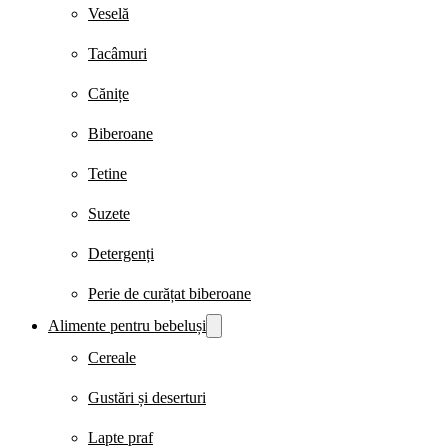
Veselă
Tacâmuri
Cănițe
Biberoane
Tetine
Suzete
Detergenți
Perie de curățat biberoane
Alimente pentru bebeluși
Cereale
Gustări și deserturi
Lapte praf