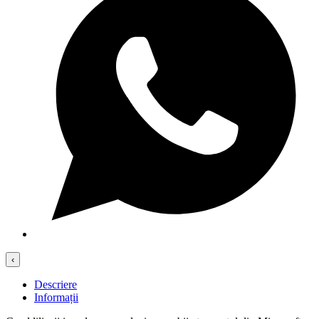
‹
Descriere
Informații