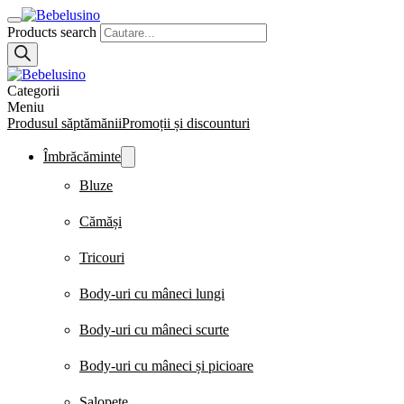
Products search
Categorii
Meniu
Produsul săptămănii
Promoții și discounturi
Îmbrăcăminte
Bluze
Cămăși
Tricouri
Body-uri cu mâneci lungi
Body-uri cu mâneci scurte
Body-uri cu mâneci și picioare
Salopete