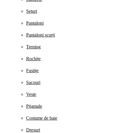
Seturi
Pantaloni
Pantaloni scurți
Trening
Rochițe
Fustițe
Sacouri
Veste
Pijamale
Costume de baie
Dresuri