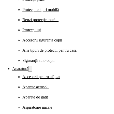
Protecții colțuri mobilă
Benzi protecție muchii
Protecții uși
Accesorii siguranță copii
Alte tipuri de protecții pentru casă
Siguranță auto copii
Aparatură
Accesorii pentru alăptat
Aparate aerosoli
Aparate de gătit
Aspiratoare nazale