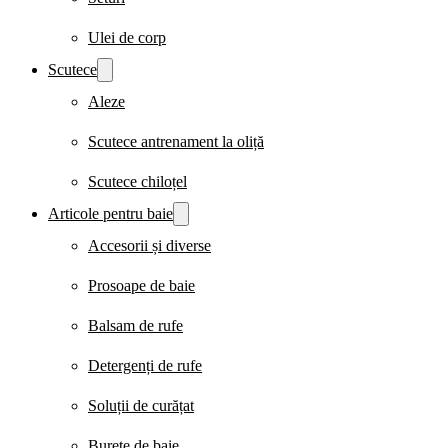
Ulei de corp
Scutece
Aleze
Scutece antrenament la oliță
Scutece chiloțel
Articole pentru baie
Accesorii și diverse
Prosoape de baie
Balsam de rufe
Detergenți de rufe
Soluții de curățat
Burete de baie