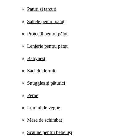
Paturi și țarcuri
Saltele pentru pătuț
Protecții pentru pătuț
Lenjerie pentru pătuț
Babynest
Saci de dormit
Snuggles și păturici
Perne
Lumini de veghe
Mese de schimbat
Scaune pentru bebeluși