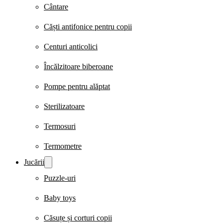
Cântare
Căști antifonice pentru copii
Centuri anticolici
Încălzitoare biberoane
Pompe pentru alăptat
Sterilizatoare
Termosuri
Termometre
Jucării
Puzzle-uri
Baby toys
Căsuțe și corturi copii