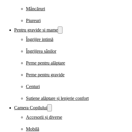
Mâncăruri
Piureuri
Pentru gravide si mame
Îngrijire intimă
Îngrijirea sânilor
Perne pentru alăptare
Perne pentru gravide
Centuri
Sutiene alăptare și lenjerie confort
Camera Copilului
Accesorii și diverse
Mobilă