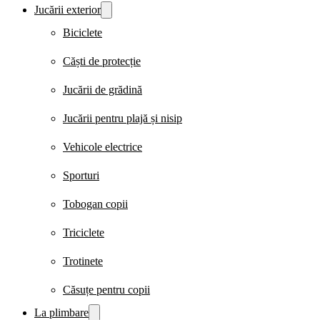
Jucării exterior
Biciclete
Căști de protecție
Jucării de grădină
Jucării pentru plajă și nisip
Vehicole electrice
Sporturi
Tobogan copii
Triciclete
Trotinete
Căsuțe pentru copii
La plimbare