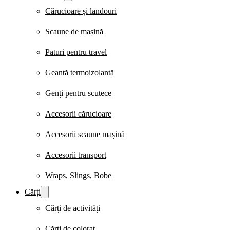
Cărucioare și landouri
Scaune de mașină
Paturi pentru travel
Geantă termoizolantă
Genți pentru scutece
Accesorii cărucioare
Accesorii scaune mașină
Accesorii transport
Wraps, Slings, Bobe
Cărți
Cărți de activități
Cărți de colorat