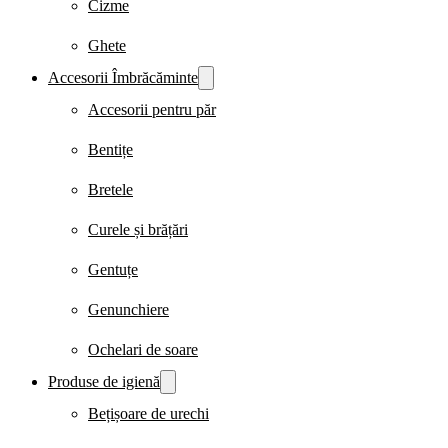
Cizme
Ghete
Accesorii Îmbrăcăminte
Accesorii pentru păr
Bentițe
Bretele
Curele și brățări
Gentuțe
Genunchiere
Ochelari de soare
Produse de igienă
Bețișoare de urechi