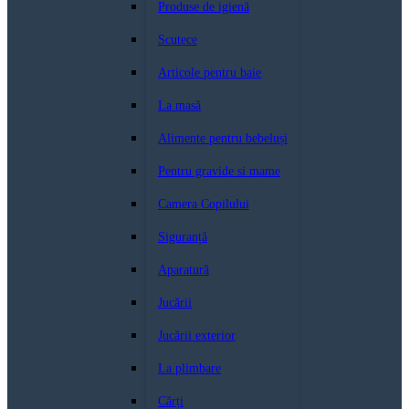
Produse de igienă
Scutece
Articole pentru baie
La masă
Alimente pentru bebeluși
Pentru gravide si mame
Camera Copilului
Siguranță
Aparatură
Jucării
Jucării exterior
La plimbare
Cărți