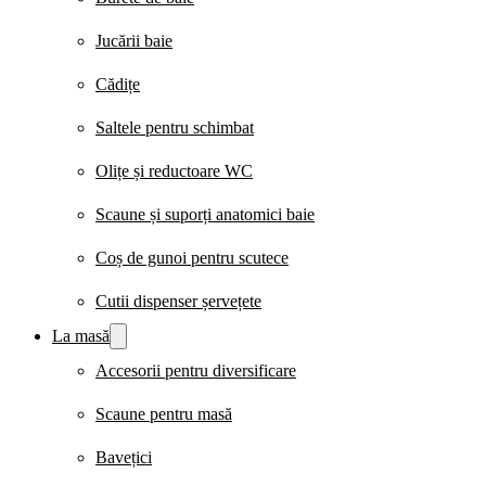
Jucării baie
Cădițe
Saltele pentru schimbat
Olițe și reductoare WC
Scaune și suporți anatomici baie
Coș de gunoi pentru scutece
Cutii dispenser șervețete
La masă
Accesorii pentru diversificare
Scaune pentru masă
Bavețici