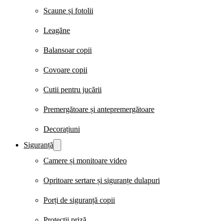
Scaune și fotolii
Leagăne
Balansoar copii
Covoare copii
Cutii pentru jucării
Premergătoare și antepremergătoare
Decorațiuni
Siguranță
Camere și monitoare video
Opritoare sertare și siguranțe dulapuri
Porți de siguranță copii
Protecții priză