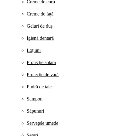
Creme de corp
Creme de față
Geluri de duș
Igienă dentară
Loțiuni
Protecție solară
Protecție de vară
Pudră de talc
Șampon
Săpunuri
Șervețele umede
Seturi