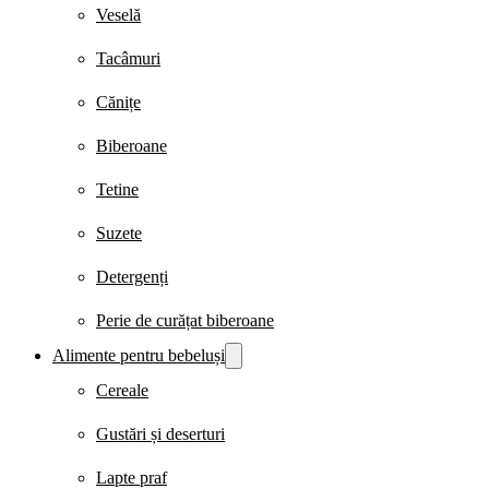
Veselă
Tacâmuri
Cănițe
Biberoane
Tetine
Suzete
Detergenți
Perie de curățat biberoane
Alimente pentru bebeluși
Cereale
Gustări și deserturi
Lapte praf