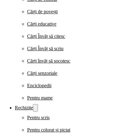
Cărți de povești
Cărți educative
Cărți Învăț să citesc
Cărți Învăț să scriu
Cărți învăț să socotesc
Cărți senzoriale
Enciclopedii
Pentru mame
Rechizite
Pentru scris
Pentru colorat și pictat