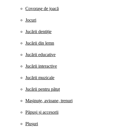
Covorașe de joacă
Jocuri
Jucării dentiție
Jucării din lemn
Jucării educative
Jucării interactive
Jucării muzicale
Jucării pentru pătuț
Mașinuțe, avioane, trenuri
Păpuși și accesorii
Plușuri