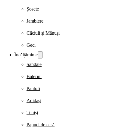
Șosete
Jambiere
Căciuli și Mănuși
Geci
Încălțăminte
Sandale
Balerini
Pantofi
Adidași
Teniși
Papuci de casă