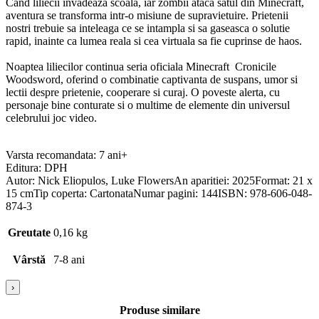
Cand liliecii invadeaza scoala, iar zombii ataca satul din Minecraft,
aventura se transforma intr-o misiune de supravietuire. Prietenii
nostri trebuie sa inteleaga ce se intampla si sa gaseasca o solutie
rapid, inainte ca lumea reala si cea virtuala sa fie cuprinse de haos.
Noaptea liliecilor continua seria oficiala Minecraft Cronicile
Woodsword, oferind o combinatie captivanta de suspans, umor si
lectii despre prietenie, cooperare si curaj. O poveste alerta, cu
personaje bine conturate si o multime de elemente din universul
celebrului joc video.
Varsta recomandata: 7 ani+
Editura: DPH
Autor: Nick Eliopulos, Luke FlowersAn aparitiei: 2025Format: 21 x
15 cmTip coperta: CartonataNumar pagini: 144ISBN: 978-606-048-
874-3
Greutate
0,16 kg
Vârstă
7-8 ani
›
Produse similare