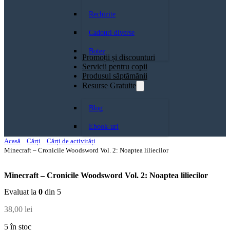
Rechizite
Cadouri diverse
Botez
Promoții și discounturi
Servicii pentru copii
Produsul săptămănii
Resurse Gratuite
Blog
Ebook-uri
Acasă
Cărți
Cărți de activități
Minecraft – Cronicile Woodsword Vol. 2: Noaptea liliecilor
Minecraft – Cronicile Woodsword Vol. 2: Noaptea liliecilor
Evaluat la
0
din 5
38,00
lei
5 în stoc