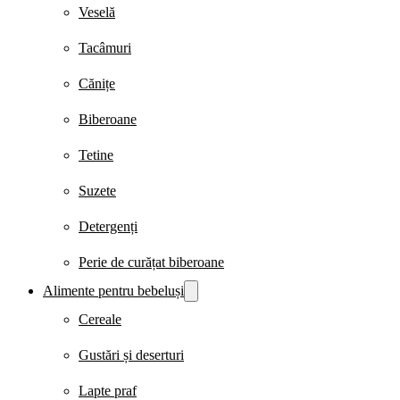
Veselă
Tacâmuri
Cănițe
Biberoane
Tetine
Suzete
Detergenți
Perie de curățat biberoane
Alimente pentru bebeluși
Cereale
Gustări și deserturi
Lapte praf