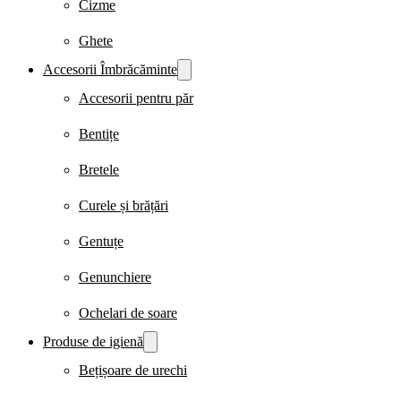
Cizme
Ghete
Accesorii Îmbrăcăminte
Accesorii pentru păr
Bentițe
Bretele
Curele și brățări
Gentuțe
Genunchiere
Ochelari de soare
Produse de igienă
Bețișoare de urechi