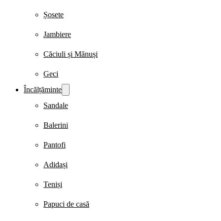
Șosete
Jambiere
Căciuli și Mănuși
Geci
Încălțăminte
Sandale
Balerini
Pantofi
Adidași
Teniși
Papuci de casă