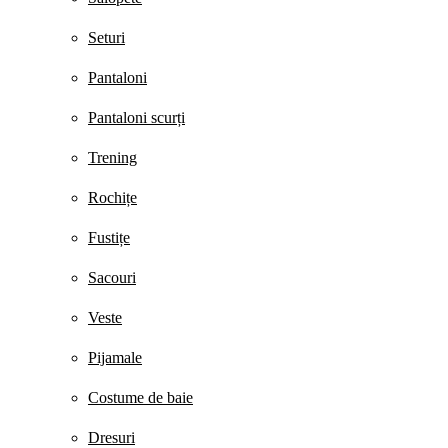
Seturi
Pantaloni
Pantaloni scurți
Trening
Rochițe
Fustițe
Sacouri
Veste
Pijamale
Costume de baie
Dresuri