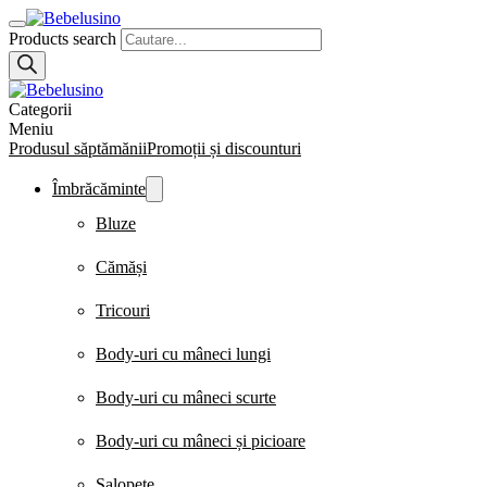
Products search
Categorii
Meniu
Produsul săptămănii
Promoții și discounturi
Îmbrăcăminte
Bluze
Cămăși
Tricouri
Body-uri cu mâneci lungi
Body-uri cu mâneci scurte
Body-uri cu mâneci și picioare
Salopete