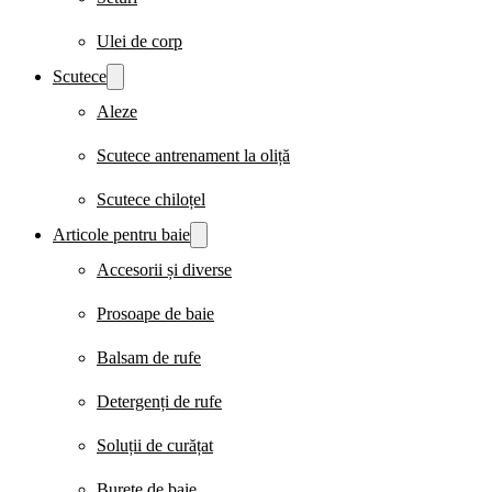
Ulei de corp
Scutece
Aleze
Scutece antrenament la oliță
Scutece chiloțel
Articole pentru baie
Accesorii și diverse
Prosoape de baie
Balsam de rufe
Detergenți de rufe
Soluții de curățat
Burete de baie