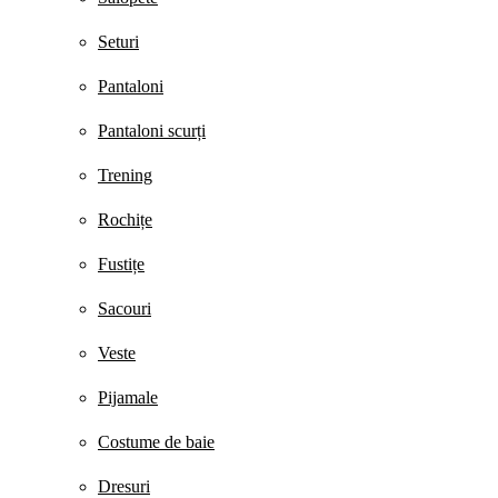
Seturi
Pantaloni
Pantaloni scurți
Trening
Rochițe
Fustițe
Sacouri
Veste
Pijamale
Costume de baie
Dresuri