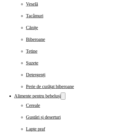
Veselă
Tacâmuri
Cănițe
Biberoane
Tetine
Suzete
Detergenți
Perie de curățat biberoane
Alimente pentru bebeluși
Cereale
Gustări și deserturi
Lapte praf