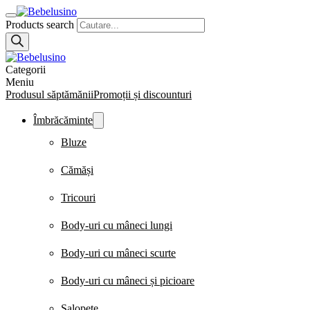
Products search
Categorii
Meniu
Produsul săptămănii
Promoții și discounturi
Îmbrăcăminte
Bluze
Cămăși
Tricouri
Body-uri cu mâneci lungi
Body-uri cu mâneci scurte
Body-uri cu mâneci și picioare
Salopete