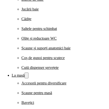
Jucării baie
Cădițe
Saltele pentru schimbat
Olițe și reductoare WC
Scaune și suporți anatomici baie
Coș de gunoi pentru scutece
Cutii dispenser șervețete
La masă
Accesorii pentru diversificare
Scaune pentru masă
Bavețici