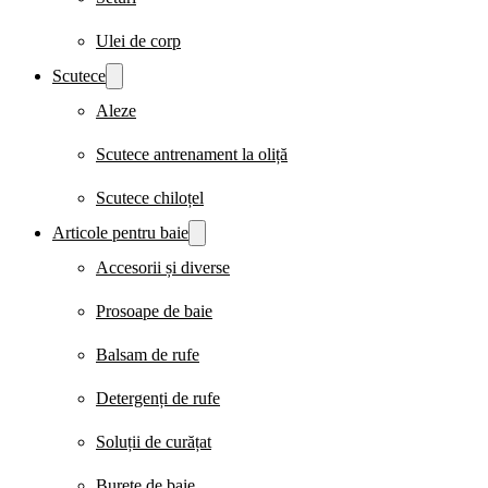
Ulei de corp
Scutece
Aleze
Scutece antrenament la oliță
Scutece chiloțel
Articole pentru baie
Accesorii și diverse
Prosoape de baie
Balsam de rufe
Detergenți de rufe
Soluții de curățat
Burete de baie