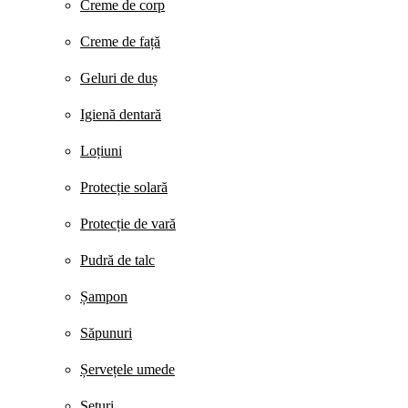
Creme de corp
Creme de față
Geluri de duș
Igienă dentară
Loțiuni
Protecție solară
Protecție de vară
Pudră de talc
Șampon
Săpunuri
Șervețele umede
Seturi