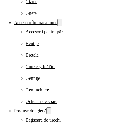
Cizme
Ghete
Accesorii Îmbrăcăminte
Accesorii pentru păr
Bentițe
Bretele
Curele și brățări
Gentuțe
Genunchiere
Ochelari de soare
Produse de igienă
Bețișoare de urechi