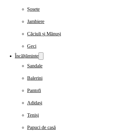
Șosete
Jambiere
Căciuli și Mănuși
Geci
Încălțăminte
Sandale
Balerini
Pantofi
Adidași
Teniși
Papuci de casă