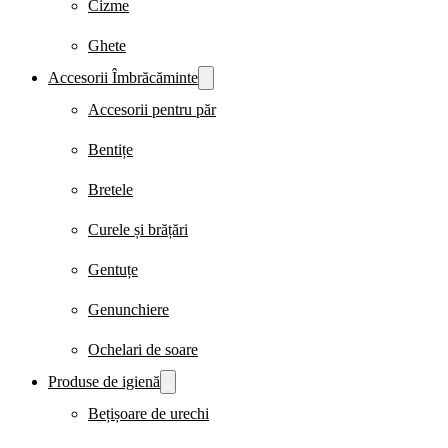
Cizme
Ghete
Accesorii Îmbrăcăminte
Accesorii pentru păr
Bentițe
Bretele
Curele și brățări
Gentuțe
Genunchiere
Ochelari de soare
Produse de igienă
Bețișoare de urechi