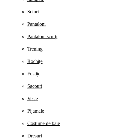
Seturi
Pantaloni
Pantaloni scurți
Trening
Rochițe
Fustițe
Sacouri
Veste
Pijamale
Costume de baie
Dresuri