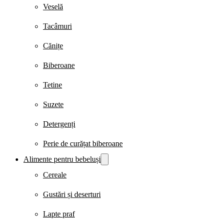
Veselă
Tacâmuri
Cănițe
Biberoane
Tetine
Suzete
Detergenți
Perie de curățat biberoane
Alimente pentru bebeluși
Cereale
Gustări și deserturi
Lapte praf