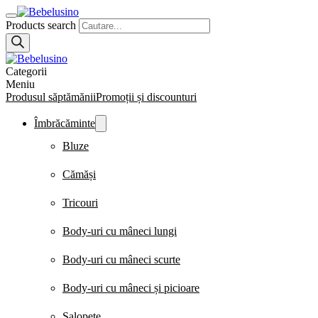
Products search
Categorii
Meniu
Produsul săptămănii
Promoții și discounturi
Îmbrăcăminte
Bluze
Cămăși
Tricouri
Body-uri cu mâneci lungi
Body-uri cu mâneci scurte
Body-uri cu mâneci și picioare
Salopete