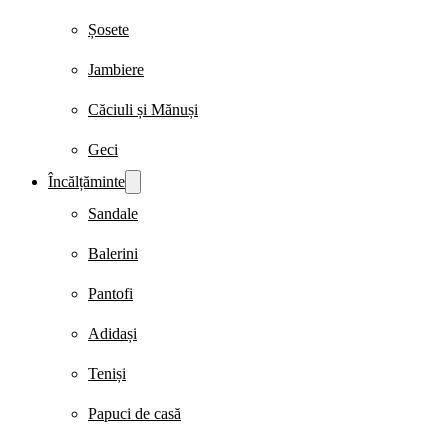
Șosete
Jambiere
Căciuli și Mănuși
Geci
Încălțăminte
Sandale
Balerini
Pantofi
Adidași
Teniși
Papuci de casă