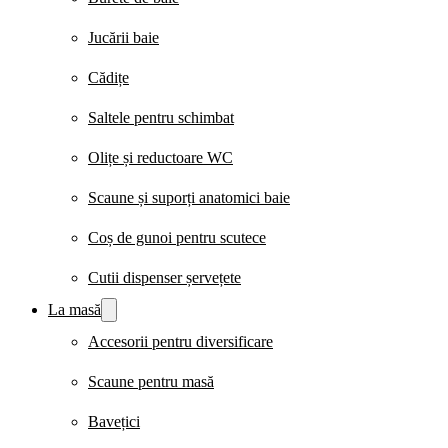
Jucării baie
Cădițe
Saltele pentru schimbat
Olițe și reductoare WC
Scaune și suporți anatomici baie
Coș de gunoi pentru scutece
Cutii dispenser șervețete
La masă
Accesorii pentru diversificare
Scaune pentru masă
Bavețici