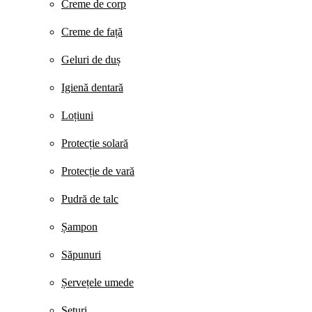
Creme de corp
Creme de față
Geluri de duș
Igienă dentară
Loțiuni
Protecție solară
Protecție de vară
Pudră de talc
Șampon
Săpunuri
Șervețele umede
Seturi