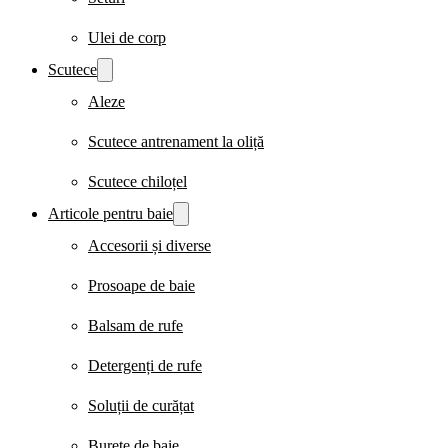
Ulei de corp
Scutece
Aleze
Scutece antrenament la oliță
Scutece chiloțel
Articole pentru baie
Accesorii și diverse
Prosoape de baie
Balsam de rufe
Detergenți de rufe
Soluții de curățat
Burete de baie