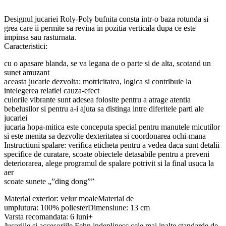
Designul jucariei Roly-Poly bufnita consta intr-o baza rotunda si
grea care ii permite sa revina in pozitia verticala dupa ce este
impinsa sau rasturnata.
Caracteristici:
cu o apasare blanda, se va legana de o parte si de alta, scotand un
sunet amuzant
aceasta jucarie dezvolta: motricitatea, logica si contribuie la
intelegerea relatiei cauza-efect
culorile vibrante sunt adesea folosite pentru a atrage atentia
bebelusilor si pentru a-i ajuta sa distinga intre diferitele parti ale
jucariei
jucaria hopa-mitica este conceputa special pentru manutele micutilor
si este menita sa dezvolte dexteritatea si coordonarea ochi-mana
Instructiuni spalare: verifica eticheta pentru a vedea daca sunt detalii
specifice de curatare, scoate obiectele detasabile pentru a preveni
deteriorarea, alege programul de spalare potrivit si la final usuca la
aer
scoate sunete „”ding dong””
Material exterior: velur moaleMaterial de
umplutura: 100% poliesterDimensiune: 13 cm
Varsta recomandata: 6 luni+
Jucariile si accesoriile Fehn indeplinesc cele mai inalte standarde de