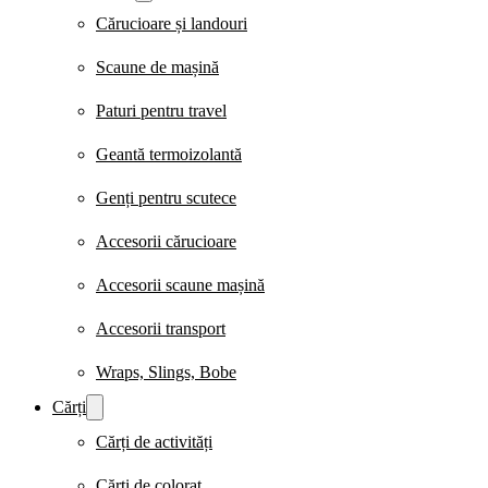
Cărucioare și landouri
Scaune de mașină
Paturi pentru travel
Geantă termoizolantă
Genți pentru scutece
Accesorii cărucioare
Accesorii scaune mașină
Accesorii transport
Wraps, Slings, Bobe
Cărți
Cărți de activități
Cărți de colorat