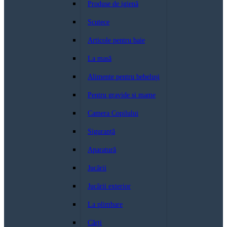
Produse de igienă
Scutece
Articole pentru baie
La masă
Alimente pentru bebeluși
Pentru gravide si mame
Camera Copilului
Siguranță
Aparatură
Jucării
Jucării exterior
La plimbare
Cărți