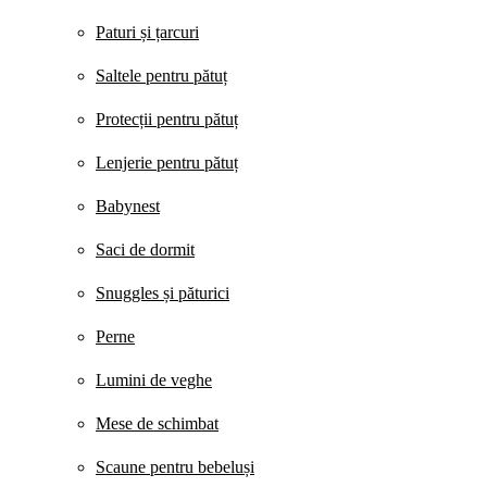
Paturi și țarcuri
Saltele pentru pătuț
Protecții pentru pătuț
Lenjerie pentru pătuț
Babynest
Saci de dormit
Snuggles și păturici
Perne
Lumini de veghe
Mese de schimbat
Scaune pentru bebeluși