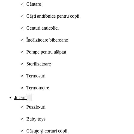
Cântare
Căști antifonice pentru copii
Centuri anticolici
Încălzitoare biberoane
Pompe pentru alăptat
Sterilizatoare
Termosuri
Termometre
Jucării
Puzzle-uri
Baby toys
Căsuțe și corturi copii