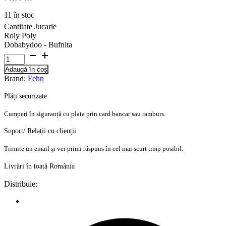
11 în stoc
Cantitate Jucarie
Roly Poly
Dobabydoo - Bufnita
Adaugă în coș
Brand:
Fehn
Plăți securizate
Cumperi în siguranță cu plata prin card bancar sau ramburs.
Suport/ Relații cu clienții
Trimite un email și vei primi răspuns în cel mai scurt timp posibil.
Livrări în toată România
Distribuie: