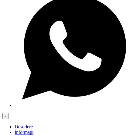
‹
Descriere
Informații