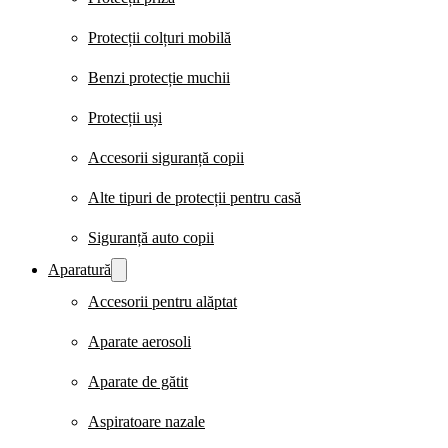
Protecții colțuri mobilă
Benzi protecție muchii
Protecții uși
Accesorii siguranță copii
Alte tipuri de protecții pentru casă
Siguranță auto copii
Aparatură
Accesorii pentru alăptat
Aparate aerosoli
Aparate de gătit
Aspiratoare nazale