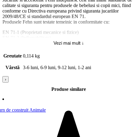
calitate si siguranta pentru produsele de bebelusi si copii mici, fiind
conforme cu Directiva europeana privind siguranta jucariilor
2009/48/CE si standardul european EN 71.
Produsele Fehn sunt testate temeinic in conformitate cu:
EN 71-1 (Proprietati mecanice si fizice)
EN 71-2 (Inflamabilitate)
Vezi mai mult ↓
EN 71-3 (Migrarea anumitor elemente)
EN 71-9:2005 (Compusi chimici organici).
Greutate
0,114 kg
Atentie! Nu lasati ambalajele jucariilor/produselor la indemana
copiilor. Indepartati orice ambalaj al jucariei/produsului inainte de a
Vârstă
3-6 luni, 6-9 luni, 9-12 luni, 1-2 ani
da jucaria/produsul copilului. Va rugam sa supravegheati copilul in
timp ce se joaca/foloseste acest produs. Pastrati instructiunile si
›
etichetele pentru referinte viitoare. Pastrati jucaria/produsul departe
de foc, feriti jucaria/produsul de temperaturi ridicate si umiditate.
Produse similare
Jucaria/produsul se poate curata cu o carpa usor umeda. Stergeti si
uscati la aer imediat dupa curatare.
Tip produs: [5704]: Jucarie interactiva; Pentru | 9084: Baieti;