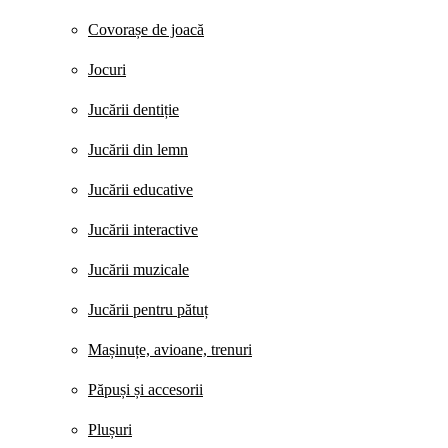
Covorașe de joacă
Jocuri
Jucării dentiție
Jucării din lemn
Jucării educative
Jucării interactive
Jucării muzicale
Jucării pentru pătuț
Mașinuțe, avioane, trenuri
Păpuși și accesorii
Plușuri