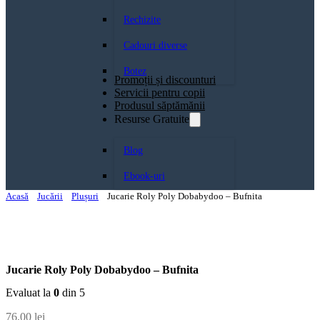
Rechizite
Cadouri diverse
Botez
Promoții și discounturi
Servicii pentru copii
Produsul săptămănii
Resurse Gratuite
Blog
Ebook-uri
Acasă
Jucării
Plușuri
Jucarie Roly Poly Dobabydoo – Bufnita
Jucarie Roly Poly Dobabydoo – Bufnita
Evaluat la
0
din 5
76,00
lei