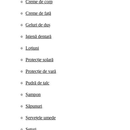
Creme de corp
Creme de față
Geluri de duș
Igienă dentară
Loțiuni
Protecție solară
Protecție de vară
Pudră de talc
Șampon
Săpunuri
Șervețele umede
Seturi