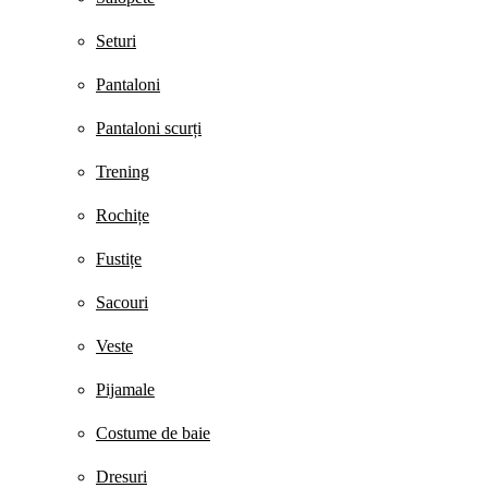
Seturi
Pantaloni
Pantaloni scurți
Trening
Rochițe
Fustițe
Sacouri
Veste
Pijamale
Costume de baie
Dresuri