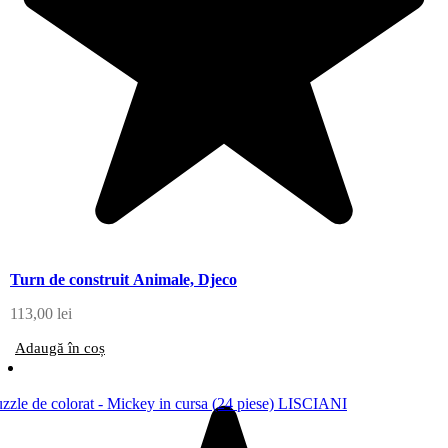
Turn de construit Animale, Djeco
113,00
lei
Adaugă în coș