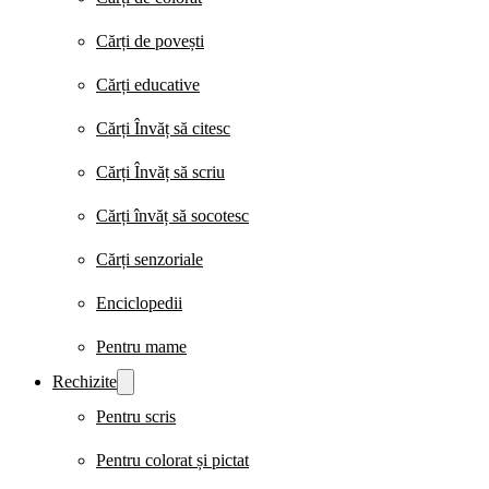
Cărți de povești
Cărți educative
Cărți Învăț să citesc
Cărți Învăț să scriu
Cărți învăț să socotesc
Cărți senzoriale
Enciclopedii
Pentru mame
Rechizite
Pentru scris
Pentru colorat și pictat