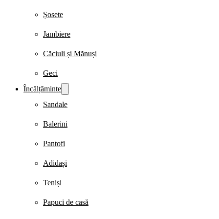
Șosete
Jambiere
Căciuli și Mănuși
Geci
Încălțăminte
Sandale
Balerini
Pantofi
Adidași
Teniși
Papuci de casă