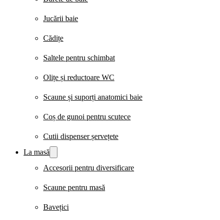
Jucării baie
Cădițe
Saltele pentru schimbat
Olițe și reductoare WC
Scaune și suporți anatomici baie
Coș de gunoi pentru scutece
Cutii dispenser șervețete
La masă
Accesorii pentru diversificare
Scaune pentru masă
Bavețici