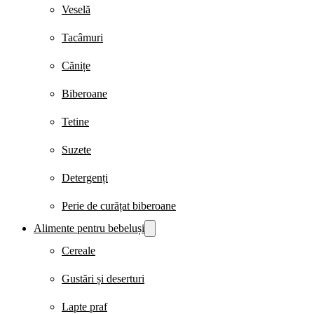
Veselă
Tacâmuri
Cănițe
Biberoane
Tetine
Suzete
Detergenți
Perie de curățat biberoane
Alimente pentru bebeluși
Cereale
Gustări și deserturi
Lapte praf