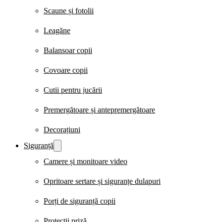
Scaune și fotolii
Leagăne
Balansoar copii
Covoare copii
Cutii pentru jucării
Premergătoare și antepremergătoare
Decorațiuni
Siguranță
Camere și monitoare video
Opritoare sertare și siguranțe dulapuri
Porți de siguranță copii
Protecții priză