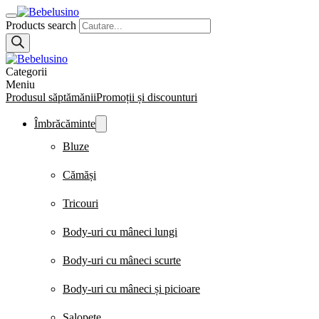
Products search
Categorii
Meniu
Produsul săptămănii
Promoții și discounturi
Îmbrăcăminte
Bluze
Cămăși
Tricouri
Body-uri cu mâneci lungi
Body-uri cu mâneci scurte
Body-uri cu mâneci și picioare
Salopete