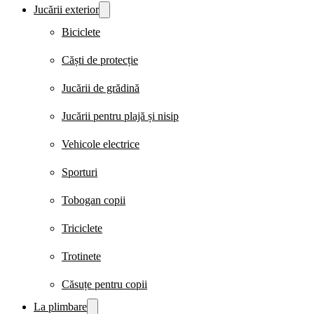
Jucării exterior
Biciclete
Căști de protecție
Jucării de grădină
Jucării pentru plajă și nisip
Vehicole electrice
Sporturi
Tobogan copii
Triciclete
Trotinete
Căsuțe pentru copii
La plimbare