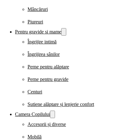
Mâncăruri
Piureuri
Pentru gravide si mame
Îngrijire intimă
Îngrijirea sânilor
Perne pentru alăptare
Perne pentru gravide
Centuri
Sutiene alăptare și lenjerie confort
Camera Copilului
Accesorii și diverse
Mobilă