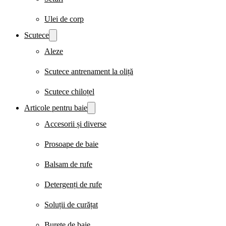
Ulei de corp
Scutece
Aleze
Scutece antrenament la oliță
Scutece chiloțel
Articole pentru baie
Accesorii și diverse
Prosoape de baie
Balsam de rufe
Detergenți de rufe
Soluții de curățat
Burete de baie