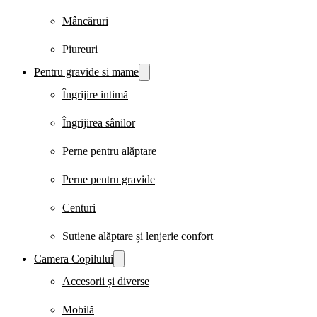
Mâncăruri
Piureuri
Pentru gravide si mame
Îngrijire intimă
Îngrijirea sânilor
Perne pentru alăptare
Perne pentru gravide
Centuri
Sutiene alăptare și lenjerie confort
Camera Copilului
Accesorii și diverse
Mobilă