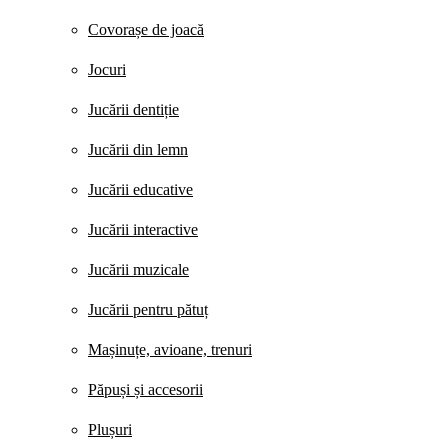
Covorașe de joacă
Jocuri
Jucării dentiție
Jucării din lemn
Jucării educative
Jucării interactive
Jucării muzicale
Jucării pentru pătuț
Mașinuțe, avioane, trenuri
Păpuși și accesorii
Plușuri