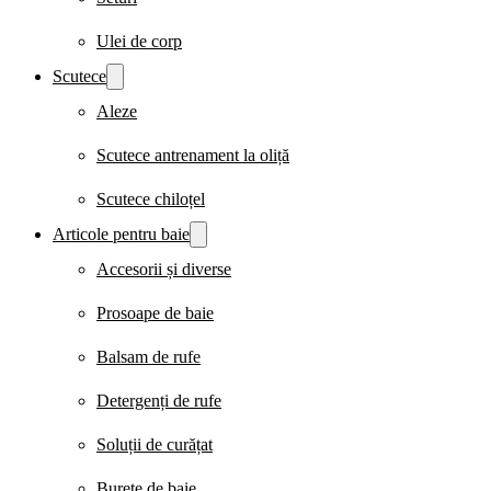
Ulei de corp
Scutece
Aleze
Scutece antrenament la oliță
Scutece chiloțel
Articole pentru baie
Accesorii și diverse
Prosoape de baie
Balsam de rufe
Detergenți de rufe
Soluții de curățat
Burete de baie