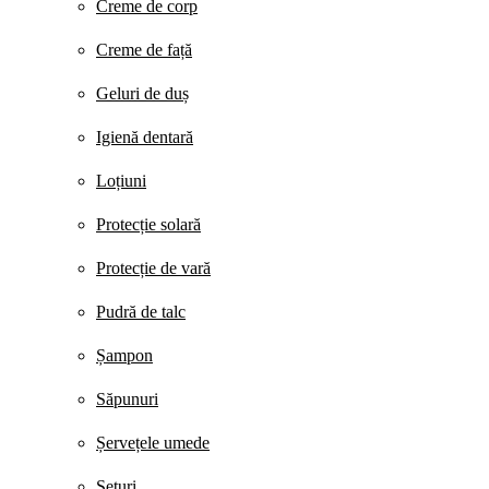
Creme de corp
Creme de față
Geluri de duș
Igienă dentară
Loțiuni
Protecție solară
Protecție de vară
Pudră de talc
Șampon
Săpunuri
Șervețele umede
Seturi