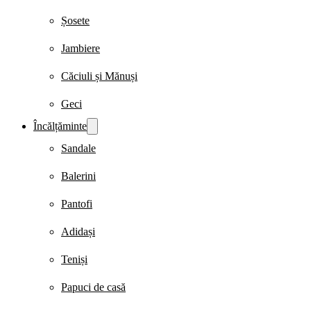
Șosete
Jambiere
Căciuli și Mănuși
Geci
Încălțăminte
Sandale
Balerini
Pantofi
Adidași
Teniși
Papuci de casă