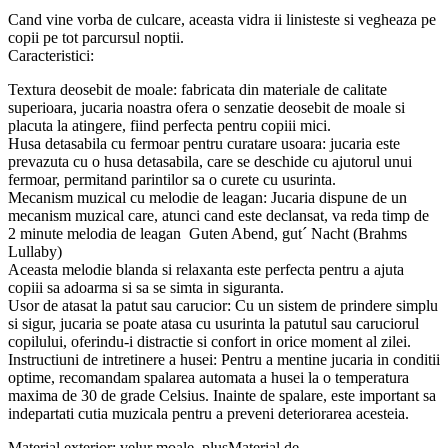
Cand vine vorba de culcare, aceasta vidra ii linisteste si vegheaza pe
copii pe tot parcursul noptii.
Caracteristici:
Textura deosebit de moale: fabricata din materiale de calitate
superioara, jucaria noastra ofera o senzatie deosebit de moale si
placuta la atingere, fiind perfecta pentru copiii mici.
Husa detasabila cu fermoar pentru curatare usoara: jucaria este
prevazuta cu o husa detasabila, care se deschide cu ajutorul unui
fermoar, permitand parintilor sa o curete cu usurinta.
Mecanism muzical cu melodie de leagan: Jucaria dispune de un
mecanism muzical care, atunci cand este declansat, va reda timp de
2 minute melodia de leagan Guten Abend, gut´ Nacht (Brahms
Lullaby)
Aceasta melodie blanda si relaxanta este perfecta pentru a ajuta
copiii sa adoarma si sa se simta in siguranta.
Usor de atasat la patut sau carucior: Cu un sistem de prindere simplu
si sigur, jucaria se poate atasa cu usurinta la patutul sau caruciorul
copilului, oferindu-i distractie si confort in orice moment al zilei.
Instructiuni de intretinere a husei: Pentru a mentine jucaria in conditii
optime, recomandam spalarea automata a husei la o temperatura
maxima de 30 de grade Celsius. Inainte de spalare, este important sa
indepartati cutia muzicala pentru a preveni deteriorarea acesteia.
Material exterior: velur moale, plusMaterial de