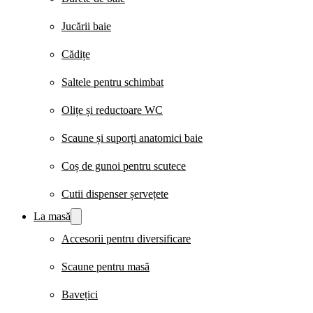
Jucării baie
Cădițe
Saltele pentru schimbat
Olițe și reductoare WC
Scaune și suporți anatomici baie
Coș de gunoi pentru scutece
Cutii dispenser șervețete
La masă
Accesorii pentru diversificare
Scaune pentru masă
Bavețici