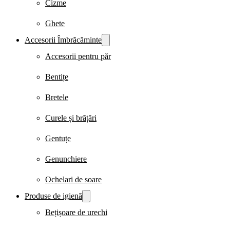
Cizme
Ghete
Accesorii Îmbrăcăminte
Accesorii pentru păr
Bentițe
Bretele
Curele și brățări
Gentuțe
Genunchiere
Ochelari de soare
Produse de igienă
Bețișoare de urechi