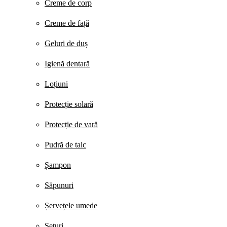
Creme de corp
Creme de față
Geluri de duș
Igienă dentară
Loțiuni
Protecție solară
Protecție de vară
Pudră de talc
Șampon
Săpunuri
Șervețele umede
Seturi