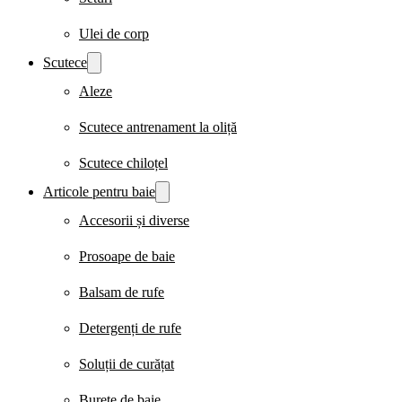
Ulei de corp
Scutece
Aleze
Scutece antrenament la oliță
Scutece chiloțel
Articole pentru baie
Accesorii și diverse
Prosoape de baie
Balsam de rufe
Detergenți de rufe
Soluții de curățat
Burete de baie