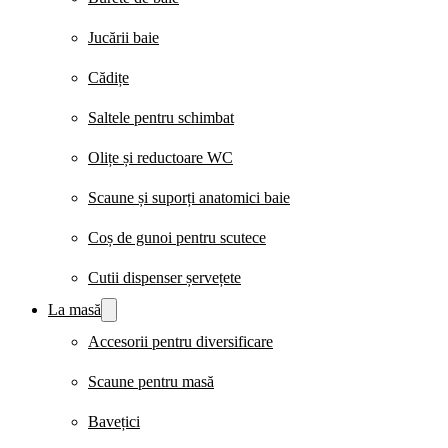
Jucării baie
Cădițe
Saltele pentru schimbat
Olițe și reductoare WC
Scaune și suporți anatomici baie
Coș de gunoi pentru scutece
Cutii dispenser șervețete
La masă
Accesorii pentru diversificare
Scaune pentru masă
Bavețici