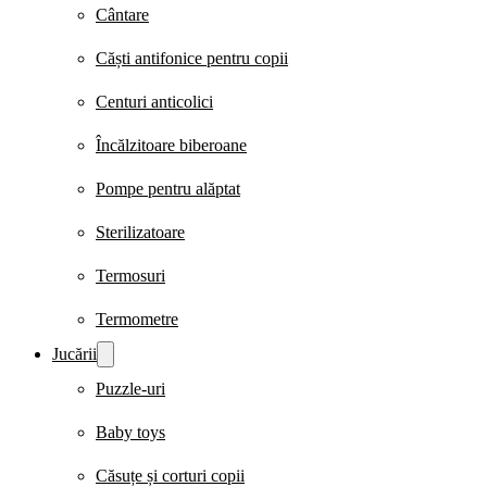
Cântare
Căști antifonice pentru copii
Centuri anticolici
Încălzitoare biberoane
Pompe pentru alăptat
Sterilizatoare
Termosuri
Termometre
Jucării
Puzzle-uri
Baby toys
Căsuțe și corturi copii