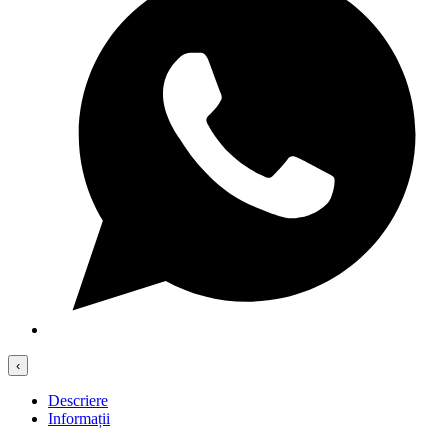
‹
Descriere
Informații