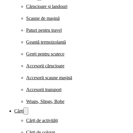
Cărucioare și landouri
Scaune de mașină
Paturi pentru travel
Geantă termoizolantă
Genți pentru scutece
Accesorii cărucioare
Accesorii scaune mașină
Accesorii transport
Wraps, Slings, Bobe
Cărți
Cărți de activități
Cărți de colorat