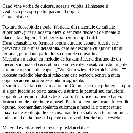
Cand vine vorba de culcare, aceasta vulpita ii linisteste si
vegheaza pe copii pe tot parcursul noptii.
Caracteristici:
Textura deosebit de moale: fabricata din materiale de calitate
superioara, jucaria noastra ofera o senzatie deosebit de moale si
placuta la atingere, fiind perfecta pentru copiii mici.
Husa detasabila cu fermoar pentru curatare usoara: jucaria este
prevazuta cu o husa detasabila, care se deschide cu ajutorul unui
fermoar, permitand parintilor sa o curete cu usurinta.
Mecanism muzical cu melodie de leagan: Jucaria dispune de un
mecanism muzical care, atunci cand este declansat, va reda timp de
2 minute melodia de leagan „”Weißt du wieviel Sternlein stehen””.
Aceasta melodie blanda si relaxanta este perfecta pentru a ajuta
copiii sa adoarma si sa se simta in siguranta.
Usor de atasat la patut sau carucior: Cu un sistem de prindere simplu
si sigur, jucaria se poate atasa cu usurinta la patutul sau caruciorul
copilului, oferindu-i distractie si confort in orice moment al zilei.
Instructiuni de intretinere a husei: Pentru a mentine jucaria in conditii
optime, recomandam spalarea automata a husei la o temperatura
maxima de 30 de grade Celsius. Inainte de spalare, este important sa
indepartati cutia muzicala pentru a preveni deteriorarea acesteia.
Material exterior: velur moale, plusMaterial de