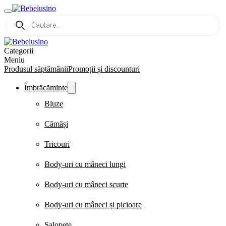
Products
search
Categorii
Meniu
Produsul săptămănii
Promoții și discounturi
Îmbrăcăminte
Bluze
Cămăși
Tricouri
Body-uri cu mâneci lungi
Body-uri cu mâneci scurte
Body-uri cu mâneci și picioare
Salopete