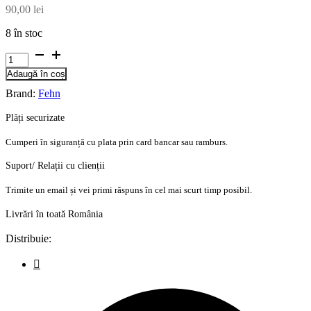
90,00
lei
8 în stoc
Cantitate
Jucarie
Adaugă în coș
muzicala
mini
Brand:
Fehn
Dobabydoo
-
Plăți securizate
Vulpita
Cumperi în siguranță cu plata prin card bancar sau ramburs.
Suport/ Relații cu clienții
Trimite un email și vei primi răspuns în cel mai scurt timp posibil.
Livrări în toată România
Distribuie: