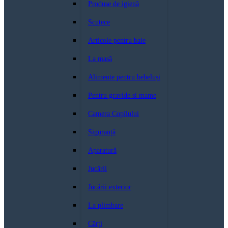
Produse de igienă
Scutece
Articole pentru baie
La masă
Alimente pentru bebeluși
Pentru gravide si mame
Camera Copilului
Siguranță
Aparatură
Jucării
Jucării exterior
La plimbare
Cărți