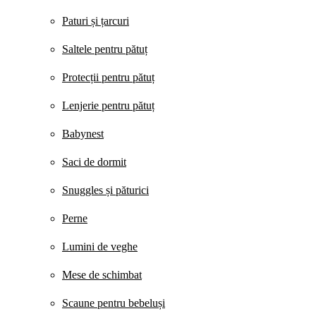
Paturi și țarcuri
Saltele pentru pătuț
Protecții pentru pătuț
Lenjerie pentru pătuț
Babynest
Saci de dormit
Snuggles și păturici
Perne
Lumini de veghe
Mese de schimbat
Scaune pentru bebeluși