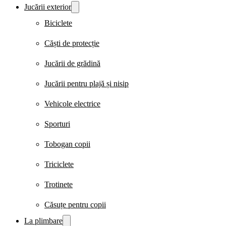
Jucării exterior
Biciclete
Căști de protecție
Jucării de grădină
Jucării pentru plajă și nisip
Vehicole electrice
Sporturi
Tobogan copii
Triciclete
Trotinete
Căsuțe pentru copii
La plimbare