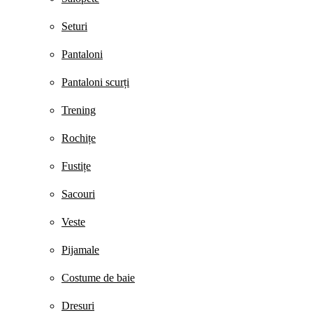
Seturi
Pantaloni
Pantaloni scurți
Trening
Rochițe
Fustițe
Sacouri
Veste
Pijamale
Costume de baie
Dresuri