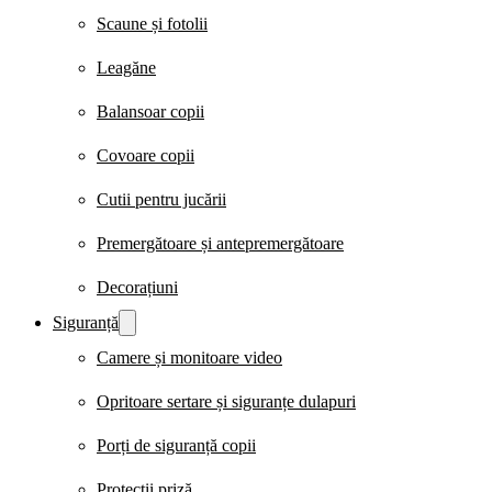
Scaune și fotolii
Leagăne
Balansoar copii
Covoare copii
Cutii pentru jucării
Premergătoare și antepremergătoare
Decorațiuni
Siguranță
Camere și monitoare video
Opritoare sertare și siguranțe dulapuri
Porți de siguranță copii
Protecții priză