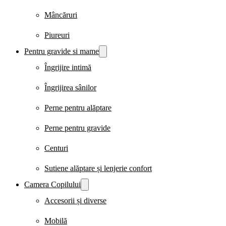
Mâncăruri
Piureuri
Pentru gravide si mame
Îngrijire intimă
Îngrijirea sânilor
Perne pentru alăptare
Perne pentru gravide
Centuri
Sutiene alăptare și lenjerie confort
Camera Copilului
Accesorii și diverse
Mobilă