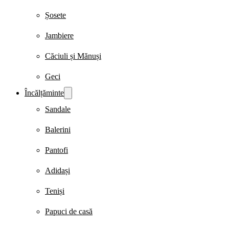
Șosete
Jambiere
Căciuli și Mănuși
Geci
Încălțăminte
Sandale
Balerini
Pantofi
Adidași
Teniși
Papuci de casă