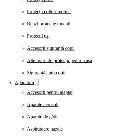
Protecții colțuri mobilă
Benzi protecție muchii
Protecții uși
Accesorii siguranță copii
Alte tipuri de protecții pentru casă
Siguranță auto copii
Aparatură
Accesorii pentru alăptat
Aparate aerosoli
Aparate de gătit
Aspiratoare nazale