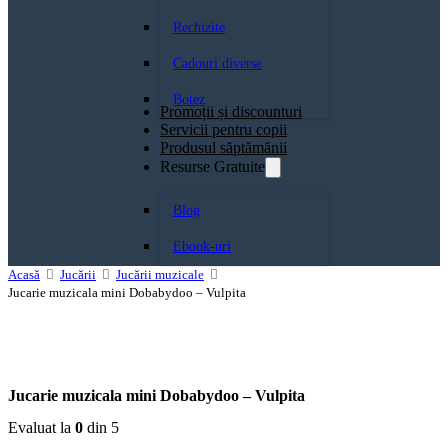
Rechizite
Cadouri diverse
Botez
Promoții și discounturi
Servicii pentru copii
Produsul săptămănii
Resurse Gratuite
Blog
Ebook-uri
Acasă
Jucării
Jucării muzicale
Jucarie muzicala mini Dobabydoo – Vulpita
Jucarie muzicala mini Dobabydoo – Vulpita
Evaluat la
0
din 5