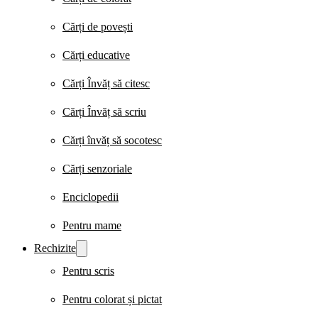
Cărți de povești
Cărți educative
Cărți Învăț să citesc
Cărți Învăț să scriu
Cărți învăț să socotesc
Cărți senzoriale
Enciclopedii
Pentru mame
Rechizite
Pentru scris
Pentru colorat și pictat