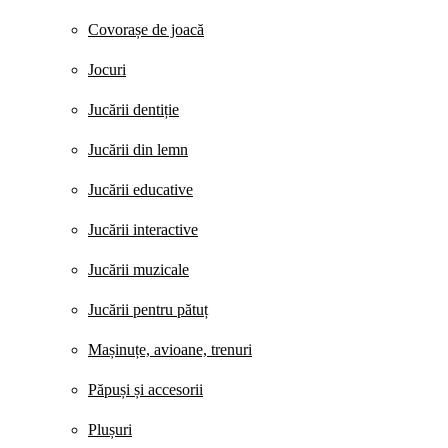
Covorașe de joacă
Jocuri
Jucării dentiție
Jucării din lemn
Jucării educative
Jucării interactive
Jucării muzicale
Jucării pentru pătuț
Mașinuțe, avioane, trenuri
Păpuși și accesorii
Plușuri