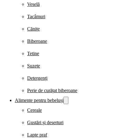
Veselă
Tacâmuri
Cănițe
Biberoane
Tetine
Suzete
Detergenți
Perie de curățat biberoane
Alimente pentru bebeluși
Cereale
Gustări și deserturi
Lapte praf