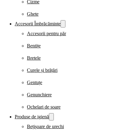
Cizme
Ghete
Accesorii Îmbrăcăminte
Accesorii pentru păr
Bentițe
Bretele
Curele și brățări
Gentuțe
Genunchiere
Ochelari de soare
Produse de igienă
Bețișoare de urechi