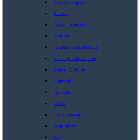
Produse de igienă
Scutece
Articole pentru baie
La masă
Alimente pentru bebeluși
Pentru gravide si mame
Camera Copilului
Siguranță
Aparatură
Jucării
Jucării exterior
La plimbare
Cărți