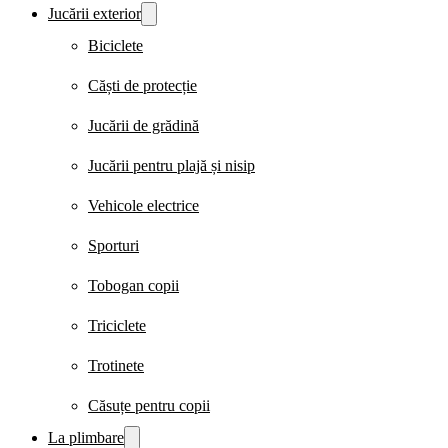
Jucării exterior
Biciclete
Căști de protecție
Jucării de grădină
Jucării pentru plajă și nisip
Vehicole electrice
Sporturi
Tobogan copii
Triciclete
Trotinete
Căsuțe pentru copii
La plimbare