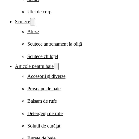
Ulei de corp
Scutece
Aleze
Scutece antrenament la oliță
Scutece chiloțel
Articole pentru baie
Accesorii și diverse
Prosoape de baie
Balsam de rufe
Detergenți de rufe
Soluții de curățat
Burete de baie