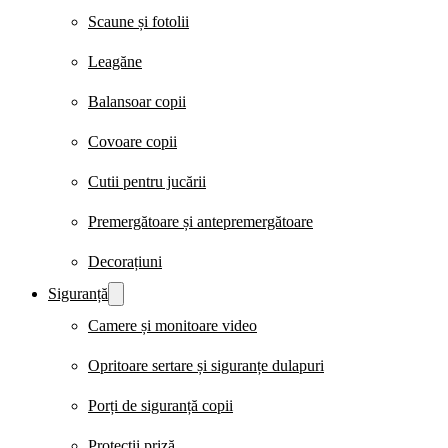
Scaune și fotolii
Leagăne
Balansoar copii
Covoare copii
Cutii pentru jucării
Premergătoare și antepremergătoare
Decorațiuni
Siguranță
Camere și monitoare video
Opritoare sertare și siguranțe dulapuri
Porți de siguranță copii
Protecții priză