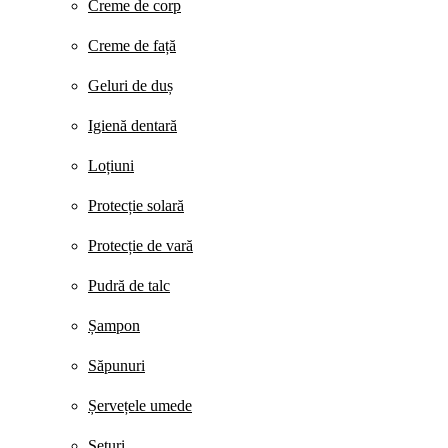
Creme de corp
Creme de față
Geluri de duș
Igienă dentară
Loțiuni
Protecție solară
Protecție de vară
Pudră de talc
Șampon
Săpunuri
Șervețele umede
Seturi