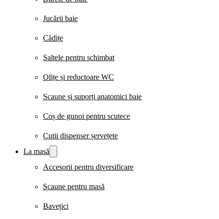
Jucării baie
Cădițe
Saltele pentru schimbat
Olițe și reductoare WC
Scaune și suporți anatomici baie
Coș de gunoi pentru scutece
Cutii dispenser șervețete
La masă
Accesorii pentru diversificare
Scaune pentru masă
Bavețici