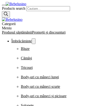
Products search
Categorii
Meniu
Produsul săptămănii
Promoții și discounturi
Îmbrăcăminte
Bluze
Cămăși
Tricouri
Body-uri cu mâneci lungi
Body-uri cu mâneci scurte
Body-uri cu mâneci și picioare
Salopete