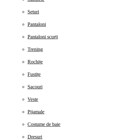
Seturi
Pantaloni
Pantaloni scurți
Trening
Rochițe
Fustițe
Sacouri
Veste
Pijamale
Costume de baie
Dresuri