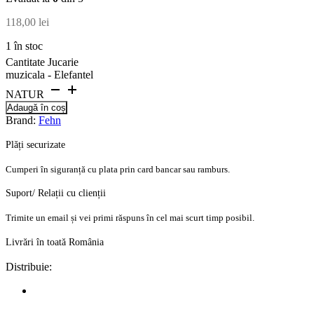
118,00
lei
1 în stoc
Cantitate Jucarie
muzicala - Elefantel
NATUR
Adaugă în coș
Brand:
Fehn
Plăți securizate
Cumperi în siguranță cu plata prin card bancar sau ramburs.
Suport/ Relații cu clienții
Trimite un email și vei primi răspuns în cel mai scurt timp posibil.
Livrări în toată România
Distribuie: