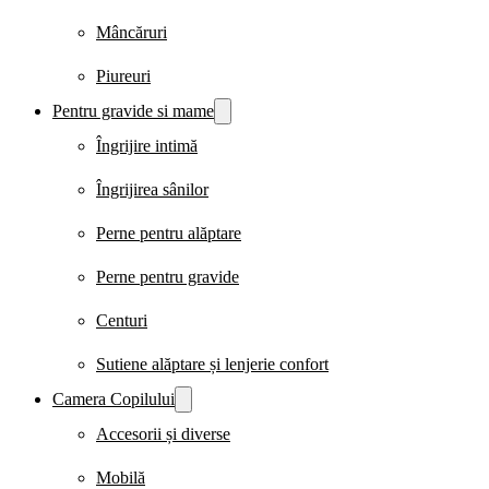
Mâncăruri
Piureuri
Pentru gravide si mame
Îngrijire intimă
Îngrijirea sânilor
Perne pentru alăptare
Perne pentru gravide
Centuri
Sutiene alăptare și lenjerie confort
Camera Copilului
Accesorii și diverse
Mobilă