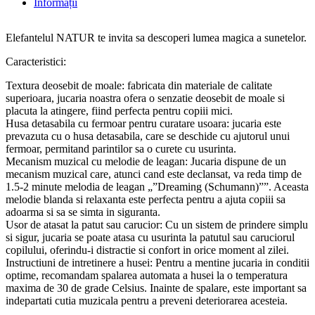
Informații
Elefantelul NATUR te invita sa descoperi lumea magica a sunetelor.
Caracteristici:
Textura deosebit de moale: fabricata din materiale de calitate
superioara, jucaria noastra ofera o senzatie deosebit de moale si
placuta la atingere, fiind perfecta pentru copiii mici.
Husa detasabila cu fermoar pentru curatare usoara: jucaria este
prevazuta cu o husa detasabila, care se deschide cu ajutorul unui
fermoar, permitand parintilor sa o curete cu usurinta.
Mecanism muzical cu melodie de leagan: Jucaria dispune de un
mecanism muzical care, atunci cand este declansat, va reda timp de
1.5-2 minute melodia de leagan „”Dreaming (Schumann)””. Aceasta
melodie blanda si relaxanta este perfecta pentru a ajuta copiii sa
adoarma si sa se simta in siguranta.
Usor de atasat la patut sau carucior: Cu un sistem de prindere simplu
si sigur, jucaria se poate atasa cu usurinta la patutul sau caruciorul
copilului, oferindu-i distractie si confort in orice moment al zilei.
Instructiuni de intretinere a husei: Pentru a mentine jucaria in conditii
optime, recomandam spalarea automata a husei la o temperatura
maxima de 30 de grade Celsius. Inainte de spalare, este important sa
indepartati cutia muzicala pentru a preveni deteriorarea acesteia.