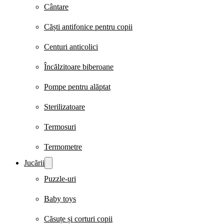
Cântare
Căști antifonice pentru copii
Centuri anticolici
Încălzitoare biberoane
Pompe pentru alăptat
Sterilizatoare
Termosuri
Termometre
Jucării
Puzzle-uri
Baby toys
Căsuțe și corturi copii