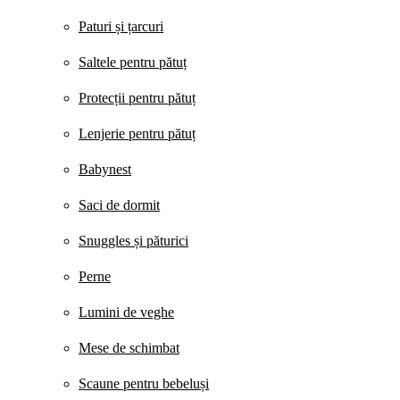
Paturi și țarcuri
Saltele pentru pătuț
Protecții pentru pătuț
Lenjerie pentru pătuț
Babynest
Saci de dormit
Snuggles și păturici
Perne
Lumini de veghe
Mese de schimbat
Scaune pentru bebeluși