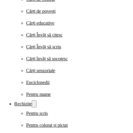
Cărți de povești
Cărți educative
Cărți Învăț să citesc
Cărți Învăț să scriu
Cărți învăț să socotesc
Cărți senzoriale
Enciclopedii
Pentru mame
Rechizite
Pentru scris
Pentru colorat și pictat