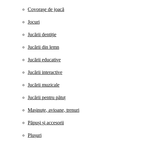
Covorașe de joacă
Jocuri
Jucării dentiție
Jucării din lemn
Jucării educative
Jucării interactive
Jucării muzicale
Jucării pentru pătuț
Mașinuțe, avioane, trenuri
Păpuși și accesorii
Plușuri