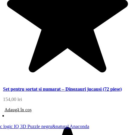
Set pentru sortat si numarat – Dinozauri jucausi (72 piese)
154,00
lei
Adaugă în coș