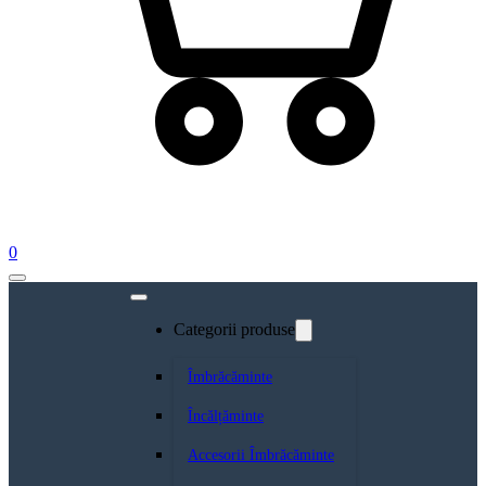
0
Categorii produse
Îmbrăcăminte
Încălțăminte
Accesorii Îmbrăcăminte