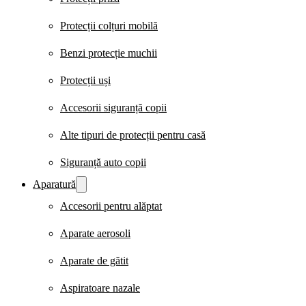
Protecții colțuri mobilă
Benzi protecție muchii
Protecții uși
Accesorii siguranță copii
Alte tipuri de protecții pentru casă
Siguranță auto copii
Aparatură
Accesorii pentru alăptat
Aparate aerosoli
Aparate de gătit
Aspiratoare nazale