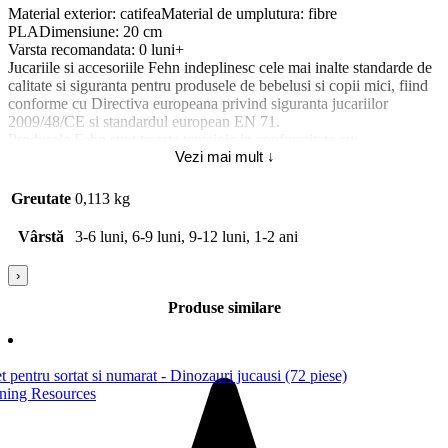
Material exterior: catifeaMaterial de umplutura: fibre
PLADimensiune: 20 cm
Varsta recomandata: 0 luni+
Jucariile si accesoriile Fehn indeplinesc cele mai inalte standarde de
calitate si siguranta pentru produsele de bebelusi si copii mici, fiind
conforme cu Directiva europeana privind siguranta jucariilor
2009/48/CE si standardul european EN 71.
Produsele Fehn sunt testate temeinic in conformitate cu:
Vezi mai mult ↓
EN 71-1 (Proprietati mecanice si fizice)
EN 71-2 (Inflamabilitate)
Greutate
0,113 kg
EN 71-3 (Migrarea anumitor elemente)
EN 71-9:2005 (Compusi chimici organici).
Vârstă
3-6 luni, 6-9 luni, 9-12 luni, 1-2 ani
Atentie! Nu lasati ambalajele jucariilor/produselor la indemana
›
copiilor. Indepartati orice ambalaj al jucariei/produsului inainte de a
da jucaria/produsul copilului. Va rugam sa supravegheati copilul in
Produse similare
timp ce se joaca/foloseste acest produs. Pastrati instructiunile si
etichetele pentru referinte viitoare. Pastrati jucaria/produsul departe
de foc, feriti jucaria/produsul de temperaturi ridicate si umiditate.
Tip produs: [5704]: Jucarie muzicala; Pentru | 9084: Fete;