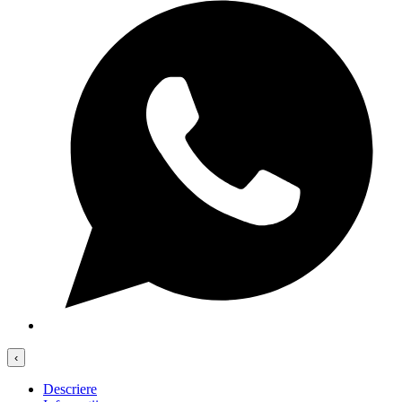
‹
Descriere