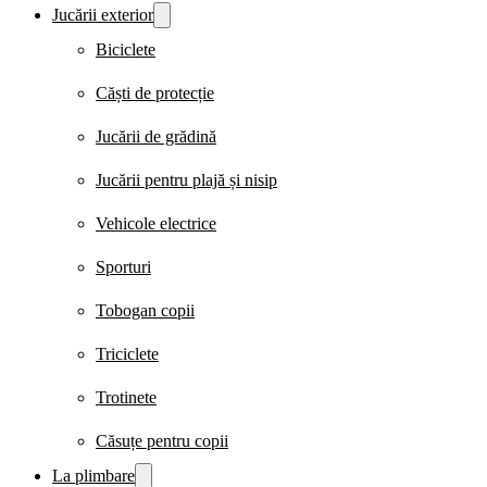
Jucării exterior
Biciclete
Căști de protecție
Jucării de grădină
Jucării pentru plajă și nisip
Vehicole electrice
Sporturi
Tobogan copii
Triciclete
Trotinete
Căsuțe pentru copii
La plimbare