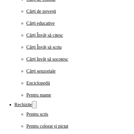
Cărți de povești
Cărți educative
Cărți Învăț să citesc
Cărți Învăț să scriu
Cărți învăț să socotesc
Cărți senzoriale
Enciclopedii
Pentru mame
Rechizite
Pentru scris
Pentru colorat și pictat