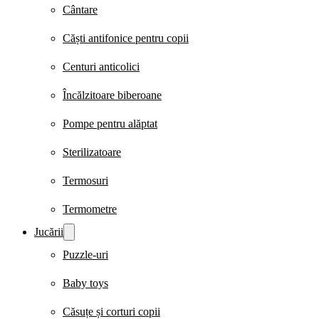
Cântare
Căști antifonice pentru copii
Centuri anticolici
Încălzitoare biberoane
Pompe pentru alăptat
Sterilizatoare
Termosuri
Termometre
Jucării
Puzzle-uri
Baby toys
Căsuțe și corturi copii