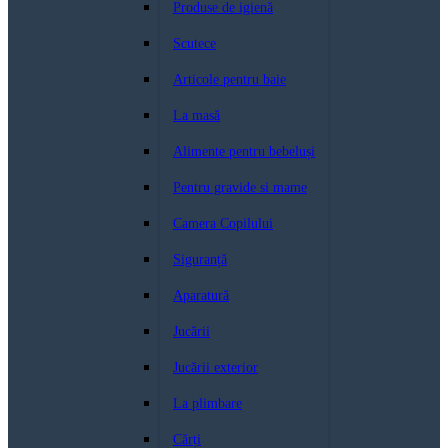
Produse de igienă
Scutece
Articole pentru baie
La masă
Alimente pentru bebeluși
Pentru gravide si mame
Camera Copilului
Siguranță
Aparatură
Jucării
Jucării exterior
La plimbare
Cărți