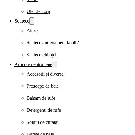
Ulei de corp
Scutece
Aleze
Scutece antrenament la oliță
Scutece chiloțel
Articole pentru baie
Accesorii și diverse
Prosoape de baie
Balsam de rufe
Detergenți de rufe
Soluții de curățat
Burete de baie