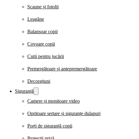
Scaune și fotolii
Leagăne
Balansoar copii
Covoare copii
Cutii pentru jucării
Premergătoare și antepremergătoare
Decorațiuni
Siguranță
Camere și monitoare video
Opritoare sertare și siguranțe dulapuri
Porți de siguranță copii
Protecții priză