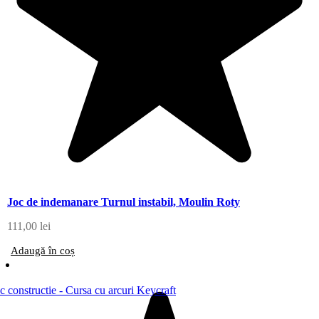
Joc de indemanare Turnul instabil, Moulin Roty
111,00
lei
Adaugă în coș