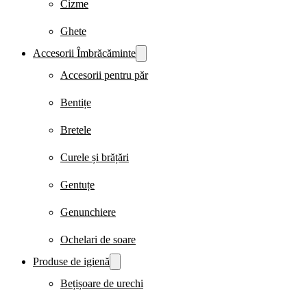
Cizme
Ghete
Accesorii Îmbrăcăminte
Accesorii pentru păr
Bentițe
Bretele
Curele și brățări
Gentuțe
Genunchiere
Ochelari de soare
Produse de igienă
Bețișoare de urechi