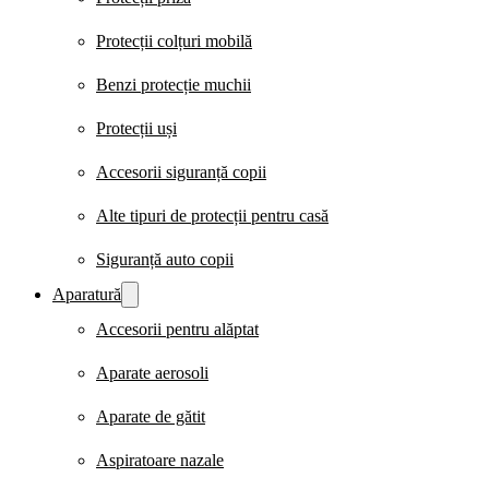
Protecții colțuri mobilă
Benzi protecție muchii
Protecții uși
Accesorii siguranță copii
Alte tipuri de protecții pentru casă
Siguranță auto copii
Aparatură
Accesorii pentru alăptat
Aparate aerosoli
Aparate de gătit
Aspiratoare nazale