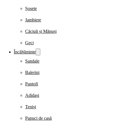
Șosete
Jambiere
Căciuli și Mănuși
Geci
Încălțăminte
Sandale
Balerini
Pantofi
Adidași
Teniși
Papuci de casă