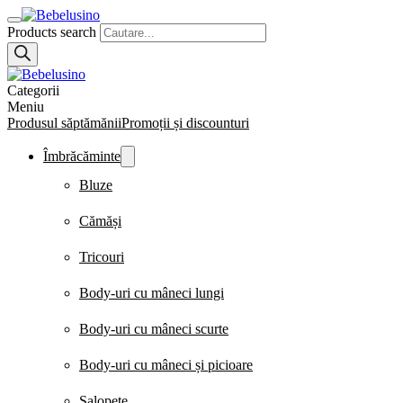
Products search
Categorii
Meniu
Produsul săptămănii
Promoții și discounturi
Îmbrăcăminte
Bluze
Cămăși
Tricouri
Body-uri cu mâneci lungi
Body-uri cu mâneci scurte
Body-uri cu mâneci și picioare
Salopete