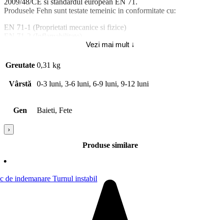
2009/48/CE si standardul european EN 71.
Produsele Fehn sunt testate temeinic in conformitate cu:
EN 71-1 (Proprietati mecanice si fizice)
EN 71-2 (Inflamabilitate)
Vezi mai mult ↓
EN 71-3 (Migrarea anumitor elemente)
EN 71-9:2005 (Compusi chimici organici).
Greutate
0,31 kg
Atentie! Nu lasati ambalajele jucariilor/produselor la indemana
copiilor. Indepartati orice ambalaj al jucariei/produsului inainte de a
Vârstă
0-3 luni, 3-6 luni, 6-9 luni, 9-12 luni
da jucaria/produsul copilului. Va rugam sa supravegheati copilul in
timp ce se joaca/foloseste acest produs. Pastrati instructiunile si
etichetele pentru referinte viitoare. Pastrati jucaria/produsul departe
Gen
Baieti, Fete
de foc, feriti jucaria/produsul de temperaturi ridicate si umiditate.
›
Produse similare