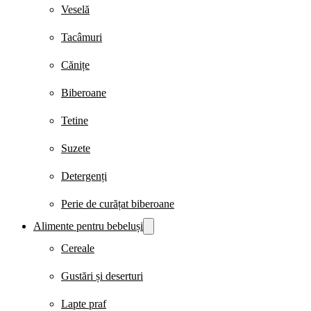
Veselă
Tacâmuri
Cănițe
Biberoane
Tetine
Suzete
Detergenți
Perie de curățat biberoane
Alimente pentru bebeluși
Cereale
Gustări și deserturi
Lapte praf