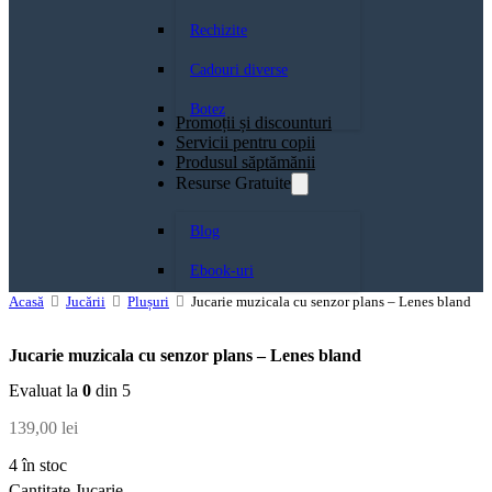
Rechizite
Cadouri diverse
Botez
Promoții și discounturi
Servicii pentru copii
Produsul săptămănii
Resurse Gratuite
Blog
Ebook-uri
Acasă
Jucării
Plușuri
Jucarie muzicala cu senzor plans – Lenes bland
Jucarie muzicala cu senzor plans – Lenes bland
Evaluat la
0
din 5
139,00
lei
4 în stoc
Cantitate Jucarie