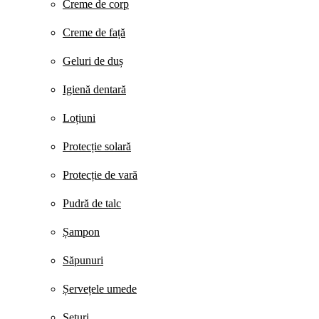
Creme de corp
Creme de față
Geluri de duș
Igienă dentară
Loțiuni
Protecție solară
Protecție de vară
Pudră de talc
Șampon
Săpunuri
Șervețele umede
Seturi