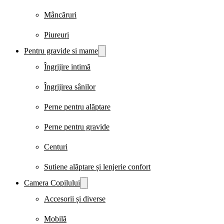
Mâncăruri
Piureuri
Pentru gravide si mame
Îngrijire intimă
Îngrijirea sânilor
Perne pentru alăptare
Perne pentru gravide
Centuri
Sutiene alăptare și lenjerie confort
Camera Copilului
Accesorii și diverse
Mobilă