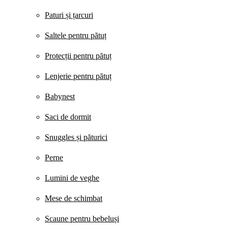
Paturi și țarcuri
Saltele pentru pătuț
Protecții pentru pătuț
Lenjerie pentru pătuț
Babynest
Saci de dormit
Snuggles și păturici
Perne
Lumini de veghe
Mese de schimbat
Scaune pentru bebeluși