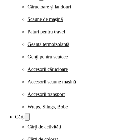
Cărucioare și landouri
Scaune de mașină
Paturi pentru travel
Geantă termoizolantă
Genți pentru scutece
Accesorii cărucioare
Accesorii scaune mașină
Accesorii transport
Wraps, Slings, Bobe
Cărți
Cărți de activități
Cărți de colorat