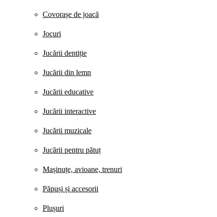
Covorașe de joacă
Jocuri
Jucării dentiție
Jucării din lemn
Jucării educative
Jucării interactive
Jucării muzicale
Jucării pentru pătuț
Mașinuțe, avioane, trenuri
Păpuși și accesorii
Plușuri