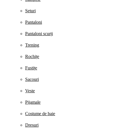
Seturi
Pantaloni
Pantaloni scurți
Trening
Rochițe
Fustițe
Sacouri
Veste
Pijamale
Costume de baie
Dresuri