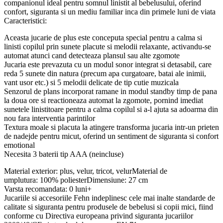
companionul ideal pentru somnul linistit al bebelusului, oferind
confort, siguranta si un mediu familiar inca din primele luni de viata
Caracteristici:
Aceasta jucarie de plus este conceputa special pentru a calma si
linisti copilul prin sunete placute si melodii relaxante, activandu-se
automat atunci cand detecteaza plansul sau alte zgomote
Jucaria este prevazuta cu un modul sonor integrat si detasabil, care
reda 5 sunete din natura (precum apa curgatoare, batai ale inimii,
vant usor etc.) si 5 melodii delicate de tip cutie muzicala
Senzorul de plans incorporat ramane in modul standby timp de pana
la doua ore si reactioneaza automat la zgomote, pornind imediat
sunetele linistitoare pentru a calma copilul si a-l ajuta sa adoarma din
nou fara interventia parintilor
Textura moale si placuta la atingere transforma jucaria intr-un prieten
de nadejde pentru micut, oferind un sentiment de siguranta si confort
emotional
Necesita 3 baterii tip AAA (neincluse)
Material exterior: plus, velur, tricot, velurMaterial de
umplutura: 100% poliesterDimensiune: 27 cm
Varsta recomandata: 0 luni+
Jucariile si accesoriile Fehn indeplinesc cele mai inalte standarde de
calitate si siguranta pentru produsele de bebelusi si copii mici, fiind
conforme cu Directiva europeana privind siguranta jucariilor