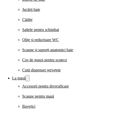
Jucării baie
Cădițe
Saltele pentru schimbat
Olițe și reductoare WC
Scaune și suporți anatomici baie
Coș de gunoi pentru scutece
Cutii dispenser șervețete
La masă
Accesorii pentru diversificare
Scaune pentru masă
Bavețici