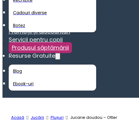
Rechizite
Cadouri diverse
Botez
Promoții și discounturi
Servicii pentru copii
Produsul săptămănii
Resurse Gratuite
Blog
Ebook-uri
Acasă
Jucării
Plușuri
Jucarie doudou – Otter