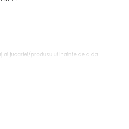
j al jucariei/produsului inainte de a da
produs. Pastrati instructiunile si etichetele
peraturi ridicate si umiditate. Jucaria/produsul