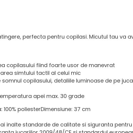
atingere, perfecta pentru copilasi. Micutul tau va a
ea copilasului fiind foarte usor de manevrat
tarea simtului tactil al celui mic
 somnul copilasului, detaliile luminoase de pe juca
, temperatura apei max. 30 grade
ra: 100% poliesterDimensiune: 37 cm
ai inalte standarde de calitate si siguranta pentru 
anta jucariilor 2009/48/CE si standardul european