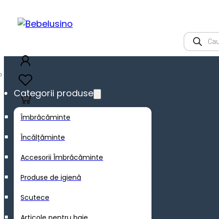
Product
search
Categorii produse
0
Îmbrăcăminte
Încălțăminte
Accesorii Îmbrăcăminte
Produse de igienă
Scutece
Articole pentru baie