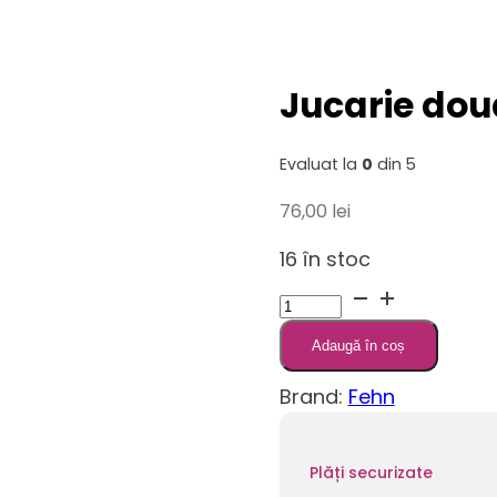
Jucarie dou
Evaluat la
0
din 5
76,00
lei
16 în stoc
Cantitate
Jucarie
Adaugă în coș
doudou
-
Brand:
Fehn
Otter
Plăți securizate