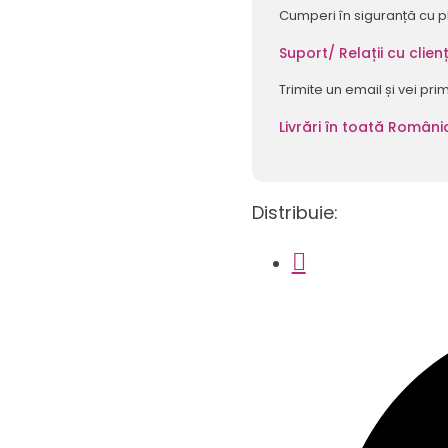
Cumperi în siguranță cu p
Suport/ Relații cu clienț
Trimite un email și vei pri
Livrări în toată Români
Distribuie: