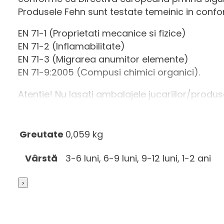
Produsele Fehn sunt testate temeinic in confo
EN 71-1 (Proprietati mecanice si fizice)
EN 71-2 (Inflamabilitate)
EN 71-3 (Migrarea anumitor elemente)
EN 71-9:2005 (Compusi chimici organici).
Atentie! Nu lasati ambalajele jucariilor/produs
jucaria/produsul copilului. Va rugam sa suprave
pentru referinte viitoare. Pastrati jucaria/pro
se poate curata cu o carpa usor umeda. Sterge
Greutate
0,059 kg
3-6 luni, 6-9 luni, 9-12 luni, 1-2 ani
Vârstă
Tip produs: [5704]: Jucarie; Pentru | 9084: Baiet
›