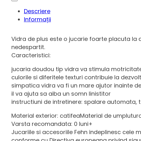
Descriere
Informații
Vidra de plus este o jucarie foarte placuta la 
nedespartit.
Caracteristici:
jucaria doudou tip vidra va stimula motricitat
culorile si diferitele texturi contribuie la dezvol
simpatica vidra va fi un mare ajutor inainte de
il va ajuta sa aiba un somn linistitor
instructiuni de intretinere: spalare automata
Material exterior: catifeaMaterial de umplutu
Varsta recomandata: 0 luni+
Jucariile si accesoriile Fehn indeplinesc cele m
conforme cu Directiva europeana privind sigur