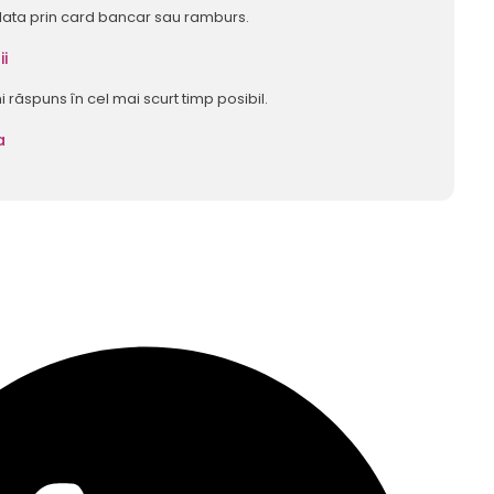
lata prin card bancar sau ramburs.
ii
mi răspuns în cel mai scurt timp posibil.
a