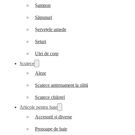
Șampon
Săpunuri
Șervețele umede
Seturi
Ulei de corp
Scutece
Aleze
Scutece antrenament la oliță
Scutece chiloțel
Articole pentru baie
Accesorii și diverse
Prosoape de baie