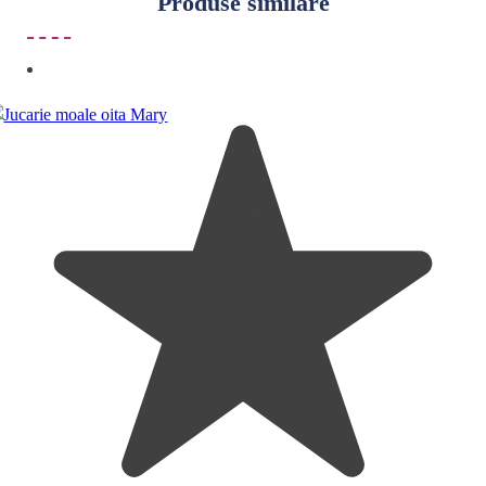
Produse similare
indemana copiilor. Indepartati orice ambalaj al
jucariei/produsului inainte de a da jucaria/produsul
copilului. Va rugam sa supravegheati copilul in timp ce se
joaca/foloseste acest produs. Pastrati instructiunile si
etichetele pentru referinte viitoare. Pastrati
jucaria/produsul departe de foc, feriti jucaria/produsul de
temperaturi ridicate si umiditate.
Tip produs: [5704]: Jucarie interactiva bebelusi; Pentru |
9084: Fete;