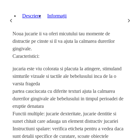
Descriere
Informații
‹
›
Noua jucarie ii va oferi micutului tau momente de
distractie pe cinste si il va ajuta la calmarea durerilor
gingivale.
Caracteristici:
jucaria este viu colorata si placuta la atingere, stimuland
simturile vizuale si tactile ale bebelusului inca de la o
varsta frageda
partea cauciucata cu diferite texturi ajuta la calmarea
durerilor gingivale ale bebelusului in timpul perioadei de
eruptie denatara
Functii multiple: jucarie dexteritate, jucarie dentitie si
sunet chitait care adauga un element distractiv jucariei
Instructiuni spalare: verifica eticheta pentru a vedea daca
sunt detalii specifice de curatare, scoate obiectele