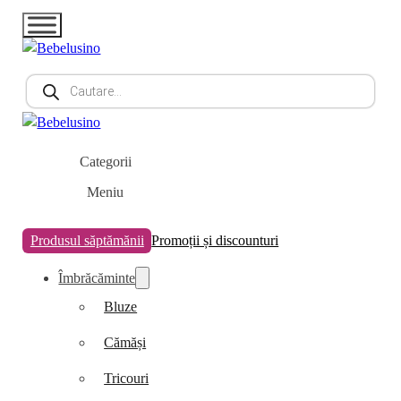
Products
search
Categorii
Meniu
Produsul săptămănii
Promoții și discounturi
Îmbrăcăminte
Bluze
Cămăși
Tricouri