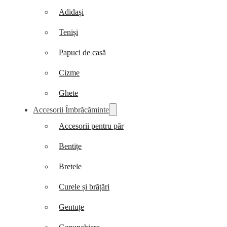
Adidași
Teniși
Papuci de casă
Cizme
Ghete
Accesorii Îmbrăcăminte
Accesorii pentru păr
Bentițe
Bretele
Curele și brățări
Gentuțe