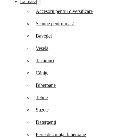
La masă
Accesorii pentru diversificare
Scaune pentru masă
Bavețici
Veselă
Tacâmuri
Cănițe
Biberoane
Tetine
Suzete
Detergenți
Perie de curățat biberoane