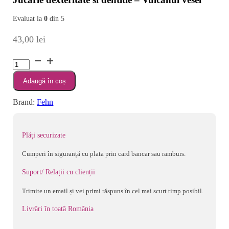
Evaluat la
0
din 5
43,00
lei
Cantitate
Jucarie
Adaugă în coș
dexteritate
si
Brand:
Fehn
dentitie
-
Vulcanul
Plăți securizate
vesel
Cumperi în siguranță cu plata prin card bancar sau ramburs.
Suport/ Relații cu clienții
Trimite un email și vei primi răspuns în cel mai scurt timp posibil.
Livrări în toată România