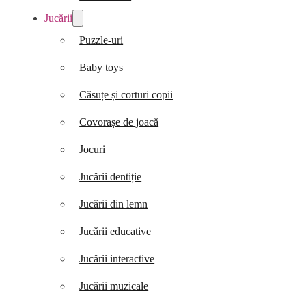
Jucării
Puzzle-uri
Baby toys
Căsuțe și corturi copii
Covorașe de joacă
Jocuri
Jucării dentiție
Jucării din lemn
Jucării educative
Jucării interactive
Jucării muzicale