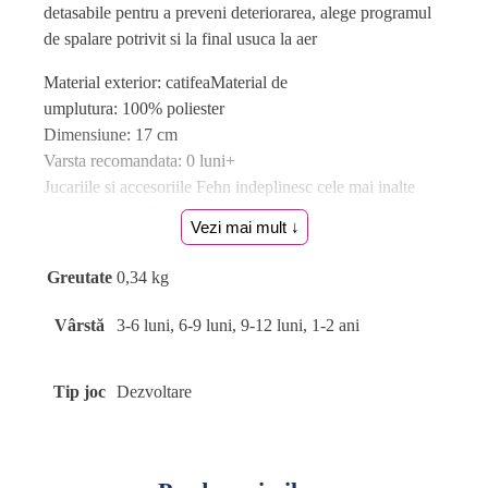
detasabile pentru a preveni deteriorarea, alege programul
de spalare potrivit si la final usuca la aer
Material exterior: catifeaMaterial de
umplutura: 100% poliester
Dimensiune: 17 cm
Varsta recomandata: 0 luni+
Jucariile si accesoriile Fehn indeplinesc cele mai inalte
standarde de calitate si siguranta pentru produsele de
Vezi mai mult ↓
bebelusi si copii mici, fiind conforme cu Directiva
europeana privind siguranta jucariilor 2009/48/CE si
Greutate
0,34 kg
standardul european EN 71.
Produsele Fehn sunt testate temeinic in conformitate cu:
Vârstă
3-6 luni, 6-9 luni, 9-12 luni, 1-2 ani
EN 71-1 (Proprietati mecanice si fizice)
EN 71-2 (Inflamabilitate)
Tip joc
Dezvoltare
EN 71-3 (Migrarea anumitor elemente)
EN 71-9:2005 (Compusi chimici organici).
Atentie! Nu lasati ambalajele jucariilor/produselor la