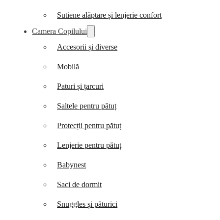
Sutiene alăptare și lenjerie confort
Camera Copilului
Accesorii și diverse
Mobilă
Paturi și țarcuri
Saltele pentru pătuț
Protecții pentru pătuț
Lenjerie pentru pătuț
Babynest
Saci de dormit
Snuggles și păturici