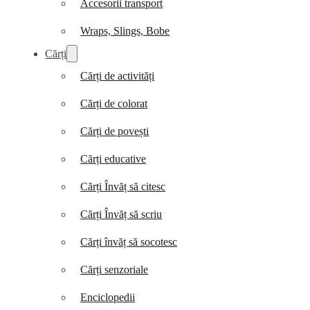
Accesorii transport
Wraps, Slings, Bobe
Cărți
Cărți de activități
Cărți de colorat
Cărți de povești
Cărți educative
Cărți Învăț să citesc
Cărți Învăț să scriu
Cărți învăț să socotesc
Cărți senzoriale
Enciclopedii