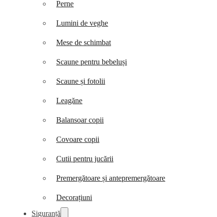
Perne
Lumini de veghe
Mese de schimbat
Scaune pentru bebeluși
Scaune și fotolii
Leagăne
Balansoar copii
Covoare copii
Cutii pentru jucării
Premergătoare și antepremergătoare
Decorațiuni
Siguranță