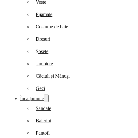
Veste
Pijamale
Costume de baie
Dresuri
Șosete
Jambiere
Căciuli și Mănuși
Geci
Încălțăminte
Sandale
Balerini
Pantofi