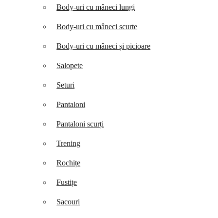
Body-uri cu mâneci lungi
Body-uri cu mâneci scurte
Body-uri cu mâneci și picioare
Salopete
Seturi
Pantaloni
Pantaloni scurți
Trening
Rochițe
Fustițe
Sacouri