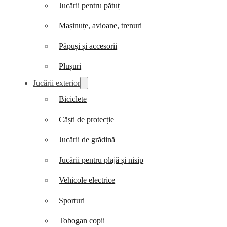
Jucării pentru pătuț
Mașinuțe, avioane, trenuri
Păpuși și accesorii
Plușuri
Jucării exterior
Biciclete
Căști de protecție
Jucării de grădină
Jucării pentru plajă și nisip
Vehicole electrice
Sporturi
Tobogan copii