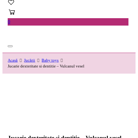
0
Acasă
Jucării
Baby toys
Jucarie dexteritate si dentitie – Vulcanul vesel
Jucarie dexteritate si dentitie – Vulcanul vesel