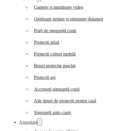
Camere și monitoare video
Opritoare sertare și siguranțe dulapuri
Porți de siguranță copii
Protecții priză
Protecții colțuri mobilă
Benzi protecție muchii
Protecții uși
Accesorii siguranță copii
Alte tipuri de protecții pentru casă
Siguranță auto copii
Aparatură