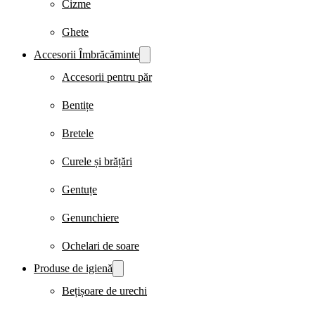
Cizme
Ghete
Accesorii Îmbrăcăminte
Accesorii pentru păr
Bentițe
Bretele
Curele și brățări
Gentuțe
Genunchiere
Ochelari de soare
Produse de igienă
Bețișoare de urechi