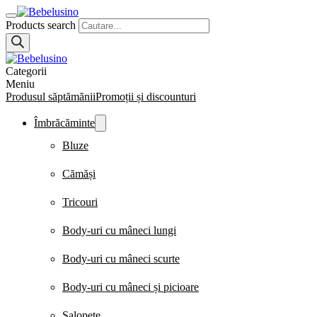
Products search
Categorii
Meniu
Produsul săptămănii
Promoții și discounturi
Îmbrăcăminte
Bluze
Cămăși
Tricouri
Body-uri cu mâneci lungi
Body-uri cu mâneci scurte
Body-uri cu mâneci și picioare
Salopete