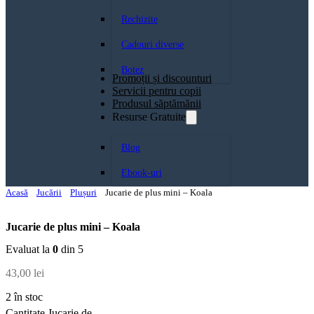
Rechizite
Cadouri diverse
Botez
Promoții și discounturi
Servicii pentru copii
Produsul săptămănii
Resurse Gratuite
Blog
Ebook-uri
Acasă
Jucării
Plușuri
Jucarie de plus mini – Koala
Jucarie de plus mini – Koala
Evaluat la
0
din 5
43,00
lei
2 în stoc
Cantitate Jucarie de