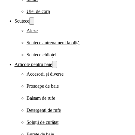
Ulei de corp
Scutece
Aleze
Scutece antrenament la oliță
Scutece chiloțel
Articole pentru baie
Accesorii și diverse
Prosoape de baie
Balsam de rufe
Detergenți de rufe
Soluții de curățat
Burete de baie