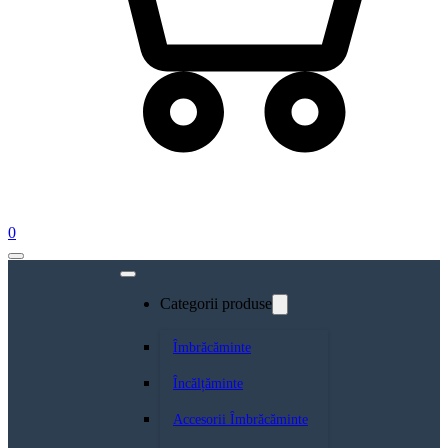
0
Categorii produse
Îmbrăcăminte
Încălțăminte
Accesorii Îmbrăcăminte