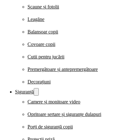
Scaune și fotolii
Leagăne
Balansoar copii
Covoare copii
Cutii pentru jucării
Premergătoare și antepremergătoare
Decorațiuni
Siguranță
Camere și monitoare video
Opritoare sertare și siguranțe dulapuri
Porți de siguranță copii
Protecții priză