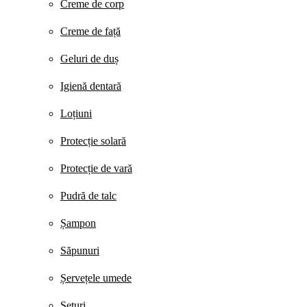
Creme de corp
Creme de față
Geluri de duș
Igienă dentară
Loțiuni
Protecție solară
Protecție de vară
Pudră de talc
Șampon
Săpunuri
Șervețele umede
Seturi