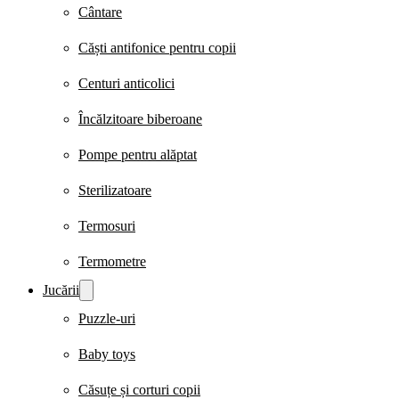
Cântare
Căști antifonice pentru copii
Centuri anticolici
Încălzitoare biberoane
Pompe pentru alăptat
Sterilizatoare
Termosuri
Termometre
Jucării
Puzzle-uri
Baby toys
Căsuțe și corturi copii