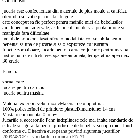
Caracteristici:
jucaria este confectionata din materiale de plus moale si catifelat,
oferind o senzatie placuta la atingere
este conceput sa fie perfect pentru mainile mici ale bebelusilor
are dimensiuni adecvate, astfel incat micutii sa-l poata prinde si
manipula fara dificultate
inelul de prindere atasat ofera o modalitate convenabila pentru
bebelusi sa tina de jucarie si sa o exploreze cu usurinta
functii: zornaitoare, jucarie pentru carucior, jucarie pentru masina
instructiuni de intretinere: spalare automata, temperatura apei max.
30 grade
Functii:
zornaitoare
jucarie pentru carucior
jucarie pentru masina
Material exterior: velur moaleMaterial de umplutura:
100% poliesterInel de prindere: plasticDimensiune: 14 cm
Varsta recomandata: 0 luni+
Jucariile si accesoriile Fehn indeplinesc cele mai inalte standarde de
calitate si siguranta pentru produsele de bebelusi si copii mici, fiind
conforme cu Directiva europeana privind siguranta jucariilor
2009/48/CE si standardul european EN 71.