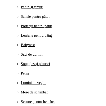
Paturi și țarcuri
Saltele pentru pătuț
Protecții pentru pătuț
Lenjerie pentru pătuț
Babynest
Saci de dormit
Snuggles și păturici
Perne
Lumini de veghe
Mese de schimbat
Scaune pentru bebeluși