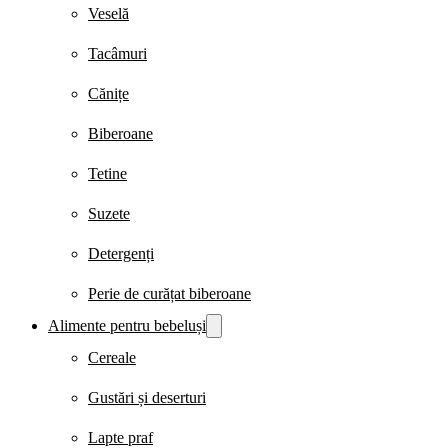
Veselă
Tacâmuri
Cănițe
Biberoane
Tetine
Suzete
Detergenți
Perie de curățat biberoane
Alimente pentru bebeluși
Cereale
Gustări și deserturi
Lapte praf