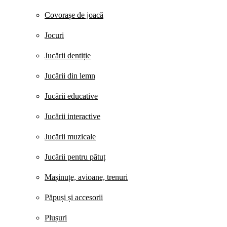
Covorașe de joacă
Jocuri
Jucării dentiție
Jucării din lemn
Jucării educative
Jucării interactive
Jucării muzicale
Jucării pentru pătuț
Mașinuțe, avioane, trenuri
Păpuși și accesorii
Plușuri