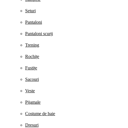
Seturi
Pantaloni
Pantaloni scurți
Trening
Rochițe
Fustițe
Sacouri
Veste
Pijamale
Costume de baie
Dresuri