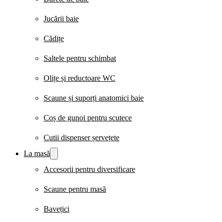
Jucării baie
Cădițe
Saltele pentru schimbat
Olițe și reductoare WC
Scaune și suporți anatomici baie
Coș de gunoi pentru scutece
Cutii dispenser șervețete
La masă
Accesorii pentru diversificare
Scaune pentru masă
Bavețici