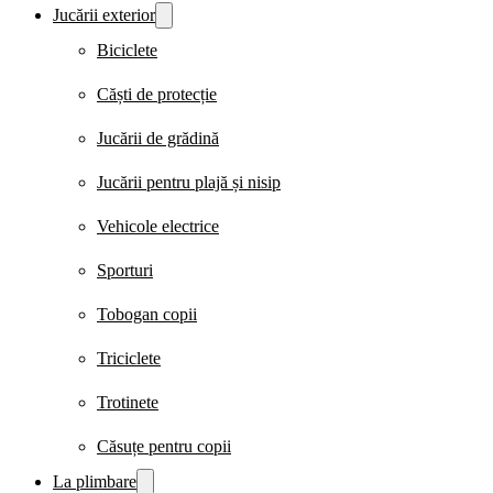
Jucării exterior
Biciclete
Căști de protecție
Jucării de grădină
Jucării pentru plajă și nisip
Vehicole electrice
Sporturi
Tobogan copii
Triciclete
Trotinete
Căsuțe pentru copii
La plimbare