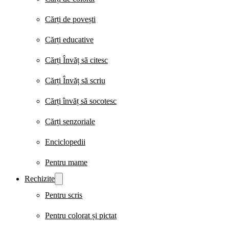
Cărți de povești
Cărți educative
Cărți Învăț să citesc
Cărți Învăț să scriu
Cărți învăț să socotesc
Cărți senzoriale
Enciclopedii
Pentru mame
Rechizite
Pentru scris
Pentru colorat și pictat