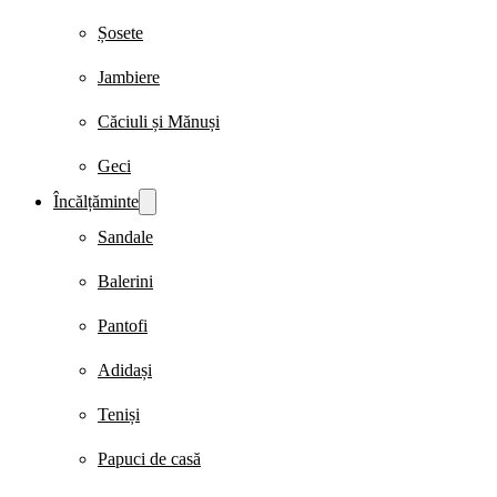
Șosete
Jambiere
Căciuli și Mănuși
Geci
Încălțăminte
Sandale
Balerini
Pantofi
Adidași
Teniși
Papuci de casă