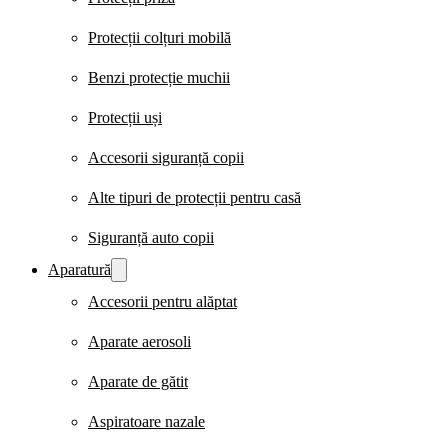
Protecții colțuri mobilă
Benzi protecție muchii
Protecții uși
Accesorii siguranță copii
Alte tipuri de protecții pentru casă
Siguranță auto copii
Aparatură
Accesorii pentru alăptat
Aparate aerosoli
Aparate de gătit
Aspiratoare nazale