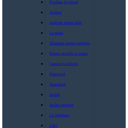
Produse de igienă
Scutece
Articole pentru baie
La masă
Alimente pentru bebeluși
Pentru gravide si mame
Camera Copilului
Siguranță
Aparatură
Jucării
Jucării exterior
La plimbare
Cărți