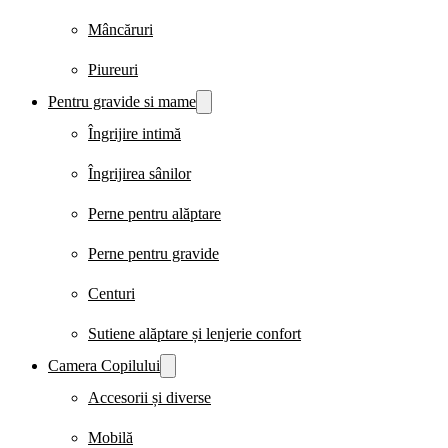
Mâncăruri
Piureuri
Pentru gravide si mame
Îngrijire intimă
Îngrijirea sânilor
Perne pentru alăptare
Perne pentru gravide
Centuri
Sutiene alăptare și lenjerie confort
Camera Copilului
Accesorii și diverse
Mobilă