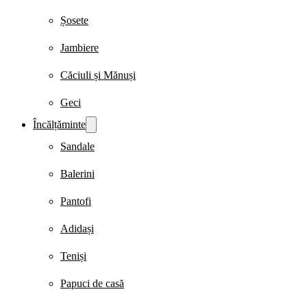
Șosete
Jambiere
Căciuli și Mănuși
Geci
Încălțăminte
Sandale
Balerini
Pantofi
Adidași
Teniși
Papuci de casă