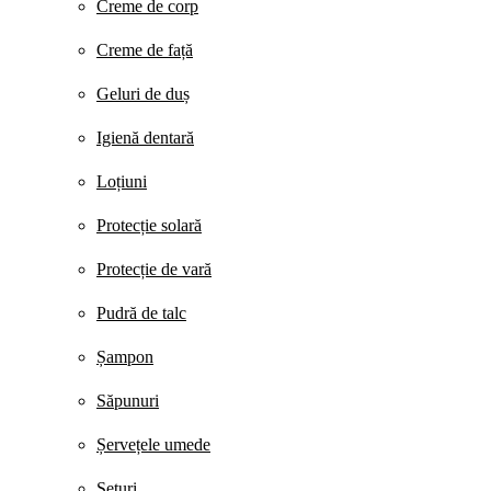
Creme de corp
Creme de față
Geluri de duș
Igienă dentară
Loțiuni
Protecție solară
Protecție de vară
Pudră de talc
Șampon
Săpunuri
Șervețele umede
Seturi