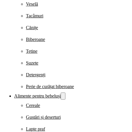
Veselă
Tacâmuri
Cănițe
Biberoane
Tetine
Suzete
Detergenți
Perie de curățat biberoane
Alimente pentru bebeluși
Cereale
Gustări și deserturi
Lapte praf