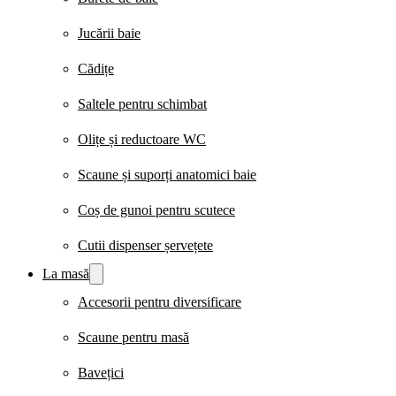
Jucării baie
Cădițe
Saltele pentru schimbat
Olițe și reductoare WC
Scaune și suporți anatomici baie
Coș de gunoi pentru scutece
Cutii dispenser șervețete
La masă
Accesorii pentru diversificare
Scaune pentru masă
Bavețici