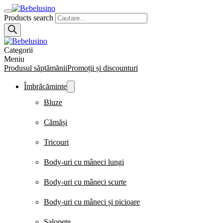
Products search
Categorii
Meniu
Produsul săptămănii
Promoții și discounturi
Îmbrăcăminte
Bluze
Cămăși
Tricouri
Body-uri cu mâneci lungi
Body-uri cu mâneci scurte
Body-uri cu mâneci și picioare
Salopete