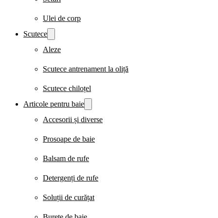
Ulei de corp
Scutece
Aleze
Scutece antrenament la oliță
Scutece chiloțel
Articole pentru baie
Accesorii și diverse
Prosoape de baie
Balsam de rufe
Detergenți de rufe
Soluții de curățat
Burete de baie