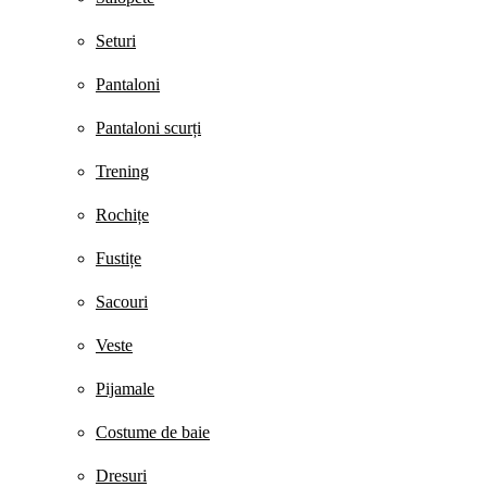
Seturi
Pantaloni
Pantaloni scurți
Trening
Rochițe
Fustițe
Sacouri
Veste
Pijamale
Costume de baie
Dresuri