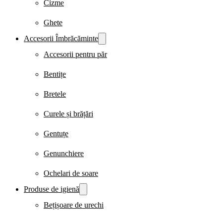
Cizme
Ghete
Accesorii Îmbrăcăminte
Accesorii pentru păr
Bentițe
Bretele
Curele și brățări
Gentuțe
Genunchiere
Ochelari de soare
Produse de igienă
Bețișoare de urechi