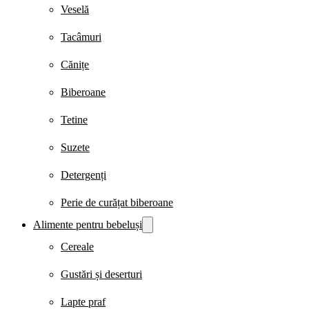
Veselă
Tacâmuri
Cănițe
Biberoane
Tetine
Suzete
Detergenți
Perie de curățat biberoane
Alimente pentru bebeluși
Cereale
Gustări și deserturi
Lapte praf