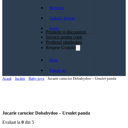
Rechizite
Cadouri diverse
Botez
Promoții și discounturi
Servicii pentru copii
Produsul săptămănii
Resurse Gratuite
Blog
Ebook-uri
Acasă
Jucării
Baby toys
Jucarie carucior Dobabydoo – Ursulet panda
Jucarie carucior Dobabydoo – Ursulet panda
Evaluat la
0
din 5