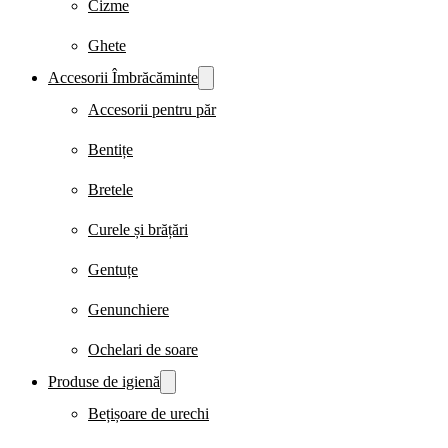
Cizme
Ghete
Accesorii Îmbrăcăminte
Accesorii pentru păr
Bentițe
Bretele
Curele și brățări
Gentuțe
Genunchiere
Ochelari de soare
Produse de igienă
Bețișoare de urechi