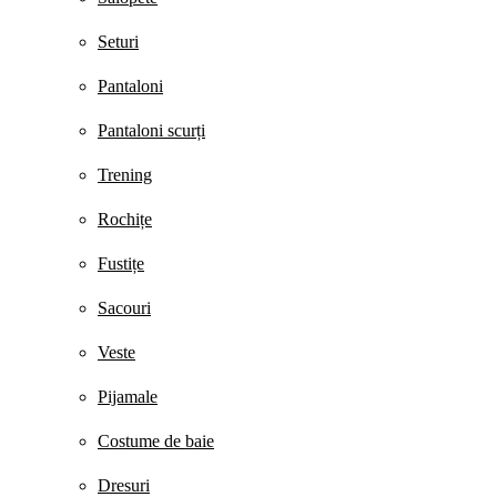
Seturi
Pantaloni
Pantaloni scurți
Trening
Rochițe
Fustițe
Sacouri
Veste
Pijamale
Costume de baie
Dresuri