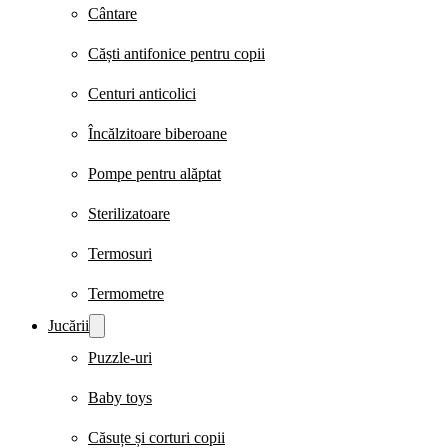
Cântare
Căști antifonice pentru copii
Centuri anticolici
Încălzitoare biberoane
Pompe pentru alăptat
Sterilizatoare
Termosuri
Termometre
Jucării
Puzzle-uri
Baby toys
Căsuțe și corturi copii