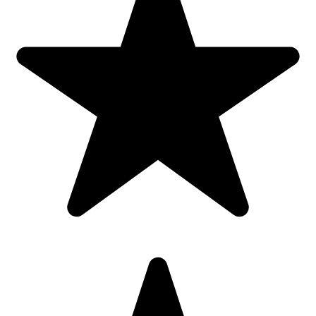
feriti jucaria/produsul de temperaturi ridicate si umiditate.
Jucaria/produsul se poate curata cu o carpa usor umeda. Stergeti si
uscati la aer imediat dupa curatare.
Material piese 6372: Textil; Tip produs: [5704]: Spirala; Pentru |
9084: Baieti;