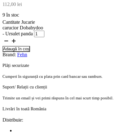
112,00
lei
9 în stoc
Cantitate Jucarie
carucior Dobabydoo
- Ursulet panda
Adaugă în coș
Brand:
Fehn
Plăți securizate
Cumperi în siguranță cu plata prin card bancar sau ramburs.
Suport/ Relații cu clienții
Trimite un email și vei primi răspuns în cel mai scurt timp posibil.
Livrări în toată România
Distribuie: