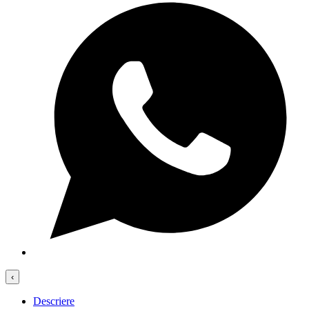
‹
Descriere