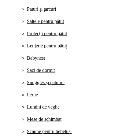
Paturi și țarcuri
Saltele pentru pătuț
Protecții pentru pătuț
Lenjerie pentru pătuț
Babynest
Saci de dormit
Snuggles și păturici
Perne
Lumini de veghe
Mese de schimbat
Scaune pentru bebeluși