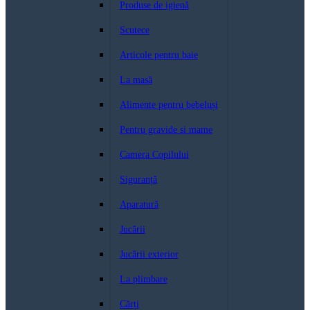
Produse de igienă
Scutece
Articole pentru baie
La masă
Alimente pentru bebeluși
Pentru gravide si mame
Camera Copilului
Siguranță
Aparatură
Jucării
Jucării exterior
La plimbare
Cărți