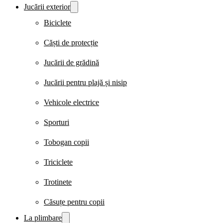
Jucării exterior
Biciclete
Căști de protecție
Jucării de grădină
Jucării pentru plajă și nisip
Vehicole electrice
Sporturi
Tobogan copii
Triciclete
Trotinete
Căsuțe pentru copii
La plimbare