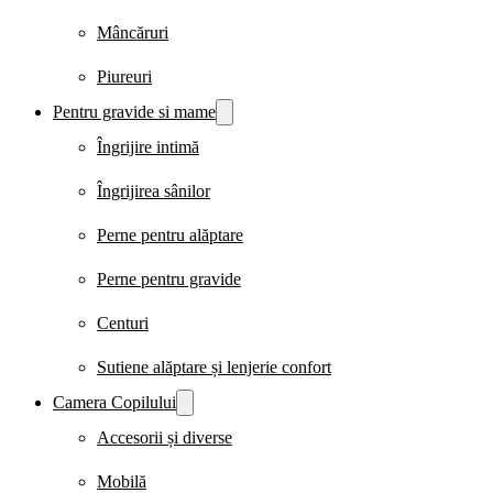
Mâncăruri
Piureuri
Pentru gravide si mame
Îngrijire intimă
Îngrijirea sânilor
Perne pentru alăptare
Perne pentru gravide
Centuri
Sutiene alăptare și lenjerie confort
Camera Copilului
Accesorii și diverse
Mobilă