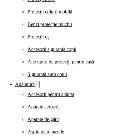
Protecții colțuri mobilă
Benzi protecție muchii
Protecții uși
Accesorii siguranță copii
Alte tipuri de protecții pentru casă
Siguranță auto copii
Aparatură
Accesorii pentru alăptat
Aparate aerosoli
Aparate de gătit
Aspiratoare nazale