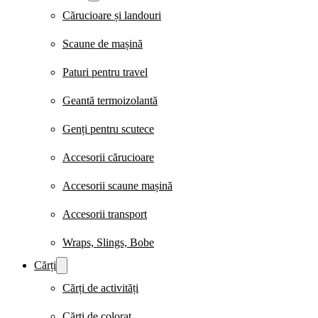
Cărucioare și landouri
Scaune de mașină
Paturi pentru travel
Geantă termoizolantă
Genți pentru scutece
Accesorii cărucioare
Accesorii scaune mașină
Accesorii transport
Wraps, Slings, Bobe
Cărți
Cărți de activități
Cărți de colorat