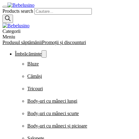
Products search
Categorii
Meniu
Produsul săptămănii
Promoții și discounturi
Îmbrăcăminte
Bluze
Cămăși
Tricouri
Body-uri cu mâneci lungi
Body-uri cu mâneci scurte
Body-uri cu mâneci și picioare
Salopete