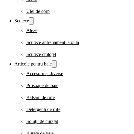
Ulei de corp
Scutece
Aleze
Scutece antrenament la oliță
Scutece chiloțel
Articole pentru baie
Accesorii și diverse
Prosoape de baie
Balsam de rufe
Detergenți de rufe
Soluții de curățat
Burete de baie