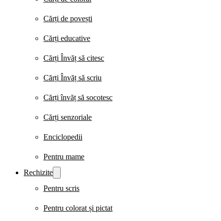
Cărți de povești
Cărți educative
Cărți Învăț să citesc
Cărți Învăț să scriu
Cărți învăț să socotesc
Cărți senzoriale
Enciclopedii
Pentru mame
Rechizite
Pentru scris
Pentru colorat și pictat