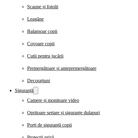
Scaune și fotolii
Leagăne
Balansoar copii
Covoare copii
Cutii pentru jucării
Premergătoare și antepremergătoare
Decorațiuni
Siguranță
Camere și monitoare video
Opritoare sertare și siguranțe dulapuri
Porți de siguranță copii
Protecții priză