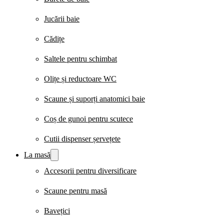
Jucării baie
Cădițe
Saltele pentru schimbat
Olițe și reductoare WC
Scaune și suporți anatomici baie
Coș de gunoi pentru scutece
Cutii dispenser șervețete
La masă
Accesorii pentru diversificare
Scaune pentru masă
Bavețici