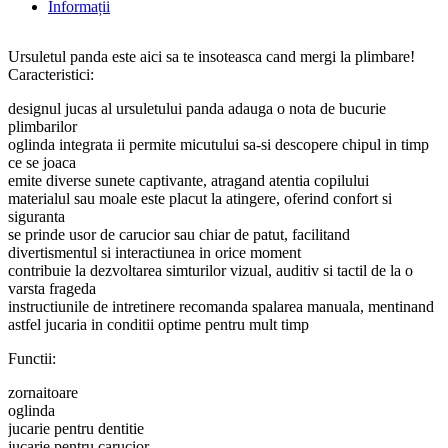
Informații
Ursuletul panda este aici sa te insoteasca cand mergi la plimbare!
Caracteristici:
designul jucas al ursuletului panda adauga o nota de bucurie
plimbarilor
oglinda integrata ii permite micutului sa-si descopere chipul in timp
ce se joaca
emite diverse sunete captivante, atragand atentia copilului
materialul sau moale este placut la atingere, oferind confort si
siguranta
se prinde usor de carucior sau chiar de patut, facilitand
divertismentul si interactiunea in orice moment
contribuie la dezvoltarea simturilor vizual, auditiv si tactil de la o
varsta frageda
instructiunile de intretinere recomanda spalarea manuala, mentinand
astfel jucaria in conditii optime pentru mult timp
Functii:
zornaitoare
oglinda
jucarie pentru dentitie
jucarie pentru carucior