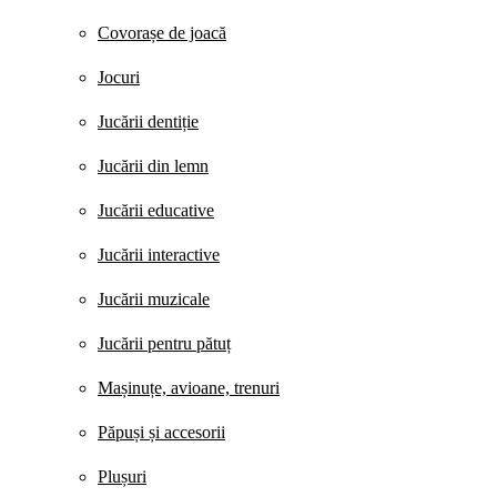
Covorașe de joacă
Jocuri
Jucării dentiție
Jucării din lemn
Jucării educative
Jucării interactive
Jucării muzicale
Jucării pentru pătuț
Mașinuțe, avioane, trenuri
Păpuși și accesorii
Plușuri