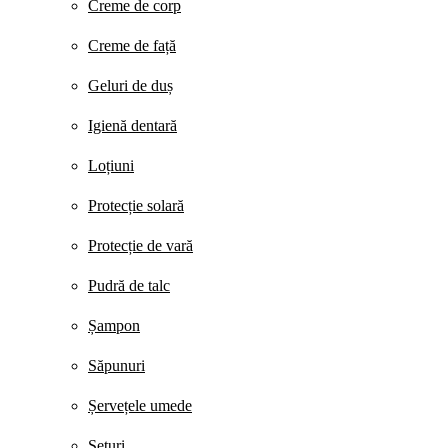
Creme de corp
Creme de față
Geluri de duș
Igienă dentară
Loțiuni
Protecție solară
Protecție de vară
Pudră de talc
Șampon
Săpunuri
Șervețele umede
Seturi