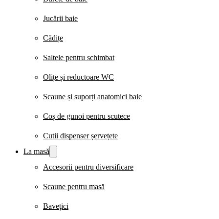
Jucării baie
Cădițe
Saltele pentru schimbat
Olițe și reductoare WC
Scaune și suporți anatomici baie
Coș de gunoi pentru scutece
Cutii dispenser șervețete
La masă
Accesorii pentru diversificare
Scaune pentru masă
Bavețici