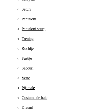
Seturi
Pantaloni
Pantaloni scurți
Trening
Rochițe
Fustițe
Sacouri
Veste
Pijamale
Costume de baie
Dresuri