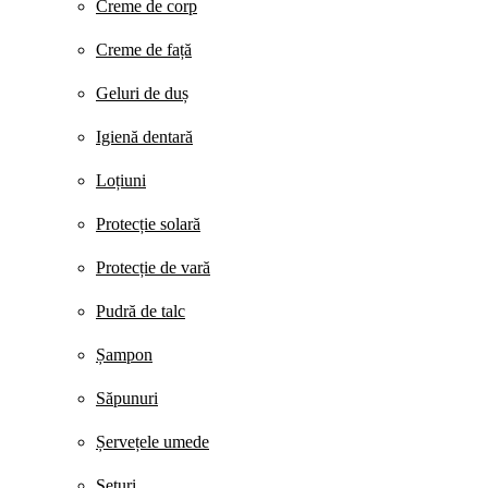
Creme de corp
Creme de față
Geluri de duș
Igienă dentară
Loțiuni
Protecție solară
Protecție de vară
Pudră de talc
Șampon
Săpunuri
Șervețele umede
Seturi