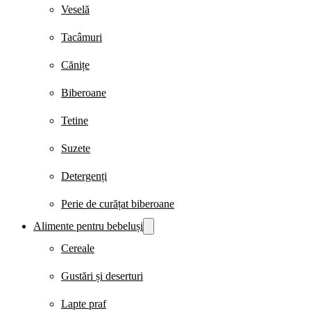
Veselă
Tacâmuri
Cănițe
Biberoane
Tetine
Suzete
Detergenți
Perie de curățat biberoane
Alimente pentru bebeluși
Cereale
Gustări și deserturi
Lapte praf