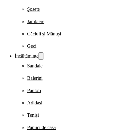
Șosete
Jambiere
Căciuli și Mănuși
Geci
Încălțăminte
Sandale
Balerini
Pantofi
Adidași
Teniși
Papuci de casă