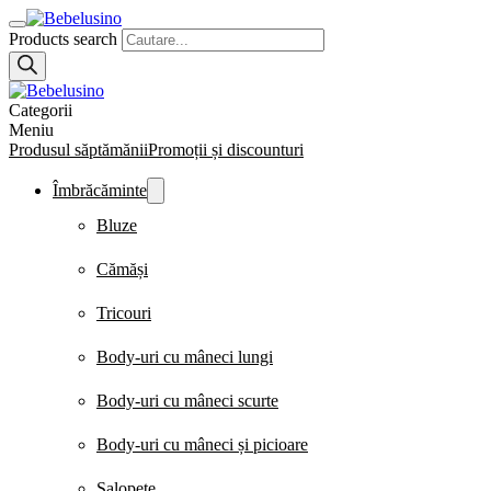
Products search
Categorii
Meniu
Produsul săptămănii
Promoții și discounturi
Îmbrăcăminte
Bluze
Cămăși
Tricouri
Body-uri cu mâneci lungi
Body-uri cu mâneci scurte
Body-uri cu mâneci și picioare
Salopete