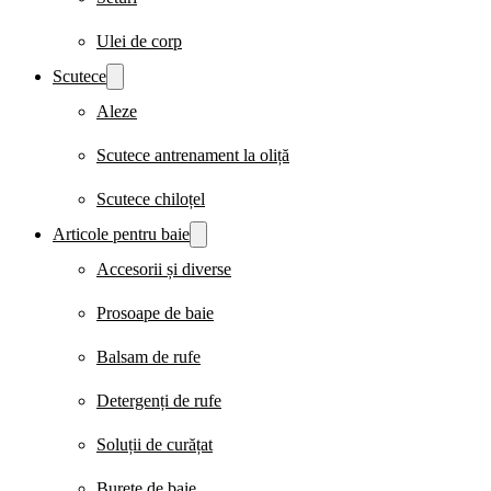
Ulei de corp
Scutece
Aleze
Scutece antrenament la oliță
Scutece chiloțel
Articole pentru baie
Accesorii și diverse
Prosoape de baie
Balsam de rufe
Detergenți de rufe
Soluții de curățat
Burete de baie