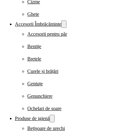
Cizme
Ghete
Accesorii Îmbrăcăminte
Accesorii pentru păr
Bentițe
Bretele
Curele și brățări
Gentuțe
Genunchiere
Ochelari de soare
Produse de igienă
Bețișoare de urechi