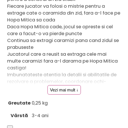
Fiecare jucator va folosi o mistrie pentru a
extrage cate o caramida din zid, fara a-l face pe
Hopa Mitica sa cada
Daca Hopa Mitica cade, jocul se opreste si cel
care a facut-o va pierde puncte
Continua sa extragi caramizi pana cand zidul se
prabuseste
Jucatorul care a reusit sa extraga cele mai
multe caramizi fara a-l darama pe Hopa Mitica
castiga!
Imbunatateste atentia la detalii si abilitatile de
rezolvare a problemelor, coordonare ochi-
mana, gandire logica
Vezi mai mult ↓
Joc pentru 2 jucatori
Greutate
0,25 kg
Setul include:
Vârstă
3-4 ani
baza pentru construit zidul
caramizi