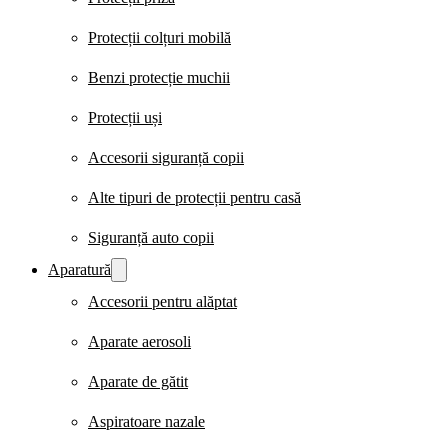
Protecții colțuri mobilă
Benzi protecție muchii
Protecții uși
Accesorii siguranță copii
Alte tipuri de protecții pentru casă
Siguranță auto copii
Aparatură
Accesorii pentru alăptat
Aparate aerosoli
Aparate de gătit
Aspiratoare nazale