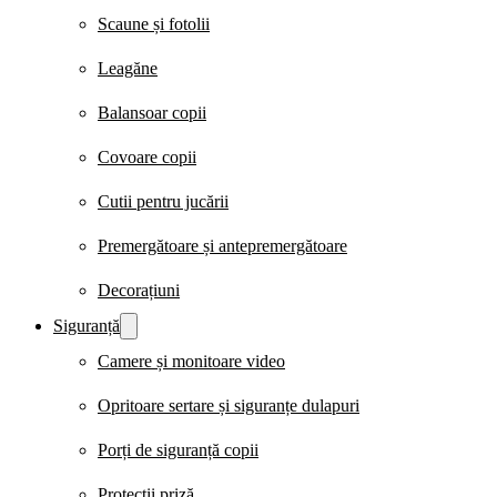
Scaune și fotolii
Leagăne
Balansoar copii
Covoare copii
Cutii pentru jucării
Premergătoare și antepremergătoare
Decorațiuni
Siguranță
Camere și monitoare video
Opritoare sertare și siguranțe dulapuri
Porți de siguranță copii
Protecții priză