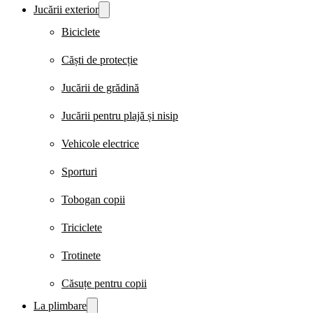
Jucării exterior
Biciclete
Căști de protecție
Jucării de grădină
Jucării pentru plajă și nisip
Vehicole electrice
Sporturi
Tobogan copii
Triciclete
Trotinete
Căsuțe pentru copii
La plimbare