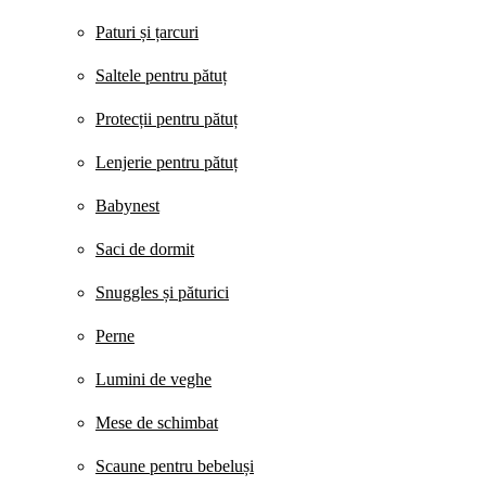
Paturi și țarcuri
Saltele pentru pătuț
Protecții pentru pătuț
Lenjerie pentru pătuț
Babynest
Saci de dormit
Snuggles și păturici
Perne
Lumini de veghe
Mese de schimbat
Scaune pentru bebeluși