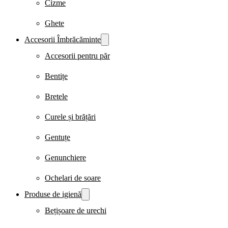
Cizme
Ghete
Accesorii Îmbrăcăminte
Accesorii pentru păr
Bentițe
Bretele
Curele și brățări
Gentuțe
Genunchiere
Ochelari de soare
Produse de igienă
Bețișoare de urechi