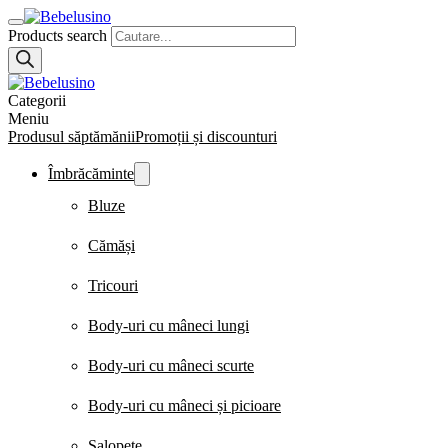
Products search
Categorii
Meniu
Produsul săptămănii
Promoții și discounturi
Îmbrăcăminte
Bluze
Cămăși
Tricouri
Body-uri cu mâneci lungi
Body-uri cu mâneci scurte
Body-uri cu mâneci și picioare
Salopete