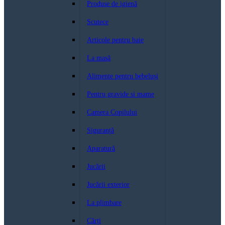
Produse de igienă
Scutece
Articole pentru baie
La masă
Alimente pentru bebeluși
Pentru gravide si mame
Camera Copilului
Siguranță
Aparatură
Jucării
Jucării exterior
La plimbare
Cărți