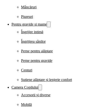
Mâncăruri
Piureuri
Pentru gravide si mame
Îngrijire intimă
Îngrijirea sânilor
Perne pentru alăptare
Perne pentru gravide
Centuri
Sutiene alăptare și lenjerie confort
Camera Copilului
Accesorii și diverse
Mobilă