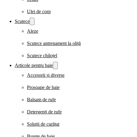
Ulei de corp
Scutece
Aleze
Scutece antrenament la oliță
Scutece chiloțel
Articole pentru baie
Accesorii și diverse
Prosoape de baie
Balsam de rufe
Detergenți de rufe
Soluții de curățat
Burete de baie