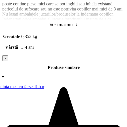
poate contine piese mici care se pot inghiti sau inhala existand
pericolul de sufocare sau nu este potrivita copiilor mai mici de 3 ani.
Nu lasati ambalajele jucariilor/produselor la indemana copiilor.
Indepartati orice ambalaj al jucariei/produsului inainte de a da
jucaria/produsul copilului. Va rugam sa supravegheati copilul in timp
Vezi mai mult ↓
ce se joaca/foloseste acest produs. Pastrati instructiunile si etichetele
pentru referinte viitoare. Pastrati jucaria/produsul departe de foc,
Greutate
0,352 kg
feriti jucaria/produsul de temperaturi ridicate si umiditate.
Material piese 6372: Plastic; Abilitati dezvoltate 7731: Atentia;
Vârstă
3-4 ani
›
Produse similare