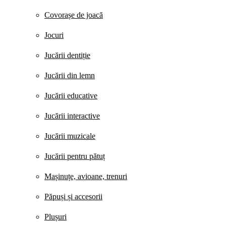
Covorașe de joacă
Jocuri
Jucării dentiție
Jucării din lemn
Jucării educative
Jucării interactive
Jucării muzicale
Jucării pentru pătuț
Mașinuțe, avioane, trenuri
Păpuși și accesorii
Plușuri