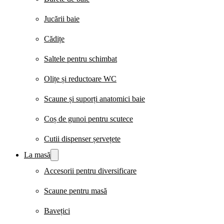
Jucării baie
Cădițe
Saltele pentru schimbat
Olițe și reductoare WC
Scaune și suporți anatomici baie
Coș de gunoi pentru scutece
Cutii dispenser șervețete
La masă
Accesorii pentru diversificare
Scaune pentru masă
Bavețici