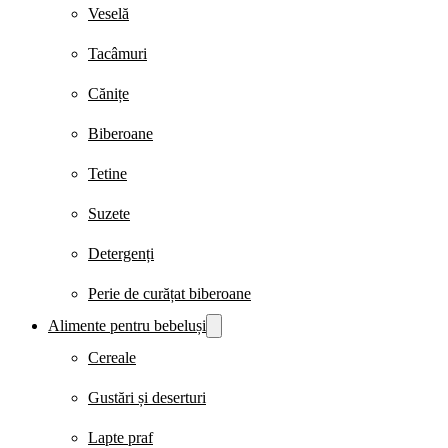
Veselă
Tacâmuri
Cănițe
Biberoane
Tetine
Suzete
Detergenți
Perie de curățat biberoane
Alimente pentru bebeluși
Cereale
Gustări și deserturi
Lapte praf