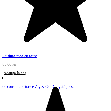
Cutiuta mea cu farse
85,00
lei
Adaugă în coș