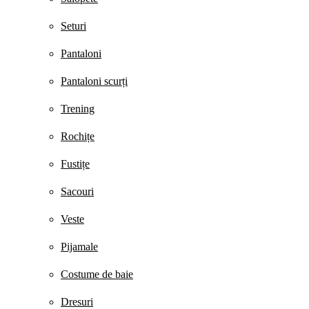
Seturi
Pantaloni
Pantaloni scurți
Trening
Rochițe
Fustițe
Sacouri
Veste
Pijamale
Costume de baie
Dresuri