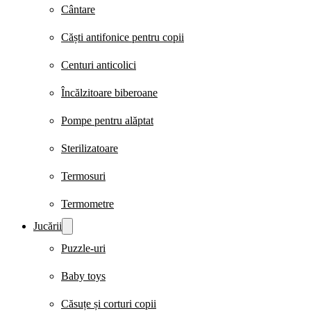
Cântare
Căști antifonice pentru copii
Centuri anticolici
Încălzitoare biberoane
Pompe pentru alăptat
Sterilizatoare
Termosuri
Termometre
Jucării
Puzzle-uri
Baby toys
Căsuțe și corturi copii