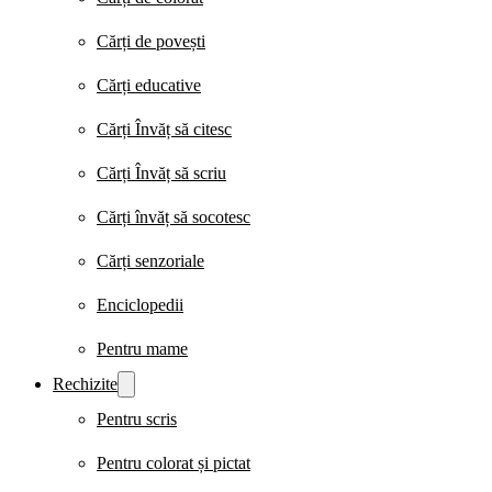
Cărți de povești
Cărți educative
Cărți Învăț să citesc
Cărți Învăț să scriu
Cărți învăț să socotesc
Cărți senzoriale
Enciclopedii
Pentru mame
Rechizite
Pentru scris
Pentru colorat și pictat