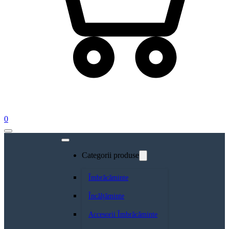
0
Categorii produse
Îmbrăcăminte
Încălțăminte
Accesorii Îmbrăcăminte