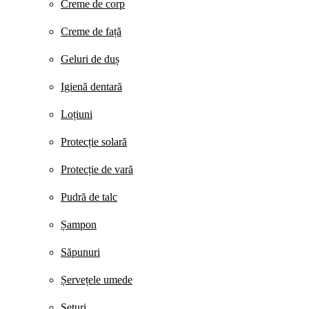
Creme de corp
Creme de față
Geluri de duș
Igienă dentară
Loțiuni
Protecție solară
Protecție de vară
Pudră de talc
Șampon
Săpunuri
Șervețele umede
Seturi