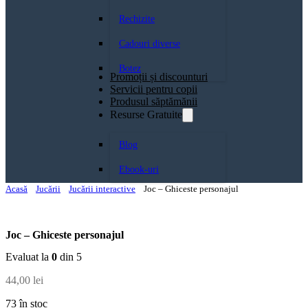
Rechizite
Cadouri diverse
Botez
Promoții și discounturi
Servicii pentru copii
Produsul săptămănii
Resurse Gratuite
Blog
Ebook-uri
Acasă
Jucării
Jucării interactive
Joc – Ghiceste personajul
Joc – Ghiceste personajul
Evaluat la
0
din 5
44,00
lei
73 în stoc