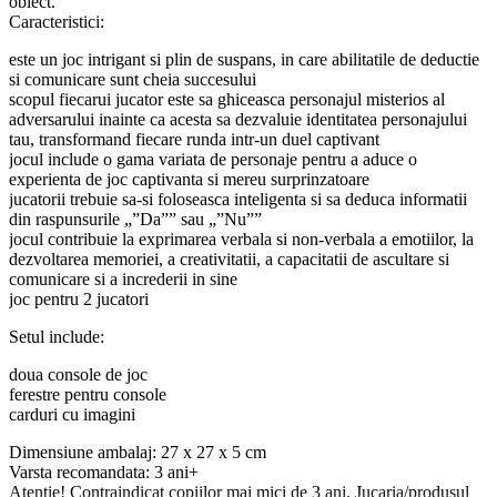
obiect.
Caracteristici:
este un joc intrigant si plin de suspans, in care abilitatile de deductie
si comunicare sunt cheia succesului
scopul fiecarui jucator este sa ghiceasca personajul misterios al
adversarului inainte ca acesta sa dezvaluie identitatea personajului
tau, transformand fiecare runda intr-un duel captivant
jocul include o gama variata de personaje pentru a aduce o
experienta de joc captivanta si mereu surprinzatoare
jucatorii trebuie sa-si foloseasca inteligenta si sa deduca informatii
din raspunsurile „”Da”” sau „”Nu””
jocul contribuie la exprimarea verbala si non-verbala a emotiilor, la
dezvoltarea memoriei, a creativitatii, a capacitatii de ascultare si
comunicare si a increderii in sine
joc pentru 2 jucatori
Setul include:
doua console de joc
ferestre pentru console
carduri cu imagini
Dimensiune ambalaj: 27 x 27 x 5 cm
Varsta recomandata: 3 ani+
Atentie! Contraindicat copiilor mai mici de 3 ani. Jucaria/produsul