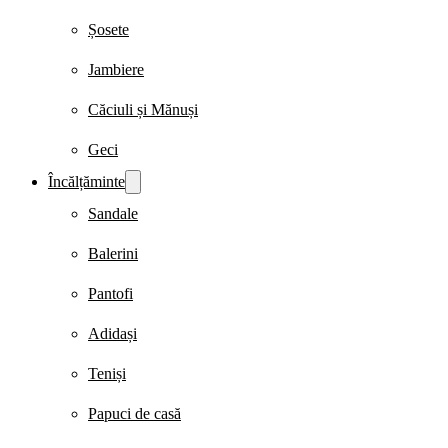
Șosete
Jambiere
Căciuli și Mănuși
Geci
Încălțăminte
Sandale
Balerini
Pantofi
Adidași
Teniși
Papuci de casă