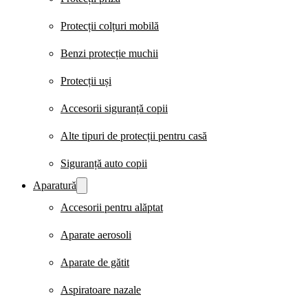
Protecții colțuri mobilă
Benzi protecție muchii
Protecții uși
Accesorii siguranță copii
Alte tipuri de protecții pentru casă
Siguranță auto copii
Aparatură
Accesorii pentru alăptat
Aparate aerosoli
Aparate de gătit
Aspiratoare nazale