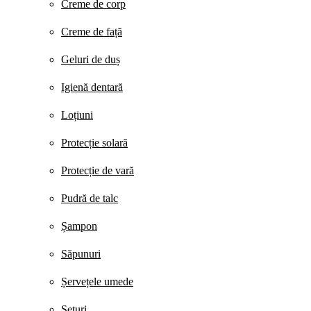
Creme de corp
Creme de față
Geluri de duș
Igienă dentară
Loțiuni
Protecție solară
Protecție de vară
Pudră de talc
Șampon
Săpunuri
Șervețele umede
Seturi