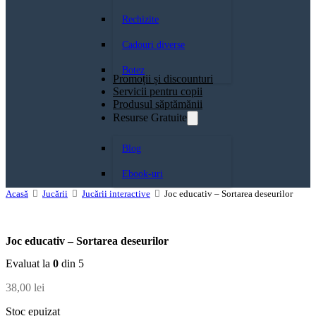
Rechizite
Cadouri diverse
Botez
Promoții și discounturi
Servicii pentru copii
Produsul săptămănii
Resurse Gratuite
Blog
Ebook-uri
Acasă
Jucării
Jucării interactive
Joc educativ – Sortarea deseurilor
Joc educativ – Sortarea deseurilor
Evaluat la
0
din 5
38,00
lei
Stoc epuizat