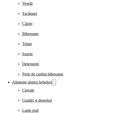
Veselă
Tacâmuri
Cănițe
Biberoane
Tetine
Suzete
Detergenți
Perie de curățat biberoane
Alimente pentru bebeluși
Cereale
Gustări și deserturi
Lapte praf