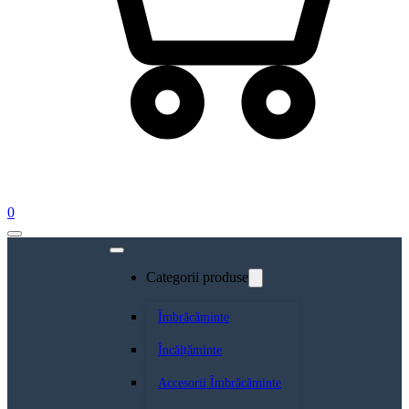
0
Categorii produse
Îmbrăcăminte
Încălțăminte
Accesorii Îmbrăcăminte