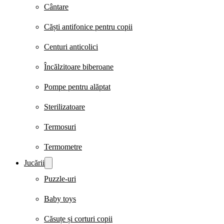
Cântare
Căști antifonice pentru copii
Centuri anticolici
Încălzitoare biberoane
Pompe pentru alăptat
Sterilizatoare
Termosuri
Termometre
Jucării
Puzzle-uri
Baby toys
Căsuțe și corturi copii