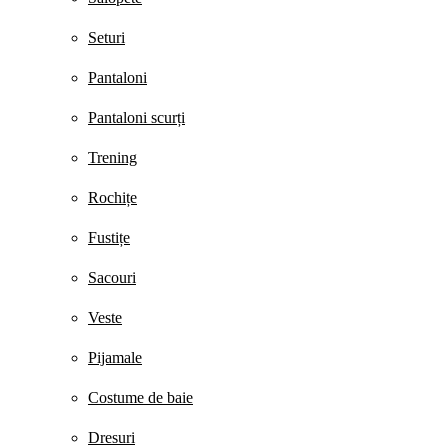
Seturi
Pantaloni
Pantaloni scurți
Trening
Rochițe
Fustițe
Sacouri
Veste
Pijamale
Costume de baie
Dresuri