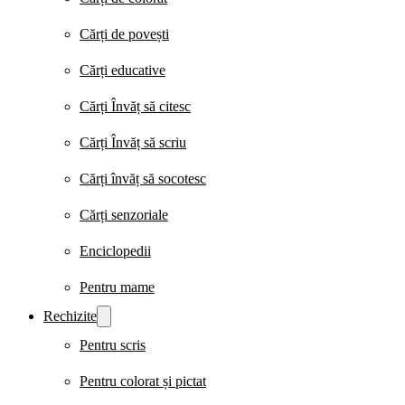
Cărți de povești
Cărți educative
Cărți Învăț să citesc
Cărți Învăț să scriu
Cărți învăț să socotesc
Cărți senzoriale
Enciclopedii
Pentru mame
Rechizite
Pentru scris
Pentru colorat și pictat