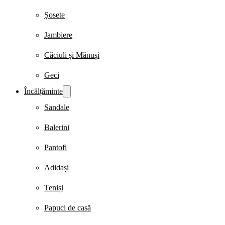
Șosete
Jambiere
Căciuli și Mănuși
Geci
Încălțăminte
Sandale
Balerini
Pantofi
Adidași
Teniși
Papuci de casă