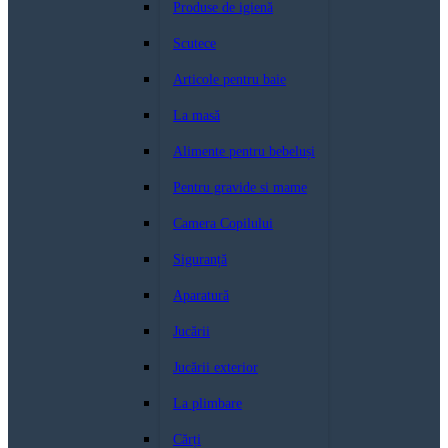
Produse de igienă
Scutece
Articole pentru baie
La masă
Alimente pentru bebeluși
Pentru gravide si mame
Camera Copilului
Siguranță
Aparatură
Jucării
Jucării exterior
La plimbare
Cărți