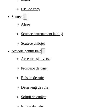
Ulei de corp
Scutece
Aleze
Scutece antrenament la oliță
Scutece chiloțel
Articole pentru baie
Accesorii și diverse
Prosoape de baie
Balsam de rufe
Detergenți de rufe
Soluții de curățat
Burete de baie