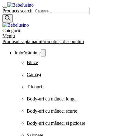
Products search
Categorii
Meniu
Produsul săptămănii
Promoții și discounturi
Îmbrăcăminte
Bluze
Cămăși
Tricouri
Body-uri cu mâneci lungi
Body-uri cu mâneci scurte
Body-uri cu mâneci și picioare
Salopete