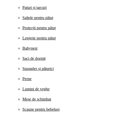
Paturi și țarcuri
Saltele pentru pătuț
Protecții pentru pătuț
Lenjerie pentru pătuț
Babynest
Saci de dormit
Snuggles și păturici
Perne
Lumini de veghe
Mese de schimbat
Scaune pentru bebeluși