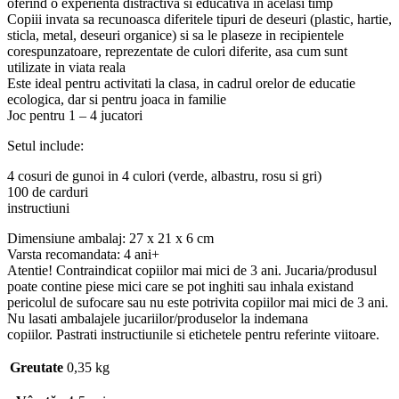
oferind o experienta distractiva si educativa in acelasi timp
Copiii invata sa recunoasca diferitele tipuri de deseuri (plastic, hartie,
sticla, metal, deseuri organice) si sa le plaseze in recipientele
corespunzatoare, reprezentate de culori diferite, asa cum sunt
utilizate in viata reala
Este ideal pentru activitati la clasa, in cadrul orelor de educatie
ecologica, dar si pentru joaca in familie
Joc pentru 1 – 4 jucatori
Setul include:
4 cosuri de gunoi in 4 culori (verde, albastru, rosu si gri)
100 de carduri
instructiuni
Dimensiune ambalaj: 27 x 21 x 6 cm
Varsta recomandata: 4 ani+
Atentie! Contraindicat copiilor mai mici de 3 ani. Jucaria/produsul
poate contine piese mici care se pot inghiti sau inhala existand
pericolul de sufocare sau nu este potrivita copiilor mai mici de 3 ani.
Nu lasati ambalajele jucariilor/produselor la indemana
copiilor. Pastrati instructiunile si etichetele pentru referinte viitoare.
Greutate
0,35 kg