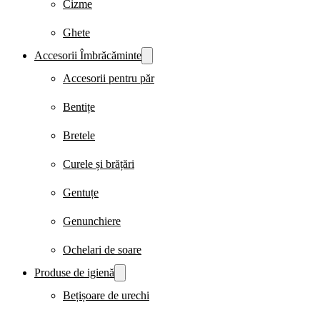
Cizme
Ghete
Accesorii Îmbrăcăminte
Accesorii pentru păr
Bentițe
Bretele
Curele și brățări
Gentuțe
Genunchiere
Ochelari de soare
Produse de igienă
Bețișoare de urechi