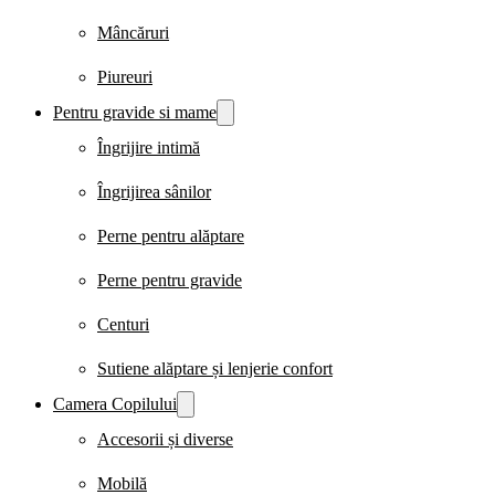
Mâncăruri
Piureuri
Pentru gravide si mame
Îngrijire intimă
Îngrijirea sânilor
Perne pentru alăptare
Perne pentru gravide
Centuri
Sutiene alăptare și lenjerie confort
Camera Copilului
Accesorii și diverse
Mobilă