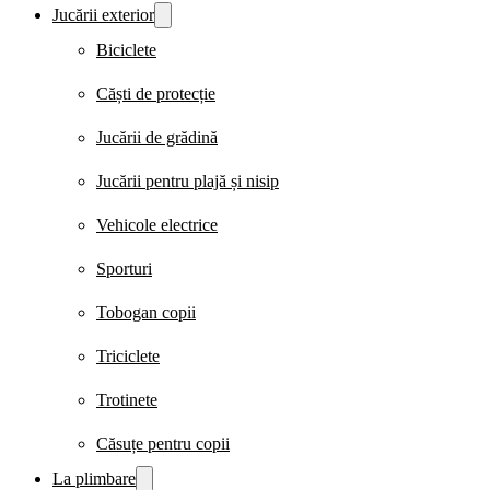
Jucării exterior
Biciclete
Căști de protecție
Jucării de grădină
Jucării pentru plajă și nisip
Vehicole electrice
Sporturi
Tobogan copii
Triciclete
Trotinete
Căsuțe pentru copii
La plimbare