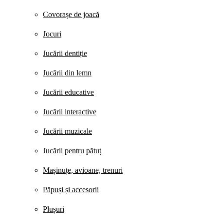
Covorașe de joacă
Jocuri
Jucării dentiție
Jucării din lemn
Jucării educative
Jucării interactive
Jucării muzicale
Jucării pentru pătuț
Mașinuțe, avioane, trenuri
Păpuși și accesorii
Plușuri