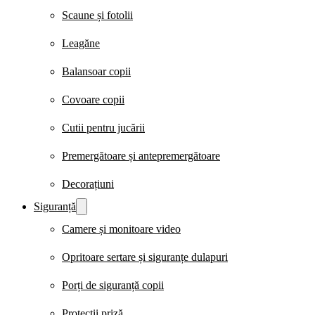
Scaune și fotolii
Leagăne
Balansoar copii
Covoare copii
Cutii pentru jucării
Premergătoare și antepremergătoare
Decorațiuni
Siguranță
Camere și monitoare video
Opritoare sertare și siguranțe dulapuri
Porți de siguranță copii
Protecții priză