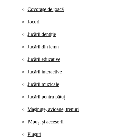
Covorașe de joacă
Jocuri
Jucării dentiție
Jucării din lemn
Jucării educative
Jucării interactive
Jucării muzicale
Jucării pentru pătuț
Mașinuțe, avioane, trenuri
Păpuși și accesorii
Plușuri