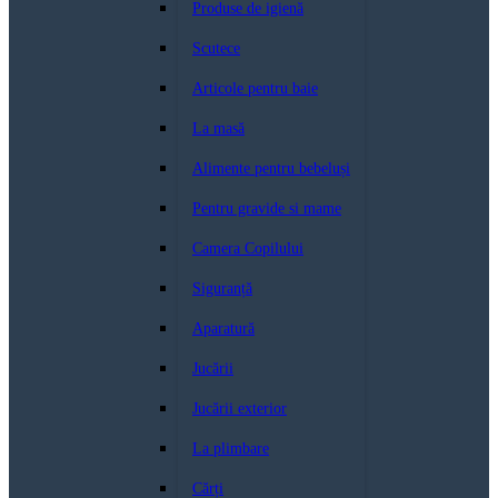
Produse de igienă
Scutece
Articole pentru baie
La masă
Alimente pentru bebeluși
Pentru gravide si mame
Camera Copilului
Siguranță
Aparatură
Jucării
Jucării exterior
La plimbare
Cărți