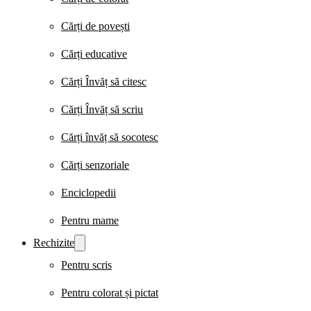
Cărți de povești
Cărți educative
Cărți Învăț să citesc
Cărți Învăț să scriu
Cărți învăț să socotesc
Cărți senzoriale
Enciclopedii
Pentru mame
Rechizite
Pentru scris
Pentru colorat și pictat