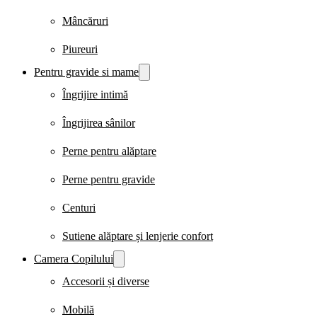
Mâncăruri
Piureuri
Pentru gravide si mame
Îngrijire intimă
Îngrijirea sânilor
Perne pentru alăptare
Perne pentru gravide
Centuri
Sutiene alăptare și lenjerie confort
Camera Copilului
Accesorii și diverse
Mobilă