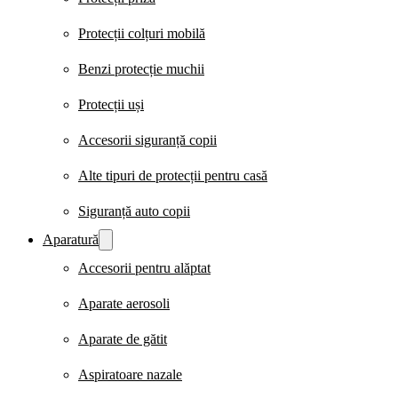
Protecții colțuri mobilă
Benzi protecție muchii
Protecții uși
Accesorii siguranță copii
Alte tipuri de protecții pentru casă
Siguranță auto copii
Aparatură
Accesorii pentru alăptat
Aparate aerosoli
Aparate de gătit
Aspiratoare nazale