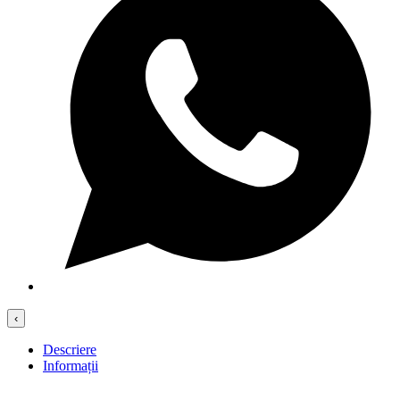
‹
Descriere
Informații