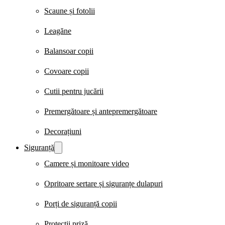
Scaune și fotolii
Leagăne
Balansoar copii
Covoare copii
Cutii pentru jucării
Premergătoare și antepremergătoare
Decorațiuni
Siguranță
Camere și monitoare video
Opritoare sertare și siguranțe dulapuri
Porți de siguranță copii
Protecții priză