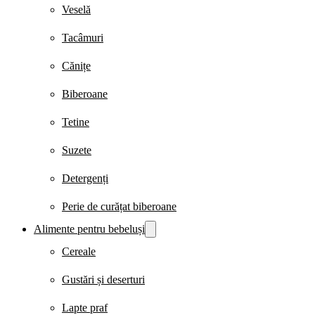
Veselă
Tacâmuri
Cănițe
Biberoane
Tetine
Suzete
Detergenți
Perie de curățat biberoane
Alimente pentru bebeluși
Cereale
Gustări și deserturi
Lapte praf