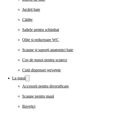
Jucării baie
Cădițe
Saltele pentru schimbat
Olițe și reductoare WC
Scaune și suporți anatomici baie
Coș de gunoi pentru scutece
Cutii dispenser șervețete
La masă
Accesorii pentru diversificare
Scaune pentru masă
Bavețici