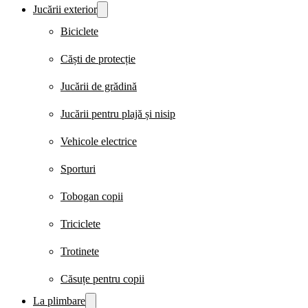
Jucării exterior
Biciclete
Căști de protecție
Jucării de grădină
Jucării pentru plajă și nisip
Vehicole electrice
Sporturi
Tobogan copii
Triciclete
Trotinete
Căsuțe pentru copii
La plimbare