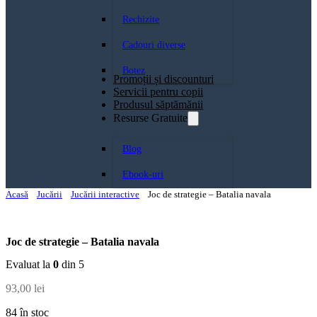
Rechizite
Cadouri diverse
Botez
Promoții și discounturi
Servicii pentru copii
Produsul săptămănii
Resurse Gratuite
Blog
Ebook-uri
Acasă
Jucării
Jucării interactive
Joc de strategie – Batalia navala
Joc de strategie – Batalia navala
Evaluat la
0
din 5
93,00
lei
84 în stoc