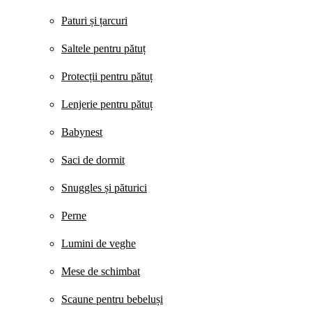
Paturi și țarcuri
Saltele pentru pătuț
Protecții pentru pătuț
Lenjerie pentru pătuț
Babynest
Saci de dormit
Snuggles și păturici
Perne
Lumini de veghe
Mese de schimbat
Scaune pentru bebeluși