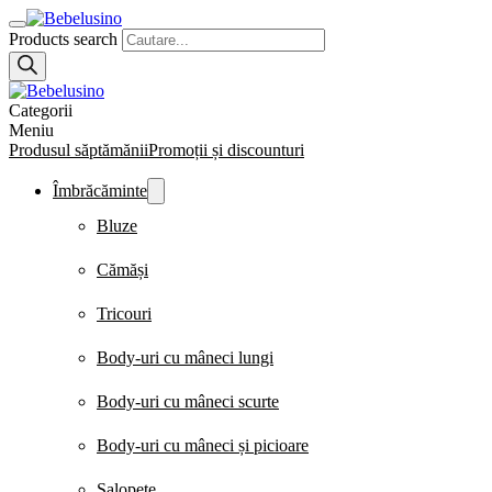
Products search
Categorii
Meniu
Produsul săptămănii
Promoții și discounturi
Îmbrăcăminte
Bluze
Cămăși
Tricouri
Body-uri cu mâneci lungi
Body-uri cu mâneci scurte
Body-uri cu mâneci și picioare
Salopete