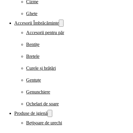
Cizme
Ghete
Accesorii Îmbrăcăminte
Accesorii pentru păr
Bentițe
Bretele
Curele și brățări
Gentuțe
Genunchiere
Ochelari de soare
Produse de igienă
Bețișoare de urechi