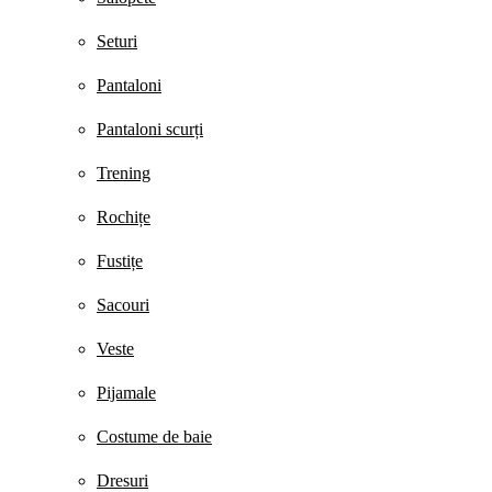
Seturi
Pantaloni
Pantaloni scurți
Trening
Rochițe
Fustițe
Sacouri
Veste
Pijamale
Costume de baie
Dresuri