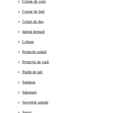
Creme de corp
Creme de față
Geluri de duș
Igienă dentară
Loțiuni
Protecție solară
Protecție de vară
Pudră de talc
Șampon
Săpunuri
Șervețele umede
Seturi