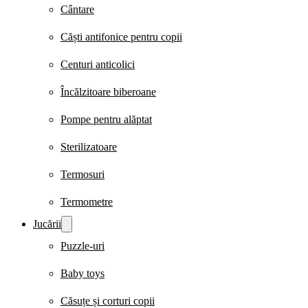
Cântare
Căști antifonice pentru copii
Centuri anticolici
Încălzitoare biberoane
Pompe pentru alăptat
Sterilizatoare
Termosuri
Termometre
Jucării
Puzzle-uri
Baby toys
Căsuțe și corturi copii