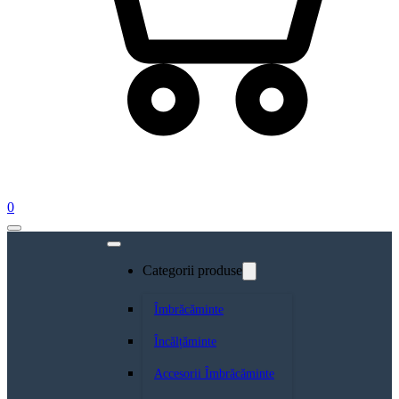
0
Categorii produse
Îmbrăcăminte
Încălțăminte
Accesorii Îmbrăcăminte