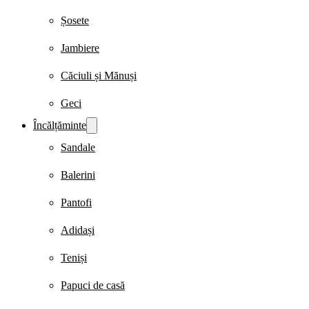
Șosete
Jambiere
Căciuli și Mănuși
Geci
Încălțăminte
Sandale
Balerini
Pantofi
Adidași
Teniși
Papuci de casă