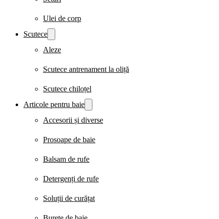
Ulei de corp
Scutece
Aleze
Scutece antrenament la oliță
Scutece chiloțel
Articole pentru baie
Accesorii și diverse
Prosoape de baie
Balsam de rufe
Detergenți de rufe
Soluții de curățat
Burete de baie