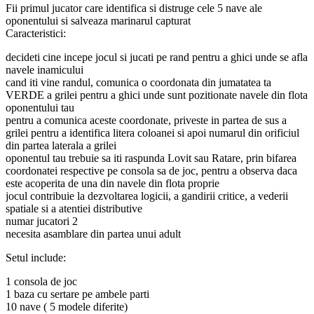
Fii primul jucator care identifica si distruge cele 5 nave ale
oponentului si salveaza marinarul capturat
Caracteristici:
decideti cine incepe jocul si jucati pe rand pentru a ghici unde se afla
navele inamicului
cand iti vine randul, comunica o coordonata din jumatatea ta
VERDE a grilei pentru a ghici unde sunt pozitionate navele din flota
oponentului tau
pentru a comunica aceste coordonate, priveste in partea de sus a
grilei pentru a identifica litera coloanei si apoi numarul din orificiul
din partea laterala a grilei
oponentul tau trebuie sa iti raspunda Lovit sau Ratare, prin bifarea
coordonatei respective pe consola sa de joc, pentru a observa daca
este acoperita de una din navele din flota proprie
jocul contribuie la dezvoltarea logicii, a gandirii critice, a vederii
spatiale si a atentiei distributive
numar jucatori 2
necesita asamblare din partea unui adult
Setul include:
1 consola de joc
1 baza cu sertare pe ambele parti
10 nave ( 5 modele diferite)