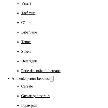
Veselă
Tacâmuri
Cănițe
Biberoane
Tetine
Suzete
Detergenți
Perie de curățat biberoane
Alimente pentru bebeluși
Cereale
Gustări și deserturi
Lapte praf