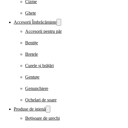
Cizme
Ghete
Accesorii Îmbrăcăminte
Accesorii pentru păr
Bentițe
Bretele
Curele și brățări
Gentuțe
Genunchiere
Ochelari de soare
Produse de igienă
Bețișoare de urechi