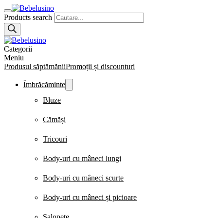
Products search
Categorii
Meniu
Produsul săptămănii
Promoții și discounturi
Îmbrăcăminte
Bluze
Cămăși
Tricouri
Body-uri cu mâneci lungi
Body-uri cu mâneci scurte
Body-uri cu mâneci și picioare
Salopete