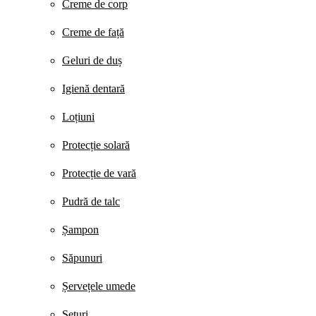
Creme de corp
Creme de față
Geluri de duș
Igienă dentară
Loțiuni
Protecție solară
Protecție de vară
Pudră de talc
Șampon
Săpunuri
Șervețele umede
Seturi