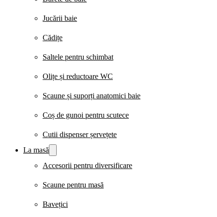
Jucării baie
Cădițe
Saltele pentru schimbat
Olițe și reductoare WC
Scaune și suporți anatomici baie
Coș de gunoi pentru scutece
Cutii dispenser șervețete
La masă
Accesorii pentru diversificare
Scaune pentru masă
Bavețici