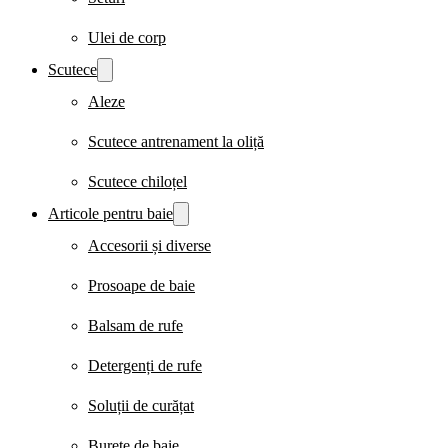
Ulei de corp
Scutece
Aleze
Scutece antrenament la oliță
Scutece chiloțel
Articole pentru baie
Accesorii și diverse
Prosoape de baie
Balsam de rufe
Detergenți de rufe
Soluții de curățat
Burete de baie