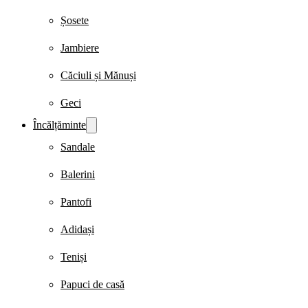
Șosete
Jambiere
Căciuli și Mănuși
Geci
Încălțăminte
Sandale
Balerini
Pantofi
Adidași
Teniși
Papuci de casă