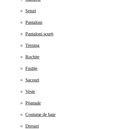
Seturi
Pantaloni
Pantaloni scurți
Trening
Rochițe
Fustițe
Sacouri
Veste
Pijamale
Costume de baie
Dresuri