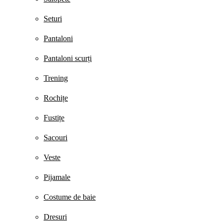
Seturi
Pantaloni
Pantaloni scurți
Trening
Rochițe
Fustițe
Sacouri
Veste
Pijamale
Costume de baie
Dresuri