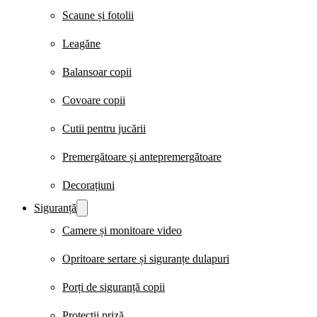
Scaune și fotolii
Leagăne
Balansoar copii
Covoare copii
Cutii pentru jucării
Premergătoare și antepremergătoare
Decorațiuni
Siguranță
Camere și monitoare video
Opritoare sertare și siguranțe dulapuri
Porți de siguranță copii
Protecții priză