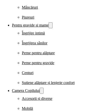
Mâncăruri
Piureuri
Pentru gravide si mame
Îngrijire intimă
Îngrijirea sânilor
Perne pentru alăptare
Perne pentru gravide
Centuri
Sutiene alăptare și lenjerie confort
Camera Copilului
Accesorii și diverse
Mobilă