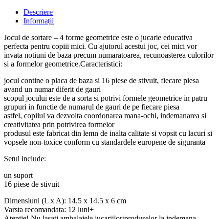
Descriere
Informații
Jocul de sortare – 4 forme geometrice este o jucarie educativa
perfecta pentru copiii mici. Cu ajutorul acestui joc, cei mici vor
invata notiuni de baza precum numaratoarea, recunoasterea culorilor
si a formelor geometrice.Caracteristici:
jocul contine o placa de baza si 16 piese de stivuit, fiecare piesa
avand un numar diferit de gauri
scopul jocului este de a sorta si potrivi formele geometrice in patru
grupuri in functie de numarul de gauri de pe fiecare piesa
astfel, copilul va dezvolta coordonarea mana-ochi, indemanarea si
creativitatea prin potrivirea formelor
produsul este fabricat din lemn de inalta calitate si vopsit cu lacuri si
vopsele non-toxice conform cu standardele europene de siguranta
Setul include:
un suport
16 piese de stivuit
Dimensiuni (L x A): 14.5 x 14.5 x 6 cm
Varsta recomandata: 12 luni+
Atentie! Nu lasati ambalajele jucariilor/produselor la indemana