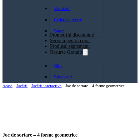
Rechizite
Cadouri diverse
Botez
Promoții și discounturi
Servicii pentru copii
Produsul săptămănii
Resurse Gratuite
Blog
Ebook-uri
Acasă
Jucării
Jucării interactive
Joc de sortare – 4 forme geometrice
Joc de sortare – 4 forme geometrice