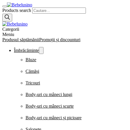
Products search
Categorii
Meniu
Produsul săptămănii
Promoții și discounturi
Îmbrăcăminte
Bluze
Cămăși
Tricouri
Body-uri cu mâneci lungi
Body-uri cu mâneci scurte
Body-uri cu mâneci și picioare
Salopete