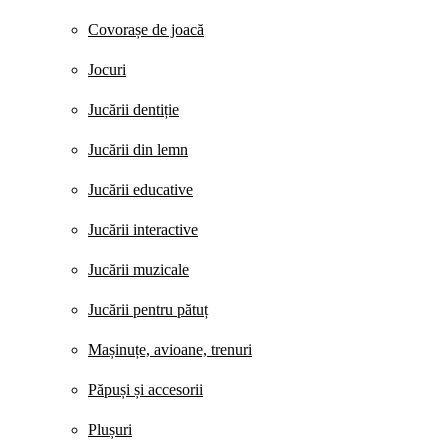
Covorașe de joacă
Jocuri
Jucării dentiție
Jucării din lemn
Jucării educative
Jucării interactive
Jucării muzicale
Jucării pentru pătuț
Mașinuțe, avioane, trenuri
Păpuși și accesorii
Plușuri