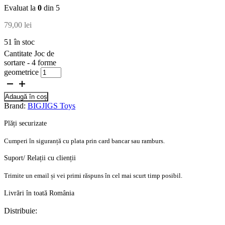
Evaluat la
0
din 5
79,00
lei
51 în stoc
Cantitate Joc de
sortare - 4 forme
geometrice
Adaugă în coș
Brand:
BIGJIGS Toys
Plăți securizate
Cumperi în siguranță cu plata prin card bancar sau ramburs.
Suport/ Relații cu clienții
Trimite un email și vei primi răspuns în cel mai scurt timp posibil.
Livrări în toată România
Distribuie: