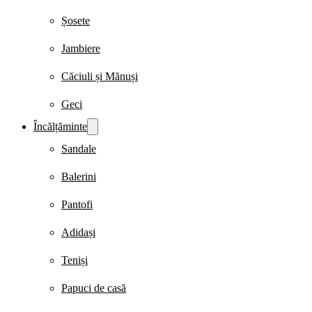
Șosete
Jambiere
Căciuli și Mănuși
Geci
Încălțăminte
Sandale
Balerini
Pantofi
Adidași
Teniși
Papuci de casă