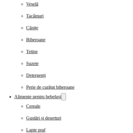
Veselă
Tacâmuri
Cănițe
Biberoane
Tetine
Suzete
Detergenți
Perie de curățat biberoane
Alimente pentru bebeluși
Cereale
Gustări și deserturi
Lapte praf