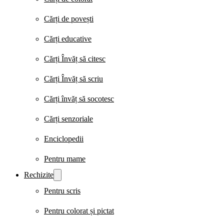
Cărți de povești
Cărți educative
Cărți Învăț să citesc
Cărți Învăț să scriu
Cărți învăț să socotesc
Cărți senzoriale
Enciclopedii
Pentru mame
Rechizite
Pentru scris
Pentru colorat și pictat