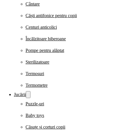
Cântare
Căști antifonice pentru copii
Centuri anticolici
Încălzitoare biberoane
Pompe pentru alăptat
Sterilizatoare
Termosuri
Termometre
Jucării
Puzzle-uri
Baby toys
Căsuțe și corturi copii