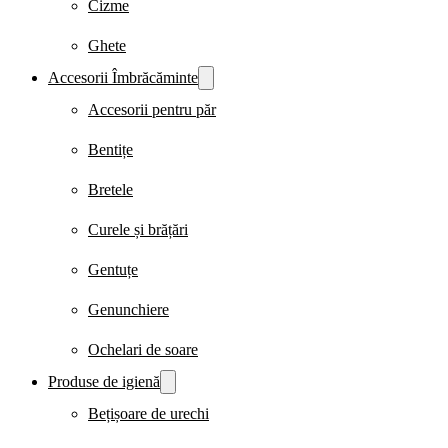
Cizme
Ghete
Accesorii Îmbrăcăminte
Accesorii pentru păr
Bentițe
Bretele
Curele și brățări
Gentuțe
Genunchiere
Ochelari de soare
Produse de igienă
Bețișoare de urechi