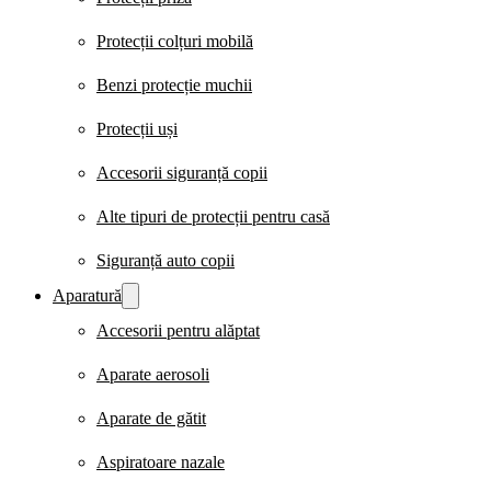
Protecții colțuri mobilă
Benzi protecție muchii
Protecții uși
Accesorii siguranță copii
Alte tipuri de protecții pentru casă
Siguranță auto copii
Aparatură
Accesorii pentru alăptat
Aparate aerosoli
Aparate de gătit
Aspiratoare nazale