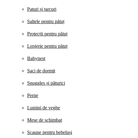
Paturi și țarcuri
Saltele pentru pătuț
Protecții pentru pătuț
Lenjerie pentru pătuț
Babynest
Saci de dormit
Snuggles și păturici
Perne
Lumini de veghe
Mese de schimbat
Scaune pentru bebeluși