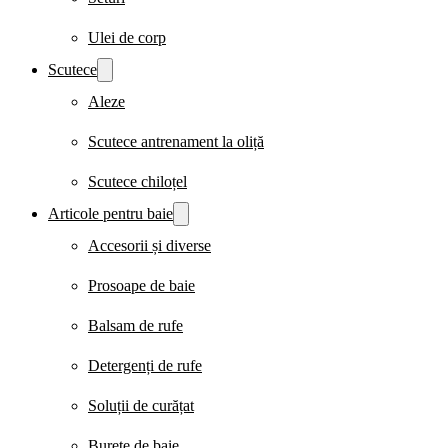
Ulei de corp
Scutece
Aleze
Scutece antrenament la oliță
Scutece chiloțel
Articole pentru baie
Accesorii și diverse
Prosoape de baie
Balsam de rufe
Detergenți de rufe
Soluții de curățat
Burete de baie