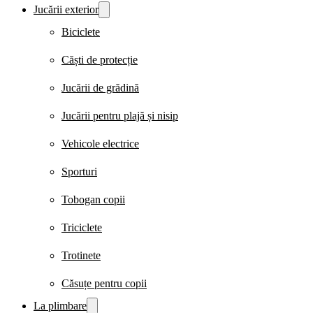
Jucării exterior
Biciclete
Căști de protecție
Jucării de grădină
Jucării pentru plajă și nisip
Vehicole electrice
Sporturi
Tobogan copii
Triciclete
Trotinete
Căsuțe pentru copii
La plimbare