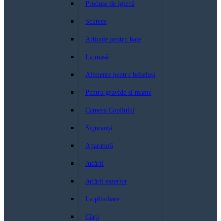
Produse de igienă
Scutece
Articole pentru baie
La masă
Alimente pentru bebeluși
Pentru gravide si mame
Camera Copilului
Siguranță
Aparatură
Jucării
Jucării exterior
La plimbare
Cărți