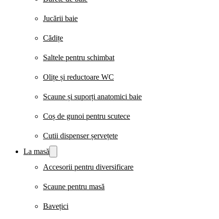
Jucării baie
Cădițe
Saltele pentru schimbat
Olițe și reductoare WC
Scaune și suporți anatomici baie
Coș de gunoi pentru scutece
Cutii dispenser șervețete
La masă
Accesorii pentru diversificare
Scaune pentru masă
Bavețici