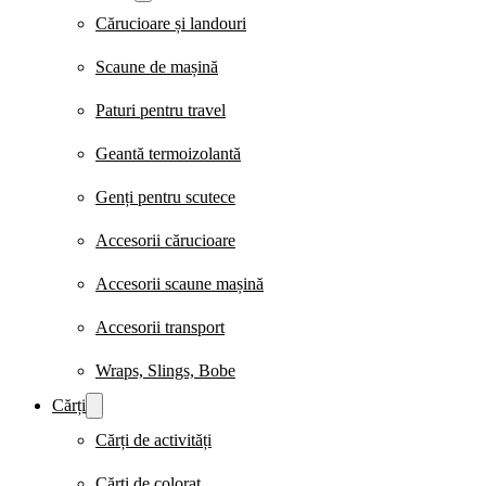
Cărucioare și landouri
Scaune de mașină
Paturi pentru travel
Geantă termoizolantă
Genți pentru scutece
Accesorii cărucioare
Accesorii scaune mașină
Accesorii transport
Wraps, Slings, Bobe
Cărți
Cărți de activități
Cărți de colorat