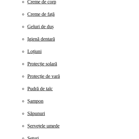
Creme de corp
Creme de față
Geluri de duș
Igienă dentară
Loțiuni
Protecție solară
Protecție de vară
Pudră de talc
Șampon
Săpunuri
Șervețele umede
Seturi