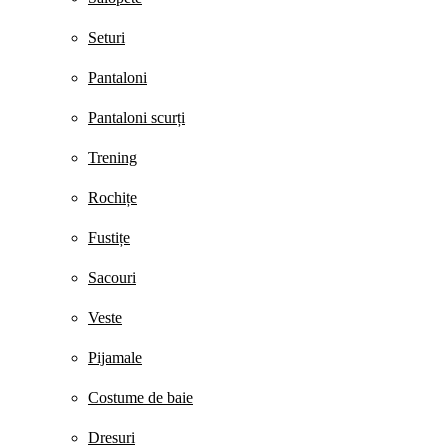
Seturi
Pantaloni
Pantaloni scurți
Trening
Rochițe
Fustițe
Sacouri
Veste
Pijamale
Costume de baie
Dresuri