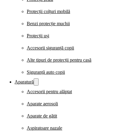
Protecții colțuri mobilă
Benzi protecție muchii
Protecții uși
Accesorii siguranță copii
Alte tipuri de protecții pentru casă
Siguranță auto copii
Aparatură
Accesorii pentru alăptat
Aparate aerosoli
Aparate de gătit
Aspiratoare nazale