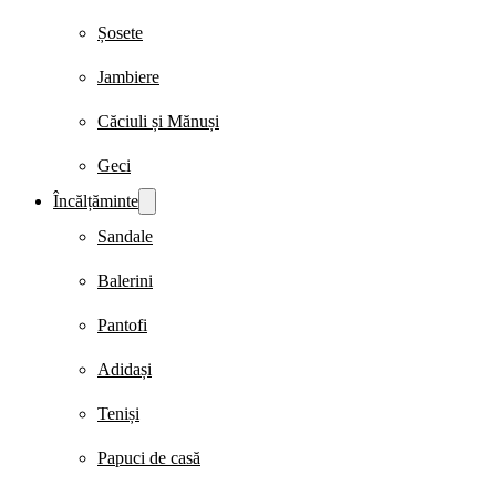
Șosete
Jambiere
Căciuli și Mănuși
Geci
Încălțăminte
Sandale
Balerini
Pantofi
Adidași
Teniși
Papuci de casă