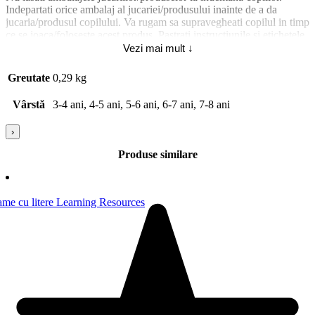
Indepartati orice ambalaj al jucariei/produsului inainte de a da
jucaria/produsul copilului. Va rugam sa supravegheati copilul in timp
ce se joaca/foloseste acest produs. Pastrati instructiunile si etichetele
pentru referinte viitoare. Pastrati jucaria/produsul departe de foc,
Vezi mai mult ↓
feriti jucaria/produsul de temperaturi ridicate si umiditate.
Greutate
0,29 kg
Vârstă
3-4 ani, 4-5 ani, 5-6 ani, 6-7 ani, 7-8 ani
›
Produse similare