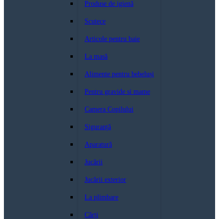
Produse de igienă
Scutece
Articole pentru baie
La masă
Alimente pentru bebeluși
Pentru gravide si mame
Camera Copilului
Siguranță
Aparatură
Jucării
Jucării exterior
La plimbare
Cărți