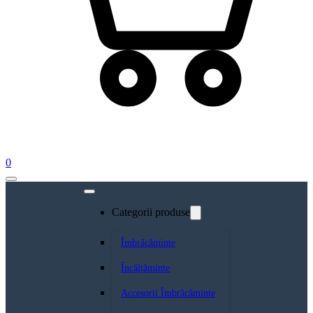
0
Categorii produse
Îmbrăcăminte
Încălțăminte
Accesorii Îmbrăcăminte