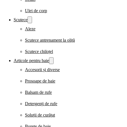
Ulei de corp
Scutece
Aleze
Scutece antrenament la oliță
Scutece chiloțel
Articole pentru baie
Accesorii și diverse
Prosoape de baie
Balsam de rufe
Detergenți de rufe
Soluții de curățat
Burete de baie