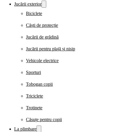
Jucării exterior
Biciclete
Căști de protecție
Jucării de grădină
Jucării pentru plajă și nisip
Vehicole electrice
Sporturi
Tobogan copii
Triciclete
Trotinete
Căsuțe pentru copii
La plimbare