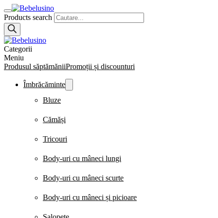
Products search
Categorii
Meniu
Produsul săptămănii
Promoții și discounturi
Îmbrăcăminte
Bluze
Cămăși
Tricouri
Body-uri cu mâneci lungi
Body-uri cu mâneci scurte
Body-uri cu mâneci și picioare
Salopete