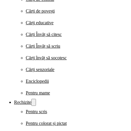
Cărți de povești
Cărți educative
Cărți Învăț să citesc
Cărți Învăț să scriu
Cărți învăț să socotesc
Cărți senzoriale
Enciclopedii
Pentru mame
Rechizite
Pentru scris
Pentru colorat și pictat