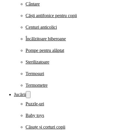
Cântare
Căști antifonice pentru copii
Centuri anticolici
Încălzitoare biberoane
Pompe pentru alăptat
Sterilizatoare
Termosuri
Termometre
Jucării
Puzzle-uri
Baby toys
Căsuțe și corturi copii