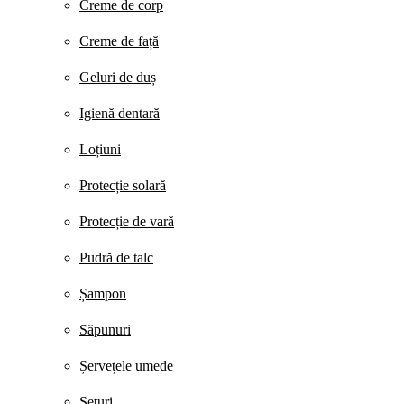
Creme de corp
Creme de față
Geluri de duș
Igienă dentară
Loțiuni
Protecție solară
Protecție de vară
Pudră de talc
Șampon
Săpunuri
Șervețele umede
Seturi