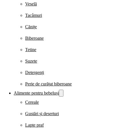
Veselă
Tacâmuri
Cănițe
Biberoane
Tetine
Suzete
Detergenți
Perie de curățat biberoane
Alimente pentru bebeluși
Cereale
Gustări și deserturi
Lapte praf