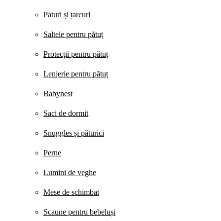
Paturi și țarcuri
Saltele pentru pătuț
Protecții pentru pătuț
Lenjerie pentru pătuț
Babynest
Saci de dormit
Snuggles și păturici
Perne
Lumini de veghe
Mese de schimbat
Scaune pentru bebeluși