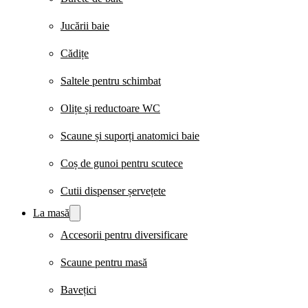
Jucării baie
Cădițe
Saltele pentru schimbat
Olițe și reductoare WC
Scaune și suporți anatomici baie
Coș de gunoi pentru scutece
Cutii dispenser șervețete
La masă
Accesorii pentru diversificare
Scaune pentru masă
Bavețici