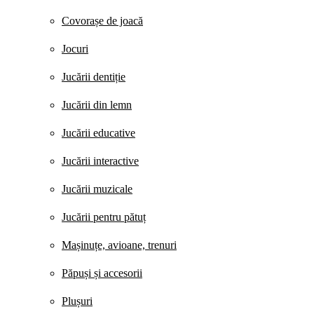
Covorașe de joacă
Jocuri
Jucării dentiție
Jucării din lemn
Jucării educative
Jucării interactive
Jucării muzicale
Jucării pentru pătuț
Mașinuțe, avioane, trenuri
Păpuși și accesorii
Plușuri