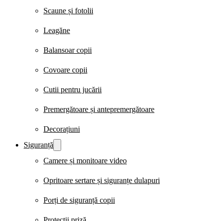
Scaune și fotolii
Leagăne
Balansoar copii
Covoare copii
Cutii pentru jucării
Premergătoare și antepremergătoare
Decorațiuni
Siguranță
Camere și monitoare video
Opritoare sertare și siguranțe dulapuri
Porți de siguranță copii
Protecții priză