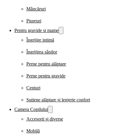
Mâncăruri
Piureuri
Pentru gravide si mame
Îngrijire intimă
Îngrijirea sânilor
Perne pentru alăptare
Perne pentru gravide
Centuri
Sutiene alăptare și lenjerie confort
Camera Copilului
Accesorii și diverse
Mobilă