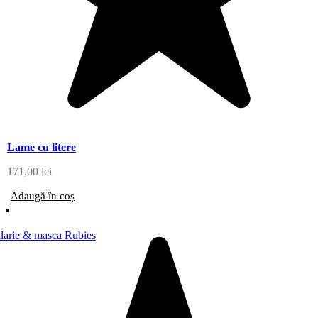
Lame cu litere
171,00
lei
Adaugă în coș