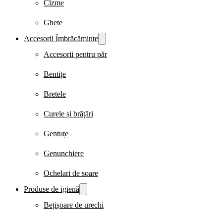
Cizme
Ghete
Accesorii Îmbrăcăminte
Accesorii pentru păr
Bentițe
Bretele
Curele și brățări
Gentuțe
Genunchiere
Ochelari de soare
Produse de igienă
Bețișoare de urechi