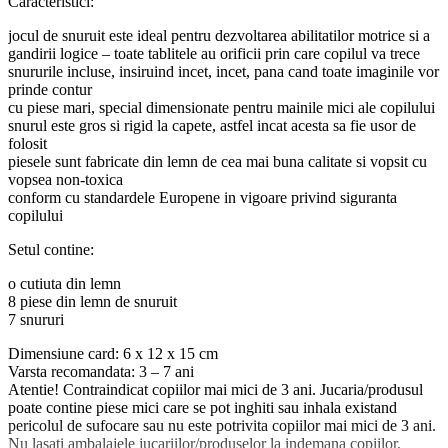
Caracteristici:
jocul de snuruit este ideal pentru dezvoltarea abilitatilor motrice si a
gandirii logice – toate tablitele au orificii prin care copilul va trece
snururile incluse, insiruind incet, incet, pana cand toate imaginile vor
prinde contur
cu piese mari, special dimensionate pentru mainile mici ale copilului
snurul este gros si rigid la capete, astfel incat acesta sa fie usor de
folosit
piesele sunt fabricate din lemn de cea mai buna calitate si vopsit cu
vopsea non-toxica
conform cu standardele Europene in vigoare privind siguranta
copilului
Setul contine:
o cutiuta din lemn
8 piese din lemn de snuruit
7 snururi
Dimensiune card: 6 x 12 x 15 cm
Varsta recomandata: 3 – 7 ani
Atentie! Contraindicat copiilor mai mici de 3 ani. Jucaria/produsul
poate contine piese mici care se pot inghiti sau inhala existand
pericolul de sufocare sau nu este potrivita copiilor mai mici de 3 ani.
Nu lasati ambalajele jucariilor/produselor la indemana copiilor.