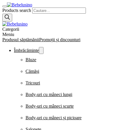
Products search
Categorii
Meniu
Produsul săptămănii
Promoții și discounturi
Îmbrăcăminte
Bluze
Cămăși
Tricouri
Body-uri cu mâneci lungi
Body-uri cu mâneci scurte
Body-uri cu mâneci și picioare
Salopete