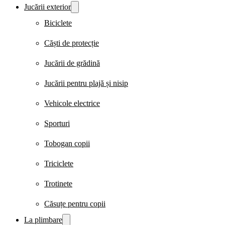
Jucării exterior
Biciclete
Căști de protecție
Jucării de grădină
Jucării pentru plajă și nisip
Vehicole electrice
Sporturi
Tobogan copii
Triciclete
Trotinete
Căsuțe pentru copii
La plimbare