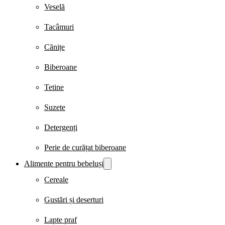
Veselă
Tacâmuri
Cănițe
Biberoane
Tetine
Suzete
Detergenți
Perie de curățat biberoane
Alimente pentru bebeluși
Cereale
Gustări și deserturi
Lapte praf