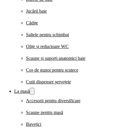
Jucării baie
Cădițe
Saltele pentru schimbat
Olițe și reductoare WC
Scaune și suporți anatomici baie
Coș de gunoi pentru scutece
Cutii dispenser șervețete
La masă
Accesorii pentru diversificare
Scaune pentru masă
Bavețici