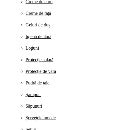
Creme de corp
Creme de față
Geluri de duș
Igienă dentară
Loțiuni
Protecție solară
Protecție de vară
Pudră de talc
Șampon
Săpunuri
Șervețele umede
Seturi