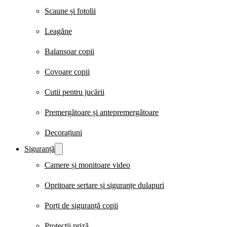
Scaune și fotolii
Leagăne
Balansoar copii
Covoare copii
Cutii pentru jucării
Premergătoare și antepremergătoare
Decorațiuni
Siguranță
Camere și monitoare video
Opritoare sertare și siguranțe dulapuri
Porți de siguranță copii
Protecții priză