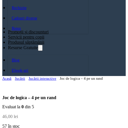
Rechizite
Cadouri diverse
Botez
Promoții și discounturi
Servicii pentru copii
Produsul săptămănii
Resurse Gratuite
Blog
Ebook-uri
Acasă
Jucării
Jucării interactive
Joc de logica – 4 pe un rand
Joc de logica – 4 pe un rand
Evaluat la
0
din 5
46,00
lei
57 în stoc