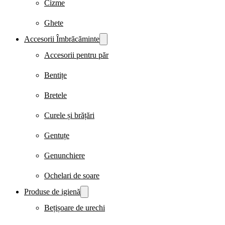
Cizme
Ghete
Accesorii Îmbrăcăminte
Accesorii pentru păr
Bentițe
Bretele
Curele și brățări
Gentuțe
Genunchiere
Ochelari de soare
Produse de igienă
Bețișoare de urechi