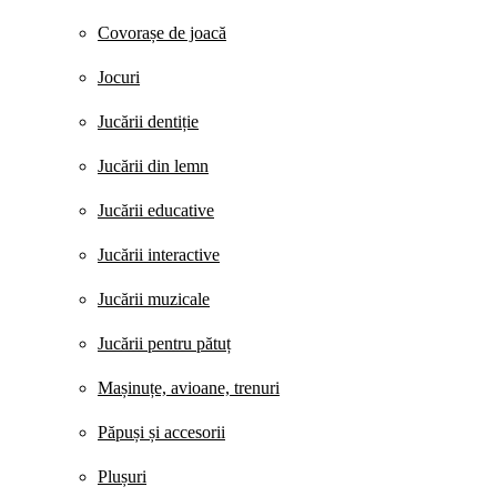
Covorașe de joacă
Jocuri
Jucării dentiție
Jucării din lemn
Jucării educative
Jucării interactive
Jucării muzicale
Jucării pentru pătuț
Mașinuțe, avioane, trenuri
Păpuși și accesorii
Plușuri