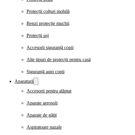
Protecții colțuri mobilă
Benzi protecție muchii
Protecții uși
Accesorii siguranță copii
Alte tipuri de protecții pentru casă
Siguranță auto copii
Aparatură
Accesorii pentru alăptat
Aparate aerosoli
Aparate de gătit
Aspiratoare nazale