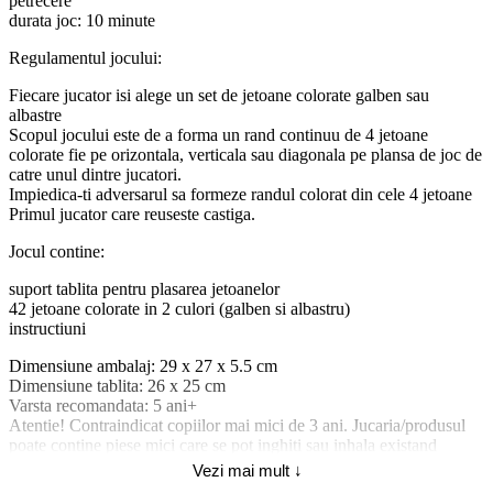
petrecere
durata joc: 10 minute
Regulamentul jocului:
Fiecare jucator isi alege un set de jetoane colorate galben sau
albastre
Scopul jocului este de a forma un rand continuu de 4 jetoane
colorate fie pe orizontala, verticala sau diagonala pe plansa de joc de
catre unul dintre jucatori.
Impiedica-ti adversarul sa formeze randul colorat din cele 4 jetoane
Primul jucator care reuseste castiga.
Jocul contine:
suport tablita pentru plasarea jetoanelor
42 jetoane colorate in 2 culori (galben si albastru)
instructiuni
Dimensiune ambalaj: 29 x 27 x 5.5 cm
Dimensiune tablita: 26 x 25 cm
Varsta recomandata: 5 ani+
Atentie! Contraindicat copiilor mai mici de 3 ani. Jucaria/produsul
poate contine piese mici care se pot inghiti sau inhala existand
pericolul de sufocare sau nu este potrivita copiilor mai mici de 3 ani.
Vezi mai mult ↓
Nu lasati ambalajele jucariilor/produselor la indemana copiilor.