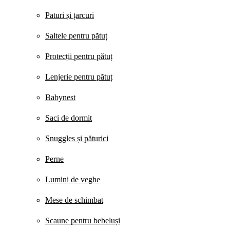
Paturi și țarcuri
Saltele pentru pătuț
Protecții pentru pătuț
Lenjerie pentru pătuț
Babynest
Saci de dormit
Snuggles și păturici
Perne
Lumini de veghe
Mese de schimbat
Scaune pentru bebeluși