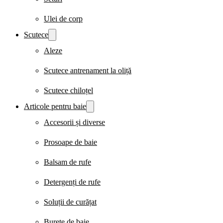
Ulei de corp
Scutece
Aleze
Scutece antrenament la oliță
Scutece chiloțel
Articole pentru baie
Accesorii și diverse
Prosoape de baie
Balsam de rufe
Detergenți de rufe
Soluții de curățat
Burete de baie