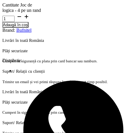
Cantitate Joc de
logica - 4 pe un rand
Adaugă în coș
Brand:
Bufnitel
Livrări în toată România
Plăți securizate
Distribuie:
Cumperi în siguranță cu plata prin card bancar sau ramburs.
Suport/ Relații cu clienții
Trimite un email și vei primi răspuns în cel mai scurt timp posibil.
Livrări în toată România
Plăți securizate
Cumperi în siguranță cu plata prin card bancar sau ramburs.
Suport/ Relații cu clienții