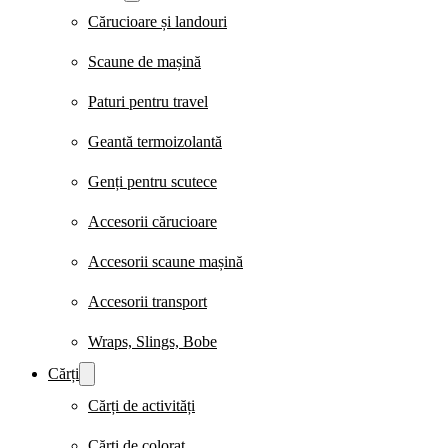
Cărucioare și landouri
Scaune de mașină
Paturi pentru travel
Geantă termoizolantă
Genți pentru scutece
Accesorii cărucioare
Accesorii scaune mașină
Accesorii transport
Wraps, Slings, Bobe
Cărți
Cărți de activități
Cărți de colorat