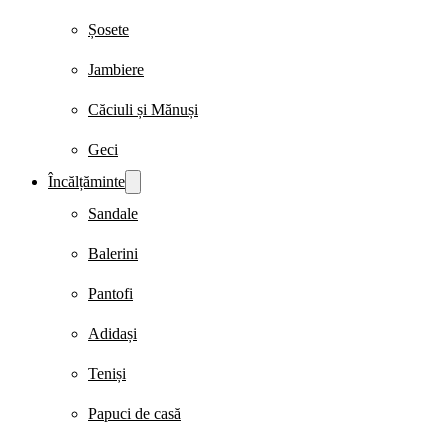
Șosete
Jambiere
Căciuli și Mănuși
Geci
Încălțăminte
Sandale
Balerini
Pantofi
Adidași
Teniși
Papuci de casă