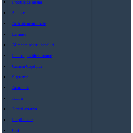
Produse de igienă
Scutece
Articole pentru baie
La masă
Alimente pentru bebeluși
Pentru gravide si mame
Camera Copilului
Siguranță
Aparatură
Jucării
Jucării exterior
La plimbare
Cărți