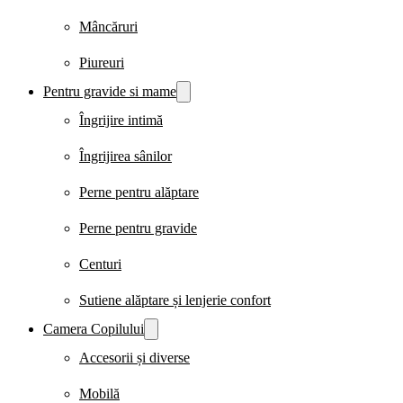
Mâncăruri
Piureuri
Pentru gravide si mame
Îngrijire intimă
Îngrijirea sânilor
Perne pentru alăptare
Perne pentru gravide
Centuri
Sutiene alăptare și lenjerie confort
Camera Copilului
Accesorii și diverse
Mobilă