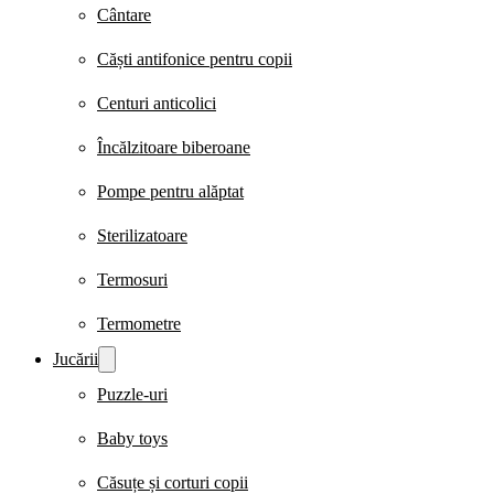
Cântare
Căști antifonice pentru copii
Centuri anticolici
Încălzitoare biberoane
Pompe pentru alăptat
Sterilizatoare
Termosuri
Termometre
Jucării
Puzzle-uri
Baby toys
Căsuțe și corturi copii