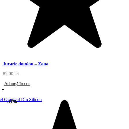
Jucarie doudou – Zana
85,00
lei
Adaugă în coș
-17%
-17%