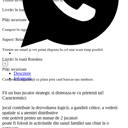
Trimite un email și vei primi răspuns în cel mai scurt timp posibil.
Livrări în toată România
Plăți securizate
Cumperi în siguranță cu plata prin card bancar sau ramburs.
Suport/ Relații cu clienții
Trimite un email și vei primi răspuns în cel mai scurt timp posibil.
Livrări în toată România
‹
Plăți securizate
Descriere
Informații
Cumperi în siguranță cu plata prin card bancar sau ramburs.
Fii un bun jucator strategic si distreaza-te cu prietenii tai!
Caracteristici:
jocul contribuie la dezvoltarea logicii, a gandirii critice, a vederii
spatiale si a atentiei distributive
este potrivit pentru un numar de 2 jucatori
poate fi folosit in activitatile din sanul familiei sau chiar la o