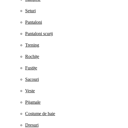
Seturi
Pantaloni
Pantaloni scurți
Trening
Rochițe
Fustițe
Sacouri
Veste
Pijamale
Costume de baie
Dresuri