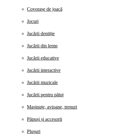
Covorașe de joacă
Jocuri
Jucării dentiție
Jucării din lemn
Jucării educative
Jucării interactive
Jucării muzicale
Jucării pentru pătuț
Mașinuțe, avioane, trenuri
Păpuși și accesorii
Plușuri