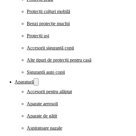
Protecții colțuri mobilă
Benzi protecție muchii
Protecții uși
Accesorii siguranță copii
Alte tipuri de protecții pentru casă
Siguranță auto copii
Aparatură
Accesorii pentru alăptat
Aparate aerosoli
Aparate de gătit
Aspiratoare nazale