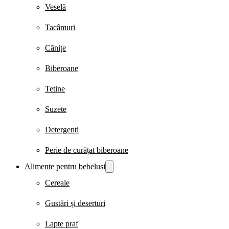
Veselă
Tacâmuri
Cănițe
Biberoane
Tetine
Suzete
Detergenți
Perie de curățat biberoane
Alimente pentru bebeluși
Cereale
Gustări și deserturi
Lapte praf