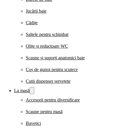
Jucării baie
Cădițe
Saltele pentru schimbat
Olițe și reductoare WC
Scaune și suporți anatomici baie
Coș de gunoi pentru scutece
Cutii dispenser șervețete
La masă
Accesorii pentru diversificare
Scaune pentru masă
Bavețici