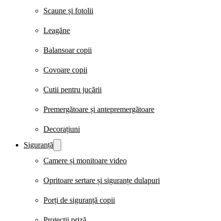
Scaune și fotolii
Leagăne
Balansoar copii
Covoare copii
Cutii pentru jucării
Premergătoare și antepremergătoare
Decorațiuni
Siguranță
Camere și monitoare video
Opritoare sertare și siguranțe dulapuri
Porți de siguranță copii
Protecții priză