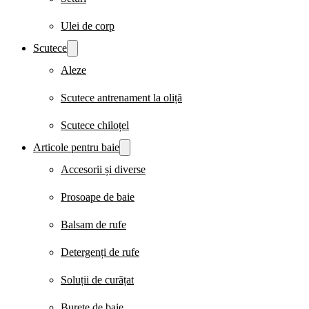
Ulei de corp
Scutece
Aleze
Scutece antrenament la oliță
Scutece chiloțel
Articole pentru baie
Accesorii și diverse
Prosoape de baie
Balsam de rufe
Detergenți de rufe
Soluții de curățat
Burete de baie