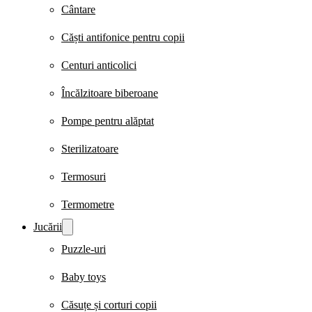
Cântare
Căști antifonice pentru copii
Centuri anticolici
Încălzitoare biberoane
Pompe pentru alăptat
Sterilizatoare
Termosuri
Termometre
Jucării
Puzzle-uri
Baby toys
Căsuțe și corturi copii