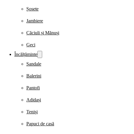
Șosete
Jambiere
Căciuli și Mănuși
Geci
Încălțăminte
Sandale
Balerini
Pantofi
Adidași
Teniși
Papuci de casă