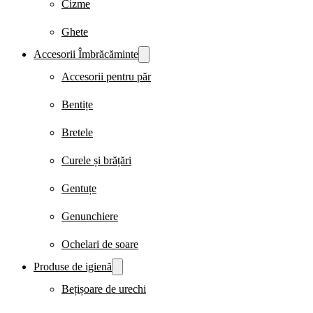
Cizme
Ghete
Accesorii Îmbrăcăminte
Accesorii pentru păr
Bentițe
Bretele
Curele și brățări
Gentuțe
Genunchiere
Ochelari de soare
Produse de igienă
Bețișoare de urechi