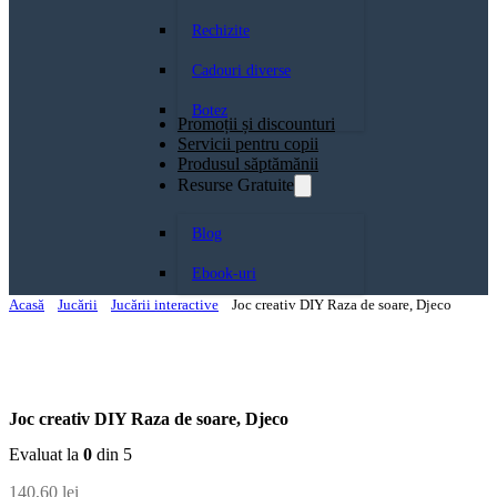
Rechizite
Cadouri diverse
Botez
Promoții și discounturi
Servicii pentru copii
Produsul săptămănii
Resurse Gratuite
Blog
Ebook-uri
Acasă
Jucării
Jucării interactive
Joc creativ DIY Raza de soare, Djeco
Joc creativ DIY Raza de soare, Djeco
Evaluat la
0
din 5
140,60
lei