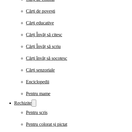
Cărți de povești
Cărți educative
Cărți Învăț să citesc
Cărți Învăț să scriu
Cărți învăț să socotesc
Cărți senzoriale
Enciclopedii
Pentru mame
Rechizite
Pentru scris
Pentru colorat și pictat