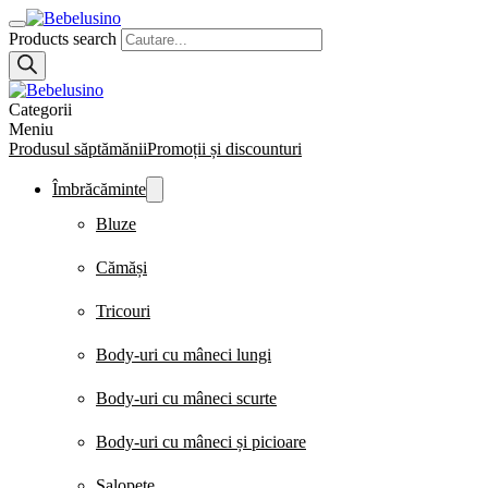
Products search
Categorii
Meniu
Produsul săptămănii
Promoții și discounturi
Îmbrăcăminte
Bluze
Cămăși
Tricouri
Body-uri cu mâneci lungi
Body-uri cu mâneci scurte
Body-uri cu mâneci și picioare
Salopete