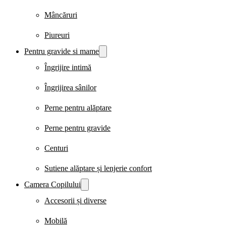
Mâncăruri
Piureuri
Pentru gravide si mame
Îngrijire intimă
Îngrijirea sânilor
Perne pentru alăptare
Perne pentru gravide
Centuri
Sutiene alăptare și lenjerie confort
Camera Copilului
Accesorii și diverse
Mobilă