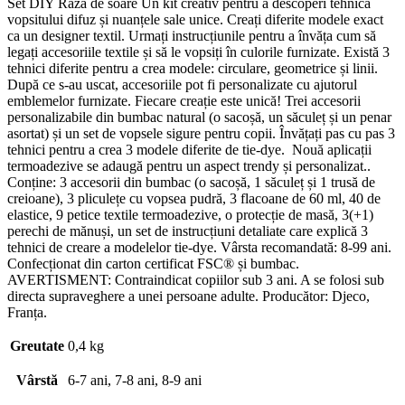
Set DIY Raza de soare Un kit creativ pentru a descoperi tehnica
vopsitului difuz și nuanțele sale unice. Creați diferite modele exact
ca un designer textil. Urmați instrucțiunile pentru a învăța cum să
legați accesoriile textile și să le vopsiți în culorile furnizate. Există 3
tehnici diferite pentru a crea modele: circulare, geometrice și linii.
După ce s-au uscat, accesoriile pot fi personalizate cu ajutorul
emblemelor furnizate. Fiecare creație este unică! Trei accesorii
personalizabile din bumbac natural (o sacoșă, un săculeț și un penar
asortat) și un set de vopsele sigure pentru copii. Învățați pas cu pas 3
tehnici pentru a crea 3 modele diferite de tie-dye. Nouă aplicații
termoadezive se adaugă pentru un aspect trendy și personalizat..
Conține: 3 accesorii din bumbac (o sacoșă, 1 săculeț și 1 trusă de
creioane), 3 pliculețe cu vopsea pudră, 3 flacoane de 60 ml, 40 de
elastice, 9 petice textile termoadezive, o protecție de masă, 3(+1)
perechi de mănuși, un set de instrucțiuni detaliate care explică 3
tehnici de creare a modelelor tie-dye. Vârsta recomandată: 8-99 ani.
Confecționat din carton certificat FSC® și bumbac.
AVERTISMENT: Contraindicat copiilor sub 3 ani. A se folosi sub
directa supraveghere a unei persoane adulte. Producător: Djeco,
Franța.
Greutate
0,4 kg
Vârstă
6-7 ani, 7-8 ani, 8-9 ani