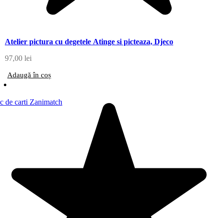
Atelier pictura cu degetele Atinge si picteaza, Djeco
97,00
lei
Adaugă în coș