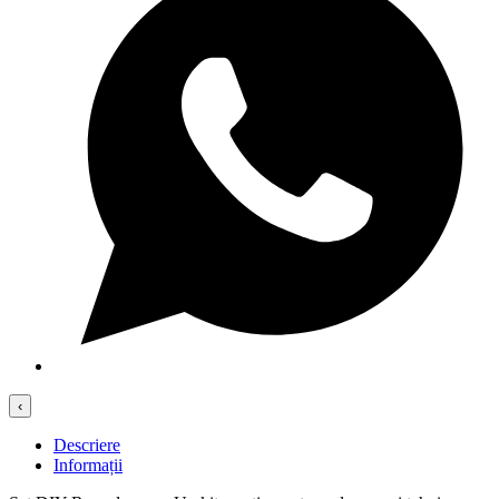
‹
Descriere
Informații