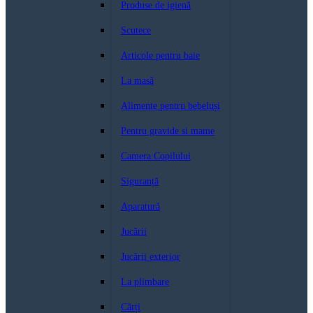
Produse de igienă
Scutece
Articole pentru baie
La masă
Alimente pentru bebeluși
Pentru gravide si mame
Camera Copilului
Siguranță
Aparatură
Jucării
Jucării exterior
La plimbare
Cărți