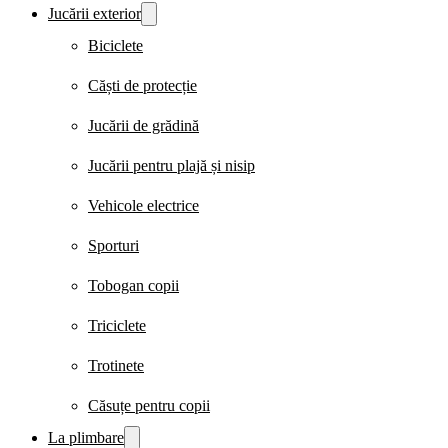
Jucării exterior
Biciclete
Căști de protecție
Jucării de grădină
Jucării pentru plajă și nisip
Vehicole electrice
Sporturi
Tobogan copii
Triciclete
Trotinete
Căsuțe pentru copii
La plimbare