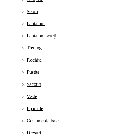
Seturi
Pantaloni
Pantaloni scurți
Trening
Rochițe
Fustițe
Sacouri
Veste
Pijamale
Costume de baie
Dresuri