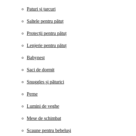
Paturi și țarcuri
Saltele pentru pătuț
Protecții pentru pătuț
Lenjerie pentru pătuț
Babynest
Saci de dormit
Snuggles și păturici
Perne
Lumini de veghe
Mese de schimbat
Scaune pentru bebeluși