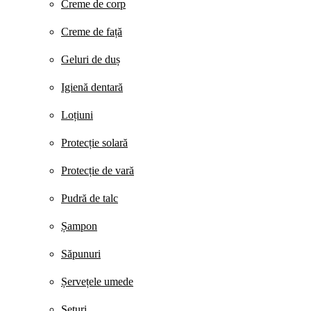
Creme de corp
Creme de față
Geluri de duș
Igienă dentară
Loțiuni
Protecție solară
Protecție de vară
Pudră de talc
Șampon
Săpunuri
Șervețele umede
Seturi