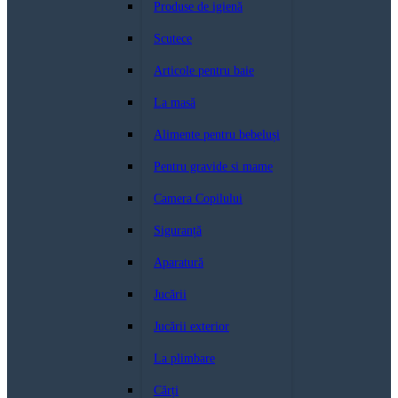
Produse de igienă
Scutece
Articole pentru baie
La masă
Alimente pentru bebeluși
Pentru gravide si mame
Camera Copilului
Siguranță
Aparatură
Jucării
Jucării exterior
La plimbare
Cărți