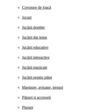
Covorașe de joacă
Jocuri
Jucării dentiție
Jucării din lemn
Jucării educative
Jucării interactive
Jucării muzicale
Jucării pentru pătuț
Mașinuțe, avioane, trenuri
Păpuși și accesorii
Plușuri