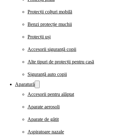
Protecții colțuri mobilă
Benzi protecție muchii
Protecții uși
Accesorii siguranță copii
Alte tipuri de protecții pentru casă
Siguranță auto copii
Aparatură
Accesorii pentru alăptat
Aparate aerosoli
Aparate de gătit
Aspiratoare nazale