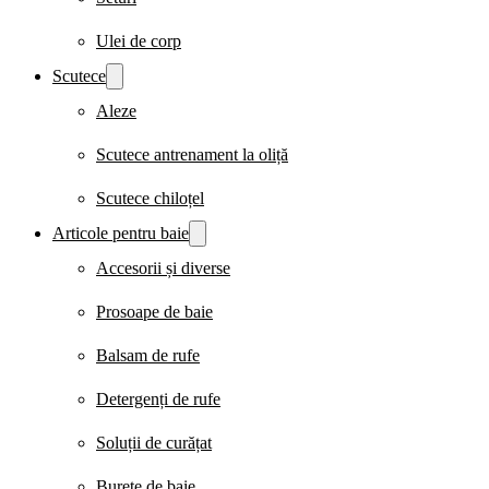
Ulei de corp
Scutece
Aleze
Scutece antrenament la oliță
Scutece chiloțel
Articole pentru baie
Accesorii și diverse
Prosoape de baie
Balsam de rufe
Detergenți de rufe
Soluții de curățat
Burete de baie