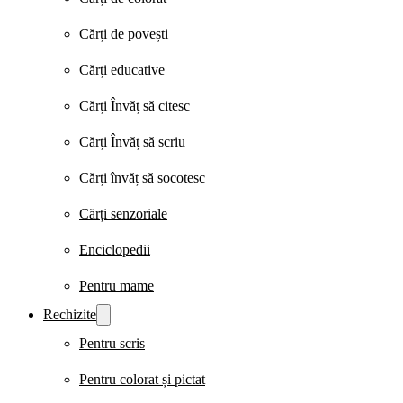
Cărți de povești
Cărți educative
Cărți Învăț să citesc
Cărți Învăț să scriu
Cărți învăț să socotesc
Cărți senzoriale
Enciclopedii
Pentru mame
Rechizite
Pentru scris
Pentru colorat și pictat