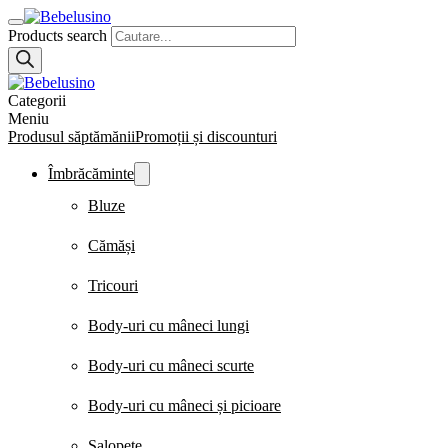
Products search
Categorii
Meniu
Produsul săptămănii
Promoții și discounturi
Îmbrăcăminte
Bluze
Cămăși
Tricouri
Body-uri cu mâneci lungi
Body-uri cu mâneci scurte
Body-uri cu mâneci și picioare
Salopete