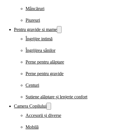
Mâncăruri
Piureuri
Pentru gravide si mame
Îngrijire intimă
Îngrijirea sânilor
Perne pentru alăptare
Perne pentru gravide
Centuri
Sutiene alăptare și lenjerie confort
Camera Copilului
Accesorii și diverse
Mobilă