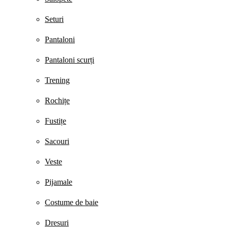
Seturi
Pantaloni
Pantaloni scurți
Trening
Rochițe
Fustițe
Sacouri
Veste
Pijamale
Costume de baie
Dresuri