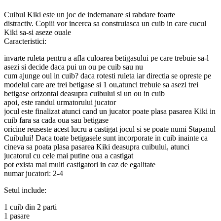
Cuibul Kiki este un joc de indemanare si rabdare foarte
distractiv. Copiii vor incerca sa construiasca un cuib in care cucul
Kiki sa-si aseze ouale
Caracteristici:
invarte ruleta pentru a afla culoarea betigasului pe care trebuie sa-l
asezi si decide daca pui un ou pe cuib sau nu
cum ajunge oul in cuib? daca rotesti ruleta iar directia se opreste pe
modelul care are trei betigase si 1 ou,atunci trebuie sa asezi trei
betigase orizontal deasupra cuibului si un ou in cuib
apoi, este randul urmatorului jucator
jocul este finalizat atunci cand un jucator poate plasa pasarea Kiki in
cuib fara sa cada oua sau betigase
oricine reuseste acest lucru a castigat jocul si se poate numi Stapanul
Cuibului! Daca toate betigasele sunt incorporate in cuib inainte ca
cineva sa poata plasa pasarea Kiki deasupra cuibului, atunci
jucatorul cu cele mai putine oua a castigat
pot exista mai multi castigatori in caz de egalitate
numar jucatori: 2-4
Setul include:
1 cuib din 2 parti
1 pasare