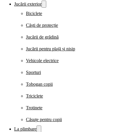
Jucării exterior
Biciclete
Căști de protecție
Jucării de grădină
Jucării pentru plajă și nisip
Vehicole electrice
Sporturi
Tobogan copii
Triciclete
Trotinete
Căsuțe pentru copii
La plimbare