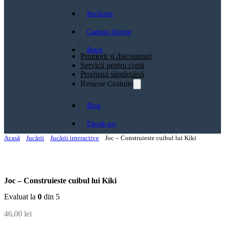
Rechizite
Cadouri diverse
Botez
Promoții și discounturi
Servicii pentru copii
Produsul săptămănii
Resurse Gratuite
Blog
Ebook-uri
Acasă
Jucării
Jucării interactive
Joc – Construieste cuibul lui Kiki
Joc – Construieste cuibul lui Kiki
Evaluat la
0
din 5
46,00
lei