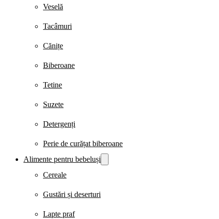
Veselă
Tacâmuri
Cănițe
Biberoane
Tetine
Suzete
Detergenți
Perie de curățat biberoane
Alimente pentru bebeluși
Cereale
Gustări și deserturi
Lapte praf