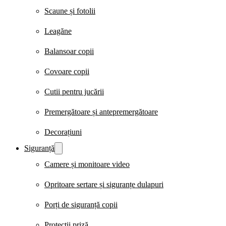
Scaune și fotolii
Leagăne
Balansoar copii
Covoare copii
Cutii pentru jucării
Premergătoare și antepremergătoare
Decorațiuni
Siguranță
Camere și monitoare video
Opritoare sertare și siguranțe dulapuri
Porți de siguranță copii
Protecții priză