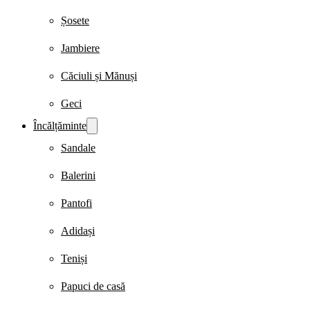
Șosete
Jambiere
Căciuli și Mănuși
Geci
Încălțăminte
Sandale
Balerini
Pantofi
Adidași
Teniși
Papuci de casă