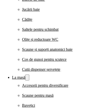
Jucării baie
Cădițe
Saltele pentru schimbat
Olițe și reductoare WC
Scaune și suporți anatomici baie
Coș de gunoi pentru scutece
Cutii dispenser șervețete
La masă
Accesorii pentru diversificare
Scaune pentru masă
Bavețici