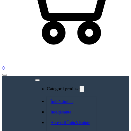
0
Categorii produse
Îmbrăcăminte
Încălțăminte
Accesorii Îmbrăcăminte