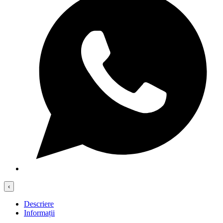
‹
Descriere
Informații