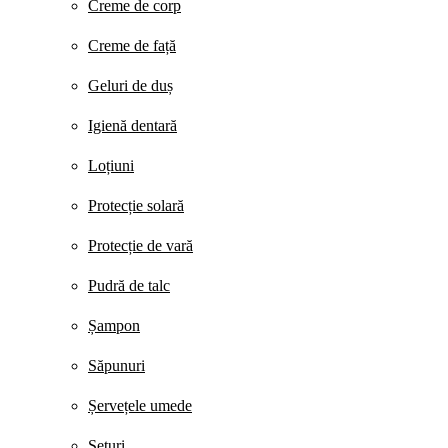
Creme de corp
Creme de față
Geluri de duș
Igienă dentară
Loțiuni
Protecție solară
Protecție de vară
Pudră de talc
Șampon
Săpunuri
Șervețele umede
Seturi