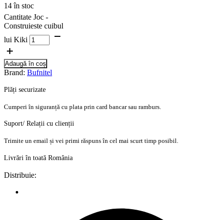
14 în stoc
Cantitate Joc -
Construieste cuibul
lui Kiki
Adaugă în coș
Brand:
Bufnitel
Plăți securizate
Cumperi în siguranță cu plata prin card bancar sau ramburs.
Suport/ Relații cu clienții
Trimite un email și vei primi răspuns în cel mai scurt timp posibil.
Livrări în toată România
Distribuie: