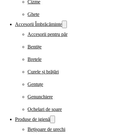
Cizme
Ghete
Accesorii Îmbrăcăminte
Accesorii pentru păr
Bentițe
Bretele
Curele și brățări
Gentuțe
Genunchiere
Ochelari de soare
Produse de igienă
Bețișoare de urechi