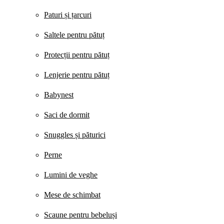
Paturi și țarcuri
Saltele pentru pătuț
Protecții pentru pătuț
Lenjerie pentru pătuț
Babynest
Saci de dormit
Snuggles și păturici
Perne
Lumini de veghe
Mese de schimbat
Scaune pentru bebeluși