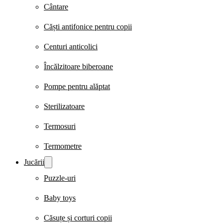
Cântare
Căști antifonice pentru copii
Centuri anticolici
Încălzitoare biberoane
Pompe pentru alăptat
Sterilizatoare
Termosuri
Termometre
Jucării
Puzzle-uri
Baby toys
Căsuțe și corturi copii