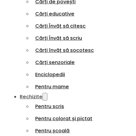
Cărți de povești
Cărți educative
Cărți Învăț să citesc
Cărți Învăț să scriu
Cărți învăț să socotesc
Cărți senzoriale
Enciclopedii
Pentru mame
Rechizite
Pentru scris
Pentru colorat și pictat
Pentru școală