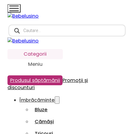
Products
search
Categorii
Meniu
Produsul săptămănii
Promoții și
discounturi
Îmbrăcăminte
Bluze
Cămăși
Tricouri