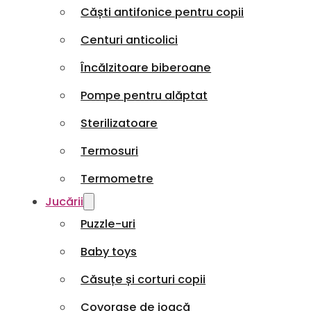
Căști antifonice pentru copii
Centuri anticolici
Încălzitoare biberoane
Pompe pentru alăptat
Sterilizatoare
Termosuri
Termometre
Jucării
Puzzle-uri
Baby toys
Căsuțe și corturi copii
Covorașe de joacă