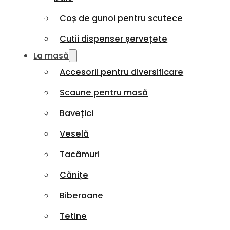
Coș de gunoi pentru scutece
Cutii dispenser șervețete
La masă
Accesorii pentru diversificare
Scaune pentru masă
Bavețici
Veselă
Tacâmuri
Cănițe
Biberoane
Tetine