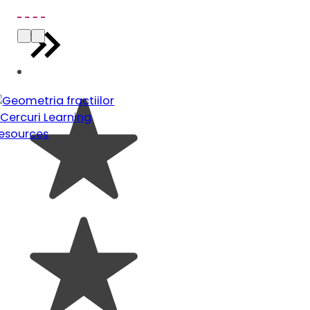
copiilor mai mici de 3 ani. Nu lasati
ambalajele jucariilor/produselor la
indemana copiilor. Pastrati instructiunile si
etichetele pentru referinte viitoare.