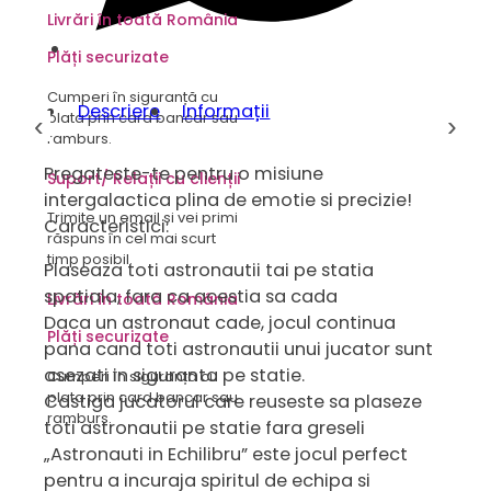
Livrări în toată România
Plăți securizate
Cumperi în siguranță cu
Descriere
Informații
plata prin card bancar sau
‹
›
ramburs.
Pregateste-te pentru o misiune
Suport/ Relații cu clienții
intergalactica plina de emotie si precizie!
Trimite un email și vei primi
Caracteristici:
răspuns în cel mai scurt
timp posibil.
Plaseaza toti astronautii tai pe statia
spatiala, fara ca acestia sa cada
Livrări în toată România
Daca un astronaut cade, jocul continua
Plăți securizate
pana cand toti astronautii unui jucator sunt
asezati in siguranta pe statie.
Cumperi în siguranță cu
plata prin card bancar sau
Castiga jucatorul care reuseste sa plaseze
ramburs.
toti astronautii pe statie fara greseli
„Astronauti in Echilibru” este jocul perfect
pentru a incuraja spiritul de echipa si