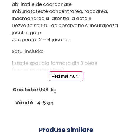
abilitatile de coordonare.
Imbunatateste concentrarea, rabdarea,
indemanarea si atentia la detalii
Dezvolta spiritul de observatie si incurajeaza
jocul in grup
Joc pentru 2 – 4 jucatori
Setul include:
1 statie spatiala formata din 3 piese
(necesita asamblare)
Vezi mai mult ↓
48 de astronauti
instructiuni
Greutate
0,509 kg
Dimensiuni ambalaj: 26 x 20 x 6 cm
Vârstă
4-5 ani
Varsta recomandata: 4 ani+
Atentie! Contraindicat copiilor mai mici de 3
ani. Jucaria/produsul poate contine piese
mici care se pot inghiti sau inhala existand
Produse similare
pericolul de sufocare sau nu este potrivita