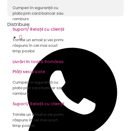
Cumperi în siguranță cu
plata prin card bancar sau
ramburs.
Distribuie:
Suport/ Relații cu clienții
Trimite un email și vei primi
răspuns în cel mai scurt
timp posibil.
Livrări în toată România
Plăți securizate
Cumperi în siguranță cu
plata prin card bancar sau
ramburs.
Suport/ Relații cu clienții
Trimite un email și vei primi
răspuns în cel mai scurt
timp posibil.