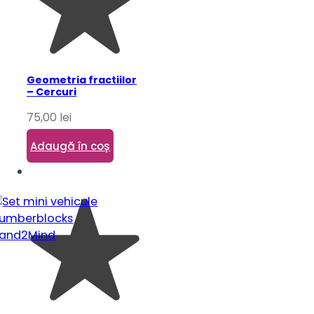
Geometria fractiilor
– Cercuri
75,00
lei
Adaugă în coș