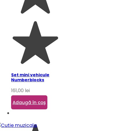
Set mini vehicule
Numberblocks
161,00
lei
Adaugă în coș