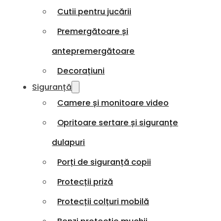
Cutii pentru jucării
Premergătoare și
antepremergătoare
Decorațiuni
Siguranță
Camere și monitoare video
Opritoare sertare și siguranțe
dulapuri
Porți de siguranță copii
Protecții priză
Protecții colțuri mobilă