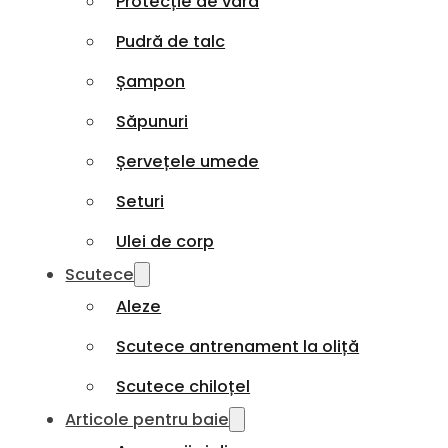
Protecție de vară
Pudră de talc
Șampon
Săpunuri
Șervețele umede
Seturi
Ulei de corp
Scutece
Aleze
Scutece antrenament la oliță
Scutece chiloțel
Articole pentru baie