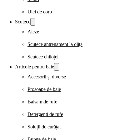
Ulei de corp
Scutece
Aleze
Scutece antrenament la oliță
Scutece chiloțel
Articole pentru baie
Accesorii și diverse
Prosoape de baie
Balsam de rufe
Detergenți de rufe
Soluții de curățat
Burete de baie