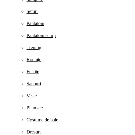
Seturi
Pantaloni
Pantaloni scurți
Trening
Rochițe
Fustițe
Sacouri
Veste
Pijamale
Costume de baie
Dresuri