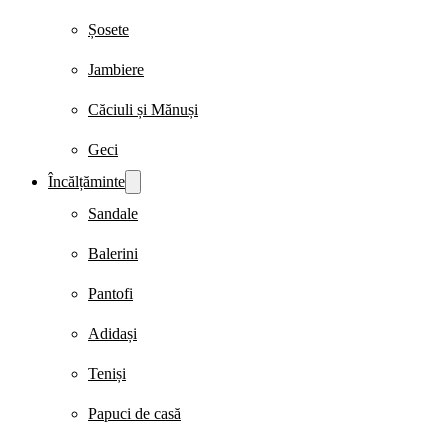
Șosete
Jambiere
Căciuli și Mănuși
Geci
Încălțăminte
Sandale
Balerini
Pantofi
Adidași
Teniși
Papuci de casă