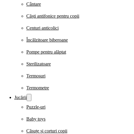
Cântare
Căști antifonice pentru copii
Centuri anticolici
Încălzitoare biberoane
Pompe pentru alăptat
Sterilizatoare
Termosuri
Termometre
Jucării
Puzzle-uri
Baby toys
Căsuțe și corturi copii