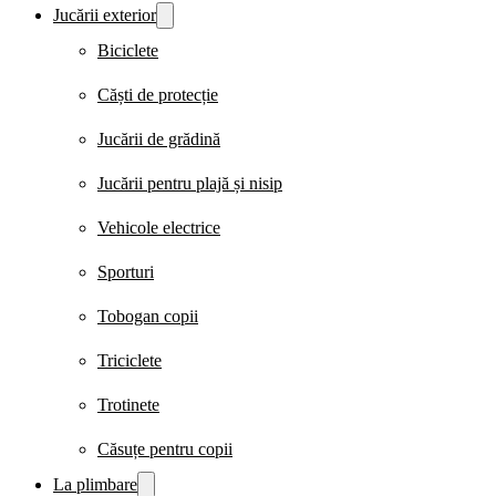
Jucării exterior
Biciclete
Căști de protecție
Jucării de grădină
Jucării pentru plajă și nisip
Vehicole electrice
Sporturi
Tobogan copii
Triciclete
Trotinete
Căsuțe pentru copii
La plimbare