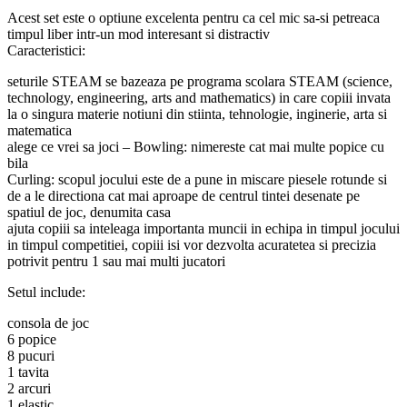
Acest set este o optiune excelenta pentru ca cel mic sa-si petreaca
timpul liber intr-un mod interesant si distractiv
Caracteristici:
seturile STEAM se bazeaza pe programa scolara STEAM (science,
technology, engineering, arts and mathematics) in care copiii invata
la o singura materie notiuni din stiinta, tehnologie, inginerie, arta si
matematica
alege ce vrei sa joci – Bowling: nimereste cat mai multe popice cu
bila
Curling: scopul jocului este de a pune in miscare piesele rotunde si
de a le directiona cat mai aproape de centrul tintei desenate pe
spatiul de joc, denumita casa
ajuta copiii sa inteleaga importanta muncii in echipa in timpul jocului
in timpul competitiei, copiii isi vor dezvolta acuratetea si precizia
potrivit pentru 1 sau mai multi jucatori
Setul include:
consola de joc
6 popice
8 pucuri
1 tavita
2 arcuri
1 elastic