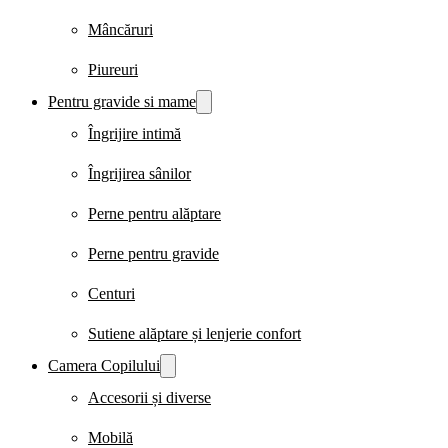
Mâncăruri
Piureuri
Pentru gravide si mame
Îngrijire intimă
Îngrijirea sânilor
Perne pentru alăptare
Perne pentru gravide
Centuri
Sutiene alăptare și lenjerie confort
Camera Copilului
Accesorii și diverse
Mobilă