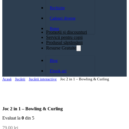
Rechizite
Cadouri diverse
Botez
Promoții și discounturi
Servicii pentru copii
Produsul săptămănii
Resurse Gratuite
Blog
Ebook-uri
Acasă
Jucării
Jucării interactive
Joc 2 in 1 – Bowling & Curling
Joc 2 in 1 – Bowling & Curling
Evaluat la
0
din 5
79,00
lei