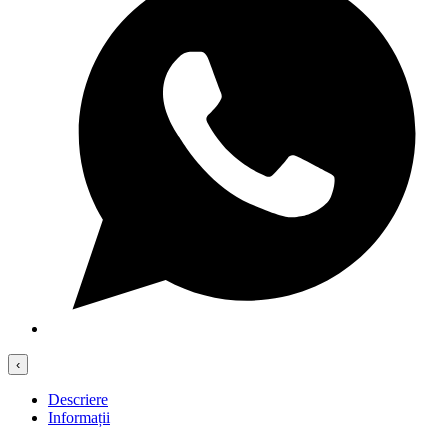
‹
Descriere
Informații