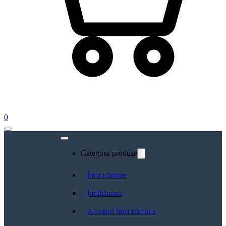
0
Categorii produse
Îmbrăcăminte
Încălțăminte
Accesorii Îmbrăcăminte