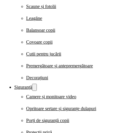
Scaune și fotolii
Leagăne
Balansoar copii
Covoare copii
Cutii pentru jucării
Premergătoare și antepremergătoare
Decorațiuni
Siguranță
Camere și monitoare video
Opritoare sertare și siguranțe dulapuri
Porți de siguranță copii
Protecții priză