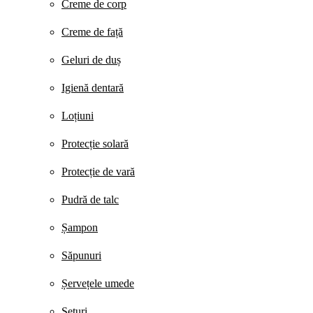
Creme de corp
Creme de față
Geluri de duș
Igienă dentară
Loțiuni
Protecție solară
Protecție de vară
Pudră de talc
Șampon
Săpunuri
Șervețele umede
Seturi