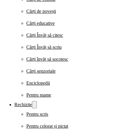
Cărți de povești
Cărți educative
Cărți Învăț să citesc
Cărți Învăț să scriu
Cărți învăț să socotesc
Cărți senzoriale
Enciclopedii
Pentru mame
Rechizite
Pentru scris
Pentru colorat și pictat