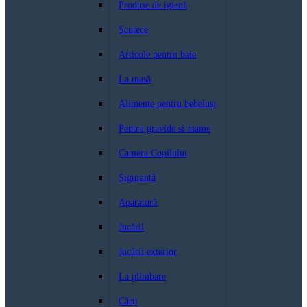
Produse de igienă
Scutece
Articole pentru baie
La masă
Alimente pentru bebeluși
Pentru gravide si mame
Camera Copilului
Siguranță
Aparatură
Jucării
Jucării exterior
La plimbare
Cărți