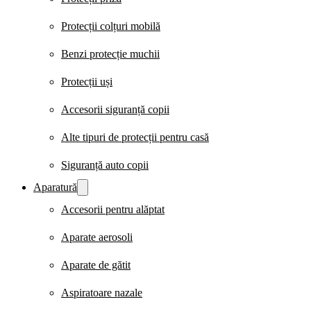
Protecții colțuri mobilă
Benzi protecție muchii
Protecții uși
Accesorii siguranță copii
Alte tipuri de protecții pentru casă
Siguranță auto copii
Aparatură
Accesorii pentru alăptat
Aparate aerosoli
Aparate de gătit
Aspiratoare nazale