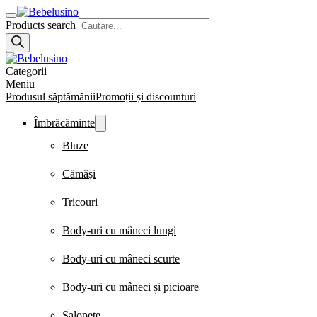
Products search
Categorii
Meniu
Produsul săptămănii
Promoții și discounturi
Îmbrăcăminte
Bluze
Cămăși
Tricouri
Body-uri cu mâneci lungi
Body-uri cu mâneci scurte
Body-uri cu mâneci și picioare
Salopete