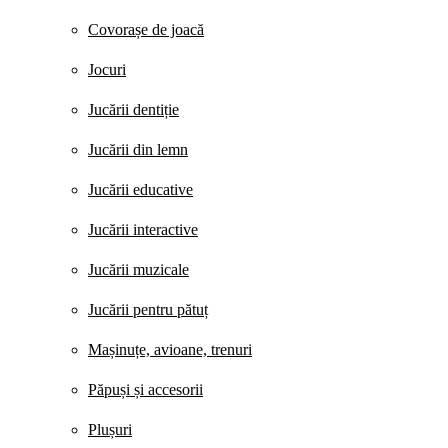
Covorașe de joacă
Jocuri
Jucării dentiție
Jucării din lemn
Jucării educative
Jucării interactive
Jucării muzicale
Jucării pentru pătuț
Mașinuțe, avioane, trenuri
Păpuși și accesorii
Plușuri