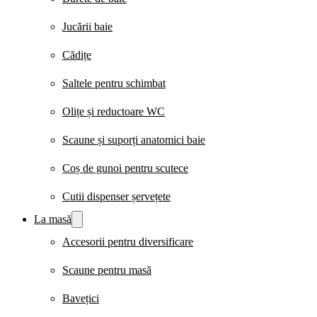
Jucării baie
Cădițe
Saltele pentru schimbat
Olițe și reductoare WC
Scaune și suporți anatomici baie
Coș de gunoi pentru scutece
Cutii dispenser șervețete
La masă
Accesorii pentru diversificare
Scaune pentru masă
Bavețici