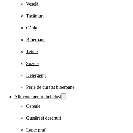
Veselă
Tacâmuri
Cănițe
Biberoane
Tetine
Suzete
Detergenți
Perie de curățat biberoane
Alimente pentru bebeluși
Cereale
Gustări și deserturi
Lapte praf