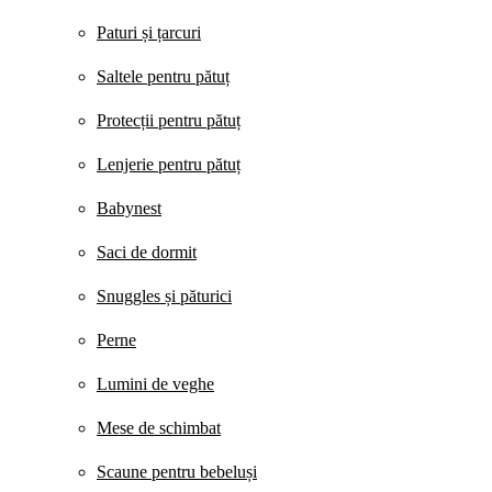
Paturi și țarcuri
Saltele pentru pătuț
Protecții pentru pătuț
Lenjerie pentru pătuț
Babynest
Saci de dormit
Snuggles și păturici
Perne
Lumini de veghe
Mese de schimbat
Scaune pentru bebeluși