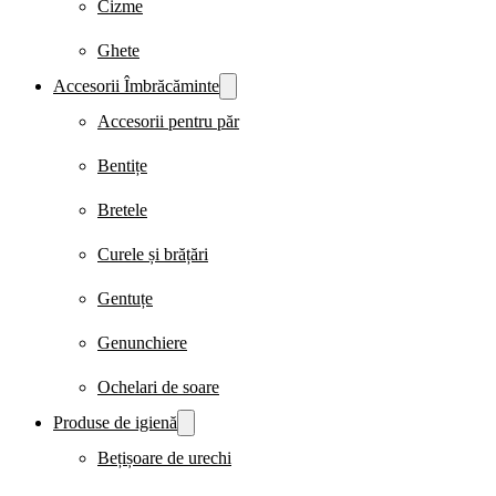
Cizme
Ghete
Accesorii Îmbrăcăminte
Accesorii pentru păr
Bentițe
Bretele
Curele și brățări
Gentuțe
Genunchiere
Ochelari de soare
Produse de igienă
Bețișoare de urechi