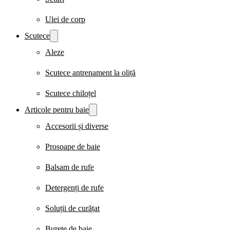
Ulei de corp
Scutece
Aleze
Scutece antrenament la oliță
Scutece chiloțel
Articole pentru baie
Accesorii și diverse
Prosoape de baie
Balsam de rufe
Detergenți de rufe
Soluții de curățat
Burete de baie