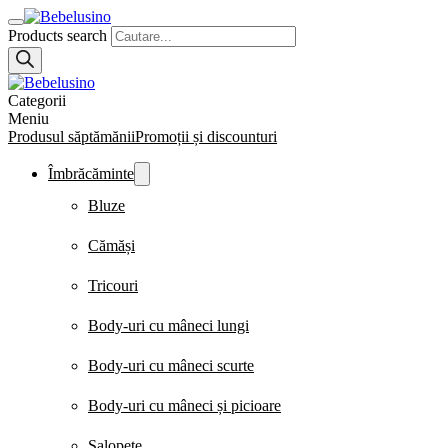
Products search
Categorii
Meniu
Produsul săptămănii
Promoții și discounturi
Îmbrăcăminte
Bluze
Cămăși
Tricouri
Body-uri cu mâneci lungi
Body-uri cu mâneci scurte
Body-uri cu mâneci și picioare
Salopete