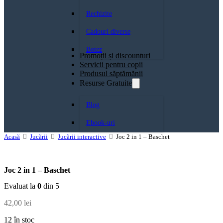
Rechizite
Cadouri diverse
Botez
Promoții și discounturi
Servicii pentru copii
Produsul săptămănii
Resurse Gratuite
Blog
Ebook-uri
Acasă
Jucării
Jucării interactive
Joc 2 in 1 – Baschet
Joc 2 in 1 – Baschet
Evaluat la
0
din 5
42,00
lei
12 în stoc