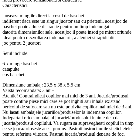
Caracteristici:
lanseaza mingiile direct la cosul de baschet
indiferent daca este un singur jucator sau cu prietenii, acest joc de
baschet poate aduce distractie pentru un timp indelungat
datorita dimensiunilor sale, acest joc il poate insoti pe micut oriunde
ideal pentru dezvoltarea indemanarii, a atentiei si rapiditatii
joc pentru 2 jucatori
Setul include:
6 x minge baschet
catapulte
cos baschet
Dimensiune ambalaj: 23.5 x 38 x 5.5 cm
Varsta recomandata: 3 ani+
Atentie! Contraindicat copiilor mai mici de 3 ani. Jucaria/produsul
poate contine piese mici care se pot inghiti sau inhala existand
pericolul de sufocare sau nu este potrivita copiilor mai mici de 3 ani.
Nu lasati ambalajele jucariilor/produselor la indemana copiilor.
Indepartati orice ambalaj al jucariei/produsului inainte de a da
jucaria/produsul copilului. Va rugam sa supravegheati copilul in timp
ce se joaca/foloseste acest produs. Pastrati instructiunile si etichetele
pentru referinte viitoare. Pastrati jucaria/produsul departe de foc,