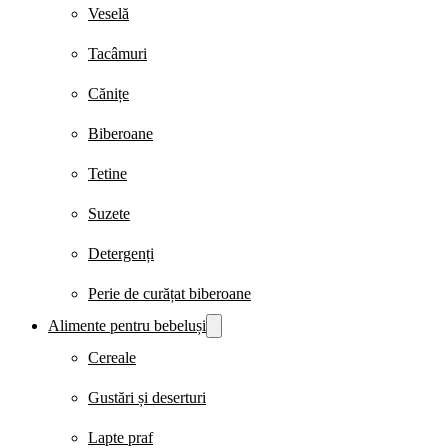
Veselă
Tacâmuri
Cănițe
Biberoane
Tetine
Suzete
Detergenți
Perie de curățat biberoane
Alimente pentru bebeluși
Cereale
Gustări și deserturi
Lapte praf