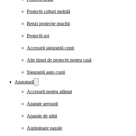
Protecții colțuri mobilă
Benzi protecție muchii
Protecții uși
Accesorii siguranță copii
Alte tipuri de protecții pentru casă
Siguranță auto copii
Aparatură
Accesorii pentru alăptat
Aparate aerosoli
Aparate de gătit
Aspiratoare nazale