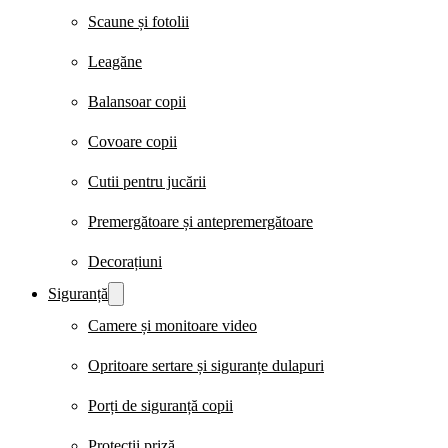
Scaune și fotolii
Leagăne
Balansoar copii
Covoare copii
Cutii pentru jucării
Premergătoare și antepremergătoare
Decorațiuni
Siguranță
Camere și monitoare video
Opritoare sertare și siguranțe dulapuri
Porți de siguranță copii
Protecții priză