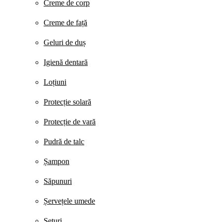
Creme de corp
Creme de față
Geluri de duș
Igienă dentară
Loțiuni
Protecție solară
Protecție de vară
Pudră de talc
Șampon
Săpunuri
Șervețele umede
Seturi