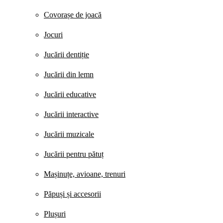
Covorașe de joacă
Jocuri
Jucării dentiție
Jucării din lemn
Jucării educative
Jucării interactive
Jucării muzicale
Jucării pentru pătuț
Mașinuțe, avioane, trenuri
Păpuși și accesorii
Plușuri