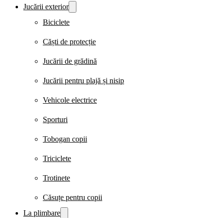
Jucării exterior
Biciclete
Căști de protecție
Jucării de grădină
Jucării pentru plajă și nisip
Vehicole electrice
Sporturi
Tobogan copii
Triciclete
Trotinete
Căsuțe pentru copii
La plimbare