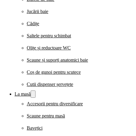
Jucării baie
Cădițe
Saltele pentru schimbat
Olițe și reductoare WC
Scaune și suporți anatomici baie
Coș de gunoi pentru scutece
Cutii dispenser șervețete
La masă
Accesorii pentru diversificare
Scaune pentru masă
Bavețici