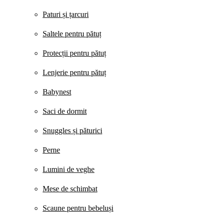
Paturi și țarcuri
Saltele pentru pătuț
Protecții pentru pătuț
Lenjerie pentru pătuț
Babynest
Saci de dormit
Snuggles și păturici
Perne
Lumini de veghe
Mese de schimbat
Scaune pentru bebeluși