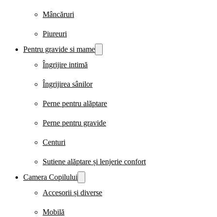
Mâncăruri
Piureuri
Pentru gravide si mame
Îngrijire intimă
Îngrijirea sânilor
Perne pentru alăptare
Perne pentru gravide
Centuri
Sutiene alăptare și lenjerie confort
Camera Copilului
Accesorii și diverse
Mobilă