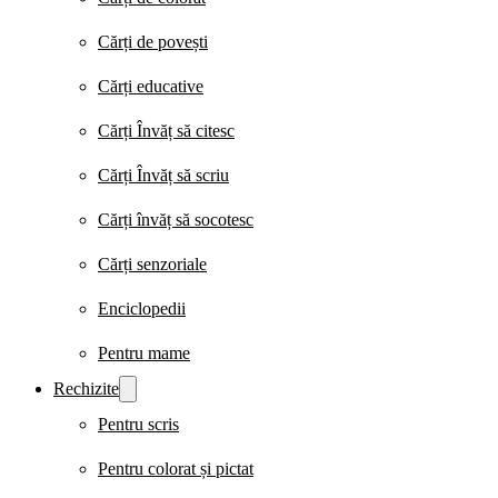
Cărți de povești
Cărți educative
Cărți Învăț să citesc
Cărți Învăț să scriu
Cărți învăț să socotesc
Cărți senzoriale
Enciclopedii
Pentru mame
Rechizite
Pentru scris
Pentru colorat și pictat