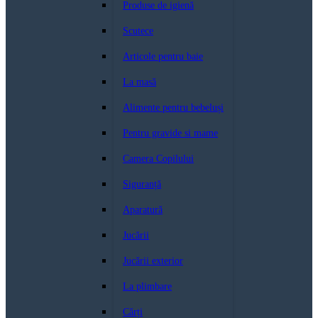
Produse de igienă
Scutece
Articole pentru baie
La masă
Alimente pentru bebeluși
Pentru gravide si mame
Camera Copilului
Siguranță
Aparatură
Jucării
Jucării exterior
La plimbare
Cărți