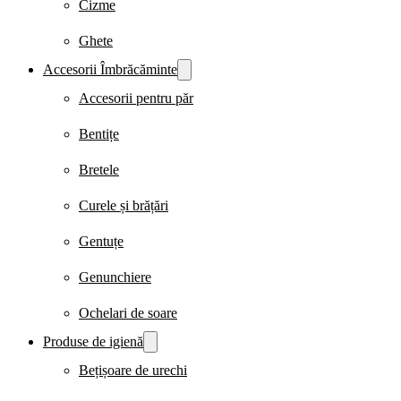
Cizme
Ghete
Accesorii Îmbrăcăminte
Accesorii pentru păr
Bentițe
Bretele
Curele și brățări
Gentuțe
Genunchiere
Ochelari de soare
Produse de igienă
Bețișoare de urechi