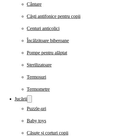
Cântare
Căști antifonice pentru copii
Centuri anticolici
Încălzitoare biberoane
Pompe pentru alăptat
Sterilizatoare
Termosuri
Termometre
Jucării
Puzzle-uri
Baby toys
Căsuțe și corturi copii