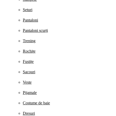
Seturi
Pantaloni
Pantaloni scurți
Trening
Rochițe
Fustițe
Sacouri
Veste
Pijamale
Costume de baie
Dresuri