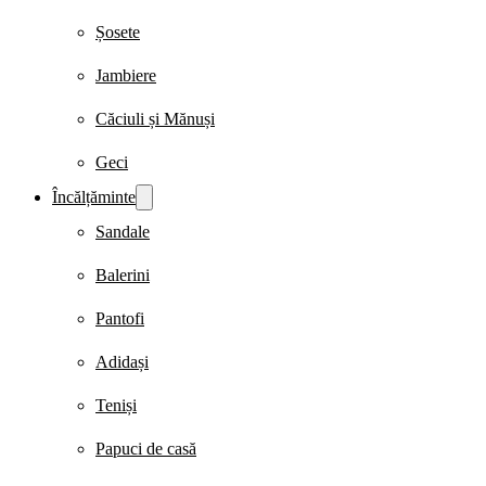
Șosete
Jambiere
Căciuli și Mănuși
Geci
Încălțăminte
Sandale
Balerini
Pantofi
Adidași
Teniși
Papuci de casă