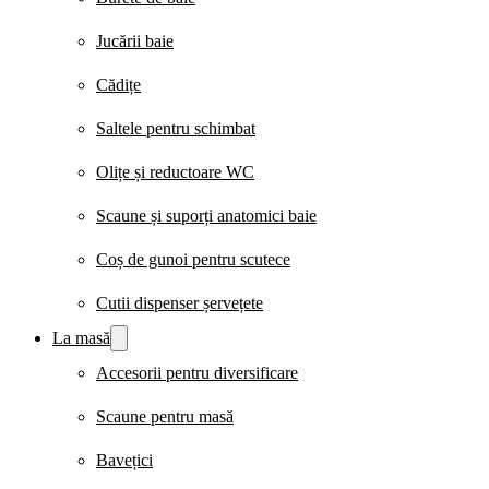
Jucării baie
Cădițe
Saltele pentru schimbat
Olițe și reductoare WC
Scaune și suporți anatomici baie
Coș de gunoi pentru scutece
Cutii dispenser șervețete
La masă
Accesorii pentru diversificare
Scaune pentru masă
Bavețici