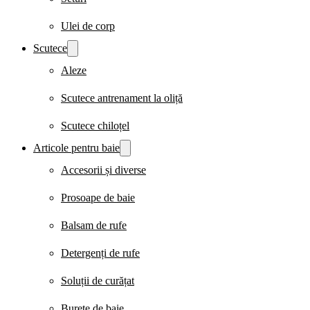
Ulei de corp
Scutece
Aleze
Scutece antrenament la oliță
Scutece chiloțel
Articole pentru baie
Accesorii și diverse
Prosoape de baie
Balsam de rufe
Detergenți de rufe
Soluții de curățat
Burete de baie