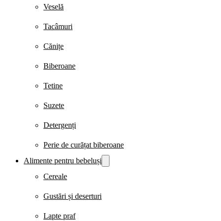
Veselă
Tacâmuri
Cănițe
Biberoane
Tetine
Suzete
Detergenți
Perie de curățat biberoane
Alimente pentru bebeluși
Cereale
Gustări și deserturi
Lapte praf