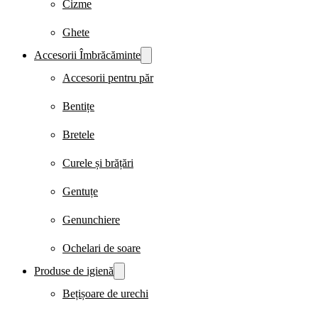
Cizme
Ghete
Accesorii Îmbrăcăminte
Accesorii pentru păr
Bentițe
Bretele
Curele și brățări
Gentuțe
Genunchiere
Ochelari de soare
Produse de igienă
Bețișoare de urechi