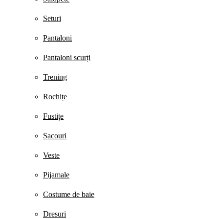
Seturi
Pantaloni
Pantaloni scurți
Trening
Rochițe
Fustițe
Sacouri
Veste
Pijamale
Costume de baie
Dresuri