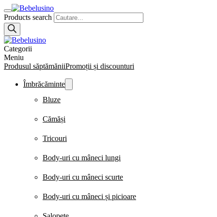
Products search
Categorii
Meniu
Produsul săptămănii
Promoții și discounturi
Îmbrăcăminte
Bluze
Cămăși
Tricouri
Body-uri cu mâneci lungi
Body-uri cu mâneci scurte
Body-uri cu mâneci și picioare
Salopete