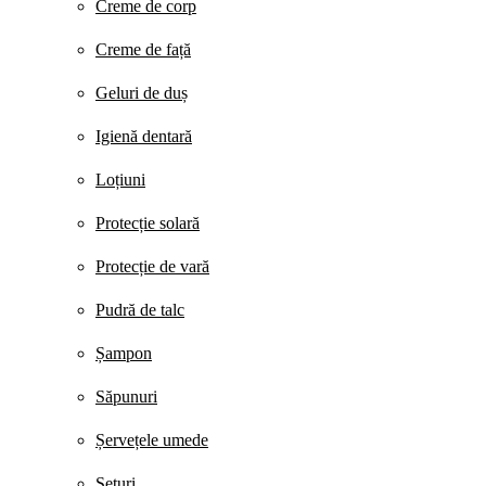
Creme de corp
Creme de față
Geluri de duș
Igienă dentară
Loțiuni
Protecție solară
Protecție de vară
Pudră de talc
Șampon
Săpunuri
Șervețele umede
Seturi