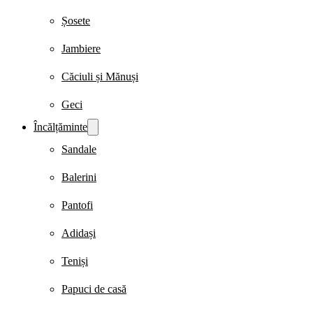
Șosete
Jambiere
Căciuli și Mănuși
Geci
Încălțăminte
Sandale
Balerini
Pantofi
Adidași
Teniși
Papuci de casă