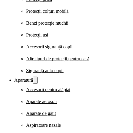
Protecții colțuri mobilă
Benzi protecție muchii
Protecții uși
Accesorii siguranță copii
Alte tipuri de protecții pentru casă
Siguranță auto copii
Aparatură
Accesorii pentru alăptat
Aparate aerosoli
Aparate de gătit
Aspiratoare nazale