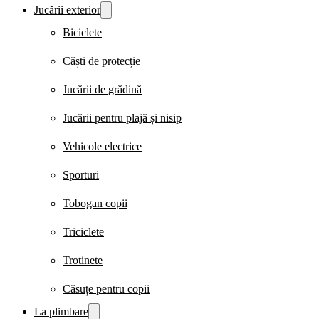
Jucării exterior
Biciclete
Căști de protecție
Jucării de grădină
Jucării pentru plajă și nisip
Vehicole electrice
Sporturi
Tobogan copii
Triciclete
Trotinete
Căsuțe pentru copii
La plimbare