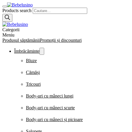
Products search
Categorii
Meniu
Produsul săptămănii
Promoții și discounturi
Îmbrăcăminte
Bluze
Cămăși
Tricouri
Body-uri cu mâneci lungi
Body-uri cu mâneci scurte
Body-uri cu mâneci și picioare
Salopete