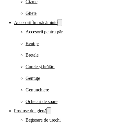
Cizme
Ghete
Accesorii Îmbrăcăminte
Accesorii pentru păr
Bentițe
Bretele
Curele și brățări
Gentuțe
Genunchiere
Ochelari de soare
Produse de igienă
Bețișoare de urechi