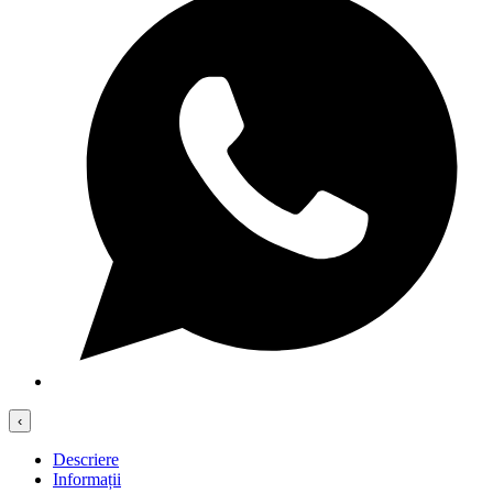
‹
Descriere
Informații