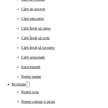
Cărți de povești
Cărți educative
Cărți Învăț să citesc
Cărți Învăț să scriu
Cărți învăț să socotesc
Cărți senzoriale
Enciclopedii
Pentru mame
Rechizite
Pentru scris
Pentru colorat și pictat