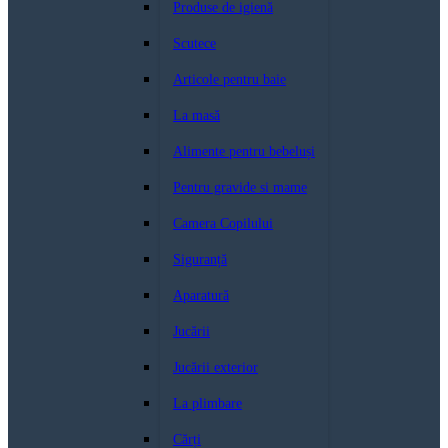
Produse de igienă
Scutece
Articole pentru baie
La masă
Alimente pentru bebeluși
Pentru gravide si mame
Camera Copilului
Siguranță
Aparatură
Jucării
Jucării exterior
La plimbare
Cărți