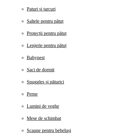
Paturi și țarcuri
Saltele pentru pătuț
Protecții pentru pătuț
Lenjerie pentru pătuț
Babynest
Saci de dormit
Snuggles și păturici
Perne
Lumini de veghe
Mese de schimbat
Scaune pentru bebeluși