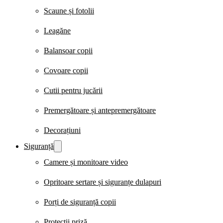
Scaune și fotolii
Leagăne
Balansoar copii
Covoare copii
Cutii pentru jucării
Premergătoare și antepremergătoare
Decorațiuni
Siguranță
Camere și monitoare video
Opritoare sertare și siguranțe dulapuri
Porți de siguranță copii
Protecții priză