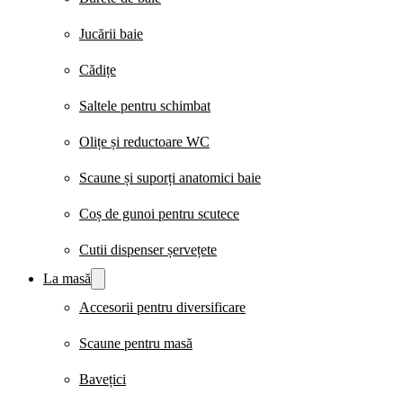
Jucării baie
Cădițe
Saltele pentru schimbat
Olițe și reductoare WC
Scaune și suporți anatomici baie
Coș de gunoi pentru scutece
Cutii dispenser șervețete
La masă
Accesorii pentru diversificare
Scaune pentru masă
Bavețici