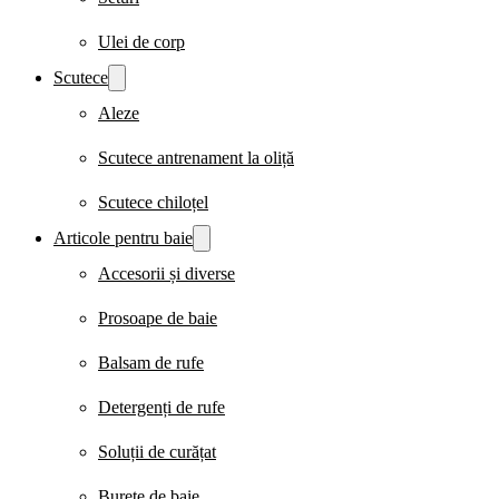
Ulei de corp
Scutece
Aleze
Scutece antrenament la oliță
Scutece chiloțel
Articole pentru baie
Accesorii și diverse
Prosoape de baie
Balsam de rufe
Detergenți de rufe
Soluții de curățat
Burete de baie