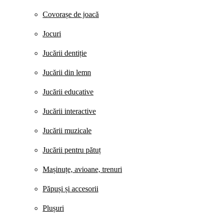
Covorașe de joacă
Jocuri
Jucării dentiție
Jucării din lemn
Jucării educative
Jucării interactive
Jucării muzicale
Jucării pentru pătuț
Mașinuțe, avioane, trenuri
Păpuși și accesorii
Plușuri