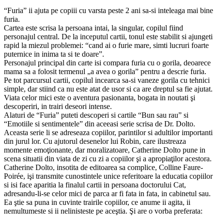
“Furia” ii ajuta pe copiii cu varsta peste 2 ani sa-si inteleaga mai bine
furia.
Cartea este scrisa la persoana intai, la singular, copilul fiind
personajul central. De la inceputul cartii, tonul este stabilit si ajungeti
rapid la miezul problemei: “cand ai o furie mare, simti lucruri foarte
puternice in inima ta si te doare”.
Personajul principal din carte isi compara furia cu o gorila, deoarece
mama sa a folosit termenul „a avea o gorila” pentru a descrie furia.
Pe tot parcursul cartii, copilul incearca sa-si vaneze gorila cu tehnici
simple, dar stiind ca nu este atat de usor si ca are dreptul sa fie ajutat.
Viata celor mici este o aventura pasionanta, bogata in noutati şi
descoperiri, in trairi deseori intense.
Alaturi de “Furia” puteti descoperi si cartile “Bun sau rau” si
“Emotiile si sentimentele” din aceeasi serie scrisa de Dr. Dolto.
Aceasta serie li se adreseaza copiilor, parintilor si adultilor importanti
din jurul lor. Cu ajutorul desenelor lui Robin, care ilustreaza
momente emoţionante, dar moralizatoare, Catherine Dolto pune in
scena situatii din viata de zi cu zi a copiilor şi a apropiaţilor acestora.
Catherine Dolto, insotita de editoarea sa complice, Colline Faure-
Poirée, işi transmite cunostintele unice referitoare la educatia copiilor
si isi face aparitia la finalul cartii in persoana doctorului Cat,
adresandu-li-se celor mici de parca ar fi fata in fata, in cabinetul sau.
Ea ştie sa puna in cuvinte trairile copiilor, ce anume ii agita, ii
nemultumeste si ii nelinisteste pe aceştia. Şi are o vorba preferata: