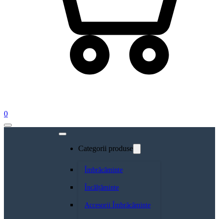
0
Categorii produse
Îmbrăcăminte
Încălțăminte
Accesorii Îmbrăcăminte