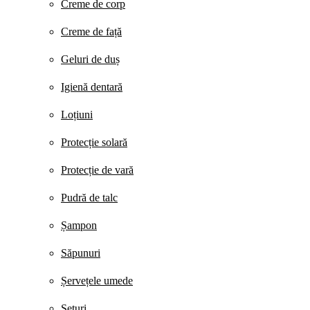
Creme de corp
Creme de față
Geluri de duș
Igienă dentară
Loțiuni
Protecție solară
Protecție de vară
Pudră de talc
Șampon
Săpunuri
Șervețele umede
Seturi