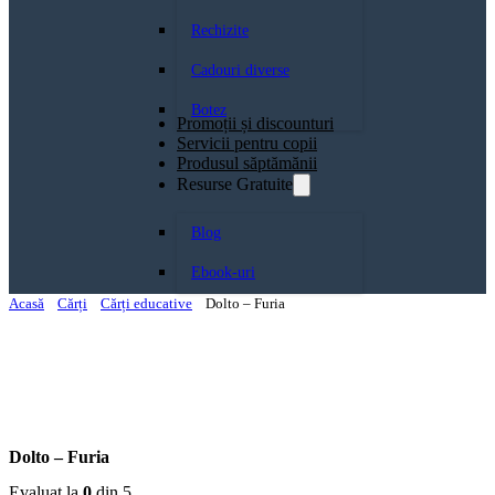
Rechizite
Cadouri diverse
Botez
Promoții și discounturi
Servicii pentru copii
Produsul săptămănii
Resurse Gratuite
Blog
Ebook-uri
Acasă
Cărți
Cărți educative
Dolto – Furia
Dolto – Furia
Evaluat la
0
din 5