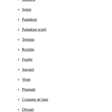
Seturi
Pantaloni
Pantaloni scurți
Trening
Rochițe
Fustițe
Sacouri
Veste
Pijamale
Costume de baie
Dresuri