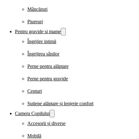
Mâncăruri
Piureuri
Pentru gravide si mame
Îngrijire intimă
Îngrijirea sânilor
Perne pentru alăptare
Perne pentru gravide
Centuri
Sutiene alăptare și lenjerie confort
Camera Copilului
Accesorii și diverse
Mobilă