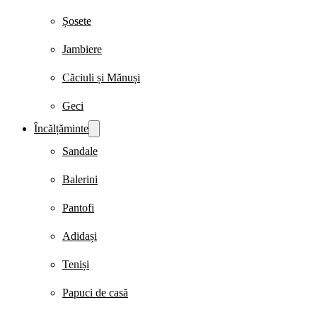
Șosete
Jambiere
Căciuli și Mănuși
Geci
Încălțăminte
Sandale
Balerini
Pantofi
Adidași
Teniși
Papuci de casă