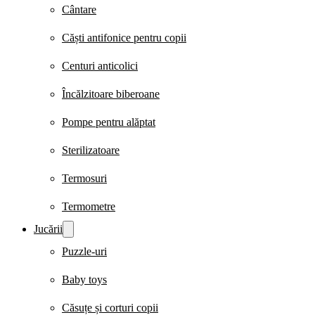
Cântare
Căști antifonice pentru copii
Centuri anticolici
Încălzitoare biberoane
Pompe pentru alăptat
Sterilizatoare
Termosuri
Termometre
Jucării
Puzzle-uri
Baby toys
Căsuțe și corturi copii