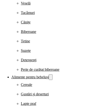
Veselă
Tacâmuri
Cănițe
Biberoane
Tetine
Suzete
Detergenți
Perie de curățat biberoane
Alimente pentru bebeluși
Cereale
Gustări și deserturi
Lapte praf