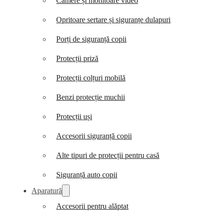
Camere și monitoare video
Opritoare sertare și siguranțe dulapuri
Porți de siguranță copii
Protecții priză
Protecții colțuri mobilă
Benzi protecție muchii
Protecții uși
Accesorii siguranță copii
Alte tipuri de protecții pentru casă
Siguranță auto copii
Aparatură
Accesorii pentru alăptat