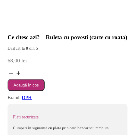
Ce citesc azi? – Ruleta cu povesti (carte cu roata)
Evaluat la
0
din 5
68,00
lei
Cantitate
Ce
Adaugă în coș
citesc
azi?
Brand:
DPH
-
Ruleta
cu
Plăți securizate
povesti
Cumperi în siguranță cu plata prin card bancar sau ramburs.
(carte