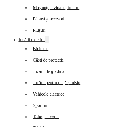
Mașinuțe, avioane, trenuri
Păpuși și accesorii
Plușuri
Jucării exterior
Biciclete
Căști de protecție
Jucării de grădină
Jucării pentru plajă și nisip
Vehicole electrice
Sporturi
Tobogan copii