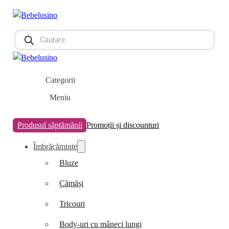
Products
search
Categorii
Meniu
Produsul săptămănii
Promoții și discounturi
Îmbrăcăminte
Bluze
Cămăși
Tricouri
Body-uri cu mâneci lungi