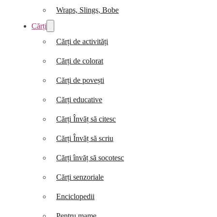
Wraps, Slings, Bobe
Cărți
Cărți de activități
Cărți de colorat
Cărți de povești
Cărți educative
Cărți Învăț să citesc
Cărți Învăț să scriu
Cărți învăț să socotesc
Cărți senzoriale
Enciclopedii
Pentru mame