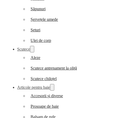
Săpunuri
Șervețele umede
Seturi
Ulei de corp
Scutece
Aleze
Scutece antrenament la oliță
Scutece chiloțel
Articole pentru baie
Accesorii și diverse
Prosoape de baie
Balsam de rufe