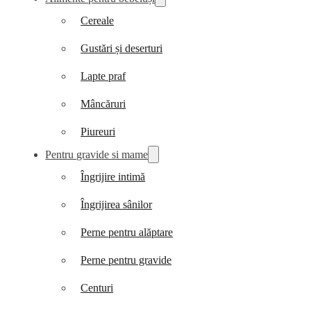
Cereale
Gustări și deserturi
Lapte praf
Mâncăruri
Piureuri
Pentru gravide si mame
Îngrijire intimă
Îngrijirea sânilor
Perne pentru alăptare
Perne pentru gravide
Centuri