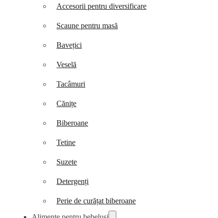
Accesorii pentru diversificare
Scaune pentru masă
Bavețici
Veselă
Tacâmuri
Cănițe
Biberoane
Tetine
Suzete
Detergenți
Perie de curățat biberoane
Alimente pentru bebeluși