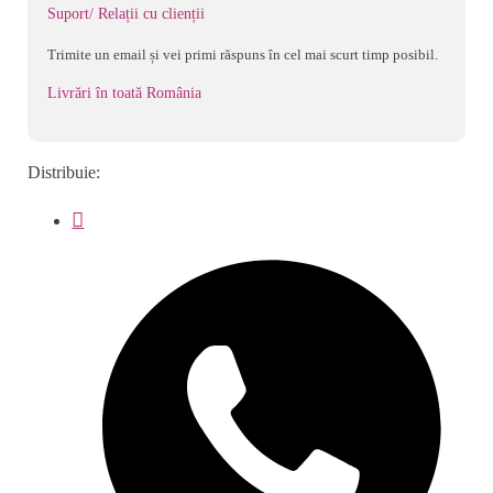
cu
Suport/ Relații cu clienții
roata)
Trimite un email și vei primi răspuns în cel mai scurt timp posibil.
Livrări în toată România
Distribuie: