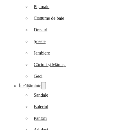
Pijamale
Costume de baie
Dresuri
Șosete
Jambiere
Căciuli și Mănuși
Geci
Încălțăminte
Sandale
Balerini
Pantofi
Adidași