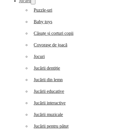
Jucării
Puzzle-uri
Baby toys
Căsuțe și corturi copii
Covorașe de joacă
Jocuri
Jucării dentiție
Jucării din lemn
Jucării educative
Jucării interactive
Jucării muzicale
Jucării pentru pătuț