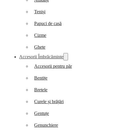
Teniși
Papuci de casă
Cizme
Ghete
Accesorii Îmbrăcăminte
Accesorii pentru păr
Bentițe
Bretele
Curele și brățări
Gentuțe
Genunchiere