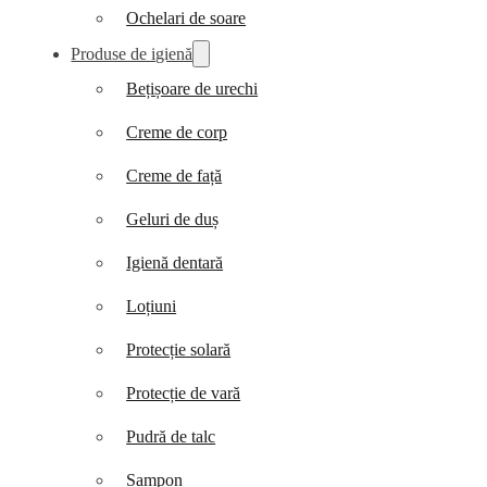
Ochelari de soare
Produse de igienă
Bețișoare de urechi
Creme de corp
Creme de față
Geluri de duș
Igienă dentară
Loțiuni
Protecție solară
Protecție de vară
Pudră de talc
Șampon