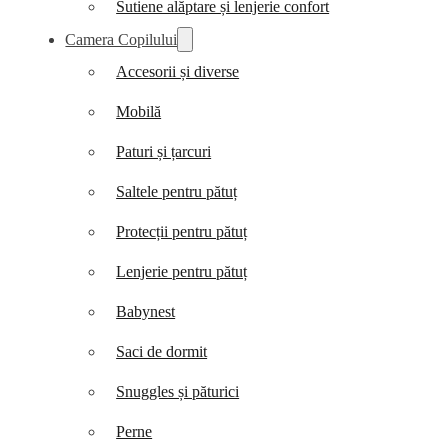
Sutiene alăptare și lenjerie confort
Camera Copilului
Accesorii și diverse
Mobilă
Paturi și țarcuri
Saltele pentru pătuț
Protecții pentru pătuț
Lenjerie pentru pătuț
Babynest
Saci de dormit
Snuggles și păturici
Perne