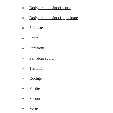
Body-uri cu mâneci scurte
Body-uri cu mâneci și picioare
Salopete
Seturi
Pantaloni
Pantaloni scurți
Trening
Rochițe
Fustițe
Sacouri
Veste