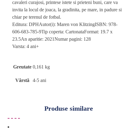
cavaleri curajosi, printese istete si prieteni buni, care va
invita la locul de joaca, la gradinita, pe mare, in padure si
chiar pe terenul de fotbal.
Editura: DPHAutor(i): Maren von KlitzingISBN: 978-
606-683-785-9Tip coperta: CartonataFormat: 19.7 x
23.5An aparitie: 2021Numar pagini: 128
Varsta: 4 ani+
Greutate
0,161 kg
Vârstă
4-5 ani
Produse similare