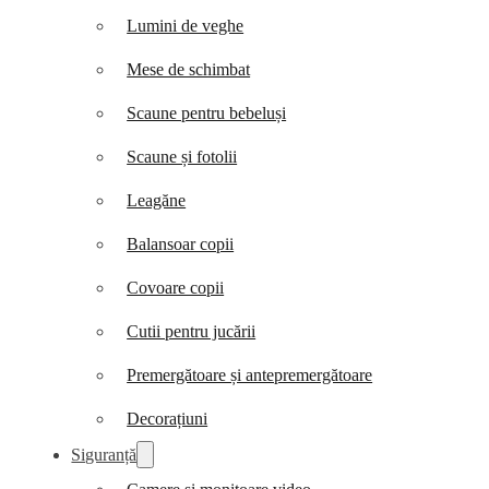
Lumini de veghe
Mese de schimbat
Scaune pentru bebeluși
Scaune și fotolii
Leagăne
Balansoar copii
Covoare copii
Cutii pentru jucării
Premergătoare și antepremergătoare
Decorațiuni
Siguranță