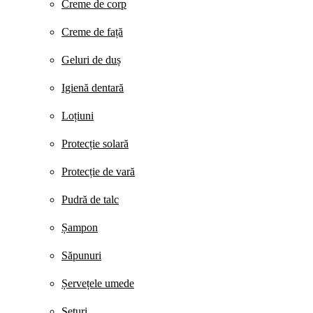
Creme de corp
Creme de față
Geluri de duș
Igienă dentară
Loțiuni
Protecție solară
Protecție de vară
Pudră de talc
Șampon
Săpunuri
Șervețele umede
Seturi