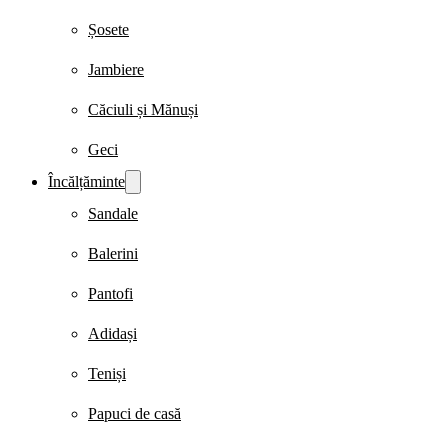
Șosete
Jambiere
Căciuli și Mănuși
Geci
Încălțăminte
Sandale
Balerini
Pantofi
Adidași
Teniși
Papuci de casă