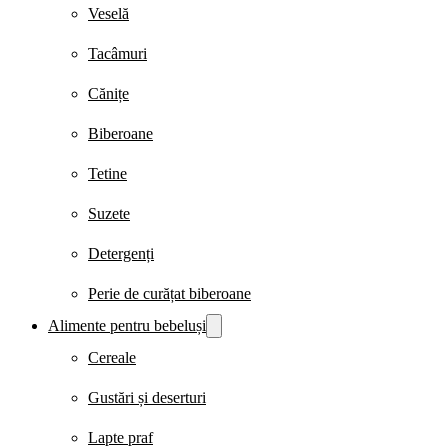
Veselă
Tacâmuri
Cănițe
Biberoane
Tetine
Suzete
Detergenți
Perie de curățat biberoane
Alimente pentru bebeluși
Cereale
Gustări și deserturi
Lapte praf