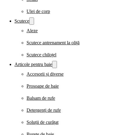
Ulei de corp
Scutece
Aleze
Scutece antrenament la oliță
Scutece chiloțel
Articole pentru baie
Accesorii și diverse
Prosoape de baie
Balsam de rufe
Detergenți de rufe
Soluții de curățat
Burete de baie