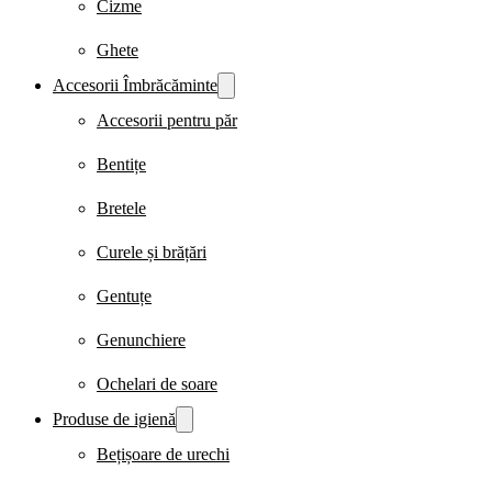
Cizme
Ghete
Accesorii Îmbrăcăminte
Accesorii pentru păr
Bentițe
Bretele
Curele și brățări
Gentuțe
Genunchiere
Ochelari de soare
Produse de igienă
Bețișoare de urechi