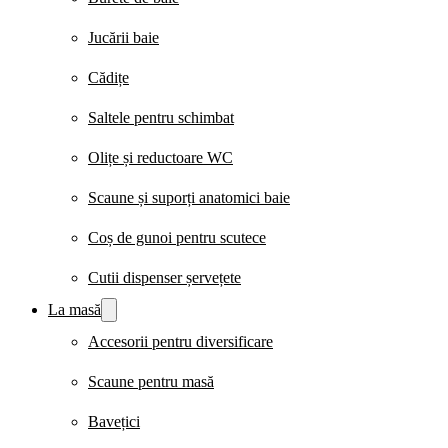
Jucării baie
Cădițe
Saltele pentru schimbat
Olițe și reductoare WC
Scaune și suporți anatomici baie
Coș de gunoi pentru scutece
Cutii dispenser șervețete
La masă
Accesorii pentru diversificare
Scaune pentru masă
Bavețici