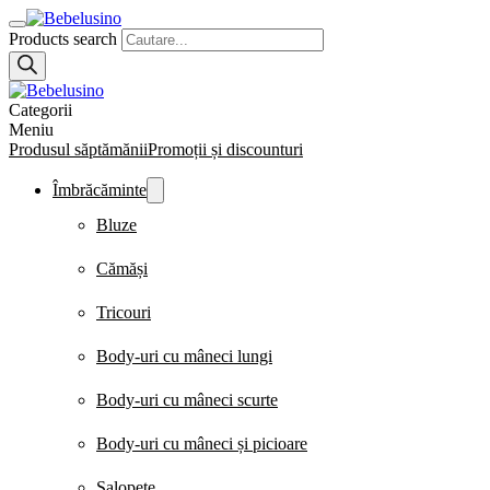
Products search
Categorii
Meniu
Produsul săptămănii
Promoții și discounturi
Îmbrăcăminte
Bluze
Cămăși
Tricouri
Body-uri cu mâneci lungi
Body-uri cu mâneci scurte
Body-uri cu mâneci și picioare
Salopete