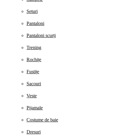
Seturi
Pantaloni
Pantaloni scurți
Trening
Rochițe
Fustițe
Sacouri
Veste
Pijamale
Costume de baie
Dresuri