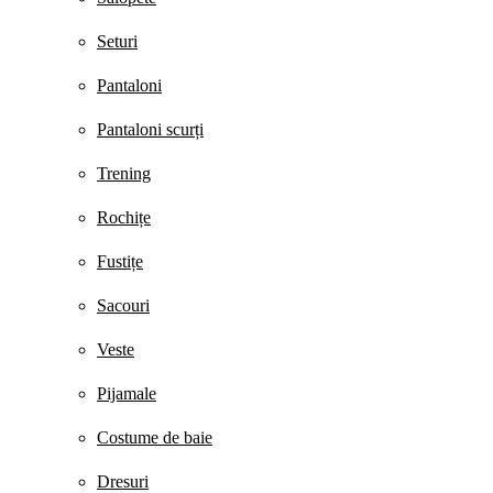
Seturi
Pantaloni
Pantaloni scurți
Trening
Rochițe
Fustițe
Sacouri
Veste
Pijamale
Costume de baie
Dresuri