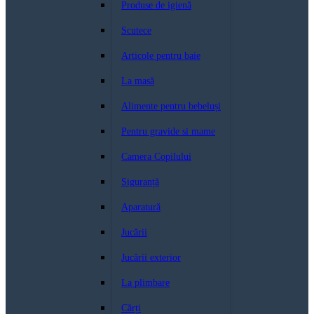
Produse de igienă
Scutece
Articole pentru baie
La masă
Alimente pentru bebeluși
Pentru gravide si mame
Camera Copilului
Siguranță
Aparatură
Jucării
Jucării exterior
La plimbare
Cărți