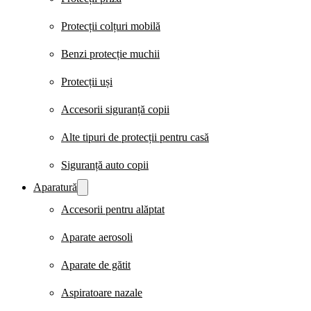
Protecții colțuri mobilă
Benzi protecție muchii
Protecții uși
Accesorii siguranță copii
Alte tipuri de protecții pentru casă
Siguranță auto copii
Aparatură
Accesorii pentru alăptat
Aparate aerosoli
Aparate de gătit
Aspiratoare nazale