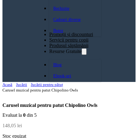
Rechizite
Cadouri diverse
Botez
Promoții și discounturi
Servicii pentru copii
Produsul săptămănii
Resurse Gratuite
Blog
Ebook-uri
Acasă
Jucării
Jucării pentru pătuț
Carusel muzical pentru patut Chipolino Owls
Carusel muzical pentru patut Chipolino Owls
Evaluat la
0
din 5
148,05
lei
Stoc epuizat