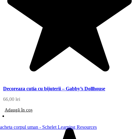
Decoreaza cutia cu bijuterii – Gabby’s Dollhouse
66,00
lei
Adaugă în coș