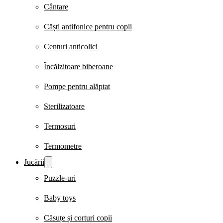
Cântare
Căști antifonice pentru copii
Centuri anticolici
Încălzitoare biberoane
Pompe pentru alăptat
Sterilizatoare
Termosuri
Termometre
Jucării
Puzzle-uri
Baby toys
Căsuțe și corturi copii