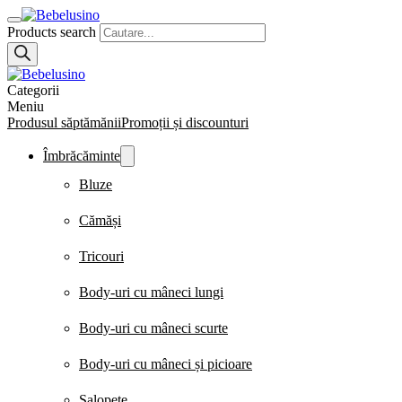
Products search
Categorii
Meniu
Produsul săptămănii
Promoții și discounturi
Îmbrăcăminte
Bluze
Cămăși
Tricouri
Body-uri cu mâneci lungi
Body-uri cu mâneci scurte
Body-uri cu mâneci și picioare
Salopete