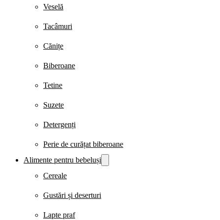
Veselă
Tacâmuri
Cănițe
Biberoane
Tetine
Suzete
Detergenți
Perie de curățat biberoane
Alimente pentru bebeluși
Cereale
Gustări și deserturi
Lapte praf