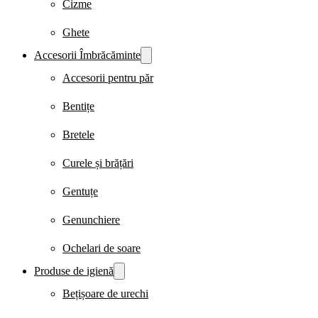
Cizme
Ghete
Accesorii Îmbrăcăminte
Accesorii pentru păr
Bentițe
Bretele
Curele și brățări
Gentuțe
Genunchiere
Ochelari de soare
Produse de igienă
Bețișoare de urechi