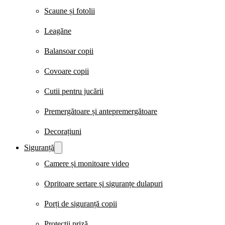
Scaune și fotolii
Leagăne
Balansoar copii
Covoare copii
Cutii pentru jucării
Premergătoare și antepremergătoare
Decorațiuni
Siguranță
Camere și monitoare video
Opritoare sertare și siguranțe dulapuri
Porți de siguranță copii
Protecții priză