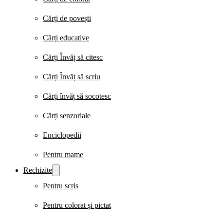
Cărți de povești
Cărți educative
Cărți Învăț să citesc
Cărți Învăț să scriu
Cărți învăț să socotesc
Cărți senzoriale
Enciclopedii
Pentru mame
Rechizite
Pentru scris
Pentru colorat și pictat