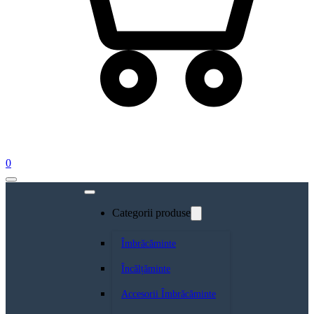
0
Categorii produse
Îmbrăcăminte
Încălțăminte
Accesorii Îmbrăcăminte