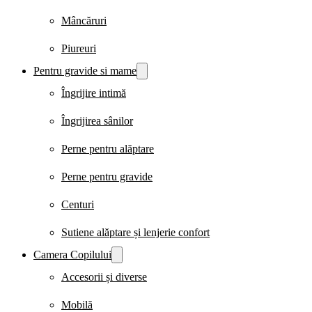
Mâncăruri
Piureuri
Pentru gravide si mame
Îngrijire intimă
Îngrijirea sânilor
Perne pentru alăptare
Perne pentru gravide
Centuri
Sutiene alăptare și lenjerie confort
Camera Copilului
Accesorii și diverse
Mobilă