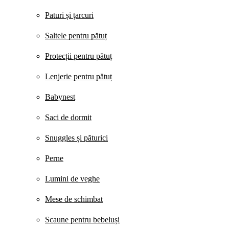
Paturi și țarcuri
Saltele pentru pătuț
Protecții pentru pătuț
Lenjerie pentru pătuț
Babynest
Saci de dormit
Snuggles și păturici
Perne
Lumini de veghe
Mese de schimbat
Scaune pentru bebeluși