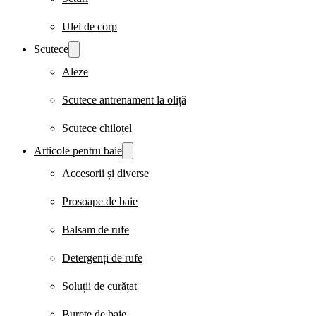
Ulei de corp
Scutece
Aleze
Scutece antrenament la oliță
Scutece chiloțel
Articole pentru baie
Accesorii și diverse
Prosoape de baie
Balsam de rufe
Detergenți de rufe
Soluții de curățat
Burete de baie