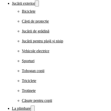
Jucării exterior
Biciclete
Căști de protecție
Jucării de grădină
Jucării pentru plajă și nisip
Vehicole electrice
Sporturi
Tobogan copii
Triciclete
Trotinete
Căsuțe pentru copii
La plimbare