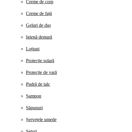
Creme de corp
Creme de față
Geluri de duș
Igienă dentară
Loțiuni
Protecție solară
Protecție de vară
Pudră de talc
Șampon
Săpunuri
Șervețele umede
Seturi