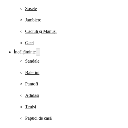
Șosete
Jambiere
Căciuli și Mănuși
Geci
Încălțăminte
Sandale
Balerini
Pantofi
Adidași
Teniși
Papuci de casă