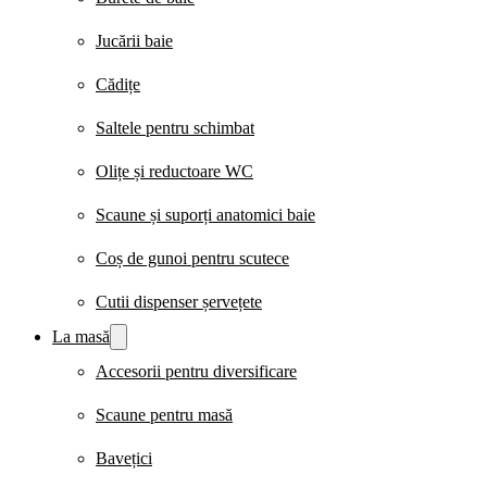
Jucării baie
Cădițe
Saltele pentru schimbat
Olițe și reductoare WC
Scaune și suporți anatomici baie
Coș de gunoi pentru scutece
Cutii dispenser șervețete
La masă
Accesorii pentru diversificare
Scaune pentru masă
Bavețici