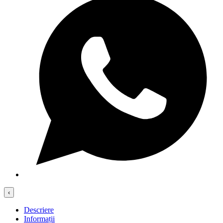
‹
Descriere
Informații