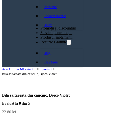
Rechizite
Cadouri diverse
Botez
Promoții și discounturi
Servicii pentru copii
Produsul săptămănii
Resurse Gratuite
Blog
Ebook-uri
Acasă
Jucării exterior
Sporturi
Bila saltareata din cauciuc, Djeco Violet
Bila saltareata din cauciuc, Djeco Violet
Evaluat la
0
din 5
22,80
lei