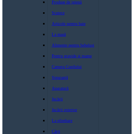
Produse de igienă
Scutece
Articole pentru baie
La masă
Alimente pentru bebeluși
Pentru gravide si mame
Camera Copilului
Siguranță
Aparatură
Jucării
Jucării exterior
La plimbare
Cărți