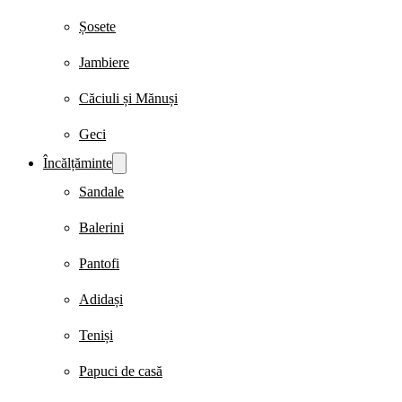
Șosete
Jambiere
Căciuli și Mănuși
Geci
Încălțăminte
Sandale
Balerini
Pantofi
Adidași
Teniși
Papuci de casă