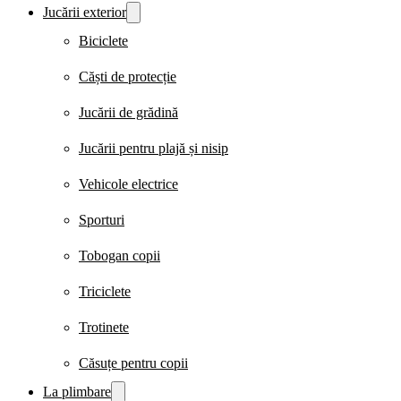
Jucării exterior
Biciclete
Căști de protecție
Jucării de grădină
Jucării pentru plajă și nisip
Vehicole electrice
Sporturi
Tobogan copii
Triciclete
Trotinete
Căsuțe pentru copii
La plimbare