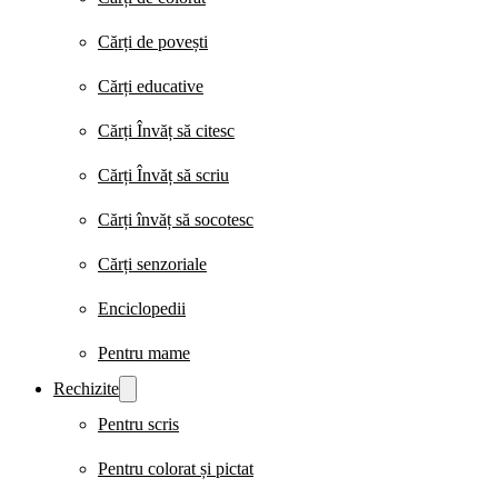
Cărți de povești
Cărți educative
Cărți Învăț să citesc
Cărți Învăț să scriu
Cărți învăț să socotesc
Cărți senzoriale
Enciclopedii
Pentru mame
Rechizite
Pentru scris
Pentru colorat și pictat