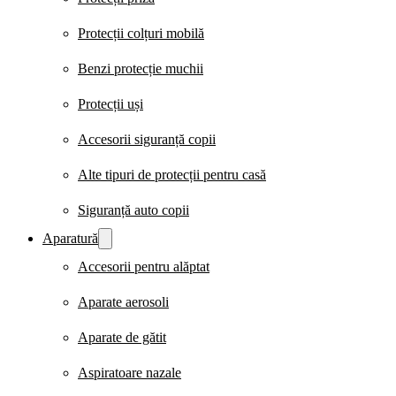
Protecții colțuri mobilă
Benzi protecție muchii
Protecții uși
Accesorii siguranță copii
Alte tipuri de protecții pentru casă
Siguranță auto copii
Aparatură
Accesorii pentru alăptat
Aparate aerosoli
Aparate de gătit
Aspiratoare nazale