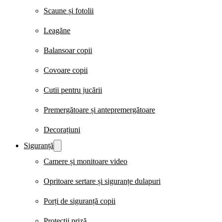
Scaune și fotolii
Leagăne
Balansoar copii
Covoare copii
Cutii pentru jucării
Premergătoare și antepremergătoare
Decorațiuni
Siguranță
Camere și monitoare video
Opritoare sertare și siguranțe dulapuri
Porți de siguranță copii
Protecții priză