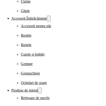
Cizme
Ghete
Accesorii Îmbrăcăminte
Accesorii pentru păr
Bentițe
Bretele
Curele și brățări
Gentuțe
Genunchiere
Ochelari de soare
Produse de igienă
Bețișoare de urechi