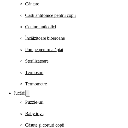
Cântare
Căști antifonice pentru copii
Centuri anticolici
Încălzitoare biberoane
Pompe pentru alăptat
Sterilizatoare
Termosuri
Termometre
Jucării
Puzzle-uri
Baby toys
Căsuțe și corturi copii