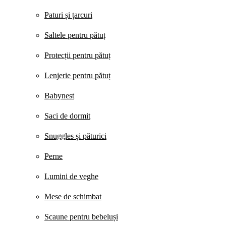
Paturi și țarcuri
Saltele pentru pătuț
Protecții pentru pătuț
Lenjerie pentru pătuț
Babynest
Saci de dormit
Snuggles și păturici
Perne
Lumini de veghe
Mese de schimbat
Scaune pentru bebeluși