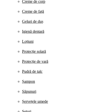
Creme de corp
Creme de față
Geluri de duș
Igienă dentară
Loțiuni
Protecție solară
Protecție de vară
Pudră de talc
Șampon
Săpunuri
Șervețele umede
Seturi