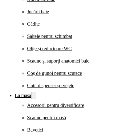
Jucării baie
Cădițe
Saltele pentru schimbat
Olițe și reductoare WC
Scaune și suporți anatomici baie
Coș de gunoi pentru scutece
Cutii dispenser șervețete
La masă
Accesorii pentru diversificare
Scaune pentru masă
Bavețici