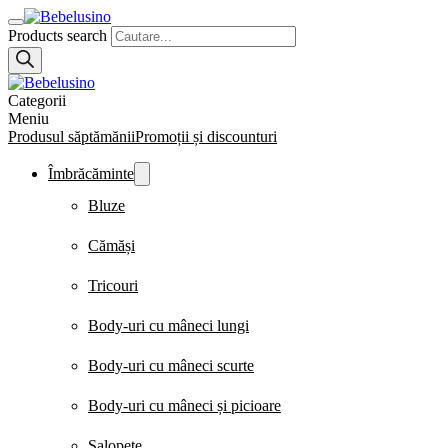
Products search
Categorii
Meniu
Produsul săptămănii
Promoții și discounturi
Îmbrăcăminte
Bluze
Cămăși
Tricouri
Body-uri cu mâneci lungi
Body-uri cu mâneci scurte
Body-uri cu mâneci și picioare
Salopete