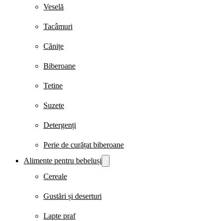
Veselă
Tacâmuri
Cănițe
Biberoane
Tetine
Suzete
Detergenți
Perie de curățat biberoane
Alimente pentru bebeluși
Cereale
Gustări și deserturi
Lapte praf