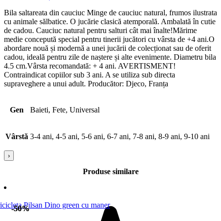
Bila saltareata din cauciuc Minge de cauciuc natural, frumos ilustrata
cu animale sălbatice. O jucărie clasică atemporală. Ambalată în cutie
de cadou. Cauciuc natural pentru salturi cât mai înalte!Mărime
medie concepută special pentru tinerii jucători cu vârsta de +4 ani.O
abordare nouă și modernă a unei jucării de colecționat sau de oferit
cadou, ideală pentru zile de naștere și alte evenimente. Diametru bila
4.5 cm.Vârsta recomandată: + 4 ani. AVERTISMENT!
Contraindicat copiilor sub 3 ani. A se utiliza sub directa
supraveghere a unui adult. Producător: Djeco, Franța
Gen
Baieti, Fete, Universal
Vârstă
3-4 ani, 4-5 ani, 5-6 ani, 6-7 ani, 7-8 ani, 8-9 ani, 9-10 ani
›
Produse similare
-50%
-50%