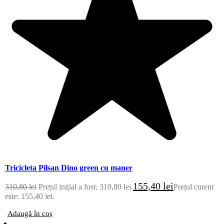
Tricicleta Pilsan Dino green cu maner
155,40
lei
310,80
lei
Prețul inițial a fost: 310,80 lei.
Prețul curent
este: 155,40 lei.
Adaugă în coș