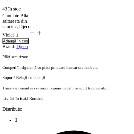
43 în stoc
Cantitate Bila
saltareata din
cauciuc, Djeco
Violet
Adaugă în coș
Brand:
Djeco
Plăți securizate
Cumperi în siguranță cu plata prin card bancar sau ramburs.
Suport/ Relații cu clienții
Trimite un email și vei primi răspuns în cel mai scurt timp posibil.
Livrări în toată România
Distribuie: