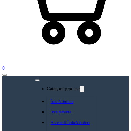
0
Categorii produse
Îmbrăcăminte
Încălțăminte
Accesorii Îmbrăcăminte