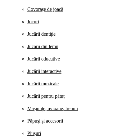
Covorașe de joacă
Jocuri
Jucării dentiție
Jucării din lemn
Jucării educative
Jucării interactive
Jucării muzicale
Jucării pentru pătuț
Mașinuțe, avioane, trenuri
Păpuși și accesorii
Plușuri