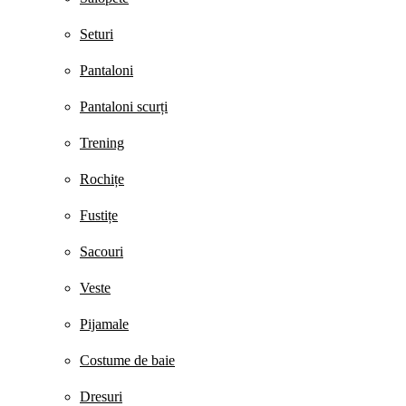
Seturi
Pantaloni
Pantaloni scurți
Trening
Rochițe
Fustițe
Sacouri
Veste
Pijamale
Costume de baie
Dresuri