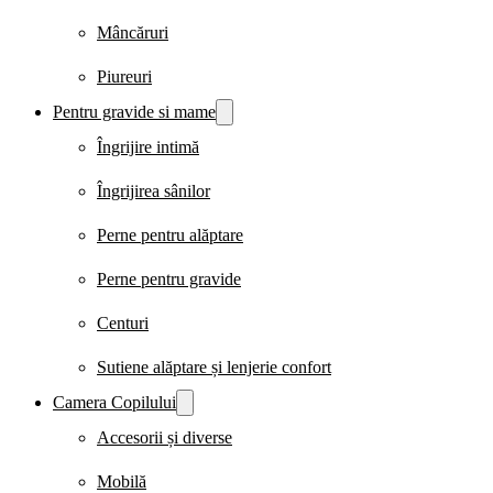
Mâncăruri
Piureuri
Pentru gravide si mame
Îngrijire intimă
Îngrijirea sânilor
Perne pentru alăptare
Perne pentru gravide
Centuri
Sutiene alăptare și lenjerie confort
Camera Copilului
Accesorii și diverse
Mobilă