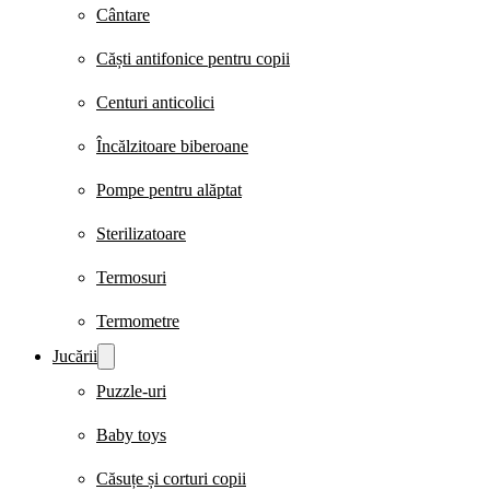
Cântare
Căști antifonice pentru copii
Centuri anticolici
Încălzitoare biberoane
Pompe pentru alăptat
Sterilizatoare
Termosuri
Termometre
Jucării
Puzzle-uri
Baby toys
Căsuțe și corturi copii