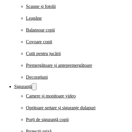
Scaune și fotolii
Leagăne
Balansoar copii
Covoare copii
Cutii pentru jucării
Premergătoare și antepremergătoare
Decorațiuni
Siguranță
Camere și monitoare video
Opritoare sertare și siguranțe dulapuri
Porți de siguranță copii
Protecții priză