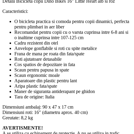
Detalii Bicicleta copii Dino Bikes 16″ Little Heart alb si roz
Caracteristici:
O bicicleta practica si comoda pentru copii dinamici, perfecta
pentru plimbari in aer liber
Recomandat pentru copii cu o varsta cuprinsa intre 6-8 ani si
o inaltime cuprinsa intre 107-125 cm
Cadru rezistent din otel
Anvelope gonflabile si roti cu spite metalice
Frana de mana pe roata din fata/spate
Roti ajutatoare detasabile
Cos spatios de depozitare in fata
Scaun pentru papusa in spate
Scaun ergonomic moale
Aparatoare din plastic pentru lant
Aripa plastic fata/spate
Maner de siguranta antiderapant pe ghidon
Tara de origine: Italia
Dimensiuni ambalaj: 90 x 47 x 17 cm
Dimensiuni roti: 16″ (diametru aprox. 40 cm)
Greutate: 8,2 kg
AVERTISMENTE!
A se utiliza cu echipament de protectie. A nu se utiliza in trafic.