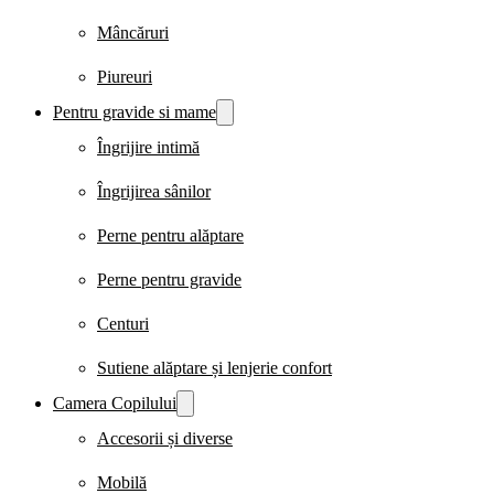
Mâncăruri
Piureuri
Pentru gravide si mame
Îngrijire intimă
Îngrijirea sânilor
Perne pentru alăptare
Perne pentru gravide
Centuri
Sutiene alăptare și lenjerie confort
Camera Copilului
Accesorii și diverse
Mobilă