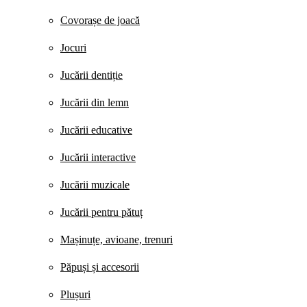
Covorașe de joacă
Jocuri
Jucării dentiție
Jucării din lemn
Jucării educative
Jucării interactive
Jucării muzicale
Jucării pentru pătuț
Mașinuțe, avioane, trenuri
Păpuși și accesorii
Plușuri