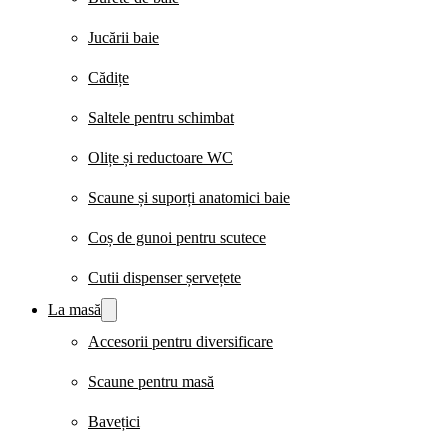
Jucării baie
Cădițe
Saltele pentru schimbat
Olițe și reductoare WC
Scaune și suporți anatomici baie
Coș de gunoi pentru scutece
Cutii dispenser șervețete
La masă
Accesorii pentru diversificare
Scaune pentru masă
Bavețici