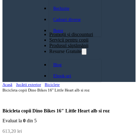
Rechizite
Cadouri diverse
Botez
Promoții și discounturi
Servicii pentru copii
Produsul săptămănii
Resurse Gratuite
Blog
Ebook-uri
Acasă
Jucării exterior
Biciclete
Bicicleta copii Dino Bikes 16″ Little Heart alb si roz
Bicicleta copii Dino Bikes 16″ Little Heart alb si roz
Evaluat la
0
din 5
613,20
lei