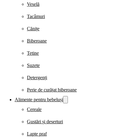
Veselă
Tacâmuri
Cănițe
Biberoane
Tetine
Suzete
Detergenți
Perie de curățat biberoane
Alimente pentru bebeluși
Cereale
Gustări și deserturi
Lapte praf