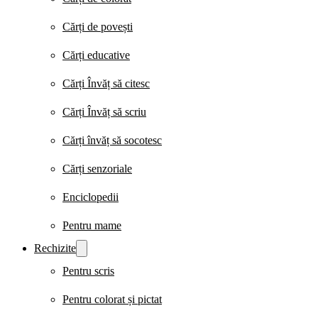
Cărți de povești
Cărți educative
Cărți Învăț să citesc
Cărți Învăț să scriu
Cărți învăț să socotesc
Cărți senzoriale
Enciclopedii
Pentru mame
Rechizite
Pentru scris
Pentru colorat și pictat