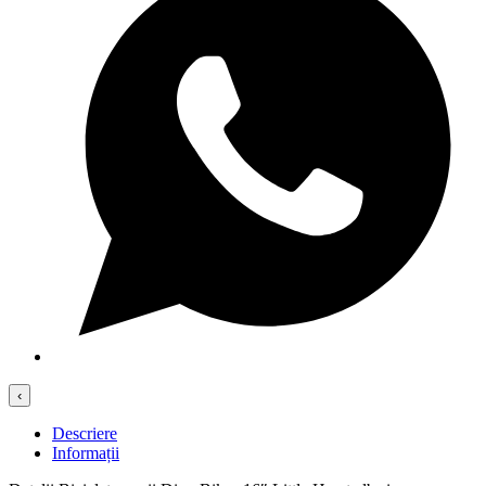
‹
Descriere
Informații