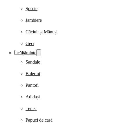
Șosete
Jambiere
Căciuli și Mănuși
Geci
Încălțăminte
Sandale
Balerini
Pantofi
Adidași
Teniși
Papuci de casă