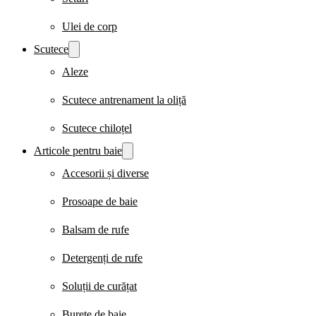
Ulei de corp
Scutece
Aleze
Scutece antrenament la oliță
Scutece chiloțel
Articole pentru baie
Accesorii și diverse
Prosoape de baie
Balsam de rufe
Detergenți de rufe
Soluții de curățat
Burete de baie