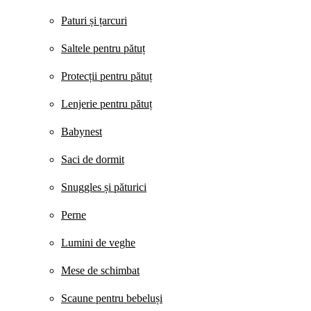
Paturi și țarcuri
Saltele pentru pătuț
Protecții pentru pătuț
Lenjerie pentru pătuț
Babynest
Saci de dormit
Snuggles și păturici
Perne
Lumini de veghe
Mese de schimbat
Scaune pentru bebeluși