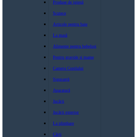
Produse de igienă
Scutece
Articole pentru baie
La masă
Alimente pentru bebeluși
Pentru gravide si mame
Camera Copilului
Siguranță
Aparatură
Jucării
Jucării exterior
La plimbare
Cărți