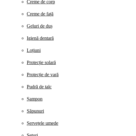
Creme de corp
Creme de față
Geluri de duș
Igienă dentară
Loțiuni
Protecție solară
Protecție de vară
Pudră de talc
Șampon
Săpunuri
Șervețele umede
Seturi