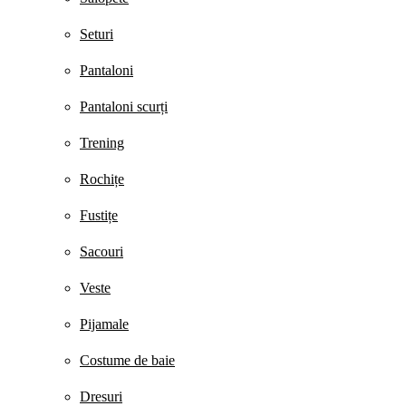
Seturi
Pantaloni
Pantaloni scurți
Trening
Rochițe
Fustițe
Sacouri
Veste
Pijamale
Costume de baie
Dresuri