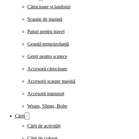
Cărucioare și landouri
Scaune de mașină
Paturi pentru travel
Geantă termoizolantă
Genți pentru scutece
Accesorii cărucioare
Accesorii scaune mașină
Accesorii transport
Wraps, Slings, Bobe
Cărți
Cărți de activități
Cărți de colorat