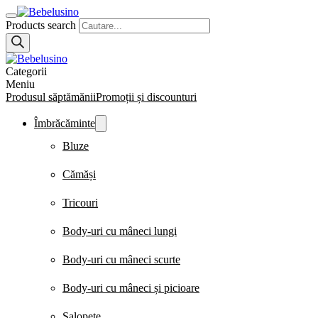
Products search
Categorii
Meniu
Produsul săptămănii
Promoții și discounturi
Îmbrăcăminte
Bluze
Cămăși
Tricouri
Body-uri cu mâneci lungi
Body-uri cu mâneci scurte
Body-uri cu mâneci și picioare
Salopete