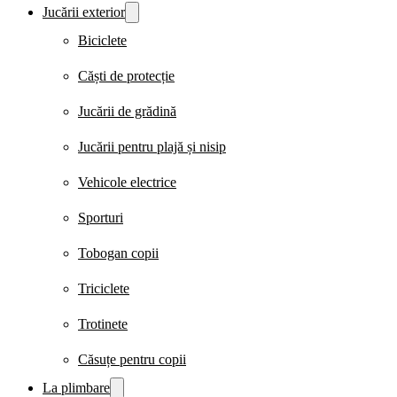
Jucării exterior
Biciclete
Căști de protecție
Jucării de grădină
Jucării pentru plajă și nisip
Vehicole electrice
Sporturi
Tobogan copii
Triciclete
Trotinete
Căsuțe pentru copii
La plimbare