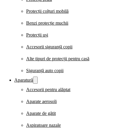
Protecții colțuri mobilă
Benzi protecție muchii
Protecții uși
Accesorii siguranță copii
Alte tipuri de protecții pentru casă
Siguranță auto copii
Aparatură
Accesorii pentru alăptat
Aparate aerosoli
Aparate de gătit
Aspiratoare nazale