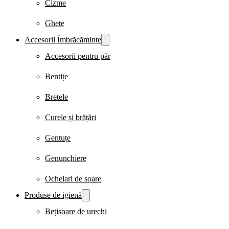
Cizme
Ghete
Accesorii Îmbrăcăminte
Accesorii pentru păr
Bentițe
Bretele
Curele și brățări
Gentuțe
Genunchiere
Ochelari de soare
Produse de igienă
Bețișoare de urechi