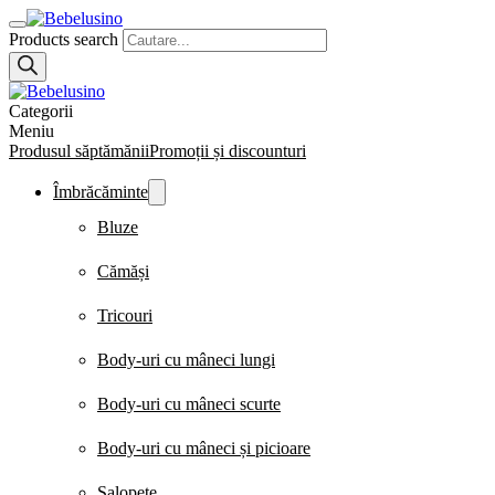
Products search
Categorii
Meniu
Produsul săptămănii
Promoții și discounturi
Îmbrăcăminte
Bluze
Cămăși
Tricouri
Body-uri cu mâneci lungi
Body-uri cu mâneci scurte
Body-uri cu mâneci și picioare
Salopete