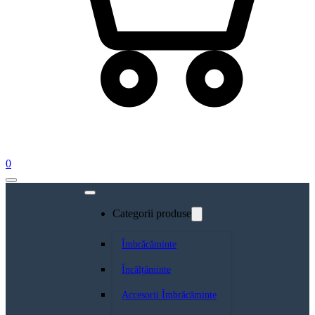
0
Categorii produse
Îmbrăcăminte
Încălțăminte
Accesorii Îmbrăcăminte