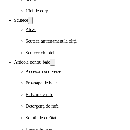
Ulei de corp
Scutece
Aleze
Scutece antrenament la oliță
Scutece chiloțel
Articole pentru baie
Accesorii și diverse
Prosoape de baie
Balsam de rufe
Detergenți de rufe
Soluții de curățat
Burete de baie