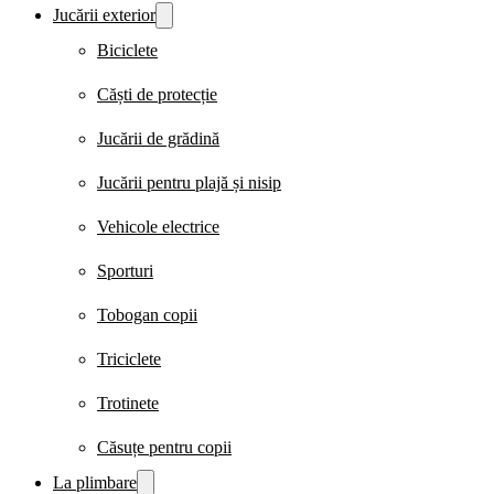
Jucării exterior
Biciclete
Căști de protecție
Jucării de grădină
Jucării pentru plajă și nisip
Vehicole electrice
Sporturi
Tobogan copii
Triciclete
Trotinete
Căsuțe pentru copii
La plimbare