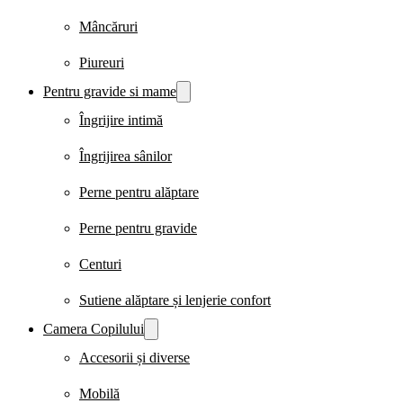
Mâncăruri
Piureuri
Pentru gravide si mame
Îngrijire intimă
Îngrijirea sânilor
Perne pentru alăptare
Perne pentru gravide
Centuri
Sutiene alăptare și lenjerie confort
Camera Copilului
Accesorii și diverse
Mobilă