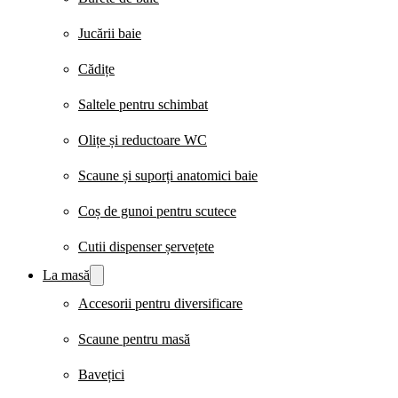
Jucării baie
Cădițe
Saltele pentru schimbat
Olițe și reductoare WC
Scaune și suporți anatomici baie
Coș de gunoi pentru scutece
Cutii dispenser șervețete
La masă
Accesorii pentru diversificare
Scaune pentru masă
Bavețici