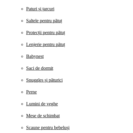
Paturi și țarcuri
Saltele pentru pătuț
Protecții pentru pătuț
Lenjerie pentru pătuț
Babynest
Saci de dormit
Snuggles și păturici
Perne
Lumini de veghe
Mese de schimbat
Scaune pentru bebeluși