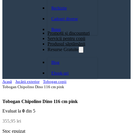
Rechizite
Cadouri diverse
Botez
Promoții și discounturi
Servicii pentru copii
Produsul săptămănii
Resurse Gratuite
Blog
Ebook-uri
Acasă
Jucării exterior
Tobogan copii
Tobogan Chipolino Dino 116 cm pink
Tobogan Chipolino Dino 116 cm pink
Evaluat la
0
din 5
355,95
lei
Stoc epuizat