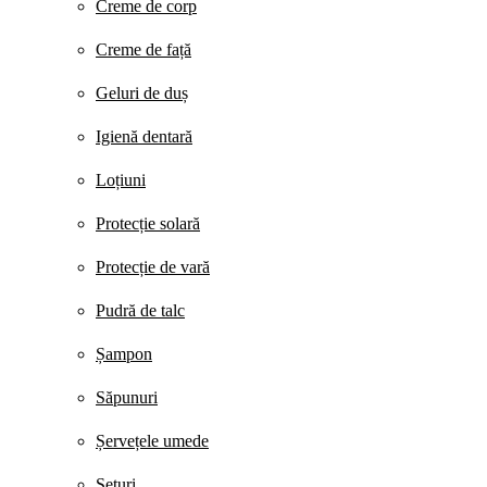
Creme de corp
Creme de față
Geluri de duș
Igienă dentară
Loțiuni
Protecție solară
Protecție de vară
Pudră de talc
Șampon
Săpunuri
Șervețele umede
Seturi