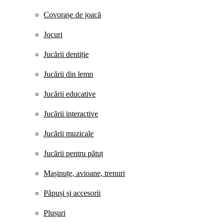
Covorașe de joacă
Jocuri
Jucării dentiție
Jucării din lemn
Jucării educative
Jucării interactive
Jucării muzicale
Jucării pentru pătuț
Mașinuțe, avioane, trenuri
Păpuși și accesorii
Plușuri