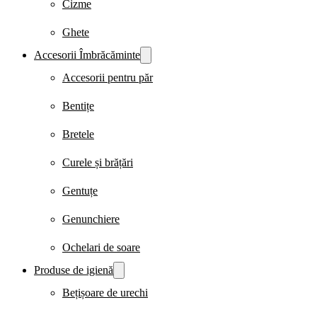
Cizme
Ghete
Accesorii Îmbrăcăminte
Accesorii pentru păr
Bentițe
Bretele
Curele și brățări
Gentuțe
Genunchiere
Ochelari de soare
Produse de igienă
Bețișoare de urechi