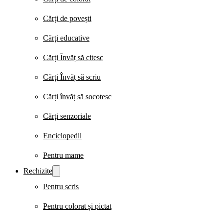
Cărți de povești
Cărți educative
Cărți Învăț să citesc
Cărți Învăț să scriu
Cărți învăț să socotesc
Cărți senzoriale
Enciclopedii
Pentru mame
Rechizite
Pentru scris
Pentru colorat și pictat