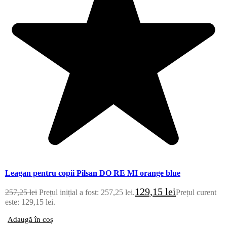
Leagan pentru copii Pilsan DO RE MI orange blue
129,15
lei
257,25
lei
Prețul inițial a fost: 257,25 lei.
Prețul curent
este: 129,15 lei.
Adaugă în coș