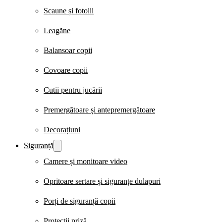
Scaune și fotolii
Leagăne
Balansoar copii
Covoare copii
Cutii pentru jucării
Premergătoare și antepremergătoare
Decorațiuni
Siguranță
Camere și monitoare video
Opritoare sertare și siguranțe dulapuri
Porți de siguranță copii
Protecții priză