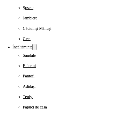
Șosete
Jambiere
Căciuli și Mănuși
Geci
Încălțăminte
Sandale
Balerini
Pantofi
Adidași
Teniși
Papuci de casă