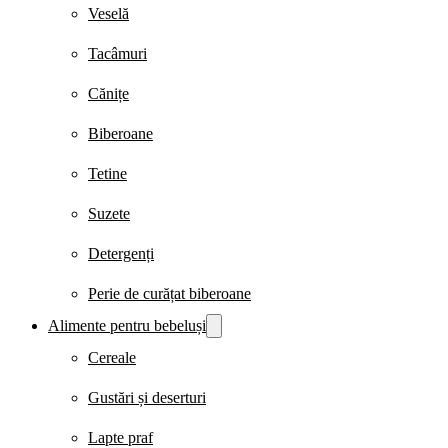
Veselă
Tacâmuri
Cănițe
Biberoane
Tetine
Suzete
Detergenți
Perie de curățat biberoane
Alimente pentru bebeluși
Cereale
Gustări și deserturi
Lapte praf