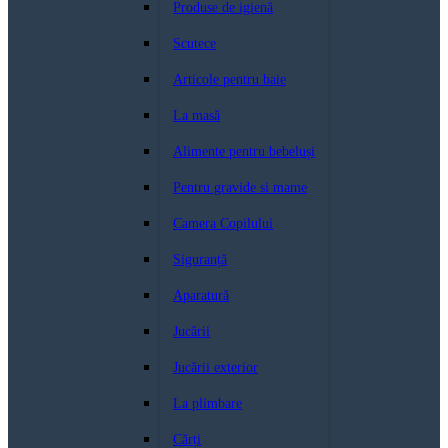
Produse de igienă
Scutece
Articole pentru baie
La masă
Alimente pentru bebeluși
Pentru gravide si mame
Camera Copilului
Siguranță
Aparatură
Jucării
Jucării exterior
La plimbare
Cărți