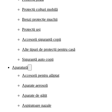
Protecții colțuri mobilă
Benzi protecție muchii
Protecții uși
Accesorii siguranță copii
Alte tipuri de protecții pentru casă
Siguranță auto copii
Aparatură
Accesorii pentru alăptat
Aparate aerosoli
Aparate de gătit
Aspiratoare nazale