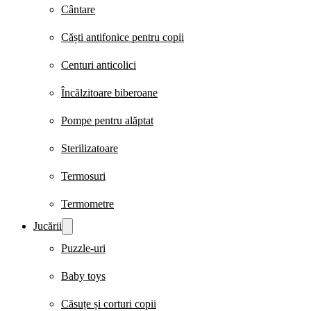
Cântare
Căști antifonice pentru copii
Centuri anticolici
Încălzitoare biberoane
Pompe pentru alăptat
Sterilizatoare
Termosuri
Termometre
Jucării
Puzzle-uri
Baby toys
Căsuțe și corturi copii