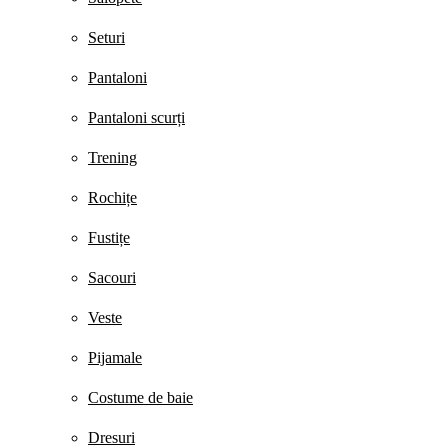
Seturi
Pantaloni
Pantaloni scurți
Trening
Rochițe
Fustițe
Sacouri
Veste
Pijamale
Costume de baie
Dresuri