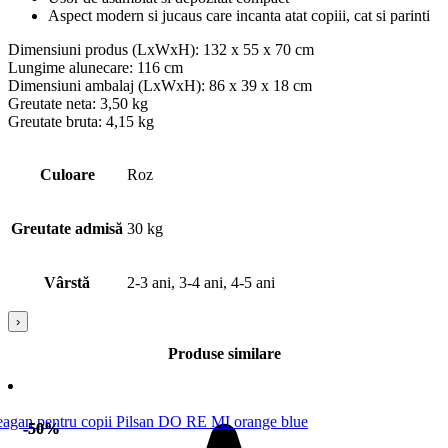
Aspect modern si jucaus care incanta atat copiii, cat si parinti
Dimensiuni produs (LxWxH): 132 x 55 x 70 cm
Lungime alunecare: 116 cm
Dimensiuni ambalaj (LxWxH): 86 x 39 x 18 cm
Greutate neta: 3,50 kg
Greutate bruta: 4,15 kg
Culoare
Roz
Greutate admisă
30 kg
Vârstă
2-3 ani, 3-4 ani, 4-5 ani
›
Produse similare
-50%
-50%