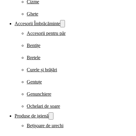
Cizme
Ghete
Accesorii Îmbrăcăminte
Accesorii pentru păr
Bentițe
Bretele
Curele și brățări
Gentuțe
Genunchiere
Ochelari de soare
Produse de igienă
Bețișoare de urechi