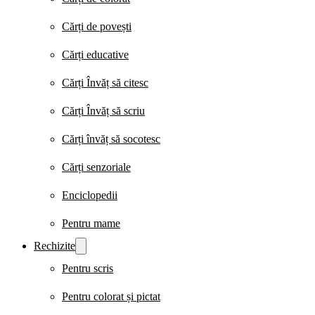
Cărți de povești
Cărți educative
Cărți Învăț să citesc
Cărți Învăț să scriu
Cărți învăț să socotesc
Cărți senzoriale
Enciclopedii
Pentru mame
Rechizite
Pentru scris
Pentru colorat și pictat