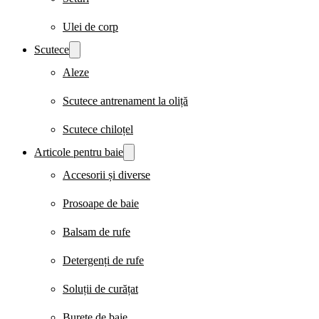
Ulei de corp
Scutece
Aleze
Scutece antrenament la oliță
Scutece chiloțel
Articole pentru baie
Accesorii și diverse
Prosoape de baie
Balsam de rufe
Detergenți de rufe
Soluții de curățat
Burete de baie