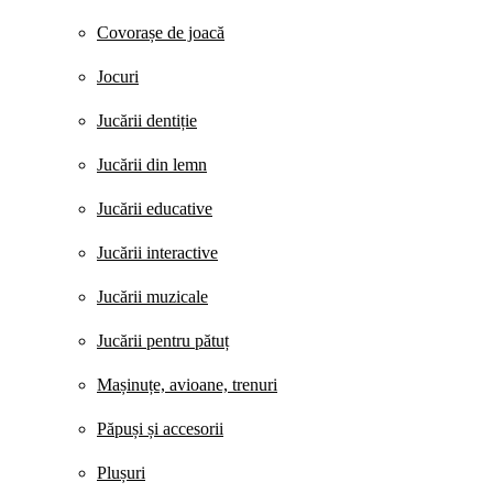
Covorașe de joacă
Jocuri
Jucării dentiție
Jucării din lemn
Jucării educative
Jucării interactive
Jucării muzicale
Jucării pentru pătuț
Mașinuțe, avioane, trenuri
Păpuși și accesorii
Plușuri