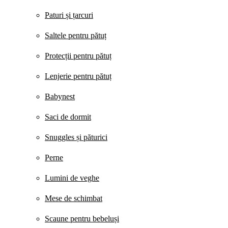
Paturi și țarcuri
Saltele pentru pătuț
Protecții pentru pătuț
Lenjerie pentru pătuț
Babynest
Saci de dormit
Snuggles și păturici
Perne
Lumini de veghe
Mese de schimbat
Scaune pentru bebeluși