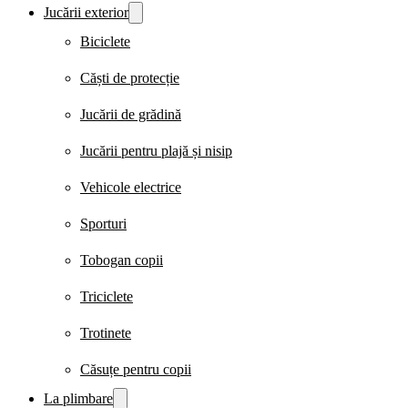
Jucării exterior
Biciclete
Căști de protecție
Jucării de grădină
Jucării pentru plajă și nisip
Vehicole electrice
Sporturi
Tobogan copii
Triciclete
Trotinete
Căsuțe pentru copii
La plimbare