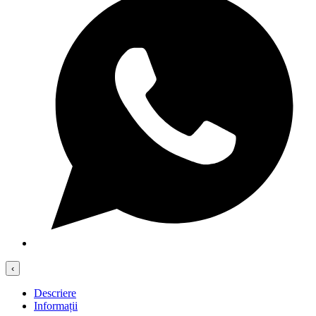
‹
Descriere
Informații