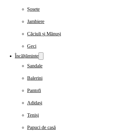
Șosete
Jambiere
Căciuli și Mănuși
Geci
Încălțăminte
Sandale
Balerini
Pantofi
Adidași
Teniși
Papuci de casă