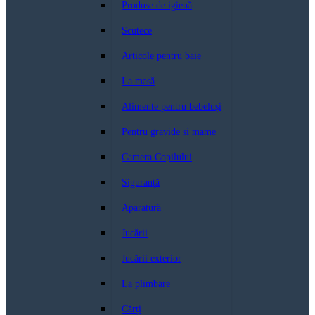
Produse de igienă
Scutece
Articole pentru baie
La masă
Alimente pentru bebeluși
Pentru gravide si mame
Camera Copilului
Siguranță
Aparatură
Jucării
Jucării exterior
La plimbare
Cărți