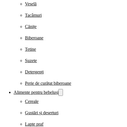
Veselă
Tacâmuri
Cănițe
Biberoane
Tetine
Suzete
Detergenți
Perie de curățat biberoane
Alimente pentru bebeluși
Cereale
Gustări și deserturi
Lapte praf