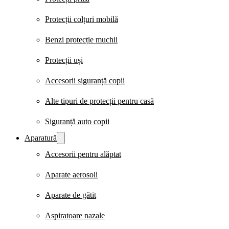
Protecții colțuri mobilă
Benzi protecție muchii
Protecții uși
Accesorii siguranță copii
Alte tipuri de protecții pentru casă
Siguranță auto copii
Aparatură
Accesorii pentru alăptat
Aparate aerosoli
Aparate de gătit
Aspiratoare nazale