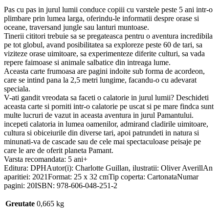
Pas cu pas in jurul lumii conduce copiii cu varstele peste 5 ani intr-o
plimbare prin lumea larga, oferindu-le informatii despre orase si
oceane, traversand jungle sau lanturi muntoase.
Tinerii cititori trebuie sa se pregateasca pentru o aventura incredibila
pe tot globul, avand posibilitatea sa exploreze peste 60 de tari, sa
viziteze orase uimitoare, sa experimenteze diferite culturi, sa vada
repere faimoase si animale salbatice din intreaga lume.
Aceasta carte frumoasa are pagini indoite sub forma de acordeon,
care se intind pana la 2,5 metri lungime, facandu-o cu adevarat
speciala.
V-ati gandit vreodata sa faceti o calatorie in jurul lumii? Deschideti
aceasta carte si porniti intr-o calatorie pe uscat si pe mare findca sunt
multe lucruri de vazut in aceasta aventura in jurul Pamantului.
incepeti calatoria in lumea oamenilor, admirand cladirile uimitoare,
cultura si obiceiurile din diverse tari, apoi patrundeti in natura si
minunati-va de cascade sau de cele mai spectaculoase peisaje pe
care le are de oferit planeta Pamant.
Varsta recomandata: 5 ani+
Editura: DPHAutor(i): Charlotte Guillan, ilustratii: Oliver AverillAn
aparitiei: 2021Format: 25 x 32 cmTip coperta: CartonataNumar
pagini: 20ISBN: 978-606-048-251-2
Greutate
0,665 kg