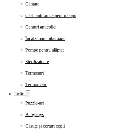
Cântare
Căști antifonice pentru copii
Centuri anticolici
Încălzitoare biberoane
Pompe pentru alăptat
Sterilizatoare
Termosuri
Termometre
Jucării
Puzzle-uri
Baby toys
Căsuțe și corturi copii