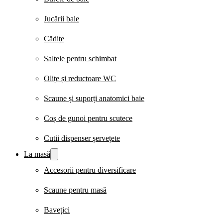
Jucării baie
Cădițe
Saltele pentru schimbat
Olițe și reductoare WC
Scaune și suporți anatomici baie
Coș de gunoi pentru scutece
Cutii dispenser șervețete
La masă
Accesorii pentru diversificare
Scaune pentru masă
Bavețici