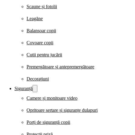
Scaune și fotolii
Leagăne
Balansoar copii
Covoare copii
Cutii pentru jucării
Premergătoare și antepremergătoare
Decorațiuni
Siguranță
Camere și monitoare video
Opritoare sertare și siguranțe dulapuri
Porți de siguranță copii
Protecții priză