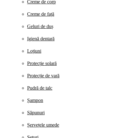
Creme de corp
Creme de față
Geluri de duș
Igienă dentară
Loțiuni
Protecție solară
Protecție de vară
Pudră de talc
Șampon
Săpunuri
Șervețele umede
Seturi