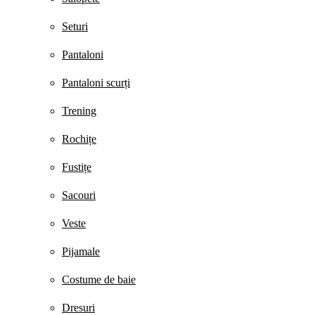
Seturi
Pantaloni
Pantaloni scurți
Trening
Rochițe
Fustițe
Sacouri
Veste
Pijamale
Costume de baie
Dresuri