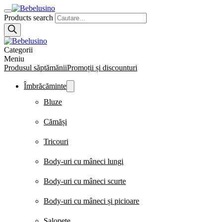
Products search
Categorii
Meniu
Produsul săptămănii
Promoții și discounturi
Îmbrăcăminte
Bluze
Cămăși
Tricouri
Body-uri cu mâneci lungi
Body-uri cu mâneci scurte
Body-uri cu mâneci și picioare
Salopete