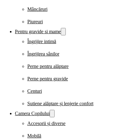
Mâncăruri
Piureuri
Pentru gravide si mame
Îngrijire intimă
Îngrijirea sânilor
Perne pentru alăptare
Perne pentru gravide
Centuri
Sutiene alăptare și lenjerie confort
Camera Copilului
Accesorii și diverse
Mobilă