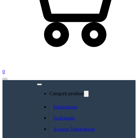
0
Categorii produse
Îmbrăcăminte
Încălțăminte
Accesorii Îmbrăcăminte