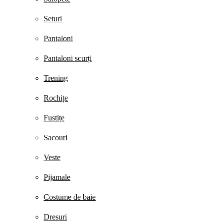
Seturi
Pantaloni
Pantaloni scurți
Trening
Rochițe
Fustițe
Sacouri
Veste
Pijamale
Costume de baie
Dresuri