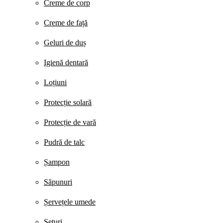
Creme de corp
Creme de față
Geluri de duș
Igienă dentară
Loțiuni
Protecție solară
Protecție de vară
Pudră de talc
Șampon
Săpunuri
Șervețele umede
Seturi