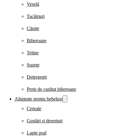
Veselă
Tacâmuri
Cănițe
Biberoane
Tetine
Suzete
Detergenți
Perie de curățat biberoane
Alimente pentru bebeluși
Cereale
Gustări și deserturi
Lapte praf