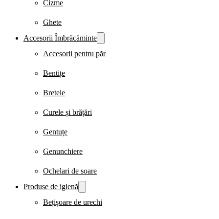
Cizme
Ghete
Accesorii Îmbrăcăminte
Accesorii pentru păr
Bentițe
Bretele
Curele și brățări
Gentuțe
Genunchiere
Ochelari de soare
Produse de igienă
Bețișoare de urechi