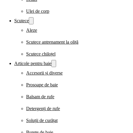
Ulei de corp
Scutece
Aleze
Scutece antrenament la oliță
Scutece chiloțel
Articole pentru baie
Accesorii și diverse
Prosoape de baie
Balsam de rufe
Detergenți de rufe
Soluții de curățat
Burete de baie