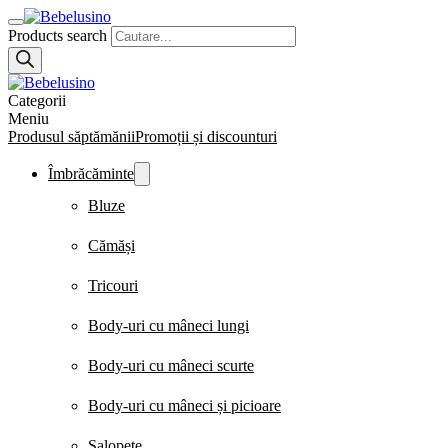
Products search
Categorii
Meniu
Produsul săptămănii
Promoții și discounturi
Îmbrăcăminte
Bluze
Cămăși
Tricouri
Body-uri cu mâneci lungi
Body-uri cu mâneci scurte
Body-uri cu mâneci și picioare
Salopete