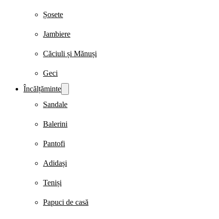
Șosete
Jambiere
Căciuli și Mănuși
Geci
Încălțăminte
Sandale
Balerini
Pantofi
Adidași
Teniși
Papuci de casă