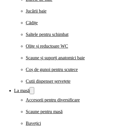
Jucării baie
Cădițe
Saltele pentru schimbat
Olițe și reductoare WC
Scaune și suporți anatomici baie
Coș de gunoi pentru scutece
Cutii dispenser șervețete
La masă
Accesorii pentru diversificare
Scaune pentru masă
Bavețici